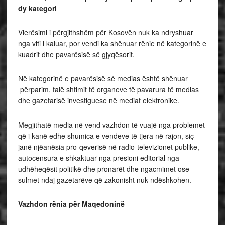
dy kategori
Vlerësimi i përgjithshëm për Kosovën nuk ka ndryshuar
nga viti i kaluar, por vendi ka shënuar rënie në kategorinë e
kuadrit dhe pavarësisë së gjyqësorit.
Në kategorinë e pavarësisë së medias është shënuar
përparim, falë shtimit të organeve të pavarura të medias
dhe gazetarisë investiguese në mediat elektronike.
Megjithatë media në vend vazhdon të vuajë nga problemet
që i kanë edhe shumica e vendeve të tjera në rajon, siç
janë njëanësia pro-qeverisë në radio-televizionet publike,
autocensura e shkaktuar nga presioni editorial nga
udhëheqësit politikë dhe pronarët dhe ngacmimet ose
sulmet ndaj gazetarëve që zakonisht nuk ndëshkohen.
Vazhdon rënia për Maqedoninë