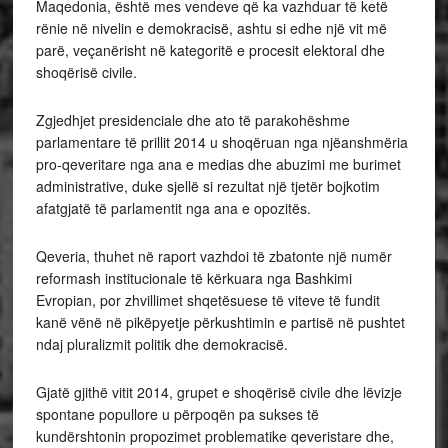
Maqedonia, është mes vendeve që ka vazhduar të ketë
rënie në nivelin e demokracisë, ashtu si edhe një vit më
parë, veçanërisht në kategoritë e procesit elektoral dhe
shoqërisë civile.
Zgjedhjet presidenciale dhe ato të parakohëshme
parlamentare të prillit 2014 u shoqëruan nga njëanshmëria
pro-qeveritare nga ana e medias dhe abuzimi me burimet
administrative, duke sjellë si rezultat një tjetër bojkotim
afatgjatë të parlamentit nga ana e opozitës.
Qeveria, thuhet në raport vazhdoi të zbatonte një numër
reformash institucionale të kërkuara nga Bashkimi
Evropian, por zhvillimet shqetësuese të viteve të fundit
kanë vënë në pikëpyetje përkushtimin e partisë në pushtet
ndaj pluralizmit politik dhe demokracisë.
Gjatë gjithë vitit 2014, grupet e shoqërisë civile dhe lëvizje
spontane popullore u përpoqën pa sukses të
kundërshtonin propozimet problematike qeveristare dhe,