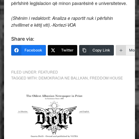
përfshirë legjislacion që minon pavarësinë e universiteteve.
(Shënim i redaktorit: Analiza e raportit nuk i përfshin
zhvillimet e këtij viti).-Kortezi-VOA
Share via:
Facebook
Twitter
Copy Link
More
FILED UNDER:
FEATURED
TAGGED WITH:
DEMOKRACIA NE BALLKAN
,
FREDDOM HOUSE