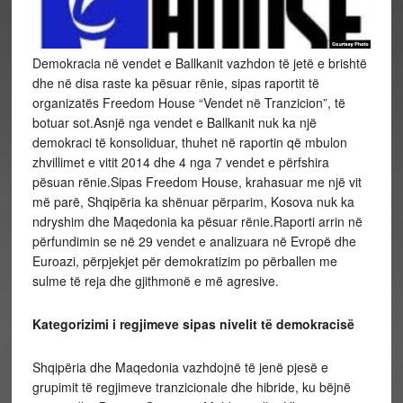
Demokracia në vendet e Ballkanit vazhdon të jetë e brishtë
dhe në disa raste ka pësuar rënie, sipas raportit të
organizatës Freedom House “Vendet në Tranzicion”, të
botuar sot.Asnjë nga vendet e Ballkanit nuk ka një
demokraci të konsoliduar, thuhet në raportin që mbulon
zhvillimet e vitit 2014 dhe 4 nga 7 vendet e përfshira
pësuan rënie.Sipas Freedom House, krahasuar me një vit
më parë, Shqipëria ka shënuar përparim, Kosova nuk ka
ndryshim dhe Maqedonia ka pësuar rënie.Raporti arrin në
përfundimin se në 29 vendet e analizuara në Evropë dhe
Euroazi, përpjekjet për demokratizim po përballen me
sulme të reja dhe gjithmonë e më agresive.
Kategorizimi i regjimeve sipas nivelit të demokracisë
Shqipëria dhe Maqedonia vazhdojnë të jenë pjesë e
grupimit të regjimeve tranzicionale dhe hibride, ku bëjnë