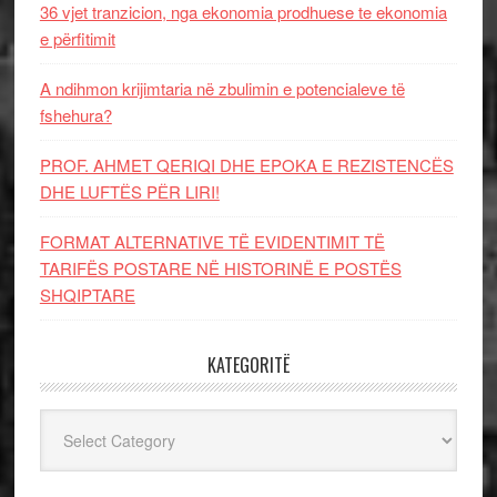
36 vjet tranzicion, nga ekonomia prodhuese te ekonomia
e përfitimit
A ndihmon krijimtaria në zbulimin e potencialeve të
fshehura?
PROF. AHMET QERIQI DHE EPOKA E REZISTENCЁS
DHE LUFTЁS PЁR LIRI!
FORMAT ALTERNATIVE TË EVIDENTIMIT TË
TARIFËS POSTARE NË HISTORINË E POSTËS
SHQIPTARE
KATEGORITË
Kategoritë