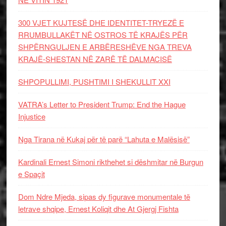
300 VJET KUJTESË DHE IDENTITET-TRYEZË E
RRUMBULLAKËT NË OSTROS TË KRAJËS PËR
SHPËRNGULJEN E ARBËRESHËVE NGA TREVA
KRAJË-SHESTAN NË ZARË TË DALMACISË
SHPOPULLIMI, PUSHTIMI I SHEKULLIT XXI
VATRA’s Letter to President Trump: End the Hague
Injustice
Nga Tirana në Kukaj për të parë “Lahuta e Malësisë”
Kardinali Ernest Simoni rikthehet si dëshmitar në Burgun
e Spaçit
Dom Ndre Mjeda, sipas dy figurave monumentale të
letrave shqipe, Ernest Koliqit dhe At Gjergj Fishta