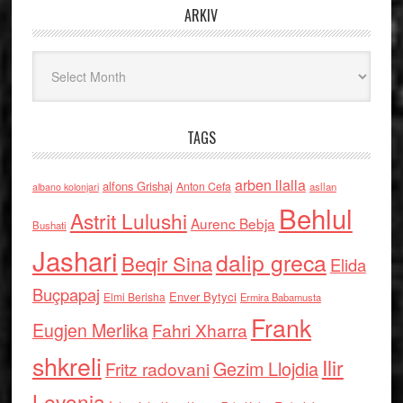
ARKIV
Arkiv
TAGS
arben llalla
alfons Grishaj
Anton Cefa
asllan
albano kolonjari
Behlul
Astrit Lulushi
Aurenc Bebja
Bushati
Jashari
dalip greca
Beqir Sina
Elida
Buçpapaj
Enver Bytyci
Elmi Berisha
Ermira Babamusta
Frank
Eugjen Merlika
Fahri Xharra
shkreli
Ilir
Gezim Llojdia
Fritz radovani
Levonja