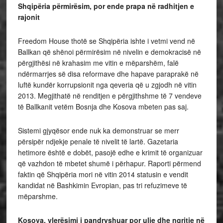
Shqipëria përmirësim, por ende prapa në radhitjen e
rajonit
Freedom House thotë se Shqipëria ishte i vetmi vend në
Ballkan që shënoi përmirësim në nivelin e demokracisë në
përgjithësi në krahasim me vitin e mëparshëm, falë
ndërmarrjes së disa reformave dhe hapave paraprakë në
luftë kundër korrupsionit nga qeveria që u zgjodh në vitin
2013. Megjithatë në renditjen e përgjithshme të 7 vendeve
të Ballkanit vetëm Bosnja dhe Kosova mbeten pas saj.
Sistemi gjyqësor ende nuk ka demonstruar se merr
përsipër ndjekje penale të nivelit të lartë. Gazetaria
hetimore është e dobët, pasojë edhe e krimit të organizuar
që vazhdon të mbetet shumë i përhapur. Raporti përmend
faktin që Shqipëria mori në vitin 2014 statusin e vendit
kandidat në Bashkimin Evropian, pas tri refuzimeve të
mëparshme.
Kosova, vlerësimi i pandryshuar por ulje dhe ngritje në