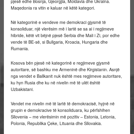
pjesë edhe Bosnja, Gjeorgjia, Moldavia dhe Ukraina.
Maqedonia ra vitin e kaluar në këtë kategori.
Në kategorinë e vendeve me demokraci gjysmë të
konsoliduar, një vlerësim më i lartë se sa ai i regjimeve
hibride, këtë vit bëjnë pjesë Serbia dhe Mali i Zi, por edhe
vende të BE-së, si Bullgaria, Kroacia, Hungaria dhe
Rumania.
Kosova bën pjesë në kategorinë e regjimeve gjysmë
autoritare, së bashku me Armeninë dhe Kirgistanin. Asnjë
nga vendet e Ballkanit nuk është mes regjimeve autoritare,
ku hyn Rusia dhe ku në nivelin më të ulët është
Uzbakistani.
Vendet me nivelin më të lartë të demokracisë, hyjnë në
grupin e demokracive të konsoliduara, ku përfshihen
Sllovenia – me vlerësimin më pozitiv – Estonia, Letonia,
Polonia, Republika Çeke, Lituania dhe Sllovakia.