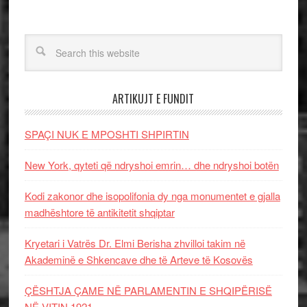
ARTIKUJT E FUNDIT
SPAÇI NUK E MPOSHTI SHPIRTIN
New York, qyteti që ndryshoi emrin… dhe ndryshoi botën
Kodi zakonor dhe isopolifonia dy nga monumentet e gjalla
madhështore të antikitetit shqiptar
Kryetari i Vatrës Dr. Elmi Berisha zhvilloi takim në
Akademinë e Shkencave dhe të Arteve të Kosovës
ÇËSHTJA ÇAME NË PARLAMENTIN E SHQIPËRISË
NË VITIN 1921