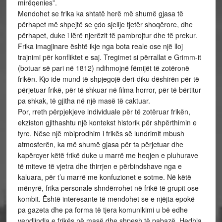
mirëqenies”.
Mendohet se frika ka shtatë herë më shumë gjasa të
përhapet më shpejtë se çdo sjellje tjetër shoqërore, dhe
përhapet, duke i lërë njerëzit të pambrojtur dhe të prekur.
Frika imagjinare është ikje nga bota reale ose një lloj
trajnimi për konfliktet e saj. Tregimet si përrallat e Grimm-it
(botuar së pari në 1812) ndihmojnë fëmijët të zotëronë
frikën. Kjo ide mund të shpjegojë deri-diku dëshirën për të
përjetuar frikë, për të shkuar në filma horror, për të bërtitur
pa shkak, të gjitha në një masë të caktuar.
Por, rreth përpjekjeve individuale për të zotëruar frikën,
ekziston gjithashtu një kontekst historik për shpërthimin e
tyre. Nëse një mbiprodhim i frikës së lundrimit mbush
atmosferën, ka më shumë gjasa për ta përjetuar dhe
kapërcyer këtë frikë duke u marrë me heqjen e pluhurave
të miteve të vjetra dhe thirrjen e përbindshave nga e
kaluara, për t’u marrë me konfuzionet e sotme. Në këtë
mënyrë, frika personale shndërrohet në frikë të grupit ose
kombit. Është interesante të mendohet se e njëjta epokë
pa gazeta dhe pa forma të tjera komunikimi u bë edhe
vendlindja e frikës në masë dhe shpesh të pabazë. Hedhja