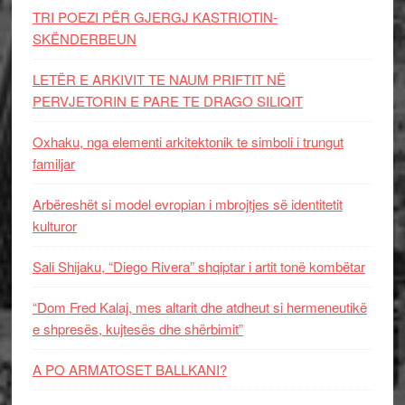
TRI POEZI PËR GJERGJ KASTRIOTIN-
SKËNDERBEUN
LETËR E ARKIVIT TE NAUM PRIFTIT NË
PERVJETORIN E PARE TE DRAGO SILIQIT
Oxhaku, nga elementi arkitektonik te simboli i trungut
familjar
Arbëreshët si model evropian i mbrojtjes së identitetit
kulturor
Sali Shijaku, “Diego Rivera” shqiptar i artit tonë kombëtar
“Dom Fred Kalaj, mes altarit dhe atdheut si hermeneutikë
e shpresës, kujtesës dhe shërbimit”
A PO ARMATOSET BALLKANI?