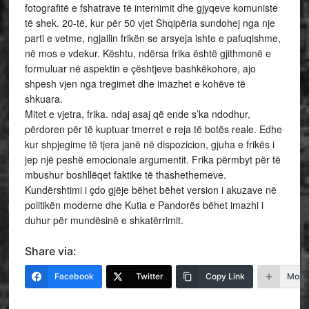
fotografitë e fshatrave të internimit dhe gjyqeve komuniste
të shek. 20-të, kur për 50 vjet Shqipëria sundohej nga nje
parti e vetme, ngjallin frikën se arsyeja ishte e pafuqishme,
në mos e vdekur. Kështu, ndërsa frika është gjithmonë e
formuluar në aspektin e çështjeve bashkëkohore, ajo
shpesh vjen nga tregimet dhe imazhet e kohëve të
shkuara.
Mitet e vjetra, frika. ndaj asaj që ende s’ka ndodhur,
përdoren për të kuptuar tmerret e reja të botës reale. Edhe
kur shpjegime të tjera janë në dispozicion, gjuha e frikës i
jep një peshë emocionale argumentit. Frika përmbyt për të
mbushur boshllëqet faktike të thashethemeve.
Kundërshtimi i çdo gjëje bëhet bëhet version i akuzave në
politikën moderne dhe Kutia e Pandorës bëhet imazhi i
duhur për mundësinë e shkatërrimit.
Share via:
Facebook
Twitter
Copy Link
More