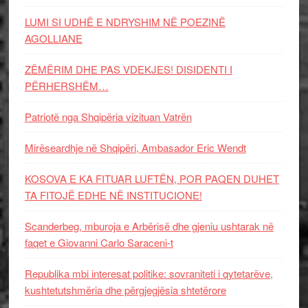
LUMI SI UDHË E NDRYSHIM NË POEZINË
AGOLLIANE
ZËMËRIM DHE PAS VDEKJES! DISIDENTI I
PËRHERSHËM…
Patriotë nga Shqipëria vizituan Vatrën
Mirëseardhje në Shqipëri, Ambasador Eric Wendt
KOSOVA E KA FITUAR LUFTËN, POR PAQEN DUHET
TA FITOJË EDHE NË INSTITUCIONE!
Scanderbeg, mburoja e Arbërisë dhe gjeniu ushtarak në
faqet e Giovanni Carlo Saraceni-t
Republika mbi interesat politike: sovraniteti i qytetarëve,
kushtetutshmëria dhe përgjegjësia shtetërore