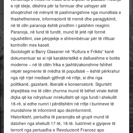
e një ideje, dëshira për ta formuar dhe ushqyer atë
shoqërohet në mënyrë të pashmangshme nga mundësia e
thashethemeve, informacionit të rremë dhe paragjykimit,
në të cilin paranoja është prodhim i gatshëm reagimi.
Paranoja, në fund të fundit, mund të jetë një formë
ngushëllimi, ose përpjekje e shtrembëruar për të rifituar
kontrollin mes kaosit.
Sociologët si Barry Glassner në “Kultura e Frikës” kanë
dokumentuar se si një karakteristikë e dallueshme e botës
moderne – në të cilën frika e jashtëzakonshme fshihet
nëpër segmente të mëdha të popullsisë – është përkrahur
nga një rrjet mediash gjithnjë në rritje, si dhe nga
politikanë, gazetarë, liberalë e konservatorë. Sigurisht
shpejtësia me të cilën zhurma mund të bëhet virale është
diçka që ka ndryshuar mrekullisht që nga fundi i shekullit
18-rë, si edhe numri i përditshëm në rritje i burimeve të
mundshme të informimit apo dezinformimit.
Historikisht, periudha të paranojës së grupit mund të
datohen nga shekulli 17-të, 18-të. Iustrimet e gjyqeve të
terrorit nga periuadha e Revolucionit Francez apo