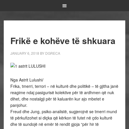
Frikë e kohëve të shkuara
JANUARY 6, 2018
BY
DGRECA
Nga Astrit Lulushi/
Frika, tmerri, terrori – në kulturë dhe politikë – të gjitha janë
reagime ndaj pasigurisë kolektive për të ardhmen që nuk
dihet, dhe nostalgji për të kaluarën kur ajo mbetet e
panjohur.
Freud dhe Jung, psiko-analistë, sugjerojnë se tmerri mund
të përkufizohet si diçka që kërkon të futet në çdo kulturë
dhe të sundojë në emër të rendit gjoja “për hir të