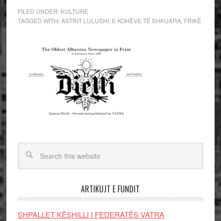
FILED UNDER:
KULTURE
TAGGED WITH:
ASTRIT LULUSHI
,
E KOHËVE TË SHKUARA
,
FRIKË
ARTIKUJT E FUNDIT
SHPALLET KËSHILLI I FEDERATËS VATRA