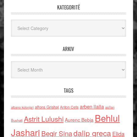
KATEGORITË
Kategoritë
ARKIV
Arkiv
TAGS
arben llalla
alfons Grishaj
Anton Cefa
asllan
albano kolonjari
Behlul
Astrit Lulushi
Aurenc Bebja
Bushati
Jashari
dalip greca
Beqir Sina
Elida