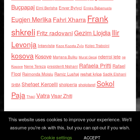
Buçpapaj
Enver Bytyci
Elmi Berisha
Ermira Babamusta
Frank
Eugjen Merlika
Fahri Xharra
shkreli
Ilir
Gezim Llojdia
Fritz radovani
Levonja
Interviste
Kolec Traboini
Keze Kozeta Zylo
kosova
Kosove
nderroi jete
Marjana Bulku
ne
Murat Gecaj
Rafaela Prifti
Rafael
Nene Tereza
Kosove
presidenti Nishani
Floqi
Raimonda Moisiu
Ramiz Lushaj
reshat kripa
Sadik Elshani
Sokol
Shefqet Kercelli
shqiperia
shqiptaret
SHBA
Paja
Vatra
Visar Zhiti
Thaci
This website uses cookies to improve your experience. We'll
assume you're ok with this, but you can opt-out if you wish.
Cookie settings
Log in
ACCEPT