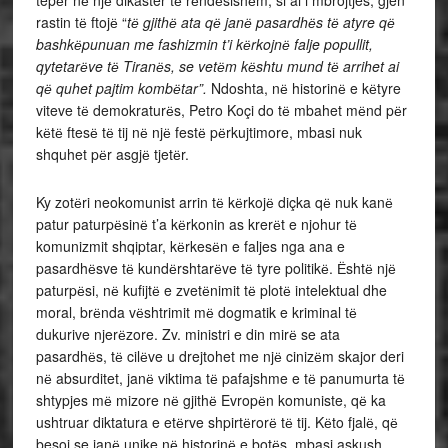
tepёr nё njё dikaster tё rёndёsishёm, si ai i mbrojtjes, gjen
rastin tё ftojё “
tё gjithё ata qё janё pasardhёs tё atyre qё
bashkёpunuan me fashizmin t’i kёrkojnё falje popullit,
qytetarёve tё Tiranёs, se vetёm kёshtu mund tё arrihet ai
qё quhet pajtim kombёtar”.
Ndoshta, nё historinё e kёtyre
viteve tё demokraturёs, Petro Koçi do tё mbahet mёnd pёr
kёtё ftesё tё tij nё njё festё pёrkujtimore, mbasi nuk
shquhet pёr asgjё tjetёr.
Ky zotёri neokomunist arrin tё kёrkojё diçka qё nuk kanё
patur paturpёsinё t’a kёrkonin as krerёt e njohur tё
komunizmit shqiptar, kёrkesёn e faljes nga ana e
pasardhёsve tё kundёrshtarёve tё tyre politikё. Ёshtё njё
paturpёsi, nё kufijtё e zvetёnimit tё plotё intelektual dhe
moral, brёnda vёshtrimit mё dogmatik e kriminal tё
dukurive njerёzore. Zv. ministri e din mirё se ata
pasardhёs, tё cilёve u drejtohet me njё cinizёm skajor deri
nё absurditet, janё viktima tё pafajshme e tё panumurta tё
shtypjes mё mizore nё gjithё Evropёn komuniste, qё ka
ushtruar diktatura e etёrve shpirtёrorё tё tij. Kёto fjalё, qё
besoj se janё unike nё historinё e botёs, mbasi askush,