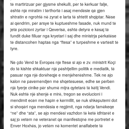
tё martirizuar pёr gjysmё shekulli, pёr tё kёrkuar falje,
ёshtё njё miratim i tёrthortё i asaj mendёsie qё gjen
shtratin e ngrohtё nё zyrat e larta tё shtetit shqiptar. Nёse
ai qёndrim, pёr arsye tё kuptueshme fasade, nuk mund tё
jetё pozicioni zyrtar i Qeverisё, ёshtё detyrё e kёsaj tё
fundit duke filluar nga kryetari i saj dhe ministrja pёrkatёse
tё distancohen haptas nga “ftesa” e turpёshme e vartёsit tё
tyre.
Nё çdo Vend tё Evropёs njё ftesё si ajo e zv. ministrit Koçi
do tё kishte shkaktuar njё pёshtjellim politik e mediatik, tё
pasuar nga njё dorёheqje e menjёherёshme. Tek ne ajo
kalon nё pavёmёndjen mё shqetёsuese, edhe se pёrbёn
njё fyerje cinike pёr shumё mijra qytetarё tё kёtij Vendi.
Nuk ёshtё njё shenjё e mirё, tregon se evolucioni i
mendimit ecёn me hapin e kёrmillit, se nuk shkёputemi dot
si shoqёri nga mendёsia e regjimit, nga ndarja famёkeqe
“ne” dhe “ata”, se ajo mendёsi vazhdon tё ketё idhtarёt e
saj jo vetёm nё veteranёt qё manifestojnё me portretet e
Enver Hoxhёs, jo vetёm nё komentet analfabete tё