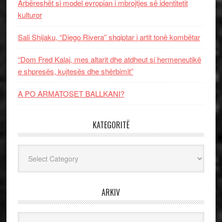
Arbëreshët si model evropian i mbrojtjes së identitetit
kulturor
Sali Shijaku, “Diego Rivera” shqiptar i artit tonë kombëtar
“Dom Fred Kalaj, mes altarit dhe atdheut si hermeneutikë
e shpresës, kujtesës dhe shërbimit”
A PO ARMATOSET BALLKANI?
KATEGORITË
Kategoritë
ARKIV
Arkiv