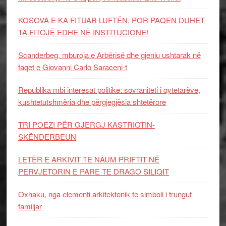
KOSOVA E KA FITUAR LUFTËN, POR PAQEN DUHET
TA FITOJË EDHE NË INSTITUCIONE!
Scanderbeg, mburoja e Arbërisë dhe gjeniu ushtarak në
faqet e Giovanni Carlo Saraceni-t
Republika mbi interesat politike: sovraniteti i qytetarëve,
kushtetutshmëria dhe përgjegjësia shtetërore
TRI POEZI PËR GJERGJ KASTRIOTIN-
SKËNDERBEUN
LETËR E ARKIVIT TE NAUM PRIFTIT NË
PERVJETORIN E PARE TE DRAGO SILIQIT
Oxhaku, nga elementi arkitektonik te simboli i trungut
familjar