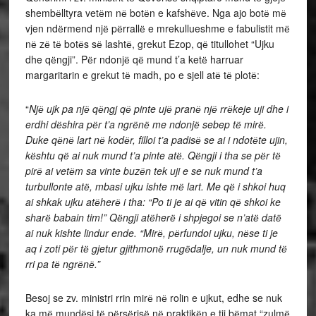
shembёlltyra vetёm nё botёn e kafshёve. Nga ajo botё mё
vjen ndёrmend njё pёrrallё e mrekullueshme e fabulistit mё
nё zё tё botёs sё lashtё, grekut Ezop, qё titullohet “Ujku
dhe qёngji”. Pёr ndonjё qё mund t’a ketё harruar
margaritarin e grekut tё madh, po e sjell atё tё plotё:
“
Njё ujk pa njё qёngj qё pinte ujё pranё njё rrёkeje uji dhe i
erdhi dёshira pёr t’a ngrёnё me ndonjё sebep tё mirё.
Duke qёnё lart nё kodёr, filloi t’a padisё se ai i ndotёte ujin,
kёshtu qё ai nuk mund t’a pinte atё. Qёngji i tha se pёr tё
pirё ai vetёm sa vinte buzёn tek uji e se nuk mund t’a
turbullonte atё, mbasi ujku ishte mё lart. Me qё i shkoi huq
ai shkak ujku atёherё i tha: “Po ti je ai qё vitin qё shkoi ke
sharё babain tim!” Qёngji atёherё i shpjegoi se n’atё datё
ai nuk kishte lindur ende. “Mirё, pёrfundoi ujku, nёse ti je
aq i zoti pёr tё gjetur gjithmonё rrugёdalje, un nuk mund tё
rri pa tё ngrёnё.”
Besoj se zv. ministri rrin mirё nё rolin e ujkut, edhe se nuk
ka mё mundёsi tё pёrsёrisё nё praktikёn e tij bёmat “zulmё