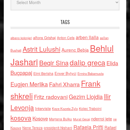
TAGS
arben llalla
alfons Grishaj
Anton Cefa
asllan
albano kolonjari
Behlul
Astrit Lulushi
Aurenc Bebja
Bushati
Jashari
dalip greca
Beqir Sina
Elida
Buçpapaj
Enver Bytyci
Elmi Berisha
Ermira Babamusta
Frank
Eugjen Merlika
Fahri Xharra
shkreli
Ilir
Gezim Llojdia
Fritz radovani
Levonja
Interviste
Kolec Traboini
Keze Kozeta Zylo
kosova
Kosove
nderroi jete
Marjana Bulku
ne
Murat Gecaj
Rafaela Prifti
Rafael
Nene Tereza
Kosove
presidenti Nishani