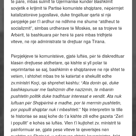
tё parё, mbas sulmit tё Gjermanisё kundёr Bashkimit
sovjetik e krijimit tё Partisё komuniste shqiptare, nёpёrmjet
katalizatorёve jugosllavё, duke tingёlluar qartё si njё
pёrpjekje pёr t’i ardhur nё ndihmё mё shumё “atdheut tё
socializmit”, simbas urdhёrave tё Moskёs, se sa trojeve tё
Arbёrit, tё bashkuara pёr herё tё parё mbas tridhjetё
viteve, nё njё administratё tё drejtuar nga Tirana.
Pёrpjekjeve tё komunistёve, gjatё luftёs, pёr tё diskredituar
klasёn drejtuese atdhetare, qё kishte si yll polar tё
veprimtarisё sё saj, bashkimin e shqiptarёve nё njё shtet tё
vetёm, i shtohet mbas tre tё katёrtat e shekullit edhe
zv.ministri Koçi, qё shprehet kёshtu: “
Ata donin qё, duke
bashkёpunuar me fashizmin dhe nazizmin, tё mbanin
pushtetin politik duke tradhtuar interesat e vendit. Ata nuk
luftuan pёr Shqipёrinё e madhe, por tё merrnin pushtetin,
por populli shqiptar nuk i mbёshteti.
” Njё interpretim tё tillё
tё historisё sё asaj kohe do t’a kishte zili edhe gazeta “Zёri
i popullit” e kohёs sё luftёs. Vlen t’i kujtohet zv. ministrit tё
painformuar se, gjatё pesё viteve tё qeverisjes nёn