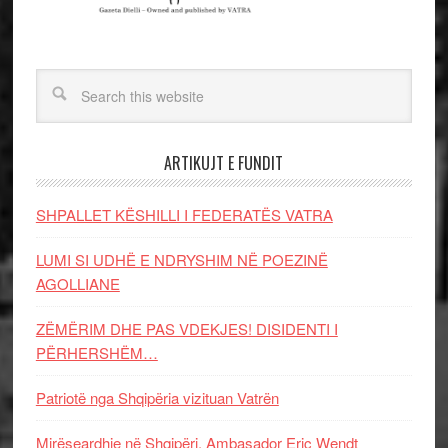
ARTIKUJT E FUNDIT
SHPALLET KËSHILLI I FEDERATËS VATRA
LUMI SI UDHË E NDRYSHIM NË POEZINË
AGOLLIANE
ZËMËRIM DHE PAS VDEKJES! DISIDENTI I
PËRHERSHËM…
Patriotë nga Shqipëria vizituan Vatrën
Mirëseardhje në Shqipëri, Ambasador Eric Wendt