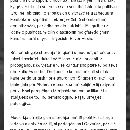
pushtim nё Shqipёri, u ndёrruan shtatё kryeministra, fakt
ky qё vёrteton jo vetёm se sa e vёshtirё ishte jeta politike e
tyre, nё mbrojtjen e shpalosjen e vlerave tё trashёguara
kombёtare (shpёtimi i hebrenjve ёshtё shёmbulli mё
domethёnёs), por edhe se ata nuk ishin tё ngulitur nё
idenё e pushtetit, tё cilin e aspironin me çfarёdo çmimi
kundёrshtarёt e tyre, kryesisht Enver Hoxha.
Bёn pёrshtypje shprehja “Shqipёri e madhe”, qё pёdor zv.
minstri socialist, duke i bёrё jehonё njё koncepti tё
propagandёs sё vjetёr e tё re kundёr shqiptare tё politikёs
dhe kulturёs serbe. Drejtuesit e kombёtarizmit shqiptar
kanё pёrdorur gjithmonё shprehjen “Shqipёri etnike”, kur
binte fjala pёr Atdheun e bashkuar nё kufijtё e tij natyrorё,
por z. Koçi parapёlqen tё rrjeshtohet me politikanёt e
studjuesit serbё, nё terminologjinё e tij tё urrejtjes
patologjike.
Madje kjo urrejtje gjen shprehjen mё tё plotё kur ai, nga
lartёsia e detyrёs sё tij, si pёrfaqёsues i Qeverisё, pёr mё