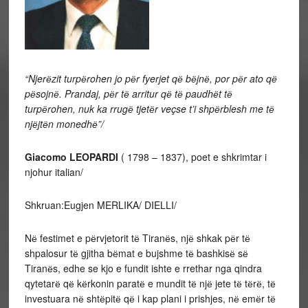
“Njerёzit turpёrohen jo pёr fyerjet qё bёjnё, por pёr ato qё
pёsojnё. Prandaj, pёr tё arritur qё tё paudhёt tё
turpёrohen, nuk ka rrugё tjetёr veçse t’i shpёrblesh me tё
njёjtёn monedhё”/
Giacomo LEOPARDI
( 1798 – 1837), poet e shkrimtar i
njohur italian/
Shkruan:Eugjen MERLIKA/ DIELLI/
Nё festimet e pёrvjetorit tё Tiranёs, njё shkak pёr tё
shpalosur tё gjitha bёmat e bujshme tё bashkisё sё
Tiranёs, edhe se kjo e fundit ishte e rrethar nga qindra
qytetarё qё kёrkonin paratё e mundit tё njё jete tё tёrё, tё
investuara nё shtёpitё qё i kap plani i prishjes, nё emёr tё