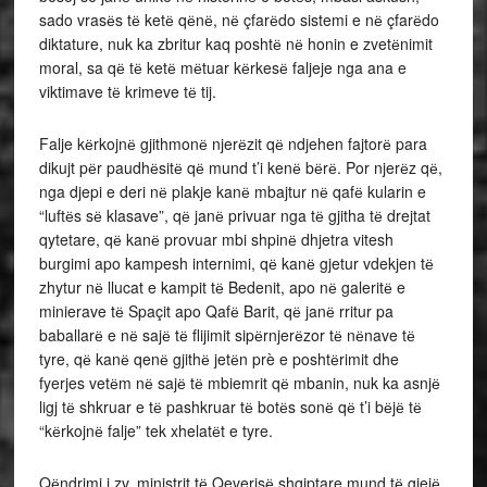
sado vrasёs tё ketё qёnё, nё çfarёdo sistemi e nё çfarёdo
diktature, nuk ka zbritur kaq poshtё nё honin e zvetёnimit
moral, sa qё tё ketё mёtuar kёrkesё faljeje nga ana e
viktimave tё krimeve tё tij.
Falje kёrkojnё gjithmonё njerёzit qё ndjehen fajtorё para
dikujt pёr paudhёsitё qё mund t’i kenё bёrё. Por njerёz qё,
nga djepi e deri nё plakje kanё mbajtur nё qafё kularin e
“luftёs sё klasave”, qё janё privuar nga tё gjitha tё drejtat
qytetare, qё kanё provuar mbi shpinё dhjetra vitesh
burgimi apo kampesh internimi, qё kanё gjetur vdekjen tё
zhytur nё llucat e kampit tё Bedenit, apo nё galeritё e
minierave tё Spaçit apo Qafё Barit, qё janё rritur pa
baballarё e nё sajё tё flijimit sipёrnjerёzor tё nёnave tё
tyre, qё kanё qenё gjithё jetёn prè e poshtёrimit dhe
fyerjes vetёm nё sajё tё mbiemrit qё mbanin, nuk ka asnjё
ligj tё shkruar e tё pashkruar tё botёs sonё qё t’i bёjё tё
“kёrkojnё falje” tek xhelatёt e tyre.
Qёndrimi i zv. ministrit tё Qeverisё shqiptare mund tё gjejё