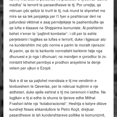
mёdha” tё terrorit tё paraardhёsve tё tij. Por urrejtja, qё
mbruan çdo qelizё tё trurit tё tij, nuk mund tё shprehet mё
mirё se sa tek pёrpjekja pёr t’i fyer e poshtёruar deri nё
pafundёsi viktimat e asaj pёrndjekjeje tё pashembulltё qё
qe lufta e klasave nё Shqipёrinё komuniste. Ai poshtёrim
bёhet n’emёr tё “pajtimit kombёtar”, i cili pёr tё ёshtё
pёrjetёsimi i logjikёs sё luftёs e terrorit, duke i ligjёsuar ato
nё kundёrshtim me çdo normё e parim tё moralit njerёzor.
Ai parim, qё do tё kёrkonte normalisht kёrkimin falje nga
dhunuesi e jo nga i dhunuari, nё mёndjen e çoroditur tё zv.
ministrit kthehet pёrmbys e prodhon arsyetime tё denjё
vetёm pёr ujkun e Ezopit.
Nuk e di se sa pajtohet mendёsia e tij me vendimin e
lёvdueshёm tё Qeverisё, pёr tё nderuar kujtimin e njё
atdhetari, duke sjellё eshtrat e tij me ceremoni n’atdhe. Nё
logjikёn e tij si edhe tё shumё tё tjerёve edhe Mithat
Frashёri ishte njё “kolaboracionist”. Heshtja e kёtyre ditёve
kundrejt ftesёs shkandullore tё Petro Koçit, drejtuar
pasardhёsve tё ish kundёrshtarёve politikё tё komunizmit,