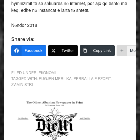
hymnizimit tё sё shkuarёs nё internet, por ajo qё ёshtё mё
keq, edhe nё instancat e larta tё shtetit.
Nёndor 2018
Share via:
Facebook
Twitter
Copy Link
More
FILED UNDER:
EKONOMI
TAGGED WITH:
EUGJEN MERLIKA
,
PERRALLA E EZOPIT
,
ZV.MINISTRI