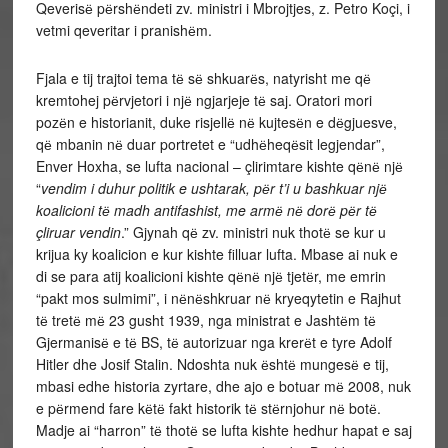
Qeverisё pёrshёndeti zv. ministri i Mbrojtjes, z. Petro Koçi, i
vetmi qeveritar i pranishёm.
Fjala e tij trajtoi tema tё sё shkuarёs, natyrisht me qё
kremtohej pёrvjetori i njё ngjarjeje tё saj. Oratori mori
pozёn e historianit, duke risjellё nё kujtesёn e dёgjuesve,
qё mbanin nё duar portretet e “udhёheqёsit legjendar”,
Enver Hoxha, se lufta nacional – çlirimtare kishte qёnё njё
“
vendim i duhur politik e ushtarak, pёr t’i u bashkuar njё
koalicioni tё madh antifashist, me armё nё dorё pёr tё
çliruar vendin
.” Gjynah qё zv. ministri nuk thotё se kur u
krijua ky koalicion e kur kishte filluar lufta. Mbase ai nuk e
di se para atij koalicioni kishte qёnё njё tjetёr, me emrin
“pakt mos sulmimi”, i nёnёshkruar nё kryeqytetin e Rajhut
tё tretё mё 23 gusht 1939, nga ministrat e Jashtёm tё
Gjermanisё e tё BS, tё autorizuar nga krerёt e tyre Adolf
Hitler dhe Josif Stalin. Ndoshta nuk ёshtё mungesё e tij,
mbasi edhe historia zyrtare, dhe ajo e botuar mё 2008, nuk
e pёrmend fare kёtё fakt historik tё stёrnjohur nё botё.
Madje ai “harron” tё thotё se lufta kishte hedhur hapat e saj