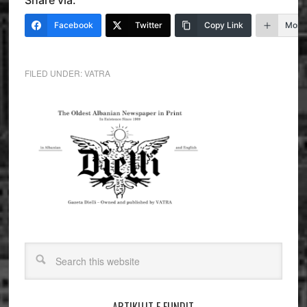
Share via:
Facebook
Twitter
Copy Link
More
FILED UNDER:
VATRA