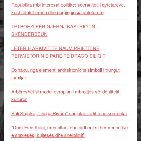
Republika mbi interesat politike: sovraniteti i qytetarëve,
kushtetutshmëria dhe përgjegjësia shtetërore
TRI POEZI PËR GJERGJ KASTRIOTIN-
SKËNDERBEUN
LETËR E ARKIVIT TE NAUM PRIFTIT NË
PERVJETORIN E PARE TE DRAGO SILIQIT
Oxhaku, nga elementi arkitektonik te simboli i trungut
familjar
Arbëreshët si model evropian i mbrojtjes së identitetit
kulturor
Sali Shijaku, “Diego Rivera” shqiptar i artit tonë kombëtar
“Dom Fred Kalaj, mes altarit dhe atdheut si hermeneutikë
e shpresës, kujtesës dhe shërbimit”