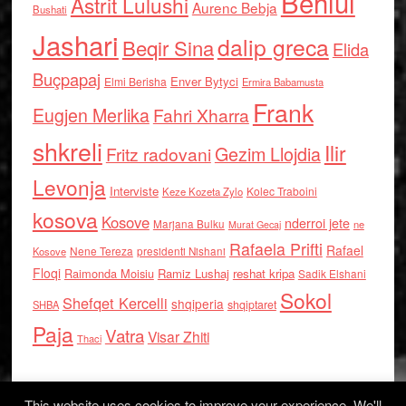
Behlul
Astrit Lulushi
Aurenc Bebja
Bushati
Jashari
dalip greca
Beqir Sina
Elida
Buçpapaj
Enver Bytyci
Elmi Berisha
Ermira Babamusta
Frank
Eugjen Merlika
Fahri Xharra
shkreli
Ilir
Gezim Llojdia
Fritz radovani
Levonja
Interviste
Kolec Traboini
Keze Kozeta Zylo
kosova
Kosove
nderroi jete
Marjana Bulku
ne
Murat Gecaj
Rafaela Prifti
Rafael
Nene Tereza
Kosove
presidenti Nishani
Floqi
Raimonda Moisiu
Ramiz Lushaj
reshat kripa
Sadik Elshani
Sokol
Shefqet Kercelli
shqiperia
shqiptaret
SHBA
Paja
Vatra
Visar Zhiti
Thaci
This website uses cookies to improve your experience. We'll