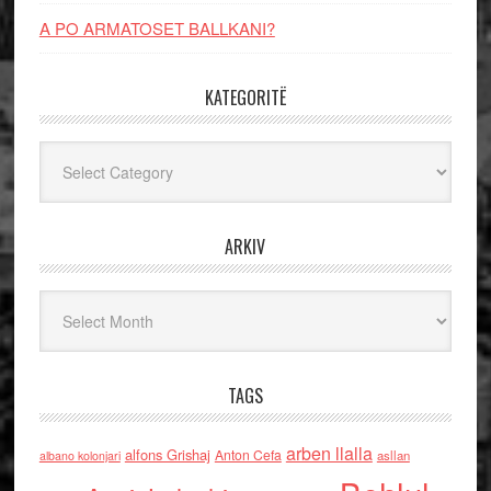
A PO ARMATOSET BALLKANI?
KATEGORITË
Kategoritë
ARKIV
Arkiv
TAGS
arben llalla
alfons Grishaj
Anton Cefa
asllan
albano kolonjari