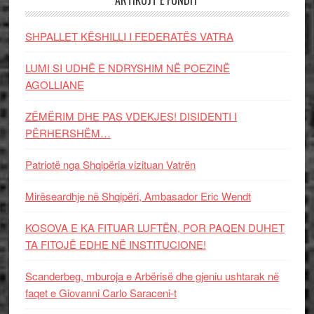
ARTIKUJT E FUNDIT
SHPALLET KËSHILLI I FEDERATËS VATRA
LUMI SI UDHË E NDRYSHIM NË POEZINË
AGOLLIANE
ZËMËRIM DHE PAS VDEKJES! DISIDENTI I
PËRHERSHËM…
Patriotë nga Shqipëria vizituan Vatrën
Mirëseardhje në Shqipëri, Ambasador Eric Wendt
KOSOVA E KA FITUAR LUFTËN, POR PAQEN DUHET
TA FITOJË EDHE NË INSTITUCIONE!
Scanderbeg, mburoja e Arbërisë dhe gjeniu ushtarak në
faqet e Giovanni Carlo Saraceni-t