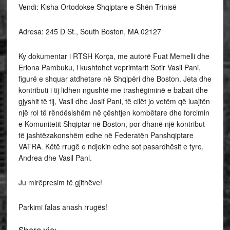
Vendi: Kisha Ortodokse Shqiptare e Shën Trinisë
Adresa: 245 D St., South Boston, MA 02127
Ky dokumentar i RTSH Korça, me autorë Fuat Memelli dhe
Eriona Pambuku, i kushtohet veprimtarit Sotir Vasil Pani,
figurë e shquar atdhetare në Shqipëri dhe Boston. Jeta dhe
kontributi i tij lidhen ngushtë me trashëgiminë e babait dhe
gjyshit të tij, Vasil dhe Josif Pani, të cilët jo vetëm që luajtën
një rol të rëndësishëm në çështjen kombëtare dhe forcimin
e Komunitetit Shqiptar në Boston, por dhanë një kontribut
të jashtëzakonshëm edhe në Federatën Panshqiptare
VATRA. Këtë rrugë e ndjekin edhe sot pasardhësit e tyre,
Andrea dhe Vasil Pani.
Ju mirëpresim të gjithëve!
Parkimi falas anash rrugës!