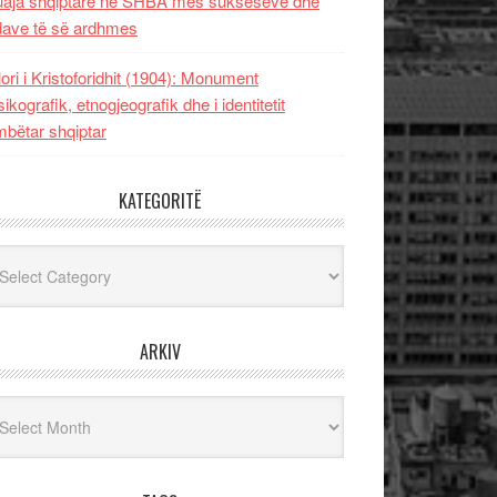
uaja shqiptare në SHBA mes sukseseve dhe
dave të së ardhmes
lori i Kristoforidhit (1904): Monument
sikografik, etnogjeografik dhe i identitetit
bëtar shqiptar
KATEGORITË
egoritë
ARKIV
iv