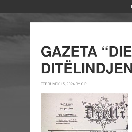
GAZETA “DIE
DITËLINDJEN
FEBRUARY 15, 2024
BY
S P