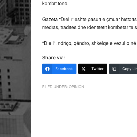
kombit tonë.
Gazeta “Dielli” është pasuri e çmuar histori
medias, traditës dhe identitetit kombëtar të
“Diell”, ndriço, qëndro, shkëlqe e vezullo në
Share via:
Facebook
Twitter
Copy Li
FILED UNDER:
OPINION