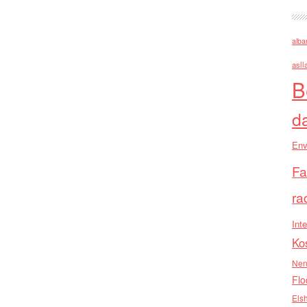
alba
asll
B
d
Env
Fa
ra
Inte
Ko
Nen
Flo
Els