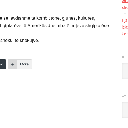
Gr
sfi
së së lavdishme të kombit tonë, gjuhës, kulturës,
Fja
 shqiptarëve të Amerikës dhe mbarë trojeve shqipfolëse.
lek
kom
 shekuj të shekujve.
nk
More
Kat
Ark