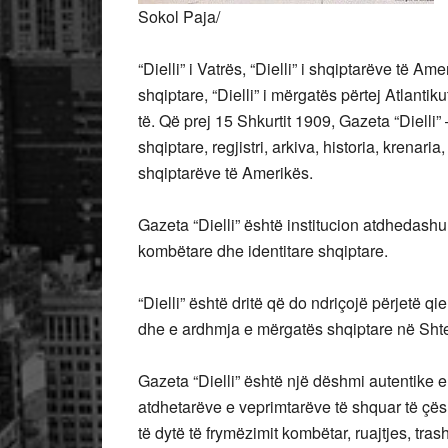
Sokol Paja/
“Dielli” i Vatrës, “Dielli” i shqiptarëve të Ame
shqiptare, “Dielli” i mërgatës përtej Atlantiku
të. Që prej 15 Shkurtit 1909, Gazeta “Dielli”
shqiptare, regjistri, arkiva, historia, krenar
shqiptarëve të Amerikës.
Gazeta “Dielli” është institucion atdhedashur
kombëtare dhe identitare shqiptare.
“Dielli” është dritë që do ndriçojë përjetë qi
dhe e ardhmja e mërgatës shqiptare në Sht
Gazeta “Dielli” është një dëshmi autentike e 
atdhetarëve e veprimtarëve të shquar të çësht
të dytë të frymëzimit kombëtar, ruajtjes, tra