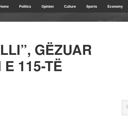
Home
Politics
Opinion
Culture
Sports
Economy
LLI”, GËZUAR
 E 115-TË