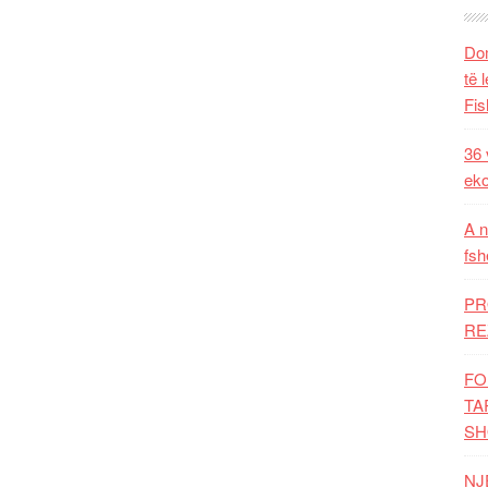
Dom
të 
Fis
36 
eko
A n
fsh
PR
RE
FO
TA
SH
NJ