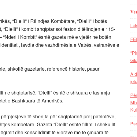
𝐕𝐞
rikës, “Dielli” i Rilindjes Kombëtare, “Dielli” i botës
Lek
t, “Dielli” i kombit shqiptar sot feston ditëlindjen e 115-
 – “Nderi i Kombit” është gazeta më e vjetër në botën
FE
ia, identiteti, lavdia dhe vazhdimësia e Vatrës, vatranëve e
“Pi
Glo
ie, shkollë gazetarie, referencë historie, pasuri
A d
jet
ellin e shqiptarisë. “Dielli” është e shkuara e tashmja
Për
etet e Bashkuara të Amerikës.
Mba
Kul
përpjekjeve të shenjta për shqiptarinë prej patriotëve,
Pse
jes kombëtare. Gazeta “Dielli” është fillimi i shekullit
shëgimit dhe konsolidimit të vlerave më të çmuara të