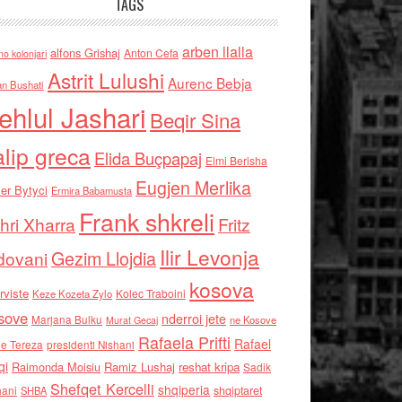
TAGS
arben llalla
alfons Grishaj
Anton Cefa
no kolonjari
Astrit Lulushi
Aurenc Bebja
an Bushati
ehlul Jashari
Beqir Sina
alip greca
Elida Buçpapaj
Elmi Berisha
Eugjen Merlika
er Bytyci
Ermira Babamusta
Frank shkreli
hri Xharra
Fritz
Ilir Levonja
Gezim Llojdia
dovani
kosova
rviste
Kolec Traboini
Keze Kozeta Zylo
sove
nderroi jete
Marjana Bulku
ne Kosove
Murat Gecaj
Rafaela Prifti
Rafael
e Tereza
presidenti Nishani
qi
Raimonda Moisiu
Ramiz Lushaj
reshat kripa
Sadik
Shefqet Kercelli
shqiperia
hani
shqiptaret
SHBA