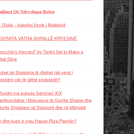
𝐝𝐢𝐦𝐞𝐭 𝐐𝐞̈ 𝐍𝐝𝐫𝐲𝐬𝐡𝐮𝐚𝐧 𝐁𝐨𝐭𝐞̈𝐧
 Gjolaj – kalorësi fisnik i Malësisë
DERATA VATRA SHPALLË KRYESINË
nocchio’s Harvard” by Tertini Set to Make a
bal Slice
uhet që Shqipëria të ribëhet një vend i
ueshëm për të gjithë shqiptarët?
fundoi me sukses Seminari XIX
rëkombëtar i Mësuesve të Gjuhës Shqipe dhe
turës Shqiptare në Diasporë dhe në Mërgatë
 dhe kush e vrau Hasan Riza Pashën?