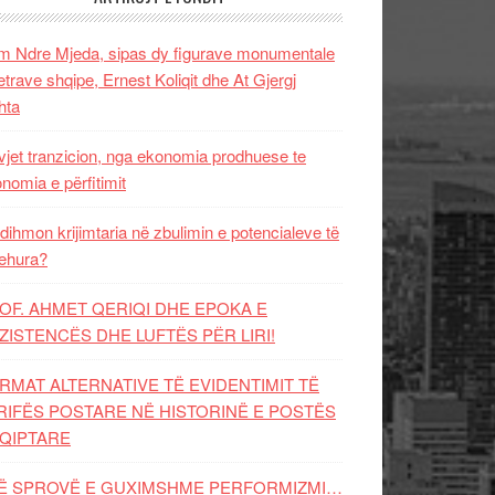
 Ndre Mjeda, sipas dy figurave monumentale
letrave shqipe, Ernest Koliqit dhe At Gjergj
hta
vjet tranzicion, nga ekonomia prodhuese te
nomia e përfitimit
dihmon krijimtaria në zbulimin e potencialeve të
ehura?
OF. AHMET QERIQI DHE EPOKA E
ZISTENCЁS DHE LUFTЁS PЁR LIRI!
RMAT ALTERNATIVE TË EVIDENTIMIT TË
RIFËS POSTARE NË HISTORINË E POSTËS
QIPTARE
Ë SPROVË E GUXIMSHME PERFORMIZMI…