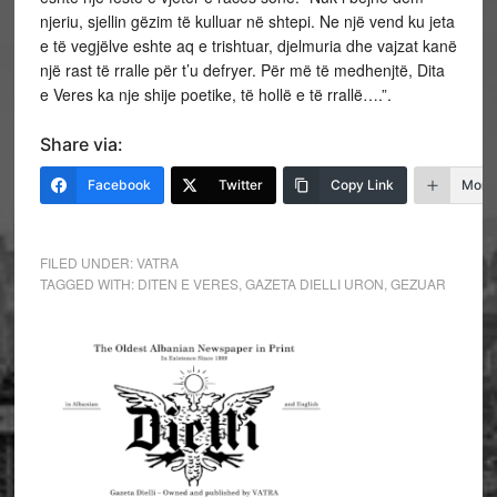
njeriu, sjellin gëzim të kulluar në shtepi. Ne një vend ku jeta
e të vegjëlve eshte aq e trishtuar, djelmuria dhe vajzat kanë
një rast të rralle për t’u defryer. Për më të medhenjtë, Dita
e Veres ka nje shije poetike, të hollë e të rrallë….”.
Share via:
Facebook
Twitter
Copy Link
More
FILED UNDER:
VATRA
TAGGED WITH:
DITEN E VERES
,
GAZETA DIELLI URON
,
GEZUAR