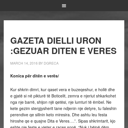
GAZETA DIELLI URON
:GEZUAR DITEN E VERES
MARCH 14, 2016
BY
DGRECA
Konica për ditën e verës/
Kur shkrin dimri, kur qaset vera e buzeqeshur, e hollë dhe
e gjatë si në pikturë të Boticelit, zemra e njeriut shkarkohet
nga nje barrë, shijon një qetësi, nje lumturi të ëmbel. Ne
kete gezim stergjysherit tane ndjenin nje detyre, tu faleshin
perendive qe sillnin keto miresira. Dhe ashtu leu festa
hiroshe qe e quajne Dita e Veres….”. Sipas shkrimtarit, kjo
eshte nje feste e vjeter e races sonë. “Nuk i bëjnë dëm