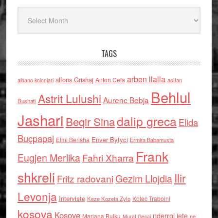
Arkiv
TAGS
arben llalla
alfons Grishaj
Anton Cefa
asllan
albano kolonjari
Behlul
Astrit Lulushi
Aurenc Bebja
Bushati
Jashari
dalip greca
Beqir Sina
Elida
Buçpapaj
Enver Bytyci
Elmi Berisha
Ermira Babamusta
Frank
Eugjen Merlika
Fahri Xharra
shkreli
Ilir
Gezim Llojdia
Fritz radovani
Levonja
Interviste
Kolec Traboini
Keze Kozeta Zylo
kosova
Kosove
nderroi jete
Marjana Bulku
ne
Murat Gecaj