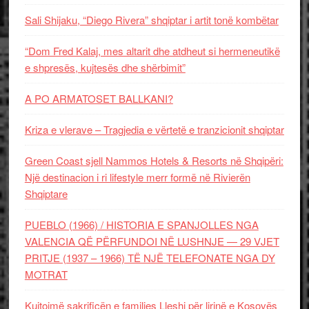
Sali Shijaku, “Diego Rivera” shqiptar i artit tonë kombëtar
“Dom Fred Kalaj, mes altarit dhe atdheut si hermeneutikë
e shpresës, kujtesës dhe shërbimit”
A PO ARMATOSET BALLKANI?
Kriza e vlerave – Tragjedia e vërtetë e tranzicionit shqiptar
Green Coast sjell Nammos Hotels & Resorts në Shqipëri:
Një destinacion i ri lifestyle merr formë në Rivierën
Shqiptare
PUEBLO (1966) / HISTORIA E SPANJOLLES NGA
VALENCIA QË PËRFUNDOI NË LUSHNJE — 29 VJET
PRITJE (1937 – 1966) TË NJË TELEFONATE NGA DY
MOTRAT
Kujtojmë sakrificën e familjes Lleshi për lirinë e Kosovës