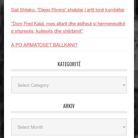
Sali Shijaku, “Diego Rivera” shqiptar i artit tonë kombëtar
“Dom Fred Kalaj, mes altarit dhe atdheut si hermeneutikë
e shpresës, kujtesës dhe shërbimit”
A PO ARMATOSET BALLKANI?
KATEGORITË
Kategoritë
ARKIV
Arkiv