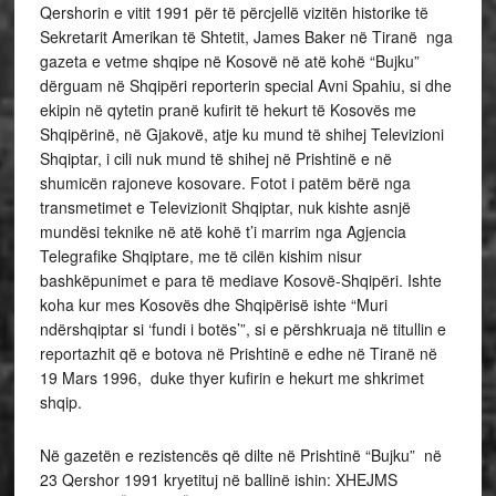
Qershorin e vitit 1991 për të përcjellë vizitën historike të
Sekretarit Amerikan të Shtetit, James Baker në Tiranë nga
gazeta e vetme shqipe në Kosovë në atë kohë “Bujku”
dërguam në Shqipëri reporterin special Avni Spahiu, si dhe
ekipin në qytetin pranë kufirit të hekurt të Kosovës me
Shqipërinë, në Gjakovë, atje ku mund të shihej Televizioni
Shqiptar, i cili nuk mund të shihej në Prishtinë e në
shumicën rajoneve kosovare. Fotot i patëm bërë nga
transmetimet e Televizionit Shqiptar, nuk kishte asnjë
mundësi teknike në atë kohë t’i marrim nga Agjencia
Telegrafike Shqiptare, me të cilën kishim nisur
bashkëpunimet e para të mediave Kosovë-Shqipëri. Ishte
koha kur mes Kosovës dhe Shqipërisë ishte “Muri
ndërshqiptar si ‘fundi i botës’”, si e përshkruaja në titullin e
reportazhit që e botova në Prishtinë e edhe në Tiranë në
19 Mars 1996, duke thyer kufirin e hekurt me shkrimet
shqip.
Në gazetën e rezistencës që dilte në Prishtinë “Bujku” në
23 Qershor 1991 kryetituj në ballinë ishin: XHEJMS