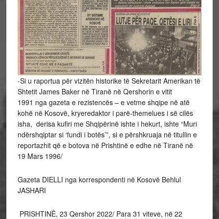
-Si u raportua për vizitën historike të Sekretarit Amerikan të
Shtetit James Baker në Tiranë në Qershorin e vitit
1991 nga gazeta e rezistencës – e vetme shqipe në atë
kohë në Kosovë, kryeredaktor i parë-themelues i së cilës
isha, derisa kufiri me Shqipërinë ishte i hekurt, ishte “Muri
ndërshqiptar si ‘fundi i botës’”, si e përshkruaja në titullin e
reportazhit që e botova në Prishtinë e edhe në Tiranë në
19 Mars 1996/
Gazeta DIELLI nga korrespondenti në Kosovë Behlul
JASHARI
PRISHTINË, 23 Qershor 2022/ Para 31 viteve, në 22