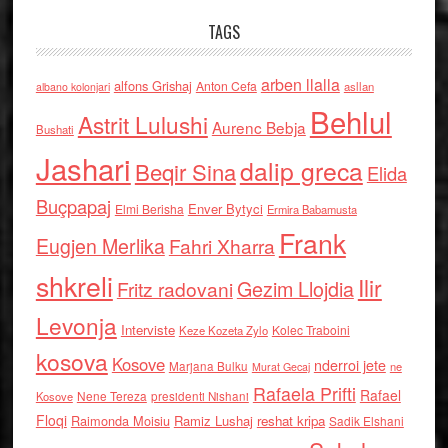
TAGS
arben llalla
alfons Grishaj
Anton Cefa
asllan
albano kolonjari
Behlul
Astrit Lulushi
Aurenc Bebja
Bushati
Jashari
dalip greca
Beqir Sina
Elida
Buçpapaj
Enver Bytyci
Elmi Berisha
Ermira Babamusta
Frank
Eugjen Merlika
Fahri Xharra
shkreli
Ilir
Gezim Llojdia
Fritz radovani
Levonja
Interviste
Kolec Traboini
Keze Kozeta Zylo
kosova
Kosove
nderroi jete
Marjana Bulku
ne
Murat Gecaj
Rafaela Prifti
Rafael
Nene Tereza
Kosove
presidenti Nishani
Floqi
Raimonda Moisiu
Ramiz Lushaj
reshat kripa
Sadik Elshani