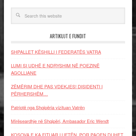
ARTIKUJT E FUNDIT
SHPALLET KËSHILLI I FEDERATËS VATRA
LUMI SI UDHË E NDRYSHIM NË POEZINË
AGOLLIANE
ZËMËRIM DHE PAS VDEKJES! DISIDENTI I
PËRHERSHËM…
Patriotë nga Shqipëria vizituan Vatrën
Mirëseardhje në Shqipëri, Ambasador Eric Wendt
KOSOVA E KA FITUAR LUFTËN, POR PAQEN DUHET