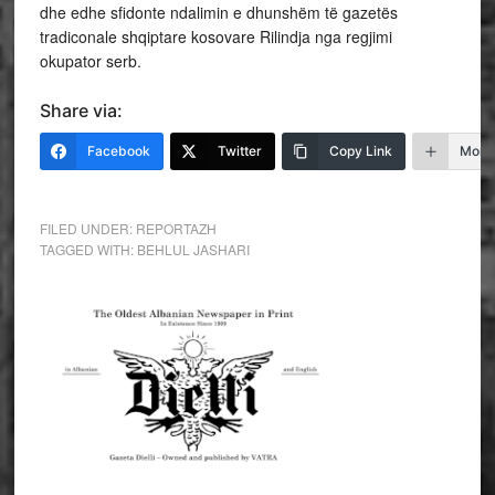
dhe edhe sfidonte ndalimin e dhunshëm të gazetës
tradiconale shqiptare kosovare Rilindja nga regjimi
okupator serb.
Share via:
Facebook
Twitter
Copy Link
More
FILED UNDER:
REPORTAZH
TAGGED WITH:
BEHLUL JASHARI