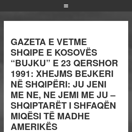
GAZETA E VETME
SHQIPE E KOSOVËS
“BUJKU” E 23 QERSHOR
1991: XHEJMS BEJKERI
NË SHQIPËRI: JU JENI
ME NE, NE JEMI ME JU –
SHQIPTARËT I SHFAQËN
MIQËSI TË MADHE
AMERIKËS