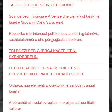
TA FITOJË EDHE NË INSTITUCIONE!
Scanderbeg, mburoja e Arbërisë dhe gjeniu ushtarak në
faqet e Giovanni Carlo Saraceni-t
Republika mbi interesat politike: sovraniteti i qytetarëve,
kushtetutshmëria dhe përgjegjësia shtetërore
TRI POEZI PËR GJERGJ KASTRIOTIN-
SKËNDERBEUN
LETËR E ARKIVIT TE NAUM PRIFTIT NË
PERVJETORIN E PARE TE DRAGO SILIQIT
Oxhaku, nga elementi arkitektonik te simboli i trungut
familjar
Arbëreshët si model evropian i mbrojtjes së identitetit
kulturor