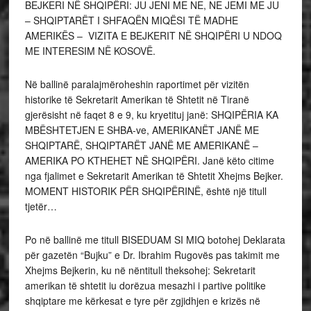
BEJKERI NË SHQIPËRI: JU JENI ME NE, NE JEMI ME JU
– SHQIPTARËT I SHFAQËN MIQËSI TË MADHE
AMERIKËS – VIZITA E BEJKERIT NË SHQIPËRI U NDOQ
ME INTERESIM NË KOSOVË.
Në ballinë paralajmëroheshin raportimet për vizitën
historike të Sekretarit Amerikan të Shtetit në Tiranë
gjerësisht në faqet 8 e 9, ku kryetituj janë: SHQIPËRIA KA
MBËSHTETJEN E SHBA-ve, AMERIKANËT JANË ME
SHQIPTARË, SHQIPTARËT JANË ME AMERIKANË –
AMERIKA PO KTHEHET NË SHQIPËRI. Janë këto citime
nga fjalimet e Sekretarit Amerikan të Shtetit Xhejms Bejker.
MOMENT HISTORIK PËR SHQIPËRINË, është një titull
tjetër…
Po në ballinë me titull BISEDUAM SI MIQ botohej Deklarata
për gazetën “Bujku” e Dr. Ibrahim Rugovës pas takimit me
Xhejms Bejkerin, ku në nëntitull theksohej: Sekretarit
amerikan të shtetit iu dorëzua mesazhi i partive politike
shqiptare me kërkesat e tyre për zgjidhjen e krizës në