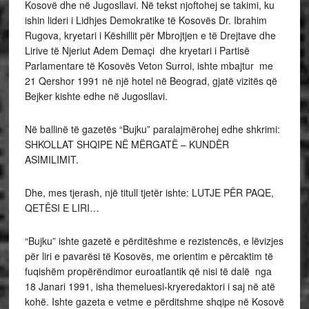
Kosovë dhe në Jugosllavi. Në tekst njoftohej se takimi, ku
ishin lideri i Lidhjes Demokratike të Kosovës Dr. Ibrahim
Rugova, kryetari i Këshillit për Mbrojtjen e të Drejtave dhe
Lirive të Njeriut Adem Demaçi dhe kryetari i Partisë
Parlamentare të Kosovës Veton Surroi, ishte mbajtur me
21 Qershor 1991 në një hotel në Beograd, gjatë vizitës që
Bejker kishte edhe në Jugosllavi.
Në ballinë të gazetës “Bujku” paralajmërohej edhe shkrimi:
SHKOLLAT SHQIPE NË MËRGATË – KUNDËR
ASIMILIMIT.
Dhe, mes tjerash, një titull tjetër ishte: LUTJE PËR PAQE,
QETËSI E LIRI…
“Bujku” ishte gazetë e përditëshme e rezistencës, e lëvizjes
për liri e pavarësi të Kosovës, me orientim e përcaktim të
fuqishëm propërëndimor euroatlantik që nisi të dalë nga
18 Janari 1991, isha themeluesi-kryeredaktori i saj në atë
kohë. Ishte gazeta e vetme e përditshme shqipe në Kosovë