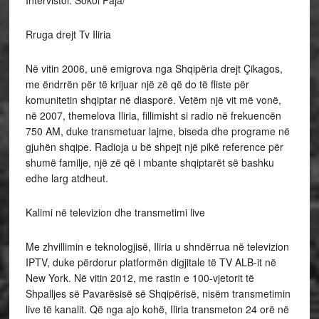
Intervistoi: Sokol Paja/
Rruga drejt Tv Iliria
Në vitin 2006, unë emigrova nga Shqipëria drejt Çikagos,
me ëndrrën për të krijuar një zë që do të fliste për
komunitetin shqiptar në diasporë. Vetëm një vit më vonë,
në 2007, themelova Iliria, fillimisht si radio në frekuencën
750 AM, duke transmetuar lajme, biseda dhe programe në
gjuhën shqipe. Radioja u bë shpejt një pikë reference për
shumë familje, një zë që i mbante shqiptarët së bashku
edhe larg atdheut.
Kalimi në televizion dhe transmetimi live
Me zhvillimin e teknologjisë, Iliria u shndërrua në televizion
IPTV, duke përdorur platformën digjitale të TV ALB-it në
New York. Në vitin 2012, me rastin e 100-vjetorit të
Shpalljes së Pavarësisë së Shqipërisë, nisëm transmetimin
live të kanalit. Që nga ajo kohë, Iliria transmeton 24 orë në