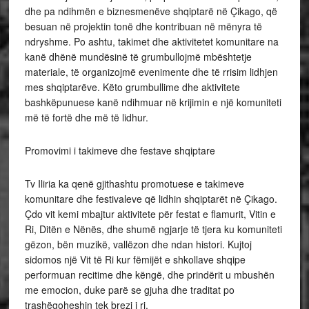
dhe pa ndihmën e biznesmenëve shqiptarë në Çikago, që
besuan në projektin tonë dhe kontribuan në mënyra të
ndryshme. Po ashtu, takimet dhe aktivitetet komunitare na
kanë dhënë mundësinë të grumbullojmë mbështetje
materiale, të organizojmë evenimente dhe të rrisim lidhjen
mes shqiptarëve. Këto grumbullime dhe aktivitete
bashkëpunuese kanë ndihmuar në krijimin e një komuniteti
më të fortë dhe më të lidhur.
Promovimi i takimeve dhe festave shqiptare
Tv Iliria ka qenë gjithashtu promotuese e takimeve
komunitare dhe festivaleve që lidhin shqiptarët në Çikago.
Çdo vit kemi mbajtur aktivitete për festat e flamurit, Vitin e
Ri, Ditën e Nënës, dhe shumë ngjarje të tjera ku komuniteti
gëzon, bën muzikë, vallëzon dhe ndan histori. Kujtoj
sidomos një Vit të Ri kur fëmijët e shkollave shqipe
performuan recitime dhe këngë, dhe prindërit u mbushën
me emocion, duke parë se gjuha dhe traditat po
trashëgoheshin tek brezi i ri.