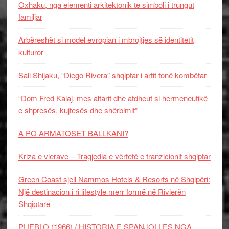
Oxhaku, nga elementi arkitektonik te simboli i trungut
familjar
Arbëreshët si model evropian i mbrojtjes së identitetit
kulturor
Sali Shijaku, “Diego Rivera” shqiptar i artit tonë kombëtar
“Dom Fred Kalaj, mes altarit dhe atdheut si hermeneutikë
e shpresës, kujtesës dhe shërbimit”
A PO ARMATOSET BALLKANI?
Kriza e vlerave – Tragjedia e vërtetë e tranzicionit shqiptar
Green Coast sjell Nammos Hotels & Resorts në Shqipëri:
Një destinacion i ri lifestyle merr formë në Rivierën
Shqiptare
PUEBLO (1966) / HISTORIA E SPANJOLLES NGA