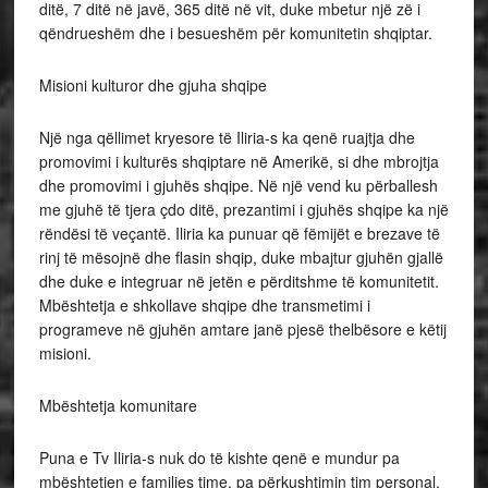
ditë, 7 ditë në javë, 365 ditë në vit, duke mbetur një zë i
qëndrueshëm dhe i besueshëm për komunitetin shqiptar.
Misioni kulturor dhe gjuha shqipe
Një nga qëllimet kryesore të Iliria-s ka qenë ruajtja dhe
promovimi i kulturës shqiptare në Amerikë, si dhe mbrojtja
dhe promovimi i gjuhës shqipe. Në një vend ku përballesh
me gjuhë të tjera çdo ditë, prezantimi i gjuhës shqipe ka një
rëndësi të veçantë. Iliria ka punuar që fëmijët e brezave të
rinj të mësojnë dhe flasin shqip, duke mbajtur gjuhën gjallë
dhe duke e integruar në jetën e përditshme të komunitetit.
Mbështetja e shkollave shqipe dhe transmetimi i
programeve në gjuhën amtare janë pjesë thelbësore e këtij
misioni.
Mbështetja komunitare
Puna e Tv Iliria-s nuk do të kishte qenë e mundur pa
mbështetjen e familjes time, pa përkushtimin tim personal,