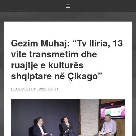
Gezim Muhaj: “Tv Iliria, 13
vite transmetim dhe
ruajtje e kulturës
shqiptare në Çikago”
DECEMBER 31, 2025
BY
S P