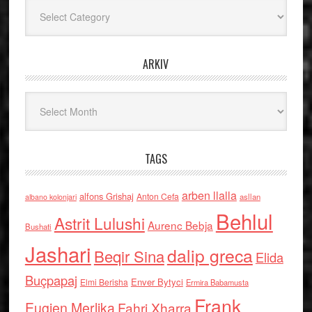
Kategoritë
ARKIV
Arkiv
TAGS
arben llalla
alfons Grishaj
Anton Cefa
asllan
albano kolonjari
Behlul
Astrit Lulushi
Aurenc Bebja
Bushati
Jashari
dalip greca
Beqir Sina
Elida
Buçpapaj
Enver Bytyci
Elmi Berisha
Ermira Babamusta
Frank
Eugjen Merlika
Fahri Xharra