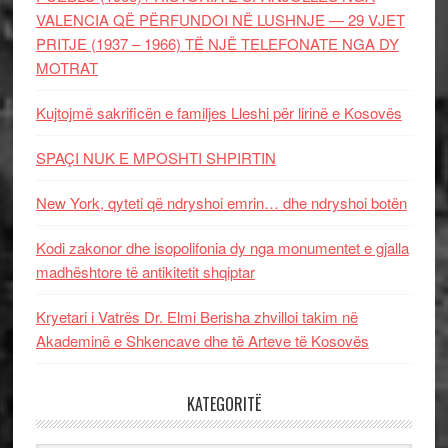
VALENCIA QË PËRFUNDOI NË LUSHNJE — 29 VJET
PRITJE (1937 – 1966) TË NJË TELEFONATE NGA DY
MOTRAT
Kujtojmë sakrificën e familjes Lleshi për lirinë e Kosovës
SPAÇI NUK E MPOSHTI SHPIRTIN
New York, qyteti që ndryshoi emrin… dhe ndryshoi botën
Kodi zakonor dhe isopolifonia dy nga monumentet e gjalla
madhështore të antikitetit shqiptar
Kryetari i Vatrës Dr. Elmi Berisha zhvilloi takim në
Akademinë e Shkencave dhe të Arteve të Kosovës
KATEGORITË