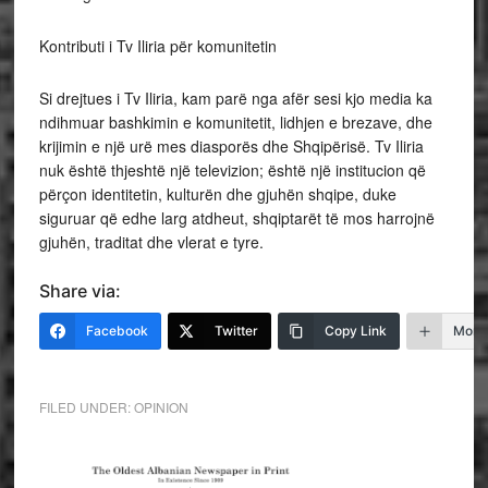
Kontributi i Tv Iliria për komunitetin
Si drejtues i Tv Iliria, kam parë nga afër sesi kjo media ka
ndihmuar bashkimin e komunitetit, lidhjen e brezave, dhe
krijimin e një urë mes diasporës dhe Shqipërisë. Tv Iliria
nuk është thjeshtë një televizion; është një institucion që
përçon identitetin, kulturën dhe gjuhën shqipe, duke
siguruar që edhe larg atdheut, shqiptarët të mos harrojnë
gjuhën, traditat dhe vlerat e tyre.
Share via:
Facebook
Twitter
Copy Link
More
FILED UNDER:
OPINION