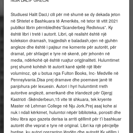
NGA DALIP GRECA/
Studiuesi Halit Daci,i cili për më shumë se dy dekada jeton në Shtetet e Bashkuara të Amerikës, në tetor të vitit 2021 publikoi librin përmbledhës”Scanderbeg Redivivus”. Ky është libri i tretë i autorit. Libri, që realisht është një koleksion dramash, tragjedish e baladash,vjen në gjuhën angleze dhe është i pajisur me komente për autorët, për dramat, për shfaqjet e tyre në skenë, për jehonën në media, ndërkohë që është ruajtur origjinaliteti. Hulumtimet prej shumë kohësh të autorit kanë sjellë një libër voluminoz, që u botua nga Fulton Books, Inc- Medville në Pennsylvania.Disa prej dramave dhe poemave janë të panjohura për lexuesin. Autori i hyri hulumtimit rreth autorëve anglezë, amerikanë dhe irlandezë për Gjergj Kastrioti -Skënderbeun,15 vite të shkuara, tek kryente Master në Lehman College në Nju Jork.Prej asaj kohe ai nuk i ndali kërkimet, hulumtoi nëpër biblioteka, porositi dhe bleu libra apo gazeta derisa ia arriti qëllimit për t’i bashkuar autorët dhe veprat e tyre në original. Libri ka një përcjellje hyrëse, ku autori prezanton lëndën dhe autorët.Ky vëllim i zgjeruar, i pari i këtij lloji, bashkon drama dhe poezi të shkruara nga shkrimtarë dhe poetë anglezë dhe amerikanë në periudha të ndryshme kohore, filluar që nga vitet 1730 e deri në fillim të shekullit XX. Koleksioni voluminoz u ofron lexuesve, kritikëve, studiuesëve të Skënderbeut drama dhe poema pak të njohura ose të mosnjohura fare. Hulumtimet këmbëngulse të Dacit kanë sjellë edhe tituj dramash të humbura, të cilat janë shfaqur nëpër teatro, por nuk u gjendet teksti, kanë humbur. Gjurmët ua ka gjetur nëpër gazetat e kohës, në afishet, në reklamat, e publikuara për disa nga ato që janë luajtur në teatrot e kohës në Amerikë apo Angli. Autori ka bashkëpunuar me biblioteka të universiteteve amerikane. Në përcjelljen që i bën koleksionit të përbashkët të veprave për Skënderbeun, Halit Daci kumton mendimin se ndërsa gjenden kritika letrare për disa nga dramat e hershme mbi Skënderbeun, nuk gjenden të tilla kritika apo promovime për Skënderbeun e Charles Stearns”Scanderbeg ose Princi i Epirit”, të shkruar nga William D. Eaton, vënë në skenë nga Frederick B. Warde, që u shfaq me sukses në shumë teatro në Shtetet e Bashkuara të Amerikës gjatë sezonit 1896-1897. Me interes janë poezitë origjinale “A Ballad of Iscander-beg” e Maurice F. Egan-it,;“Iscander at the Bridge” e George Murphy-t, “Scanderbeg” e Charles T. Ericson apo “Scanderbeg” e Padraic Colum, disa prej të cilave nuk janë përmendur nga studiuesit e Skënderbeut, dhe nuk flitet për to. Në bashkëbisedim me lexuesin përmes librit-koleksion, autori thekson se emri dhe fama e Skënderbeut u përhapën në të gjithë Evropën menjëherë pas vdekjes së heroit nëpërmjet përkthimeve të kronikave të shkruara në latinisht, italisht dhe frëngjisht. Duke filluar nga fillimi i viteve 1500 e më pas, Skënderbeu u shfaq fuqishëm në median botërore në gjuhë të ndryshme.Pranohet gjerësisht se rrëfimi më autentik për Skënderbeun është “Historia de Vita et Gestis Scanderbegi Epirotarum Principis”, shkruar nga Marin Barleti, një humanist, historian dhe prift shqiptar, lindur në Shkodër, ndërroi jetë në Padova, Itali. Pas botimit latinisht në Romë, vepra thelbësore e Barletit u përkthye në disa gjuhë evropiane, duke ndikuar tek historianët, dramaturgët, romancierët, eseistët dhe poetët për vite e vite me radhë.Nën këtë ndikim janë dhe dramat që bashkohen në këtë koleksion. Ky koleksion i veçantë i të pasionuarit pas figurës së heroit Kombëtar, studiuesit Halit Daci, shtë një ribashkim letrar i dramaturgëve, poetëve, interpretuesve dhe ekspertëve të Skënderbeut. Ai përmban drama dhe poezi mjaft të njohura dhe të pa njohura angleze dhe amerikane, së bashku me komente e opinione të shkurtra informative dhe përshkrime të historive të jetës së tyre dhe rrethanat që i krijuan veprat e tyre, motivet, ndikimet etj.Është interesant fakti që vepra mbi Skënderbeun e Charles Stearns u përshtat në programet shkollore për vitin 1878, por ky fakt nuk është i njohur. Në mënyrë të ngjashme “Iscander” melodrama e William Dunseath Eaton, luajtur suksesshëm në disa teatro botërore gjatë sezonit 1897-1898, nuk përmendet fare nga studiuesit dhe kritikët letrarë të Skënderbeut. Ndërsa lexuesi shqiptar thuajse i dijnë përmendësh vargjet e ”Çajd Harold” të Lord Bajronit, ndjehen entiziastë ku flitet edhe për “Tokën e Shqipërisë, ku u ngrit Iskanderi”, nuk ndodh kjo me “Një baladë e Iskander-begut” të Maurice Francis Egan, për të cilën nuk gjenden gjurmë,me përjashtim të një komenti kritik që është shfaqur në prag të botimit të tij fillestar në vitin e largët1896.E njëjta gjë vlen edhe për poezitë “Iscander at the Bridge” të George H. Murphy dhe “Scanderbeg” të Charles Telford Ericson, fragment i kësaj të fundit është publikuar në gazetën “Dielli” në SHBA. Në këtë koleksion veprash, dramash, tragjedish dhe poemash, lexuesit do të gjejnë dramën në pesë akte “Scanderbeg” e shkruar nga William Havard. Kjo dramë botohet e plotë në këtë koleksion në 98 faqe. Kush ishte autori Havard?William Havard (1710-1788) ishte një aktor dhe dramaturg me origjinë irlandeze. Ai u lind në Dublin, Irlandë dhe studioi për mjeksi, por e braktisi profesionin dhe la Dublinin për Londrën, ku u vendos me 1730. Havard interpretoi disa role në teatrin Goodman’s Fields si dhe në Theatre Royal në Drury Lane. Ishte dhe dramaturg. Havardi shkroi katër drama,” Skënderbeu” (1733), “Mbreti Karli i Parë” (1737), “Regulus” (1744) dhe “Ikja” (1763). Pas katër shfaqjeve në teatrin “Goodman’s Fields” më 15 mars 1733,” Skënderbeu” i Havardit u shfaq edhe në disa teatro të tjerë të vendit. Në këtë koleksion është përfshirë edhe tragjedia e dramaturgut George Lillo””Christian Hero”, e cila pas botimit të parë pati dhe një botim të dytë. Tragjedia është e shkruar në pesë akte dhe shtrihet në 70 faqe të koleksionit. Ngjarjet zvillohen në fushat dhe malet e Krujës,metropol i Arbërisë. Kush është autori? Kureshtjen na e shuan libri ku i Halit Dacit.Le ta prezantojmë: George Lillo (3 Shkurt 1691-4 Shtator 1739) ishte i biri i një argjendari holandez në Londër. Ai punonte në biznesin e bizhuterive dhe në të njëjtën kohë shkroi pjesë dramatike për teatrin. Megjithëse Lillo nuk kishte arsim formal, ai pati një ndikim të konsiderueshëm në zhvillimin e tragjedisë. Gjatë jetës së tij, Lillo shkroi disa drama. Përmendim”Tregtari i Londrës ose Historia e George Barnwell” (1731), “Kurioziteti Fatal” (1736) dhe “Elmerick or Justice Triumphant” (1740). Lillo shkroi shumicën e dramave të tij në prozë, por tragjedinë në pesë akte“Christian Hero”- “Heroi i krishterë” kushtuar Skënderbeut e shkroi në vargje.Tragjedia u shfaq katër netë në teatrin Drury Lane në janar 1735 dhe më pas edhe në teatro të tjerë. Në renditjen kronologjike të librit që koleksionon drama dhe poema,vepër tjetër kushtuar heroit të shqiptarëve është “Scanderbeg: Or, Love and Liberty” – “Skënderbeu: Ose Dashuria dhe Liria”, që u shkrua nga Thomas Whincop (2 qershor 1697-1730) dhe u botua pas vdekjes nga e veja e tij, Martha Whincop, në vitin 1747. Kjo është e vetmja dramë e shkruar nga Thomas Whincop.Nuk ka shumë informacion për Thomas Whincop, por dihet se ai qe jetëshkurtër. Në prolog tregohet se Whincop vdiq pa e përfunduar veprën e tij të vetme. Redaktori që e vuri në skenë, John Mottley, rrëfen vdekjen e dramaturgut dhe efektet e një skeme financiare spekulative të njohur si “Flluska e Detit të Jugut”, e cila shkatërroi dhe çoi në depresion shumë investitorë në Angli në vitin1720.“Skënderbeu: Ose Dashuria dhe Liria” e Whincop i vendos ngjarjet në kryeqytetin e Arbërisë, Krujë. Personazhet që veprojnë janë Skënderbeu, Mbreti i Epirit dhe Arbërisë, Araniti-Gjeneral i Skënderbeut, Thopia- Princ Kristian i Greqisë,Sulltan Murati i dytë, Selimana-Sulltaneshë, Amissa, motra e Skënderbeut etj…Drama është me pesë akte. Amerikani Charles Stearns (1753-1826) shkroi dramën “Scanderbeg, or the Princ of Epirus”. Autori u lind në Lunenburg Masachusetts. Ai u diplomua në Kolegjin e Harvardit në 1773.Pas diplomimit, u bë pastor i Kishës në Lincoln, Masachusetts, duke shërbyer në këtë cilësi derisa vdiq më 26 korrik 1826. Së bashku me përgjegjësitë si pastor, Stearns studioi teologji dhe dha mësim në kolegje dhe shkolla.Në 1792, ai u bë drejtuesi i Shkollës Liberale në Lincoln. Ishte inisiativa e tij që drama të bëhej pjesë e rëndësishme e mësimit pedagogjik në Shkollën Liberale.“Skënderbeu ose Princi i Epirit” është shkruar në vargje.Disa detaje rreth jetës së Charles Sternes dhe veprave të tij janë përmbledhur nga Levy Jonathan. “Dialogjet dramatike të Charles Stearns dhe Daci i përshkruan në këtë libër. Një tjetër autor i prezantuar në këtë koleksion të autorëve Skënderbejanë është amerikani William Dunseath Eaton nga Chikago, i njohur si gazetar me emër, korrespondent lufte, shkrimtar i librave të historisë së luftës, poet, analist dhe themeluesi e redaktori i parë i gazetës “Chicago Herald”. Midis botimeve të shumta, Eaton u bë i njohur si autor i Spirit Life: Or Do We Die? botuar në 1920, “Woodrow Wilson: Jeta dhe Vepra” botuar në 1919, “Lufta” botuar në 1918, dhe vepra të tjera, duke përfshirë “Iscander”, të shkruara në 1896.Mendohet se dramaturgu përshtati “Iscanderin” bazuar në romancën e Benjamin Disraeli, “The Rise for Iskander”.Studiuesi Daci shfaq opinionin se për të shkruar dramën”Iskander”, Eaton duket se ka lexuar burime të ndryshme që kanë të bëjnë me historinë e Skënderbeut. Ai mendon se Eaton kishte lexuar, përveç “Rritja e Iscander” të Benjamin Disraelit, edhe historinë e Skënderbeut të Marin Barletit dhe “The captain of the Janizaries”-Kapiteni i Jeniçerëve” të James M. Ludlow. Eaton shkroi një rrëfim të shkurtër historik “The Story of Iskander” për Indianapolis Journal. Është interesant fakti se menjëherë pasi Eaton përfundoi përshtatjen e “Iskander” në qershor 1896, tragjediani i shquar shekspirian Frederick B. Warde dhe kompania e tij në Nju Jork e përshtatën atë për skenë. Frederick B. Warde (1851-1935), i cili luajti rolin e