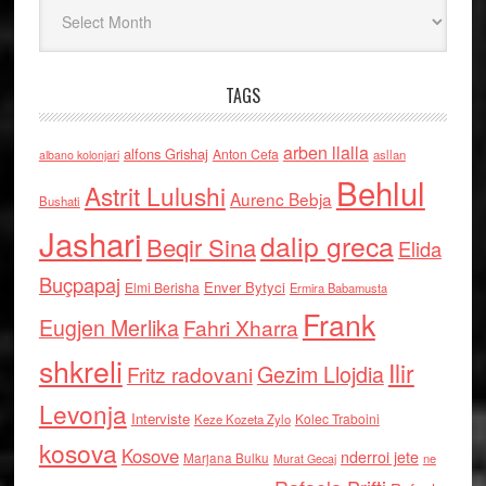
Arkiv
TAGS
arben llalla
alfons Grishaj
Anton Cefa
asllan
albano kolonjari
Behlul
Astrit Lulushi
Aurenc Bebja
Bushati
Jashari
dalip greca
Beqir Sina
Elida
Buçpapaj
Enver Bytyci
Elmi Berisha
Ermira Babamusta
Frank
Eugjen Merlika
Fahri Xharra
shkreli
Ilir
Gezim Llojdia
Fritz radovani
Levonja
Interviste
Kolec Traboini
Keze Kozeta Zylo
kosova
Kosove
nderroi jete
Marjana Bulku
ne
Murat Gecaj