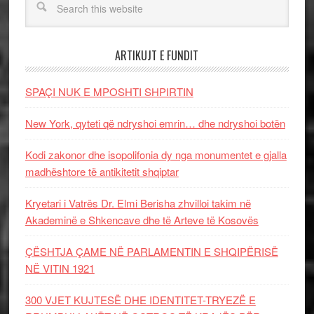
ARTIKUJT E FUNDIT
SPAÇI NUK E MPOSHTI SHPIRTIN
New York, qyteti që ndryshoi emrin… dhe ndryshoi botën
Kodi zakonor dhe isopolifonia dy nga monumentet e gjalla
madhështore të antikitetit shqiptar
Kryetari i Vatrës Dr. Elmi Berisha zhvilloi takim në
Akademinë e Shkencave dhe të Arteve të Kosovës
ÇËSHTJA ÇAME NË PARLAMENTIN E SHQIPËRISË
NË VITIN 1921
300 VJET KUJTESË DHE IDENTITET-TRYEZË E