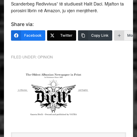
Share via:
Facebook
Twitter
Copy Link
More
FILED UNDER:
OPINION