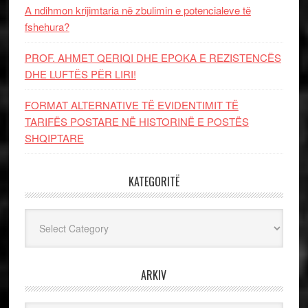
A ndihmon krijimtaria në zbulimin e potencialeve të
fshehura?
PROF. AHMET QERIQI DHE EPOKA E REZISTENCЁS
DHE LUFTЁS PЁR LIRI!
FORMAT ALTERNATIVE TË EVIDENTIMIT TË
TARIFËS POSTARE NË HISTORINË E POSTËS
SHQIPTARE
KATEGORITË
Kategoritë
ARKIV