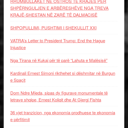
RRUMBULLAKËT NË OSTROS TË KRAJËS PËR
SHPËRNGULJEN E ARBËRESHËVE NGA TREVA
KRAJË-SHESTAN NË ZARË TË DALMACISË
SHPOPULLIMI, PUSHTIMI I SHEKULLIT XXI
VATRA’s Letter to President Trump: End the Hague
Injustice
Nga Tirana në Kukaj për të parë “Lahuta e Malësisë”
Kardinali Ernest Simoni rikthehet si dëshmitar në Burgun
e Spaçit
Dom Ndre Mjeda, sipas dy figurave monumentale të
letrave shqipe, Ernest Koliqit dhe At Gjergj Fishta
36 vjet tranzicion, nga ekonomia prodhuese te ekonomia
e përfitimit