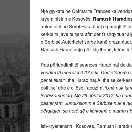
Një gjykatë në Colmar të Francës ka vendosur
kryeministrin e Kosovës,
Ramush Haradina
autoritetet në Serbi.Haradinaj u paraqit të 
kërkoi tri javë të tjera afat për t’i shqyrtu
e Serbisë.Autoritetet serbe kanë prezantuar,
Ramush Haradinajn për, siç thonë, krime luf
Pas përfundimit të seancës Haradinaj deklaroi
vendim të merret më 27 prill. Deri atëherë p
për të fituar
“, tha Haradinaj.Ai tha se kërke
politike’ dhe e cilësoi ‘abuzim’.“
Unë nuk kam 
[ndërkombëtar]. Më 29 nëntor 2012, ka ndodh
pastër jam. Juridiksionin e Serbisë nuk e n
përgjigjen sa herë që e kërkojnë e marrin nj
Ish-kryeministri i Kosovës, Ramush Haradinaj