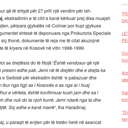
 që të shtyjë për 27 prill një vendim për ish-
TR
j
, ekstradimin e të cilit e kanë kërkuar prej disa muajsh
SK
enjten, përpara gjykatës në Colmar por trupi gjykues
ar argumentet shtesë të deponuara nga Prokuroria Speciale
LE
 siç thonë, dokumente të reja me të cilat akuzojnë
PE
te të kryera në Kosovë në vitin 1998-1999.
Oxh
tru
 se drejtësia do të fitojë.”
Është vendosur që një
o presim edhe pak. Jemi në të drejtën dhe e drejta ka
Arb
sa e Serbisë për ekstradim është ‘e pabazuar dhe
iden
ikur nga ligji as i Kosovës e as nga ai i huaj
ur e vërteta, është konfirmuar kush jam dhe sa i
Sal
ko
joh dhe nuk do ta njoh kurrë. Jemi ndarë nga ta dhe
ëjtë. Siç edhe e kanë marrë
“, tha Haradinaj.
“Do
her
, u paraqit të enjten për të tretën herë në seancat