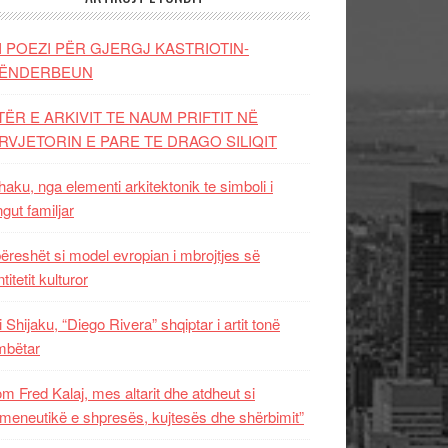
I POEZI PËR GJERGJ KASTRIOTIN-
ËNDERBEUN
TËR E ARKIVIT TE NAUM PRIFTIT NË
RVJETORIN E PARE TE DRAGO SILIQIT
aku, nga elementi arkitektonik te simboli i
ngut familjar
ëreshët si model evropian i mbrojtjes së
titetit kulturor
i Shijaku, “Diego Rivera” shqiptar i artit tonë
mbëtar
m Fred Kalaj, mes altarit dhe atdheut si
meneutikë e shpresës, kujtesës dhe shërbimit”