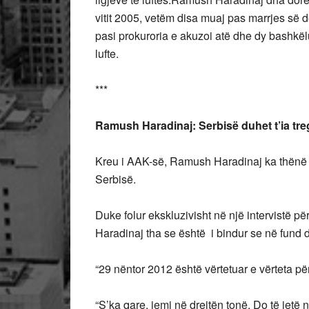
vitit 2005, vetëm disa muaj pas marrjes së 
pasi prokuroria e akuzoi atë dhe dy bashkëluf
lufte.
***
Ramush Haradinaj: Serbisë duhet t’ia tre
Kreu i AAK-së, Ramush Haradinaj ka thënë s
Serbisë.
Duke folur ekskluzivisht në një intervistë 
Haradinaj tha se është i bindur se në fund 
“29 nëntor 2012 është vërtetuar e vërteta pë
“S’ka qare, jemi në drejtën tonë. Do të jetë n