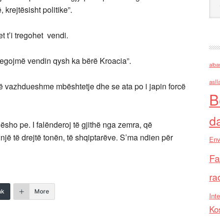
krejtësisht politike”.
 t’i tregohet vendi.
 tregojmë vendin qysh ka bërë Kroacia”.
alba
asll
ë vazhdueshme mbështetje dhe se ata po i japin forcë
B
d
ësho pe. I falënderoj të gjithë nga zemra, që
jë të drejtë tonën, të shqiptarëve. S’ma ndien për
Env
Fa
ra
nk
More
Inte
Ko