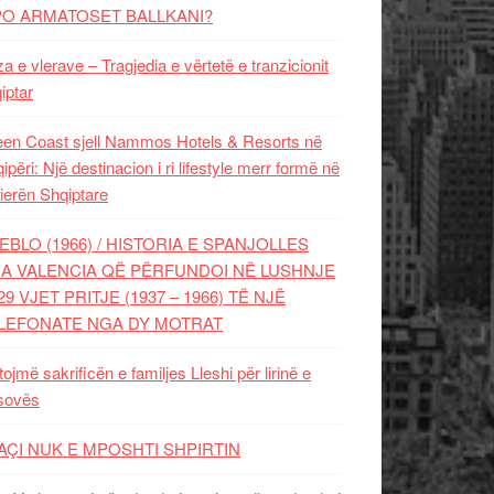
PO ARMATOSET BALLKANI?
za e vlerave – Tragjedia e vërtetë e tranzicionit
iptar
en Coast sjell Nammos Hotels & Resorts në
ipëri: Një destinacion i ri lifestyle merr formë në
ierën Shqiptare
EBLO (1966) / HISTORIA E SPANJOLLES
A VALENCIA QË PËRFUNDOI NË LUSHNJE
29 VJET PRITJE (1937 – 1966) TË NJË
LEFONATE NGA DY MOTRAT
tojmë sakrificën e familjes Lleshi për lirinë e
sovës
AÇI NUK E MPOSHTI SHPIRTIN