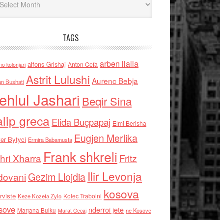
TAGS
arben llalla
alfons Grishaj
Anton Cefa
no kolonjari
Astrit Lulushi
Aurenc Bebja
an Bushati
ehlul Jashari
Beqir Sina
alip greca
Elida Buçpapaj
Elmi Berisha
Eugjen Merlika
er Bytyci
Ermira Babamusta
Frank shkreli
hri Xharra
Fritz
Ilir Levonja
Gezim Llojdia
dovani
kosova
rviste
Kolec Traboini
Keze Kozeta Zylo
sove
nderroi jete
Marjana Bulku
ne Kosove
Murat Gecaj