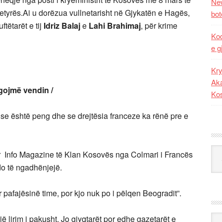
New
detyrës.Ai u dorëzua vullnetarisht në Gjykatën e Hagës,
bot
tëtarët e tij
Idriz Balaj
e
Lahi Brahimaj
, për krime
Kod
e g
Kry
Aka
gojmë vendin /
Ko
e është peng dhe se drejtësia franceze ka rënë pre e
Kat
për Info Magazine të Klan Kosovës nga Colmari i Francës
do të ngadhënjejë.
r pafajësinë time, por kjo nuk po i pëlqen Beogradit”.
Ark
jë lirim i pakusht. Jo gjyqtarët por edhe gazetarët e