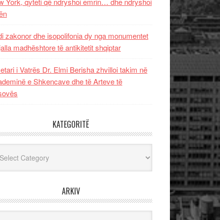
 York, qyteti që ndryshoi emrin… dhe ndryshoi
ën
i zakonor dhe isopolifonia dy nga monumentet
jalla madhështore të antikitetit shqiptar
etari i Vatrës Dr. Elmi Berisha zhvilloi takim në
deminë e Shkencave dhe të Arteve të
sovës
KATEGORITË
egoritë
ARKIV
iv