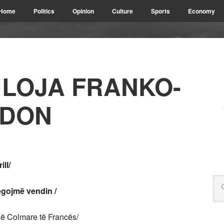
Home
Politics
Opinion
Culture
Sports
Economy
 LOJA FRANKO-
HDON
ll/
egojmë vendin /
ë Colmare të Francës/