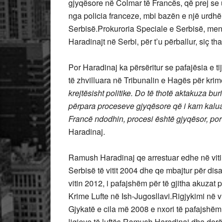
gjyqësore në Colmar të Francës, që prej se u 
nga policia franceze, mbi bazën e një urdhër
Serbisë.Prokuroria Speciale e Serbisë, menj
Haradinajt në Serbi, për t’u përballur, siç t
Por Haradinaj ka përsëritur se pafajësia e ti
të zhvilluara në Tribunalin e Hagës për krime
krejtësisht politike. Do të thotë aktakuza bu
përpara proceseve gjyqësore që i kam kaluar
Francë ndodhin, procesi është gjyqësor, por b
Haradinaj.
Ramush Haradinaj qe arrestuar edhe në vitin 
Serbisë të vitit 2004 dhe qe mbajtur për dis
vitin 2012, i pafajshëm për të gjitha akuzat
Krime Lufte në Ish-Jugosllavi.Rigjykimi në vi
Gjykatë e cila më 2008 e nxori të pafajshëm 
ligjeve të luftës.Ramush Haradinaj dha dorë