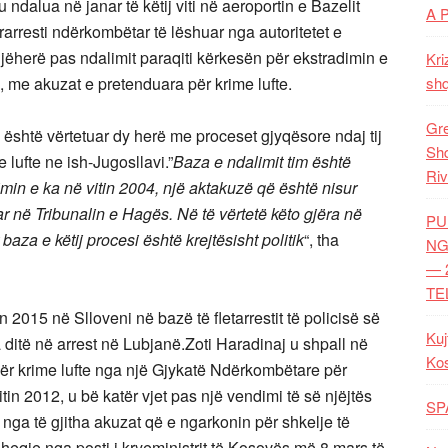
ndalua në janar të këtij viti në aeroportin e Bazelit
A 
arresti ndërkombëtar të lëshuar nga autoritetet e
ëherë pas ndalimit paraqiti kërkesën për ekstradimin e
Kri
ha, me akuzat e pretenduara për krime lufte.
shq
Gre
j është vërtetuar dy herë me proceset gjyqësore ndaj tij
Shq
 lufte ne ish-Jugosllavi.”
Baza e ndalimit tim është
Riv
rimin e ka në vitin 2004, një aktakuzë që është nisur
 në Tribunalin e Hagës. Në të vërtetë këto gjëra në
PU
aza e këtij procesi është krejtësisht politik
“, tha
NG
— 
TE
2015 në Slloveni në bazë të fletarrestit të policisë së
Kuj
a ditë në arrest në Lubjanë.Zoti Haradinaj u shpall në
Ko
 për krime lufte nga një Gjykatë Ndërkombëtare për
tin 2012, u bë katër vjet pas një vendimi të së njëjtës
SP
nga të gjitha akuzat që e ngarkonin për shkelje të
heqje nga posti i kryeministrit të Kosovës më 8 mars të