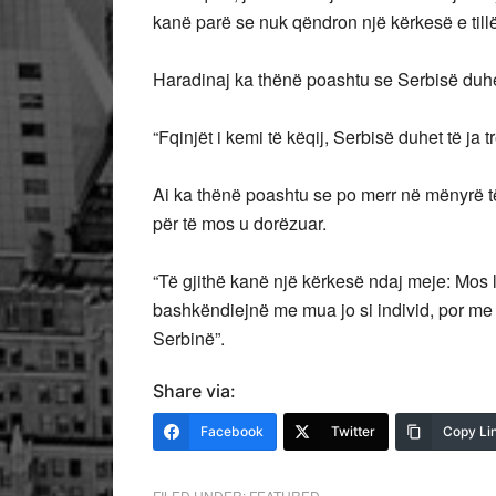
kanë parë se nuk qëndron një kërkesë e tillë, 
Haradinaj ka thënë poashtu se Serbisë duhet
“Fqinjët i kemi të këqij, Serbisë duhet të ja
Ai ka thënë poashtu se po merr në mënyrë t
për të mos u dorëzuar.
“Të gjithë kanë një kërkesë ndaj meje: Mos l
bashkëndiejnë me mua jo si individ, por me n
Serbinë”.
Share via:
Facebook
Twitter
Copy Li
FILED UNDER:
FEATURED