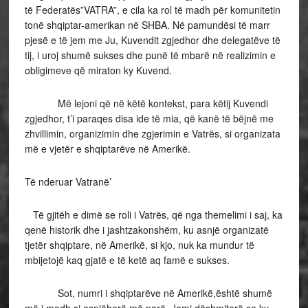
të Federatës”VATRA”, e cila ka rol të madh për komunitetin
tonë shqiptar-amerikan në SHBA. Në pamundësi të marr
pjesë e të jem me Ju, Kuvendit zgjedhor dhe delegatëve të
tij, i uroj shumë sukses dhe punë të mbarë në realizimin e
obligimeve që miraton ky Kuvend.
Më lejoni që në këtë kontekst, para këtij Kuvendi
zgjedhor, t’i paraqes disa ide të mia, që kanë të bëjnë me
zhvillimin, organizimin dhe zgjerimin e Vatrës, si organizata
më e vjetër e shqiptarëve në Amerikë.
Të nderuar Vatranë’
Të gjitëh e dimë se roli i Vatrës, që nga themelimi i saj, ka
qenë historik dhe i jashtzakonshëm, ku asnjë organizatë
tjetër shqiptare, në Amerikë, si kjo, nuk ka mundur të
mbijetojë kaq gjatë e të ketë aq famë e sukses.
Sot, numri i shqiptarëve në Amerikë,është shumë