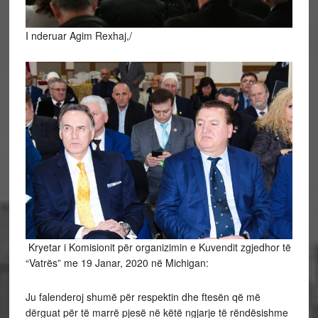
I nderuar Agim Rexhaj,/
Kryetar i Komisionit për organizimin e Kuvendit zgjedhor të
“Vatrës” me 19 Janar, 2020 në Michigan:
Ju falenderoj shumë për respektin dhe ftesën që më
dërguat për të marrë pjesë në këtë ngjarje të rëndësishme