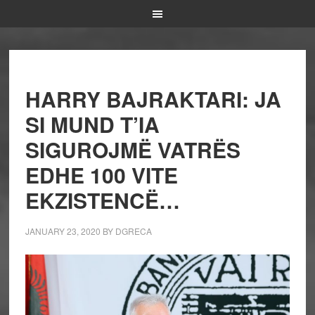
HARRY BAJRAKTARI: JA
SI MUND T’IA
SIGUROJMË VATRËS
EDHE 100 VITE
EKZISTENCË…
JANUARY 23, 2020
BY
DGRECA