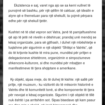
Ekzistenca e saj, varet nga ajo se sa kemi vullnet të
punojmë së bashku, për një qëllim të caktuar, që idealin e
atyre që e themeluan para një shekulli, ta çojmë përpara
edhe për një shekull tjetër.
Kushtet në të cilat vepron sot Vatra, janë të pamjaftueshme
që ajo të jetë në nivelin e dëshiruar, prandaj unë mendoj se
kësaj organizate, para së gjithash, i duhet një mbështetje e
fuqishme për sigurimin e një objekti “Shtëpi e Vatrës”, që
do të krijonte kushte të mira pune, mundësi për pritjen e
delegacioneve shtetërore, organizimin e simpoziumeve
shkencore-kulturore, si dhe mundësi për mbajtjen e
manifestimeve të tjera shqiptare e amerikane.
Ky objekt, sipas meje, do të duhej të kishte: një sallë për
pritje, një muzeum,- ku vizitorët do të mësonin historinë e
Vatrës dhe të komunitetit tonë, si dhe komponente të tjera
për nevojat e kësaj organizate. Sigurimi i një objekti të tillë
nuk është i pa arritshëm sot. Sipas bisedave që kam pasur