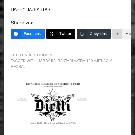
HARRY BAJRAKTARI
Share via:
Facebook
Twitter
Copy Link
More
FILED UNDER:
OPINION
TAGGED WITH:
HARRY BAJRAKTARI-VATRA-100 VJET-AGIM
REXHAJ