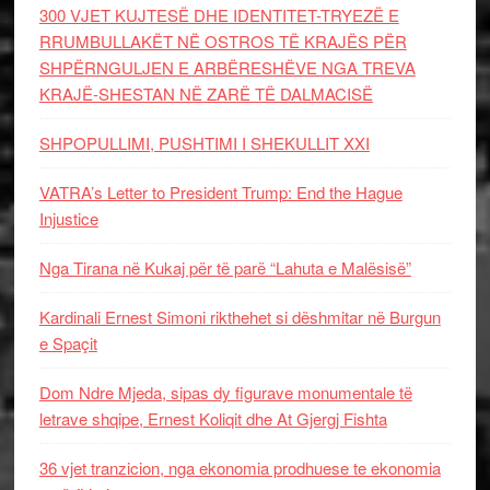
300 VJET KUJTESË DHE IDENTITET-TRYEZË E
RRUMBULLAKËT NË OSTROS TË KRAJËS PËR
SHPËRNGULJEN E ARBËRESHËVE NGA TREVA
KRAJË-SHESTAN NË ZARË TË DALMACISË
SHPOPULLIMI, PUSHTIMI I SHEKULLIT XXI
VATRA’s Letter to President Trump: End the Hague
Injustice
Nga Tirana në Kukaj për të parë “Lahuta e Malësisë”
Kardinali Ernest Simoni rikthehet si dëshmitar në Burgun
e Spaçit
Dom Ndre Mjeda, sipas dy figurave monumentale të
letrave shqipe, Ernest Koliqit dhe At Gjergj Fishta
36 vjet tranzicion, nga ekonomia prodhuese te ekonomia