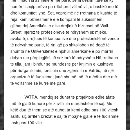
më i madh si asnjëherë më parë. Jemi dëshmitarë se ky
numër i shqiptarëve po rritet prej viti në vit, e bashkë me të
dhe komuniteti ynë. Sot, veprojmë në rrethana e kushte të
reja, kemi biznesmenë e e kompani të sukesshëm
gjithandej Amerikës, e disa drejtojnë bizneset në Wall
Street, njerëz të profesioneve të ndryshëm si: mjekë,
avokatë, drejtues të kompanive dhe profesionistë në vende
të ndryshme pune, të rinj që po shkollohen në degë të
shumta në Universitetet e njohur amerikane e po marrin
detyra me përgjegjësi në sektorë të ndryshëm.Në rrethana
të tilla, jam i bindur se mundësitë për krijimin e kushteve
për riorganizimin, forcimin dhe zgjerimin e Vatrës, në një
organizatë të fuqishme, janë shumë më të mëdha dhe më
të volitshme se kurrë më parë.
VATRA, mendoj se duhet të projektojë edhe afate
më të gjatë kohore për zhvillimin e ardhshëm të saj. Me
këtë dua të them se atë duhet ta kemi edhe pas 100 vitesh,
ashtu siç arritën brezat e saj të mbajnë gjallë e të fuqishme
tash pas 100 vite.