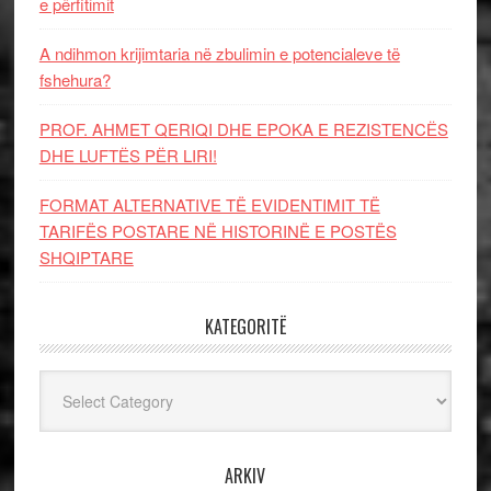
e përfitimit
A ndihmon krijimtaria në zbulimin e potencialeve të
fshehura?
PROF. AHMET QERIQI DHE EPOKA E REZISTENCЁS
DHE LUFTЁS PЁR LIRI!
FORMAT ALTERNATIVE TË EVIDENTIMIT TË
TARIFËS POSTARE NË HISTORINË E POSTËS
SHQIPTARE
KATEGORITË
Kategoritë
ARKIV