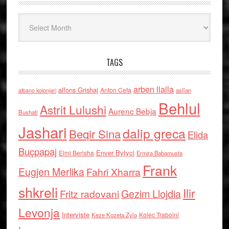
Arkiv
TAGS
arben llalla
alfons Grishaj
Anton Cefa
asllan
albano kolonjari
Behlul
Astrit Lulushi
Aurenc Bebja
Bushati
Jashari
dalip greca
Beqir Sina
Elida
Buçpapaj
Enver Bytyci
Elmi Berisha
Ermira Babamusta
Frank
Eugjen Merlika
Fahri Xharra
shkreli
Ilir
Gezim Llojdia
Fritz radovani
Levonja
Interviste
Kolec Traboini
Keze Kozeta Zylo