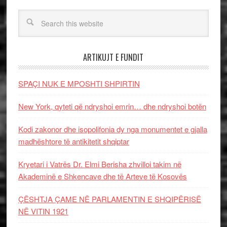
ARTIKUJT E FUNDIT
SPAÇI NUK E MPOSHTI SHPIRTIN
New York, qyteti që ndryshoi emrin… dhe ndryshoi botën
Kodi zakonor dhe isopolifonia dy nga monumentet e gjalla
madhështore të antikitetit shqiptar
Kryetari i Vatrës Dr. Elmi Berisha zhvilloi takim në
Akademinë e Shkencave dhe të Arteve të Kosovës
ÇËSHTJA ÇAME NË PARLAMENTIN E SHQIPËRISË
NË VITIN 1921