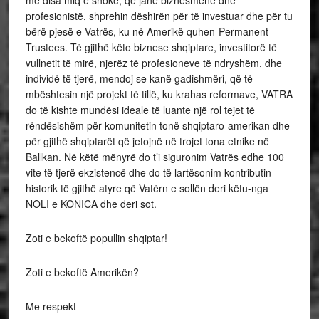
me disa miq e shokë, që janë biznesmenë dhe
profesionistë, shprehin dëshirën për të investuar dhe për tu
bërë pjesë e Vatrës, ku në Amerikë quhen-Permanent
Trustees. Të gjithë këto biznese shqiptare, investitorë të
vullnetit të mirë, njerëz të profesioneve të ndryshëm, dhe
individë të tjerë, mendoj se kanë gadishmëri, që të
mbështesin një projekt të tillë, ku krahas reformave, VATRA
do të kishte mundësi ideale të luante një rol tejet të
rëndësishëm për komunitetin tonë shqiptaro-amerikan dhe
për gjithë shqiptarët që jetojnë në trojet tona etnike në
Ballkan. Në këtë mënyrë do t’i siguronim Vatrës edhe 100
vite të tjerë ekzistencë dhe do të lartësonim kontributin
historik të gjithë atyre që Vatërn e sollën deri këtu-nga
NOLI e KONICA dhe deri sot.
Zoti e bekoftë popullin shqiptar!
Zoti e bekoftë Amerikën?
Me respekt