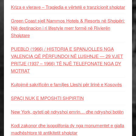
Kriza e vlerave – Tragjedia e vërtetë e tranzicionit shqiptar
Green Coast sjell Nammos Hotels & Resorts në Shqipëri:
Një destinacion i ri lifestyle merr formë në Rivierën
Shqiptare
PUEBLO (1966) / HISTORIA E SPANJOLLES NGA
VALENCIA QË PËRFUNDOI NË LUSHNJE — 29 VJET
PRITJE (1937 – 1966) TË NJË TELEFONATE NGA DY
MOTRAT
Kujtojmë sakrificën e familjes Lleshi për lirinë e Kosovës
SPAÇI NUK E MPOSHTI SHPIRTIN
New York, qyteti që ndryshoi emrin… dhe ndryshoi botën
Kodi zakonor dhe isopolifonia dy nga monumentet e gjalla
madhështore të antikitetit shqiptar