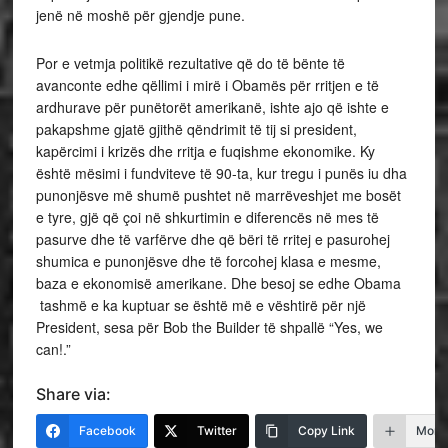
jenë në moshë për gjendje pune.
Por e vetmja politikë rezultative që do të bënte të
avanconte edhe qëllimi i mirë i Obamës për rritjen e të
ardhurave për punëtorët amerikanë, ishte ajo që ishte e
pakapshme gjatë gjithë qëndrimit të tij si president,
kapërcimi i krizës dhe rritja e fuqishme ekonomike. Ky
është mësimi i fundviteve të 90-ta, kur tregu i punës iu dha
punonjësve më shumë pushtet në marrëveshjet me bosët
e tyre, gjë që çoi në shkurtimin e diferencës në mes të
pasurve dhe të varfërve dhe që bëri të rritej e pasurohej
shumica e punonjësve dhe të forcohej klasa e mesme,
baza e ekonomisë amerikane. Dhe besoj se edhe Obama
tashmë e ka kuptuar se është më e vështirë për një
President, sesa për Bob the Builder të shpallë “Yes, we
can!.”
Share via:
Facebook
Twitter
Copy Link
More