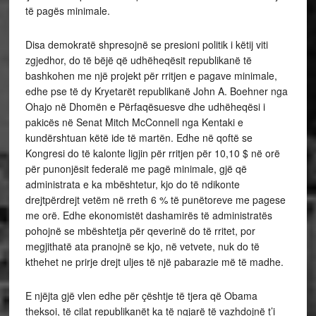
të pagës minimale.
Disa demokratë shpresojnë se presioni politik i këtij viti
zgjedhor, do të bëjë që udhëheqësit republikanë të
bashkohen me një projekt për rritjen e pagave minimale,
edhe pse të dy Kryetarët republikanë John A. Boehner nga
Ohajo në Dhomën e Përfaqësuesve dhe udhëheqësi i
pakicës në Senat Mitch McConnell nga Kentaki e
kundërshtuan këtë ide të martën. Edhe në qoftë se
Kongresi do të kalonte ligjin për rritjen për 10,10 $ në orë
për punonjësit federalë me pagë minimale, gjë që
administrata e ka mbështetur, kjo do të ndikonte
drejtpërdrejt vetëm në rreth 6 % të punëtoreve me pagese
me orë. Edhe ekonomistët dashamirës të administratës
pohojnë se mbështetja për qeverinë do të rritet, por
megjithatë ata pranojnë se kjo, në vetvete, nuk do të
kthehet ne prirje drejt uljes të një pabarazie më të madhe.
E njëjta gjë vlen edhe për çështje të tjera që Obama
theksoi, të cilat republikanët ka të ngjarë të vazhdojnë t’i