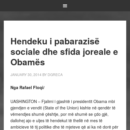
Hendeku i pabarazisë
sociale dhe sfida joreale e
Obamës
JANUARY 30, 2014
BY
DGRECA
Nga Rafael Floqi/
UASHINGTON – Fjalimi i gjashtë i presidentit Obama mbi
gjendjen e vendit (State of the Union) kishte në qendër të
vëmendjes shumë çështje, por më shumë se çdo gjë,
dallohej ajo e uljes të hendekut të thellë në mes të
ambicieve të tij politike dhe të mjeteve që ai ka në dorë për