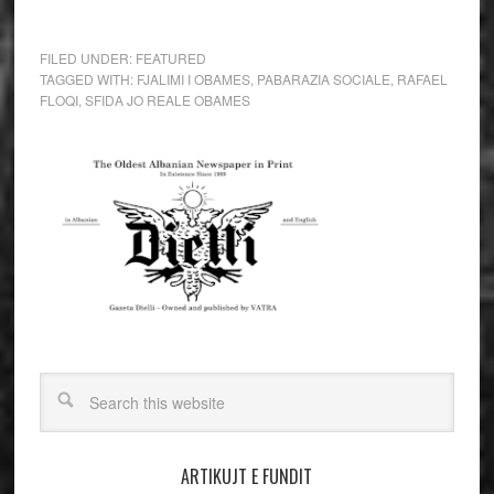
FILED UNDER:
FEATURED
TAGGED WITH:
FJALIMI I OBAMES
,
PABARAZIA SOCIALE
,
RAFAEL
FLOQI
,
SFIDA JO REALE OBAMES
ARTIKUJT E FUNDIT