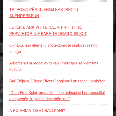
TRI POEZI PËR GJERGJ KASTRIOTIN-
SKËNDERBEUN
LETËR E ARKIVIT TE NAUM PRIFTIT NË
PERVJETORIN E PARE TE DRAGO SILIQIT
Oxhaku, nga elementi arkitektonik te simboli i trungut
familjar
Arbëreshët si model evropian i mbrojtjes së identitetit
kulturor
Sali Shijaku, “Diego Rivera” shqiptar i artit tonë kombëtar
“Dom Fred Kalaj, mes altarit dhe atdheut si hermeneutikë
e shpresës, kujtesës dhe shërbimit”
A PO ARMATOSET BALLKANI?