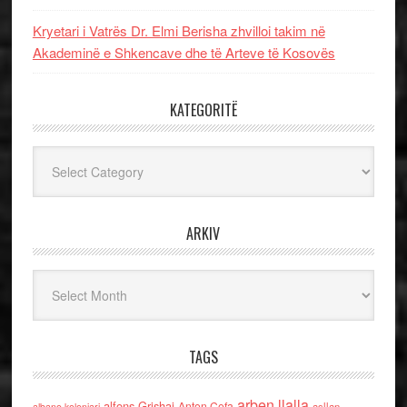
Kryetari i Vatrës Dr. Elmi Berisha zhvilloi takim në
Akademinë e Shkencave dhe të Arteve të Kosovës
KATEGORITË
Kategoritë
ARKIV
Arkiv
TAGS
arben llalla
alfons Grishaj
Anton Cefa
asllan
albano kolonjari