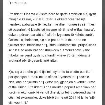
t’i arritur ato.
Presidenti Obama e kishte bërë të qartë ambicien e tij qysh
muajin e kaluar, kur ai iu referua ekzistencës “së një
hendeku pabarazie të rrezikshme dhe mungesës së rritjes
së pasurimit të klasës së mesme në Shtetet e Bashkuara”,
duke e përcaktuar atë si ” sfidën kryesore të kohës sonë”.
Qëllimi i tij thelbësor, siç ai e pat bërë të ditur dhe në
fjalimet dhe intervistat e tij, ishte kundërshtimi i prirjes sipas
së cilës, të ardhurat për shumicën e amerikanëve kanë
mbetur ne vend qysh nga fundi i viteve 70-të, ndërsa të
ardhurat për të pasurit janë rritur.
Kjo, siç u pa dhe gjatë fjalimit, synonte ta bindte publikun
për çështjen e realizimit të sfidës kryesore të tij sociale.
Ndaj dhe në fjalimin e tij vjetor mbi gjendjen e vendit, State
of the Union, Presidenti i dha meritën popullit amerikan për
forcimin ekonomik të vendit dhe siç pritej, u përqendrua në
çështjet ekonomike, duke bërë thirrje që 2014 të ishte “një
vit i veprimit.”