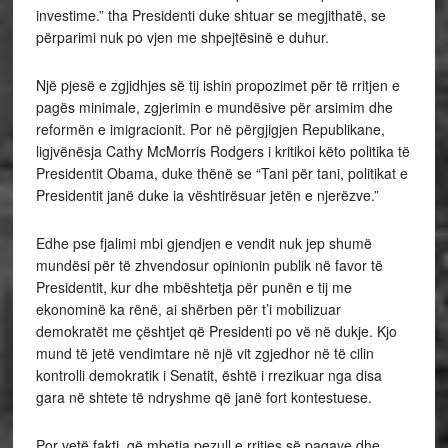
investime.” tha Presidenti duke shtuar se megjithatë, se
përparimi nuk po vjen me shpejtësinë e duhur.
Një pjesë e zgjidhjes së tij ishin propozimet për të rritjen e
pagës minimale, zgjerimin e mundësive për arsimim dhe
reformën e imigracionit. Por në përgjigjen Republikane,
ligjvënësja Cathy McMorris Rodgers i kritikoi këto politika të
Presidentit Obama, duke thënë se “Tani për tani, politikat e
Presidentit janë duke ia vështirësuar jetën e njerëzve.”
Edhe pse fjalimi mbi gjendjen e vendit nuk jep shumë
mundësi për të zhvendosur opinionin publik në favor të
Presidentit, kur dhe mbështetja për punën e tij me
ekonominë ka rënë, ai shërben për t’i mobilizuar
demokratët me çështjet që Presidenti po vë në dukje. Kjo
mund të jetë vendimtare në një vit zgjedhor në të cilin
kontrolli demokratik i Senatit, është i rrezikuar nga disa
gara në shtete të ndryshme që janë fort kontestuese.
Por vetë fakti, që mbetja pezull e rritjes së pagave dhe