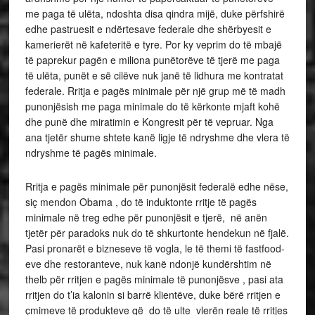
me paga të ulëta, ndoshta disa qindra mijë, duke përfshirë
edhe pastruesit e ndërtesave federale dhe shërbyesit e
kamerierët në kafeteritë e tyre. Por ky veprim do të mbajë
të paprekur pagën e miliona punëtorëve të tjerë me paga
të ulëta, punët e së cilëve nuk janë të lidhura me kontratat
federale. Rritja e pagës minimale për një grup më të madh
punonjësish me paga minimale do të kërkonte mjaft kohë
dhe punë dhe miratimin e Kongresit për të vepruar. Nga
ana tjetër shume shtete kanë ligje të ndryshme dhe vlera të
ndryshme të pagës minimale.
Rritja e pagës minimale për punonjësit federalë edhe nëse,
siç mendon Obama , do të induktonte rritje të pagës
minimale në treg edhe për punonjësit e tjerë, në anën
tjetër për paradoks nuk do të shkurtonte hendekun në fjalë.
Pasi pronarët e bizneseve të vogla, le të themi të fastfood-
eve dhe restoranteve, nuk kanë ndonjë kundërshtim në
thelb për rritjen e pagës minimale të punonjësve , pasi ata
rritjen do t’ia kalonin si barrë klientëve, duke bërë rritjen e
çmimeve të produkteve që do të ulte vlerën reale të rritjes