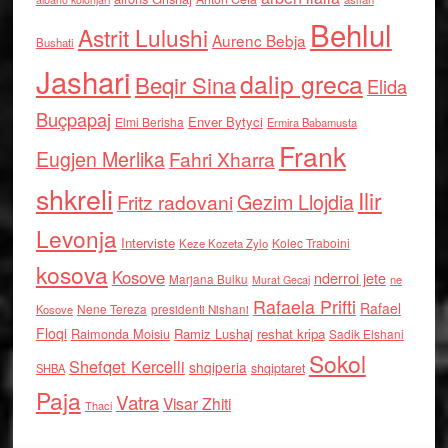
Behlul
Astrit Lulushi
Aurenc Bebja
Bushati
Jashari
dalip greca
Beqir Sina
Elida
Buçpapaj
Enver Bytyci
Elmi Berisha
Ermira Babamusta
Frank
Eugjen Merlika
Fahri Xharra
shkreli
Ilir
Gezim Llojdia
Fritz radovani
Levonja
Interviste
Kolec Traboini
Keze Kozeta Zylo
kosova
Kosove
nderroi jete
Marjana Bulku
ne
Murat Gecaj
Rafaela Prifti
Rafael
Nene Tereza
Kosove
presidenti Nishani
Floqi
Raimonda Moisiu
Ramiz Lushaj
reshat kripa
Sadik Elshani
Sokol
Shefqet Kercelli
shqiperia
shqiptaret
SHBA
Paja
Vatra
Visar Zhiti
Thaci