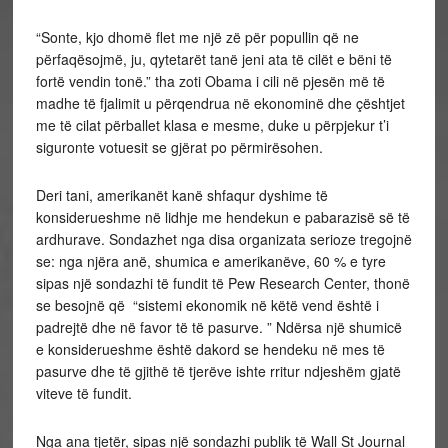
“Sonte, kjo dhomë flet me një zë për popullin që ne
përfaqësojmë, ju, qytetarët tanë jeni ata të cilët e bëni të
fortë vendin tonë.” tha zoti Obama i cili në pjesën më të
madhe të fjalimit u përqendrua në ekonominë dhe çështjet
me të cilat përballet klasa e mesme, duke u përpjekur t’i
siguronte votuesit se gjërat po përmirësohen.
Deri tani, amerikanët kanë shfaqur dyshime të
konsiderueshme në lidhje me hendekun e pabarazisë së të
ardhurave. Sondazhet nga disa organizata serioze tregojnë
se: nga njëra anë, shumica e amerikanëve, 60 % e tyre
sipas një sondazhi të fundit të Pew Research Center, thonë
se besojnë që “sistemi ekonomik në këtë vend është i
padrejtë dhe në favor të të pasurve. ” Ndërsa një shumicë
e konsiderueshme është dakord se hendeku në mes të
pasurve dhe të gjithë të tjerëve ishte rritur ndjeshëm gjatë
viteve të fundit.
Nga ana tjetër, sipas një sondazhi publik të Wall St Journal