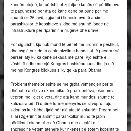
kundërshtojnë, ku përfshihet zgjatja e kohës së përfitimeve
të papunësisë për ata që kanë qenë pa punë për më
shumë se 26 javë, zgjerimi i financimeve të arsimit
parashkollor të kopshteve si dhe më shumë fonde në
infrastrukturë për riparimin e rrugëve dhe urave.
Por sigurisht, kjo nuk mund të bëhet me urdhrin e peshkut,
dhe asgjë nuk do ta çonte nivelin e hendekut të pabarazisë
përsëri aty ku ka qenë dekada më parë. Kjo është e
vështirë edhe me një Kongres bashkëpunues dhe jo më
me një Kongres bllokues si ky që ka para Obama.
Problemi themelor është se me gjitha vëmendjen për të
dhënat e arritjeve ekonomike të presidentëve, ekonomia
vepron me ligjet e veta, dhe ata kanë mundësi shumë të
kufizuara për t’i dhënë formë mënyrës se si vepron ajo,
sidomos kur bëhet fjalë për një afat të shkurtër. Programet
si ai i zgjerimit të arsimit parashkollor mund të japin
përfitimet ekonomike që Obama dhe aleatët e tij
shpresojnë vetëm atëherë kur nxënësit e sotëm kopshtit të