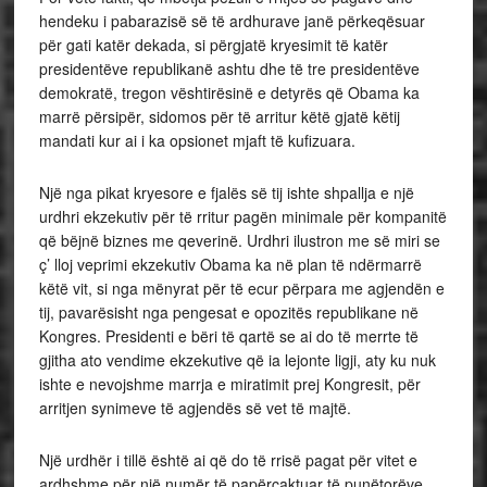
hendeku i pabarazisë së të ardhurave janë përkeqësuar
për gati katër dekada, si përgjatë kryesimit të katër
presidentëve republikanë ashtu dhe të tre presidentëve
demokratë, tregon vështirësinë e detyrës që Obama ka
marrë përsipër, sidomos për të arritur këtë gjatë këtij
mandati kur ai i ka opsionet mjaft të kufizuara.
Një nga pikat kryesore e fjalës së tij ishte shpallja e një
urdhri ekzekutiv për të rritur pagën minimale për kompanitë
që bëjnë biznes me qeverinë. Urdhri ilustron me së miri se
ç’ lloj veprimi ekzekutiv Obama ka në plan të ndërmarrë
këtë vit, si nga mënyrat për të ecur përpara me agjendën e
tij, pavarësisht nga pengesat e opozitës republikane në
Kongres. Presidenti e bëri të qartë se ai do të merrte të
gjitha ato vendime ekzekutive që ia lejonte ligji, aty ku nuk
ishte e nevojshme marrja e miratimit prej Kongresit, për
arritjen synimeve të agjendës së vet të majtë.
Një urdhër i tillë është ai që do të rrisë pagat për vitet e
ardhshme për një numër të papërcaktuar të punëtorëve