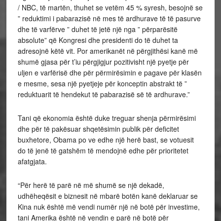
/ NBC, të martën, thuhet se vetëm 45 % syresh, besojnë se
” reduktimi i pabarazisë në mes të ardhurave të të pasurve
dhe të varfërve ” duhet të jetë një nga ” përparësitë
absolute” që Kongresi dhe presidenti do të duhet ta
adresojnë këtë vit. Por amerikanët në përgjithësi kanë më
shumë gjasa për t’iu përgjigjur pozitivisht një pyetje për
uljen e varfërisë dhe për përmirësimin e pagave për klasën
e mesme, sesa një pyetjeje për konceptin abstrakt të ”
reduktuarit të hendekut të pabarazisë së të ardhurave.”
Tani që ekonomia është duke treguar shenja përmirësimi
dhe për të pakësuar shqetësimin publik për deficitet
buxhetore, Obama po ve edhe një herë bast, se votuesit
do të jenë të gatshëm të mendojnë edhe për prioritetet
afatgjata.
“Për herë të parë në më shumë se një dekadë,
udhëheqësit e biznesit në mbarë botën kanë deklaruar se
Kina nuk është më vendi numër një në botë për investime,
tani Amerika është në vendin e parë në botë për