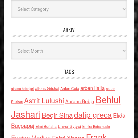
Kategoritë
ARKIV
Arkiv
TAGS
arben llalla
alfons Grishaj
Anton Cefa
asllan
albano kolonjari
Behlul
Astrit Lulushi
Aurenc Bebja
Bushati
Jashari
dalip greca
Beqir Sina
Elida
Buçpapaj
Enver Bytyci
Elmi Berisha
Ermira Babamusta
Frank
Eugjen Merlika
Fahri Xharra