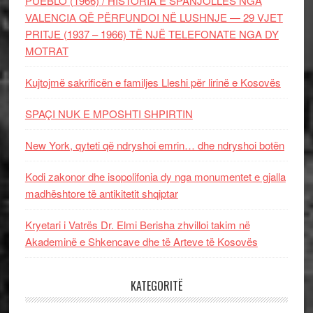
PUEBLO (1966) / HISTORIA E SPANJOLLES NGA
VALENCIA QË PËRFUNDOI NË LUSHNJE — 29 VJET
PRITJE (1937 – 1966) TË NJË TELEFONATE NGA DY
MOTRAT
Kujtojmë sakrificën e familjes Lleshi për lirinë e Kosovës
SPAÇI NUK E MPOSHTI SHPIRTIN
New York, qyteti që ndryshoi emrin… dhe ndryshoi botën
Kodi zakonor dhe isopolifonia dy nga monumentet e gjalla
madhështore të antikitetit shqiptar
Kryetari i Vatrës Dr. Elmi Berisha zhvilloi takim në
Akademinë e Shkencave dhe të Arteve të Kosovës
KATEGORITË