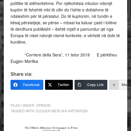
politike të atëherëshme. Por njëkohësia mbulon ndonjë
kuptim të fshehtë mbi të cilin do t’ishte e dobishme të
ndaleshim për të përsiatur. Do të kuptonim, në fundin e
kësaj përsiatjeje, se përse – mbasi ka kaluar çasti i lotëve
të derdhura publikisht – është mjaft e pamundur që nga
Evropa të niset ndonjë nismë konkrete, e vërtetë në dobi të
kurdëve.
“Corriere della Sera”, 11 tetor 2019 E përktheu
Eugjen Merlika
Share via:
Facebook
Twitter
Copy Link
More
FILED UNDER:
OPINION
TAGGED WITH:
EUGJEN MERLIKA-HIPOKRIZIA