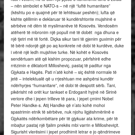
– nën simbolet e NATO-s – në një “luftë humanitare”
(kështu po e quajmë për të lehtësuar peshën); lufta që
kishte qëllimin e deklaruar të kundërshtonte mujshinë e
sërbëve në dëm të myslimanëve të Kosovës. Vendosëm
atëherë të mbronim një popull më të dobët nga dhuna e
një tjetri më të fortë. Diçka sikur tani të gjenim guximin për
të bërë ndonjë gjë po aq konkrete në dobi të kurdëve, duke
i vënë një ledh mujshive turke. Në kohët e Kosovës
sendërtuam atë që kishim propozuar, përfshirë edhe
rrëzimin e diktatorit Millosheviç, pastaj të paditur nga
Gjykata e Hagës. Pati n’atë kohë – siç është normale të
jetë – intelektualë që u rrjeshtuan me ashpërsi kundër
ndërhyrjes “humanitare”, në dobi të despotit sërb. Tani,
pikërisht në orët kur tankset e Erdoganit hyjnë në Sirinë
veriore dhe i jepen trilleve të para, i jepet çmimi Nobel
Peter Handke-s. Atij Handke që n’ato kohë mohoi
spastrimin etnik të sërbëve, nuk njohu ligjëshmëriinë e
Gjykatës ndërkombëtare për të gjykuar ata krime, për të
mbajtur pastaj një fjalim prekës mbi varrin e Millosheviçit.
Sigurisht vlerësimi i jepet prodhimit letrar e jo qëndrimeve