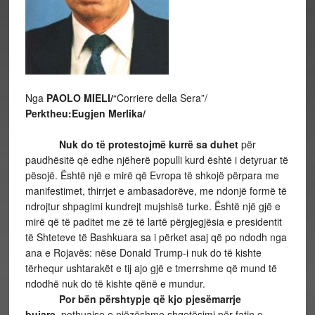
Nga
PAOLO MIELI/
“Corriere della Sera”/
Perktheu:Eugjen Merlika/
Nuk do të protestojmë kurrë sa duhet
për
paudhësitë që edhe njëherë populli kurd është i detyruar të
pësojë. Është një e mirë që Evropa të shkojë përpara me
manifestimet, thirrjet e ambasadorëve, me ndonjë formë të
ndrojtur shpagimi kundrejt mujshisë turke. Është një gjë e
mirë që të paditet me zë të lartë përgjegjësia e presidentit
të Shteteve të Bashkuara sa i përket asaj që po ndodh nga
ana e Rojavës: nëse Donald Trump-i nuk do të kishte
tërhequr ushtarakët e tij ajo gjë e tmerrshme që mund të
ndodhë nuk do të kishte qënë e mundur.
Por bën përshtypje që kjo pjesëmarrje
bujare,
pothuajse e njëzëshme shqetësimi për fatin e