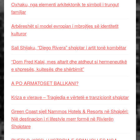
Oxhaku, nga elementi arkitektonik te simboli i trungut
familjar
Arbëreshët si model evropian i mbrojtjes së identitetit
kulturor
Sali Shijaku, “Diego Rivera” shqiptar i artit tonë kombëtar
“Dom Fred Kalaj, mes altarit dhe atdheut si hermeneutikë
e shpresës, kujtesës dhe shërbimit”
A PO ARMATOSET BALLKANI?
Kriza e vlerave – Tragjedia e vërtetë e tranzicionit shqiptar
Green Coast sjell Nammos Hotels & Resorts në Shqipëri:
Një destinacion i ri lifestyle merr formë në Rivierën
Shqiptare