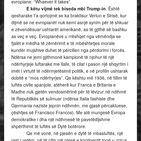
evropiane: “Whaever it takes”.
E këtu vijmë tek biseda mbi Trump-in
. Është
qesharake t’a qortojmë se ka braktisur Veriun e Sirisë, kur
dijmë se ne evropianët nuk kemi asnjë synim për të shkuar
e zëvendësuar ushtarët amerikanë, as të gjithë së bashku
as veç e veç. Evropianëve u rrëshqet nga vëmëndja se
fjalët e mëdha të zëmërimit e të mbështetjes morale
kundër mujshive duhet të përcillen nga përdorimi i forcës.
Ndërsa ne jemi gjithmonë kampionë të njohur të një
ndërhyrjeje luftarake me llafe, të cilat i pason një shqyrtim i
imët i virtutit të ndërmjetësimit politik, e në profilin ushtarak
dobitë e “mos ndërhyrjes”. Qe kështu më 1936, në fillim të
luftës civile spanjole, atëherë kur Franca e Britania e
Madhe nuk gjetën vendosmërinë për të lëvizur në ndihmë
të Republikës së sulmuar (ndërsa Italia fashiste dhe
Gjermania naziste jepnin ndihmën, me gjasë përcaktuese,
çështjes së Francisco Francos). Me atë mungesë Evropa
demokratike i dha një ndihmesë të pavetëdijshme
shpërthimit të luftës së Dytë botërore.
Qe më vonë, në pjesën e dytë të mbasluftës, një
rast i vetëm, në të cilin një pjesë e kontinentit tonë u zotua