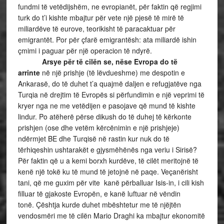
fundmi të vetëdijshëm, ne evropianët, për faktin që regjimi
turk do t’i kishte mbajtur për vete një pjesë të mirë të
miliardëve të eurove, teorikisht të paracaktuar për
emigrantët. Por për çfarë emigrantësh: ata miliardë ishin
çmimi i paguar për një operacion të ndyrë.
Arsye për të cilën se, nëse Evropa do të
arrinte
në një prishje (të lëvdueshme) me despotin e
Ankarasë, do të duhet t’a quajmë daljen e refugjatëve nga
Turqia në drejtim të Evropës si përfundimin e një veprimi të
kryer nga ne me vetëdijen e pasojave që mund të kishte
lindur. Po atëherë përse dikush do të duhej të kërkonte
prishjen (ose dhe vetëm kërcënimin e një prishjeje)
ndërmjet BE dhe Turqisë në rastin kur nuk do të
tërhiqeshin ushtarakët e gjysmëhënës nga veriu i Sirisë?
Për faktin që u a kemi borxh kurdëve, të cilët meritojnë të
kenë një tokë ku të mund të jetojnë në paqe. Veçanërisht
tani, që me guxim për vite kanë përballuar Isis-in, i cili kish
filluar të gjakoste Evropën, e kanë luftuar në vëndin
tonë. Çështja kurde duhet mbështetur me të njëjtën
vendosmëri me të cilën Mario Draghi ka mbajtur ekonomitë