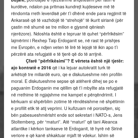
kurdëve, ndalon pa pritmas kundrejt kujdeseve më të
rëndomta rreth leverdisë për t’i dhënë ende para regjimit të
Ankarasë që të vazhdojë të “strehojë” të ikurit sirianë (për
çastin më shumë se tre milion e gjysmë qëniesh
njerëzore). Ndoshta është e tepruar të quhet “përfrikësim”
lajmërimi i Rexhep Taip Erdoganit se, në rast të prishjes
me Evropën, e ndjen veten të lirë të lejojë të ikin apo t’i
përzërë ata refugjatë e të tjerë që do të arrijnë.
Çfarë “përfrikësimi”? E vërteta është një tjetër:
ajo kontratë e 2016
që i ka lejuar autokratit turk të
arkëtojë tre miliardë euro, qe e diskutueshme nën profilin
moral. E diskutueshme sepse që atëherë dihej se po e
paguanim Erdoganin me qëllim që t’i mbyllte ata refugjatë
në rrethime të ngjajshme me kampet e përqëndrimit. I
kërkuam si shpërblim zotime të rëndësishme në shpëtimin
e profilit etik të atij veprimi. U kufizuam në porositjen, siç
bën pabesueshmërisht ende sot sekretari i NATO-s, Jens
Stoltemberg, për “maturi”. Atë “maturi” që tani Aleanca
atlantike i kërkon tankseve të Erdoganit, të hyrë në Sirinë
veriore e që kanë shkaktuar mjaft të vdekur. Ishim së