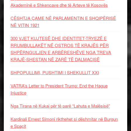
Akademinë e Shkencave dhe të Arteve të Kosovës
ÇËSHTJA ÇAME NË PARLAMENTIN E SHQIPËRISË
NË VITIN 1921
300 VJET KUJTESË DHE IDENTITET-TRYEZË E
RRUMBULLAKËT NË OSTROS TË KRAJËS PËR
SHPËRNGULJEN E ARBËRESHËVE NGA TREVA
KRAJË-SHESTAN NË ZARË TË DALMACISË
SHPOPULLIMI, PUSHTIMI I SHEKULLIT XXI
VATRA’s Letter to President Trump: End the Hague
Injustice
Nga Tirana në Kukaj për të parë “Lahuta e Malësisë”
Kardinali Ernest Simoni rikthehet si dëshmitar në Burgun
e Spaçit