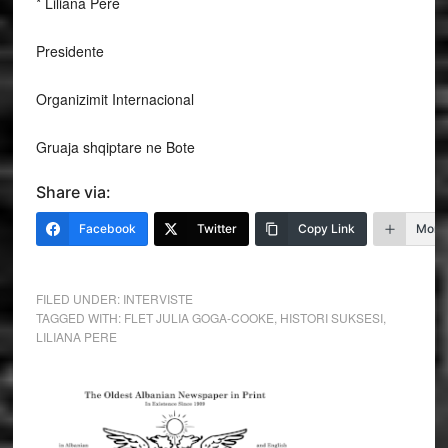
* Liliana Pere
Presidente
Organizimit Internacional
Gruaja shqiptare ne Bote
Share via:
Facebook
Twitter
Copy Link
More
FILED UNDER:
INTERVISTE
TAGGED WITH:
FLET JULIA GOGA-COOKE
,
HISTORI SUKSESI
,
LILIANA PERE