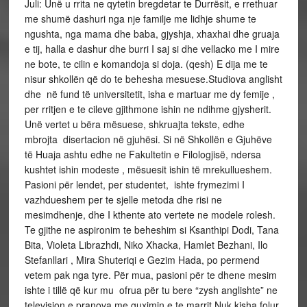
Juli: Unë u rrita ne qytetin bregdetar te Durrësit, e rrethuar
me shumë dashuri nga nje familje me lidhje shume te
ngushta, nga mama dhe baba, gjyshja, xhaxhai dhe gruaja
e tij, halla e dashur dhe burri I saj si dhe vellacko me I mire
ne bote, te cilin e komandoja si doja. (qesh) E dija me te
nisur shkollën që do te behesha mesuese.Studiova anglisht
dhe në fund të universitetit, isha e martuar me dy femije ,
per rritjen e te cileve gjithmone ishin ne ndihme gjysherit.
Unë vertet u bëra mësuese, shkruajta tekste, edhe
mbrojta disertacion në gjuhësi. Si në Shkollën e Gjuhëve
të Huaja ashtu edhe ne Fakultetin e Filologjisë, ndersa
kushtet ishin modeste , mësuesit ishin të mrekullueshem.
Pasioni për lendet, per studentet, ishte frymezimi I
vazhdueshem per te sjelle metoda dhe risi ne
mesimdhenje, dhe I kthente ato vertete ne modele rolesh.
Te gjithe ne aspironim te beheshim si Ksanthipi Dodi, Tana
Bita, Violeta Librazhdi, Niko Xhacka, Hamlet Bezhani, Ilo
Stefanllari , Mira Shuteriqi e Gezim Hada, po permend
vetem pak nga tyre. Për mua, pasioni për te dhene mesim
ishte i tillë që kur mu ofrua për tu bere “zysh anglishte” ne
television,e pranova me guximin e te marrit.Nuk kisha folur