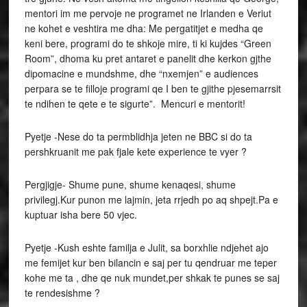
mentori im me pervoje ne programet ne Irlanden e Veriut
ne kohet e veshtira me dha: Me pergatitjet e medha qe
keni bere, programi do te shkoje mire, ti ki kujdes “Green
Room”, dhoma ku pret antaret e panelit dhe kerkon gjthe
dipomacine e mundshme, dhe “nxemjen” e audiences
perpara se te filloje programi qe I ben te gjithe pjesemarrsit
te ndihen te qete e te sigurte”. Mencuri e mentorit!
Pyetje -Nese do ta permblidhja jeten ne BBC si do ta
pershkruanit me pak fjale kete experience te vyer ?
Pergjigje- Shume pune, shume kenaqesi, shume
privilegj.Kur punon me lajmin, jeta rrjedh po aq shpejt.Pa e
kuptuar isha bere 50 vjec.
Pyetje -Kush eshte familja e Julit, sa borxhlie ndjehet ajo
me femijet kur ben bilancin e saj per tu qendruar me teper
kohe me ta , dhe qe nuk mundet,per shkak te punes se saj
te rendesishme ?