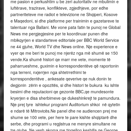
me pasion e perkushtim u be zeri autoritativ ne mbulimin e
luftërave, trazirave, konflikteve, zgjedhjeve, por edhe
partneriteteve me radiot e televizione ne Shqiperi, Kosove
e Maqedoni, si dhe platforme per trainimin e gazetareve te
talentuar nga Ballani. Me vone pata fatin te punoj ne Global
News me pergjegjesine per te koordinuar punen dhe
mbikqyrjen e standarteve editoriale per BBC World Service
ne 44 gjuhe, World TV dhe News online. Nje experience e
vyer qe me beri te punoj me njerëz nga më shumë se 150
vende.Ka shumë histori qe marr me vete, momente të
paharrueshme, guximin e korrespondentëve që raportonin
nga terreni, nxjerrjen nga shtetrrethimi te
korrespondentëve , ankesate qeverive qe nuk donin te
degjonin zërin e opozitës, si dhe histori te bukura ku ishte
besimi dhe reputacioni qe gezonte BBC,qe mundesonte
kryerjen e disa sherbimeve qe dukeshinkrejt te pamundura.
Nje prej tyre ishtekur programi Auditorium shkoi në qytetin
e ndarë të Mitrovicës.Ne panel dhe ne audiencen prej me
shume se 100 vete, per here te pare kishte shqiptarë dhe
serbe, dhe programi u regjistrua ne menyre simultane ne
tre gjuhe. Ne vesh akoma me tingellon keshilla qe George,