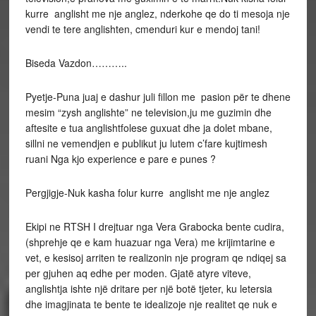
kurre anglisht me nje anglez, nderkohe qe do ti mesoja nje
vendi te tere anglishten, cmenduri kur e mendoj tani!
Biseda Vazdon………..
Pyetje-Puna juaj e dashur juli fillon me pasion për te dhene
mesim “zysh anglishte” ne television,ju me guzimin dhe
aftesite e tua anglishtfolese guxuat dhe ja dolet mbane,
sillni ne vemendjen e publikut ju lutem c’fare kujtimesh
ruani Nga kjo experience e pare e punes ?
Pergjigje-Nuk kasha folur kurre anglisht me nje anglez
Ekipi ne RTSH I drejtuar nga Vera Grabocka bente cudira,
(shprehje qe e kam huazuar nga Vera) me krijimtarine e
vet, e kesisoj arriten te realizonin nje program qe ndiqej sa
per gjuhen aq edhe per moden. Gjatë atyre viteve,
anglishtja ishte një dritare per një botë tjeter, ku letersia
dhe imagjinata te bente te idealizoje nje realitet qe nuk e