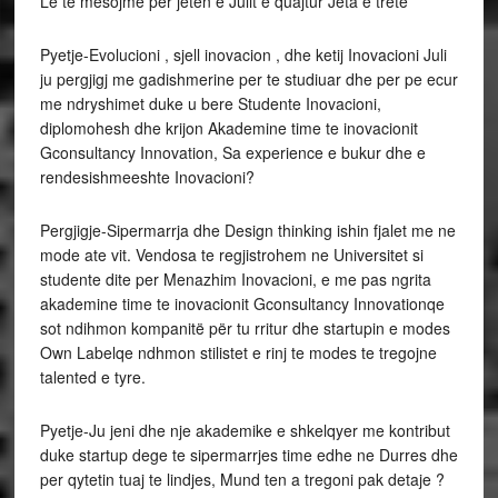
Le te mesojme per jeten e Julit e quajtur Jeta e trete
Pyetje-Evolucioni , sjell inovacion , dhe ketij Inovacioni Juli
ju pergjigj me gadishmerine per te studiuar dhe per pe ecur
me ndryshimet duke u bere Studente Inovacioni,
diplomohesh dhe krijon Akademine time te inovacionit
Gconsultancy Innovation, Sa experience e bukur dhe e
rendesishmeeshte Inovacioni?
Pergjigje-Sipermarrja dhe Design thinking ishin fjalet me ne
mode ate vit. Vendosa te regjistrohem ne Universitet si
studente dite per Menazhim Inovacioni, e me pas ngrita
akademine time te inovacionit Gconsultancy Innovationqe
sot ndihmon kompanitë për tu rritur dhe startupin e modes
Own Labelqe ndhmon stilistet e rinj te modes te tregojne
talented e tyre.
Pyetje-Ju jeni dhe nje akademike e shkelqyer me kontribut
duke startup dege te sipermarrjes time edhe ne Durres dhe
per qytetin tuaj te lindjes, Mund ten a tregoni pak detaje ?