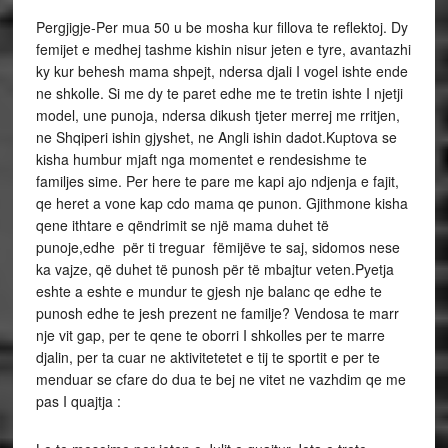
Pergjigje-Per mua 50 u be mosha kur fillova te reflektoj. Dy
femijet e medhej tashme kishin nisur jeten e tyre, avantazhi
ky kur behesh mama shpejt, ndersa djali I vogel ishte ende
ne shkolle. Si me dy te paret edhe me te tretin ishte I njetji
model, une punoja, ndersa dikush tjeter merrej me rritjen,
ne Shqiperi ishin gjyshet, ne Angli ishin dadot.Kuptova se
kisha humbur mjaft nga momentet e rendesishme te
familjes sime. Per here te pare me kapi ajo ndjenja e fajit,
qe heret a vone kap cdo mama qe punon. Gjithmone kisha
qene ithtare e qëndrimit se një mama duhet të
punoje,edhe për ti treguar fëmijëve te saj, sidomos nese
ka vajze, që duhet të punosh për të mbajtur veten.Pyetja
eshte a eshte e mundur te gjesh nje balanc qe edhe te
punosh edhe te jesh prezent ne familje? Vendosa te marr
nje vit gap, per te qene te oborri I shkolles per te marre
djalin, per ta cuar ne aktivitetetet e tij te sportit e per te
menduar se cfare do dua te bej ne vitet ne vazhdim qe me
pas I quajtja :