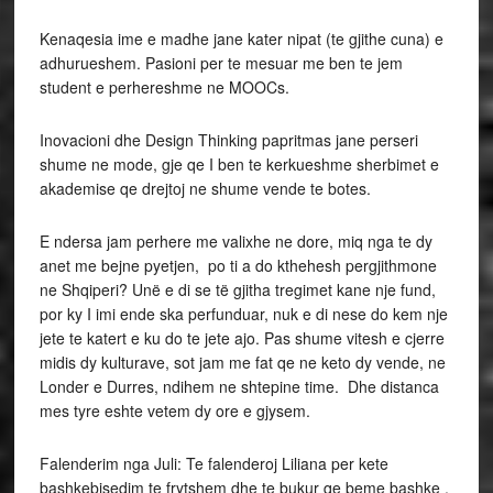
Kenaqesia ime e madhe jane kater nipat (te gjithe cuna) e
adhurueshem. Pasioni per te mesuar me ben te jem
student e perhereshme ne MOOCs.
Inovacioni dhe Design Thinking papritmas jane perseri
shume ne mode, gje qe I ben te kerkueshme sherbimet e
akademise qe drejtoj ne shume vende te botes.
E ndersa jam perhere me valixhe ne dore, miq nga te dy
anet me bejne pyetjen, po ti a do kthehesh pergjithmone
ne Shqiperi? Unë e di se të gjitha tregimet kane nje fund,
por ky I imi ende ska perfunduar, nuk e di nese do kem nje
jete te katert e ku do te jete ajo. Pas shume vitesh e cjerre
midis dy kulturave, sot jam me fat qe ne keto dy vende, ne
Londer e Durres, ndihem ne shtepine time. Dhe distanca
mes tyre eshte vetem dy ore e gjysem.
Falenderim nga Juli: Te falenderoj Liliana per kete
bashkebisedim te frytshem dhe te bukur qe beme bashke ,