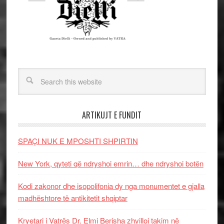
ARTIKUJT E FUNDIT
SPAÇI NUK E MPOSHTI SHPIRTIN
New York, qyteti që ndryshoi emrin… dhe ndryshoi botën
Kodi zakonor dhe isopolifonia dy nga monumentet e gjalla
madhështore të antikitetit shqiptar
Kryetari i Vatrës Dr. Elmi Berisha zhvilloi takim në