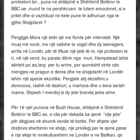
profesioni ter , puna ne shtëpinë e Shërbimit Botëror te
BBC-se ,mund te na pershkruani te lutem emocionet, si e
pritet dhe si vazhduat ne kete pune te adhuruar nga te
gjthe Shqiptaret ?
Pergjigje-Mora një letër që me ftonte për intervistë. Një
muaj më vonë, me një valixhe te vogel dhe dy teenagers,
arrita në Londër, për të filluar një jetë të re, nje profesion te
ri, në një vend, ku parate dilnin nga muri, Hampstead ishte
sërisht po aq larg per tu arrire, por qumështi vinte cdo
mengjes ne pragun e deres dhe ne shqiptarët në Londër
ishim një specie ekzotike. Pergjate atij ekzaltimi,u
divorcova, rashë në dashuri, u martova dhe u bera serish
mama. Shpesh I mendoj si dy jete brenda jetes sime.
Për 16 vjet punova në Bush House, shtëpinë e Shërbimit
Botëror te BBC-se, e cila për dekada ka qenë “vije jete”
për dëgjues në shumë vende të botës. Per dhjete vjet
drejtova sherbimin ne shqip, nje privilegj per te qene pjese
e nje ekipi te mrekullueshem ne Londer e ne Ballkan, qe