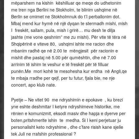
mëparshem na kishin këshilluar qe meqe do udhetonim
me tren nga Berlini ne Stokholm, te blinim ushqime në
Berlin se cmimet ne Stokholmnuk do t’I perballonim dot.
Mbaj mend kur hymë në një dyqan te stermadh mishi, mish
I freskët, sallam, pula, mish i grirë… mu desh te dilja
jashte (me vone qeshnim” me zu mishi). Për vite të tëra në
Shqipërinë e viteve 80, ushqimi ishte me racion dhe
mbanim radhë qe në 2.00 te mëngjesit për racionin e
mishit dhe pastaj në 5.00 për qumështin, dhe në 7.00
arrinim të ishim te veshur e të freskët për të filluar
punën.Me mori kohë te mesohesha kur erdha në Angli,qe
te mbaja rradhe per qejf, per tu futur, fjala bie, ne nje
concert, apo klub nate.
Pyetje – Ne vitet 90 me ndryshimin e epokave , ku brezi
yne eshte deshmitar I ketyre ndryshimeve historike, me
rënien e komunizmit, eksodi masiv dhe hapja e dyerve per
boten,pritshmerite ishin te medha. Si I keni perjetuar ju
personalisht keto ndryshime , dhe c’fare risish kane sjelle
tek Juli ne rrafshin professional ?