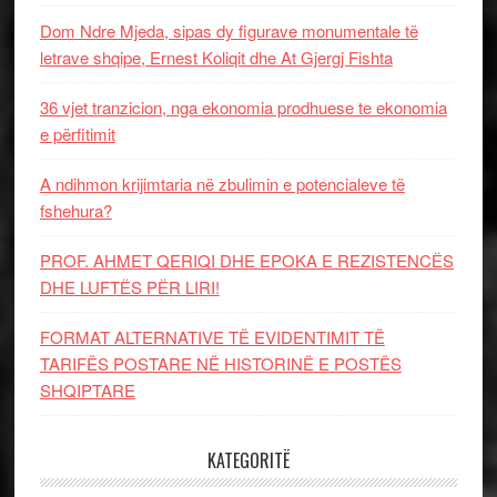
Dom Ndre Mjeda, sipas dy figurave monumentale të
letrave shqipe, Ernest Koliqit dhe At Gjergj Fishta
36 vjet tranzicion, nga ekonomia prodhuese te ekonomia
e përfitimit
A ndihmon krijimtaria në zbulimin e potencialeve të
fshehura?
PROF. AHMET QERIQI DHE EPOKA E REZISTENCЁS
DHE LUFTЁS PЁR LIRI!
FORMAT ALTERNATIVE TË EVIDENTIMIT TË
TARIFËS POSTARE NË HISTORINË E POSTËS
SHQIPTARE
KATEGORITË