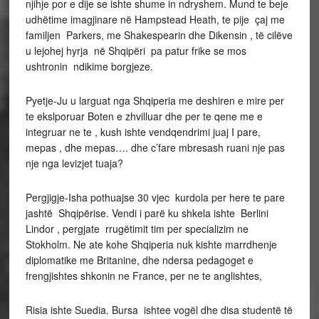
njihje por e dije se ishte shume in ndryshem. Mund te beje
udhëtime imagjinare në Hampstead Heath, te pije çaj me
familjen Parkers, me Shakespearin dhe Dikensin , të cilëve
u lejohej hyrja në Shqipëri pa patur frike se mos
ushtronin ndikime borgjeze.
Pyetje-Ju u larguat nga Shqiperia me deshiren e mire per
te ekslporuar Boten e zhvilluar dhe per te qene me e
integruar ne te , kush ishte vendqendrimi juaj I pare,
mepas , dhe mepas…. dhe c’fare mbresash ruani nje pas
nje nga levizjet tuaja?
Pergjigje-Isha pothuajse 30 vjec kurdola per here te pare
jashtë Shqipërise. Vendi i parë ku shkela ishte Berlini
Lindor , pergjate rrugëtimit tim per specializim ne
Stokholm. Ne ate kohe Shqiperia nuk kishte marrdhenje
diplomatike me Britanine, dhe ndersa pedagoget e
frengjishtes shkonin ne France, per ne te anglishtes,
Risia ishte Suedia. Bursa ishtee vogël dhe disa studentë të