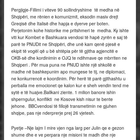
Pergjigje-Fillimi i viteve 90 sollindryshime të medha në
Shqipëri, me rënien e komunizmit, eksodin masiv drejt
Greqisë dhe Italisë dhe hapja e dyerve per boten.
Perjetonim kohe historike me pritshmeri te medha. Ky ishte
viti kur Kombet e Bashkuara vendosi të hapë zyrën e saj të
parë te PNUDit ne Shqipëri, dhe unë kam qenë pjesë e
ekipit të vogël që u bë shtëpia për të gjitha agjencitë e
OKB-së dhe kordinimin e OJQ te ndihmave qe mbrriten ne
Shqiperi . Për mua puna ne PNUD ishte një shkollë e
madhe në bashkepunim apo mungese te tij, ne diplomaci,
ne konkurrencë e koordinim. Për herë të parë gjithashtu u
perballa me emocionet qe kalon kur e sheh vendin tend me
sytë e të huajve.Ballkani ziente. 1 milion banore ishin
shperngulur, konflikti ne Kosove kish nisur te bente
jehone. BBCvendosi të fillojë transmetimin ne gjuhen
shqipe, pas nje nderprerje prej 26 vjetesh.
Pyetje –Nje lajm I mire vjen nga larg per Julin qe e gezon
shume dhe e ve perpara nje misioni te madh dhe nje