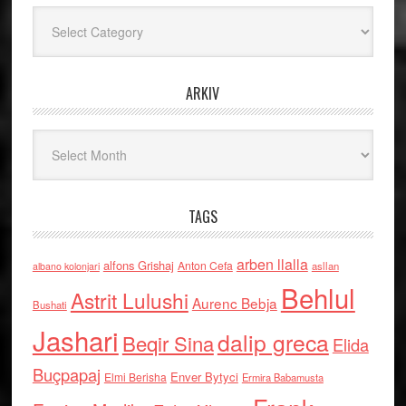
Kategoritë
ARKIV
Arkiv
TAGS
arben llalla
alfons Grishaj
Anton Cefa
asllan
albano kolonjari
Behlul
Astrit Lulushi
Aurenc Bebja
Bushati
Jashari
dalip greca
Beqir Sina
Elida
Buçpapaj
Enver Bytyci
Elmi Berisha
Ermira Babamusta