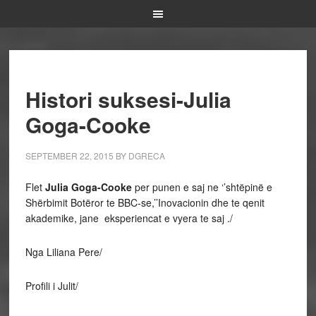
Histori suksesi-Julia
Goga-Cooke
SEPTEMBER 22, 2015
BY
DGRECA
Flet
Julia Goga-Cooke
per punen e saj ne ‘’shtëpinë e
Shërbimit Botëror te BBC-se,’’Inovacionin dhe te qenit
akademike, jane eksperiencat e vyera te saj ./
Nga Liliana Pere/
Profili i Julit/