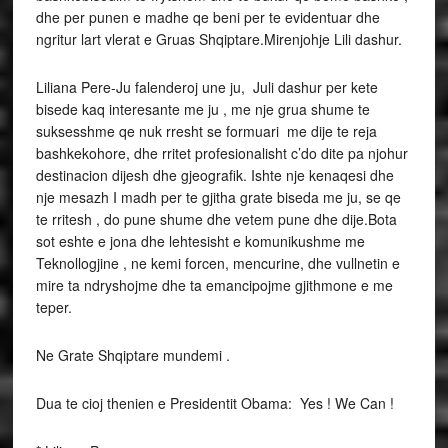
dhe per punen e madhe qe beni per te evidentuar dhe
ngritur lart vlerat e Gruas Shqiptare.Mirenjohje Lili dashur.
Liliana Pere-Ju falenderoj une ju, Juli dashur per kete
bisede kaq interesante me ju , me nje grua shume te
suksesshme qe nuk rresht se formuari me dije te reja
bashkekohore, dhe rritet profesionalisht c’do dite pa njohur
destinacion dijesh dhe gjeografik. Ishte nje kenaqesi dhe
nje mesazh I madh per te gjitha grate biseda me ju, se qe
te rritesh , do pune shume dhe vetem pune dhe dije.Bota
sot eshte e jona dhe lehtesisht e komunikushme me
Teknollogjine , ne kemi forcen, mencurine, dhe vullnetin e
mire ta ndryshojme dhe ta emancipojme gjithmone e me
teper.
Ne Grate Shqiptare mundemi .
Dua te cioj thenien e Presidentit Obama: Yes ! We Can !