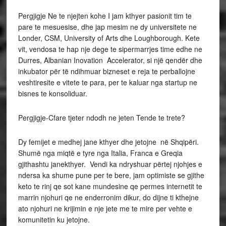
Pergjigje Ne te njejten kohe I jam kthyer pasionit tim te
pare te mesuesise, dhe jap mesim ne dy universitete ne
Londer, CSM, University of Arts dhe Loughborough. Kete
vit, vendosa te hap nje dege te sipermarrjes time edhe ne
Durres, Albanian Inovation Accelerator, si një qendër dhe
inkubator për të ndihmuar bizneset e reja te perballojne
veshtiresite e vitete te para, per te kaluar nga startup ne
bisnes te konsoliduar.
Pergjigje-Cfare tjeter ndodh ne jeten Tende te trete?
Dy femijet e medhej jane kthyer dhe jetojne në Shqipëri.
Shumë nga miqtë e tyre nga Italia, Franca e Greqia
gjithashtu janekthyer. Vendi ka ndryshuar përtej njohjes e
ndersa ka shume pune per te bere, jam optimiste se gjithe
keto te rinj qe sot kane mundesine qe permes internetit te
marrin njohuri qe ne enderronim dikur, do dijne ti kthejne
ato njohuri ne krijimin e nje jete me te mire per vehte e
komunitetin ku jetojne.