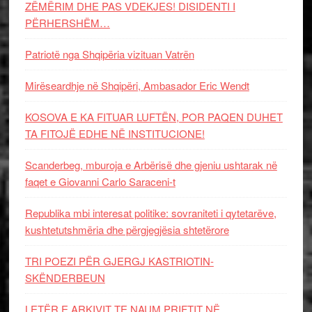
ZËMËRIM DHE PAS VDEKJES! DISIDENTI I
PËRHERSHËM…
Patriotë nga Shqipëria vizituan Vatrën
Mirëseardhje në Shqipëri, Ambasador Eric Wendt
KOSOVA E KA FITUAR LUFTËN, POR PAQEN DUHET
TA FITOJË EDHE NË INSTITUCIONE!
Scanderbeg, mburoja e Arbërisë dhe gjeniu ushtarak në
faqet e Giovanni Carlo Saraceni-t
Republika mbi interesat politike: sovraniteti i qytetarëve,
kushtetutshmëria dhe përgjegjësia shtetërore
TRI POEZI PËR GJERGJ KASTRIOTIN-
SKËNDERBEUN
LETËR E ARKIVIT TE NAUM PRIFTIT NË