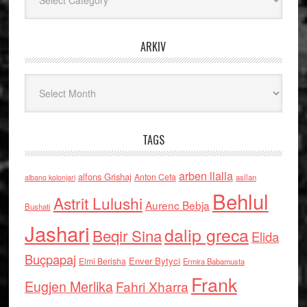
ARKIV
Arkiv
TAGS
arben llalla
alfons Grishaj
Anton Cefa
asllan
albano kolonjari
Behlul
Astrit Lulushi
Aurenc Bebja
Bushati
Jashari
dalip greca
Beqir Sina
Elida
Buçpapaj
Enver Bytyci
Elmi Berisha
Ermira Babamusta
Frank
Eugjen Merlika
Fahri Xharra