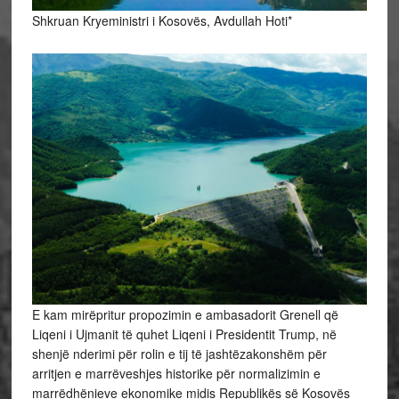
Shkruan Kryeministri i Kosovës, Avdullah Hoti*
E kam mirëpritur propozimin e ambasadorit Grenell që
Liqeni i Ujmanit të quhet Liqeni i Presidentit Trump, në
shenjë nderimi për rolin e tij të jashtëzakonshëm për
arritjen e marrëveshjes historike për normalizimin e
marrëdhënieve ekonomike midis Republikës së Kosovës