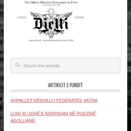
ARTIKUJT E FUNDIT
SHPALLET KËSHILLI I FEDERATËS VATRA
LUMI SI UDHË E NDRYSHIM NË POEZINË
AGOLLIANE