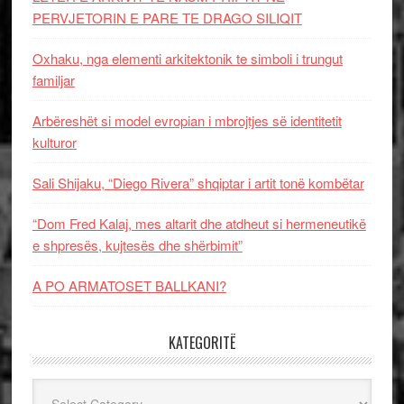
PERVJETORIN E PARE TE DRAGO SILIQIT
Oxhaku, nga elementi arkitektonik te simboli i trungut
familjar
Arbëreshët si model evropian i mbrojtjes së identitetit
kulturor
Sali Shijaku, “Diego Rivera” shqiptar i artit tonë kombëtar
“Dom Fred Kalaj, mes altarit dhe atdheut si hermeneutikë
e shpresës, kujtesës dhe shërbimit”
A PO ARMATOSET BALLKANI?
KATEGORITË
Kategoritë