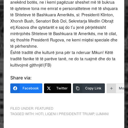
anekënd botës, ne i kemi pagëzuar sheshet më të bukrua
të qyteteve tona me emrat e personaliteteve më të shquara
të Shteteve të Bashkuara Amerikës, si: Presidenti Klinton,
Xhorxh Bush, Senatori Bob Dol, Sekretarja Medlin Olbrajt
etj.Kosova dhe qytetarët e saj do t’u jenë përjetësisht
mirënjohës Shteteve të Bashkuara të Amerikës, me të cilat,
siç thoshte Presidenti Rugova, ne kemi miqësi speciale dhe
të përhershme.
Është traditë dhe kulturë jona për ta nderuar Mikun! Këtë
traditë fisnike të të parëve tanë, ne do ta ruajmë dhe do ta
kultivojmë gjithnjë!(FB)
Share via:
Facebook
Twitter
Copy Link
More
FILED UNDER:
FEATURED
TAGGED WITH:
HOTI
,
LIQENI I PRESIDENTIT TRUMP
,
UJMANI