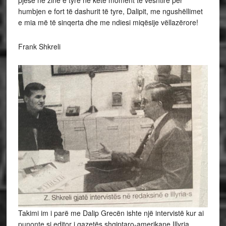
humbjen e fort të dashurit të tyre, Dalipit, me ngushëllimet
e mia më të sinqerta dhe me ndiesi miqësije vëllazërore!
Frank Shkreli
Takimi im i parë me Dalip Grecën ishte një intervistë kur ai
punonte si editor i gazetës shqiptaro-amerikane Illyria,