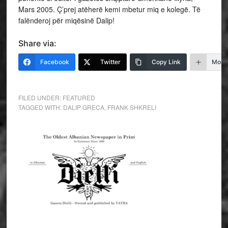
Mars 2005. Ç’prej atëherë kemi mbetur miq e kolegë. Të
falënderoj për miqësinë Dalip!
Share via:
Facebook
Twitter
Copy Link
More
FILED UNDER:
FEATURED
TAGGED WITH:
DALIP GRECA
,
FRANK SHKRELI