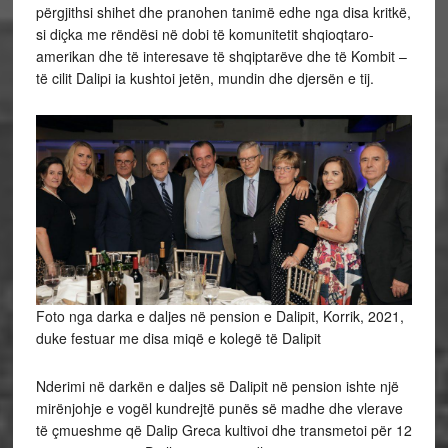
përgjithsi shihet dhe pranohen tanimë edhe nga disa kritkë,
si diçka me rëndësi në dobi të komunitetit shqioqtaro-
amerikan dhe të interesave të shqiptarëve dhe të Kombit –
të cilit Dalipi ia kushtoi jetën, mundin dhe djersën e tij.
Foto nga darka e daljes në pension e Dalipit, Korrik, 2021,
duke festuar me disa miqë e kolegë të Dalipit
Nderimi në darkën e daljes së Dalipit në pension ishte një
mirënjohje e vogël kundrejtë punës së madhe dhe vlerave
të çmueshme që Dalip Greca kultivoi dhe transmetoi për 12