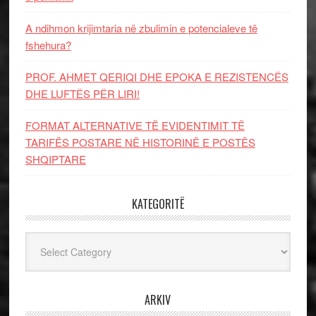
A ndihmon krijimtaria në zbulimin e potencialeve të
fshehura?
PROF. AHMET QERIQI DHE EPOKA E REZISTENCЁS
DHE LUFTЁS PЁR LIRI!
FORMAT ALTERNATIVE TË EVIDENTIMIT TË
TARIFËS POSTARE NË HISTORINË E POSTËS
SHQIPTARE
KATEGORITË
Kategoritë
ARKIV