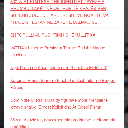
300 VJET KUJTESË DHE IDENTITET-TRYEZË E
RRUMBULLAKËT NË OSTROS TË KRAJËS PËR
SHPËRNGULJEN E ARBËRESHËVE NGA TREVA
KRAJË-SHESTAN NË ZARË TË DALMACISË
SHPOPULLIMI, PUSHTIMI I SHEKULLIT XXI
VATRA’s Letter to President Trump: End the Hague
Injustice
Nga Tirana në Kukaj për të parë “Lahuta e Malësisë”
Kardinali Ernest Simoni rikthehet si dëshmitar në Burgun
e Spaçit
Dom Ndre Mjeda, sipas dy figurave monumentale të
letrave shqipe, Ernest Koliqit dhe At Gjergj Fishta
36 vjet tranzicion, nga ekonomia prodhuese te ekonomia
e përfitimit