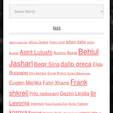
Arkiv
TAGS
arben llalla
alfons Grishaj
Anton Cefa
asllan
albano kolonjari
Behlul
Astrit Lulushi
Aurenc Bebja
Bushati
Jashari
dalip greca
Beqir Sina
Elida
Buçpapaj
Enver Bytyci
Elmi Berisha
Ermira Babamusta
Frank
Eugjen Merlika
Fahri Xharra
shkreli
Ilir
Gezim Llojdia
Fritz radovani
Levonja
Interviste
Kolec Traboini
Keze Kozeta Zylo
kosova
Kosove
nderroi jete
Marjana Bulku
ne
Murat Gecaj