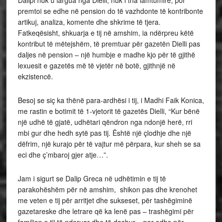
premtoi se edhe në pension do të vazhdonte të kontribonte
artikuj, analiza, komente dhe shkrime të tjera.
Fatkeqësisht, shkuarja e tij në amshim, ia ndërpreu këtë
kontribut të mëtejshëm, të premtuar për gazetën Dielli pas
daljes në pension – një humbje e madhe kjo për të gjithë
lexuesit e gazetës më të vjetër në botë, gjithnjë në
ekzistencë.
Besoj se siç ka thënë para-ardhësi i tij, i Madhi Faik Konica,
me rastin e botimit të 1-vjetorit të gazetës Dielli, “Kur bënë
një udhë të gjatë, udhëtari qëndron nga ndonjë herë, rri
mbi gur dhe hedh sytë pas tij. Është një çlodhje dhe një
dëfrim, një kurajo për të vajtur më përpara, kur sheh se sa
eci dhe ç’mbaroj gjer atje…”.
Jam i sigurt se Dalip Greca në udhëtimin e tij të
parakohëshëm për në amshim, shikon pas dhe krenohet
me veten e tij për arritjet dhe sukseset, për tashëgiminë
gazetareske dhe letrare që ka lenë pas – trashëgimi për
familjen e tij të nderuar dhe të dashur – por edhe për