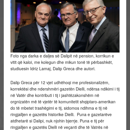
Foto nga darka e daljes së Dalipit në pension, korrikun e
vitit që kaloi, me kolegun dhe mikun tonë të përbashkët,
studiuesin Idriz Lamaj, Dalip Greca dhe autori.
Dalip Greca për 12 vjet udhëhoqi me profesionalizëm,
korrektësi dhe ndershmëri gazetën Dielli, ndërsa ndikimi i tij
në Vatër dhe kontributi i tij i jashtëzakonshëm në
orgnizatën më të vjetër të komunitetit shqiptaro-amerikan
do të mbetet trashëgimi e tij, sidomos ndihma e tij në
ringjalljen e gazetës historike Dielli. Puna e gazetarëve
atdhetarë si Dalipi, nuk njohin bjerrje. Puna e tij për
ringjalljen e gazetës Dielli në veçanti dhe të Vatrës në