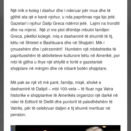
Një mik e koleg i dashur dhe i nderuar për mua dhe të
gjithë ata që e kanë njohur, u nda papritmas nga kjo jetë.
Gazetari i njohur Dalip Greca ndërroi jetë. Lajmi na tronditi
dhe na mjeroi. Një zi me plot dhimbje mbuloi familjen
Greca, pikëlloi kolegë, miq e dashamirë të shumtë të tij,
këtu në Shtetet e Bashkuara dhe në Shqipëri. Mik i
çmueshëm dhe i përzemërt! Humbëm një mbështetës të
papritueshëm të aktiviteteve kulturore këtu në Amerikë, por
mbi të gjitha u thye një shtyllë e fortë e gazetarisë
shqiptare në mërgim dhe në mbarë botën shqiptare.
Më pak se një vit më parë, familja, miqë, shokë e
dashamirë të Dalipit – mbi 100-veta – të ftuar nga Vatra
historike e shqiptarëve të Amerikës organizoi një darkë në
nder të Editorit të Diellit dhe puntorit të palodhëshëm të
Vatrës, për të celebruar daljen e tij shumë merituar në
pension.