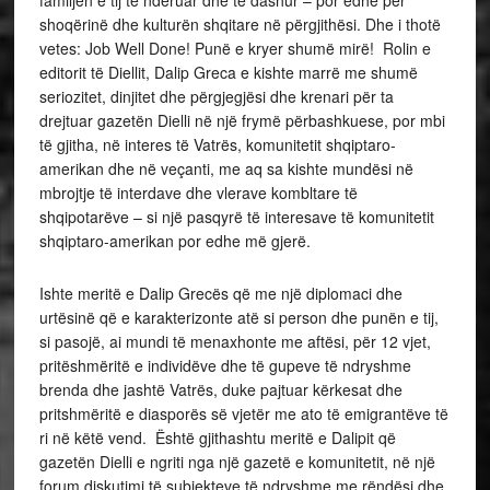
shoqërinë dhe kulturën shqitare në përgjithësi. Dhe i thotë
vetes: Job Well Done! Punë e kryer shumë mirë! Rolin e
editorit të Diellit, Dalip Greca e kishte marrë me shumë
seriozitet, dinjitet dhe përgjegjësi dhe krenari për ta
drejtuar gazetën Dielli në një frymë përbashkuese, por mbi
të gjitha, në interes të Vatrës, komunitetit shqiptaro-
amerikan dhe në veçanti, me aq sa kishte mundësi në
mbrojtje të interdave dhe vlerave kombltare të
shqipotarëve – si një pasqyrë të interesave të komunitetit
shqiptaro-amerikan por edhe më gjerë.
Ishte meritë e Dalip Grecës që me një diplomaci dhe
urtësinë që e karakterizonte atë si person dhe punën e tij,
si pasojë, ai mundi të menaxhonte me aftësi, për 12 vjet,
pritëshmëritë e individëve dhe të gupeve të ndryshme
brenda dhe jashtë Vatrës, duke pajtuar kërkesat dhe
pritshmëritë e diasporës së vjetër me ato të emigrantëve të
ri në këtë vend. Është gjithashtu meritë e Dalipit që
gazetën Dielli e ngriti nga një gazetë e komunitetit, në një
forum diskutimi të subjekteve të ndryshme me rëndësi dhe