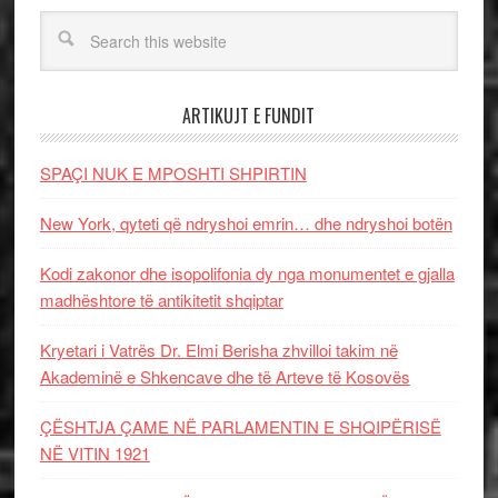
ARTIKUJT E FUNDIT
SPAÇI NUK E MPOSHTI SHPIRTIN
New York, qyteti që ndryshoi emrin… dhe ndryshoi botën
Kodi zakonor dhe isopolifonia dy nga monumentet e gjalla
madhështore të antikitetit shqiptar
Kryetari i Vatrës Dr. Elmi Berisha zhvilloi takim në
Akademinë e Shkencave dhe të Arteve të Kosovës
ÇËSHTJA ÇAME NË PARLAMENTIN E SHQIPËRISË
NË VITIN 1921