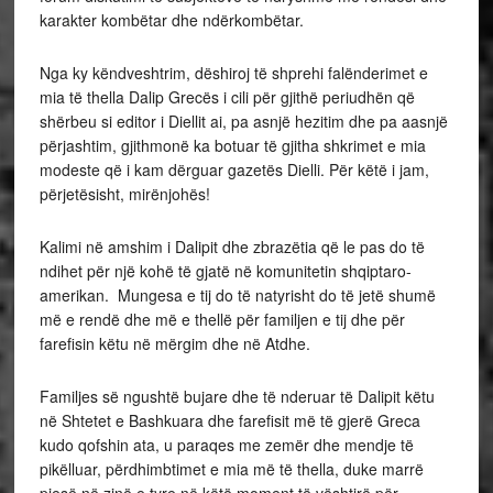
karakter kombëtar dhe ndërkombëtar.
Nga ky këndveshtrim, dëshiroj të shprehi falënderimet e
mia të thella Dalip Grecës i cili për gjithë periudhën që
shërbeu si editor i Diellit ai, pa asnjë hezitim dhe pa aasnjë
përjashtim, gjithmonë ka botuar të gjitha shkrimet e mia
modeste që i kam dërguar gazetës Dielli. Për këtë i jam,
përjetësisht, mirënjohës!
Kalimi në amshim i Dalipit dhe zbrazëtia që le pas do të
ndihet për një kohë të gjatë në komunitetin shqiptaro-
amerikan. Mungesa e tij do të natyrisht do të jetë shumë
më e rendë dhe më e thellë për familjen e tij dhe për
farefisin këtu në mërgim dhe në Atdhe.
Familjes së ngushtë bujare dhe të nderuar të Dalipit këtu
në Shtetet e Bashkuara dhe farefisit më të gjerë Greca
kudo qofshin ata, u paraqes me zemër dhe mendje të
pikëlluar, përdhimbtimet e mia më të thella, duke marrë
pjesë në zinë e tyre në këtë moment të vështirë për