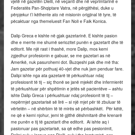
vjetë në gazetën Dielli, në veçanti dhe në veprimtarinë e
Federatës Pan-Shqiptare Vatra, në përgjithësi, duke u
përpjekur t’i këthente ato në misionin origjinal të tyre, të
pëcaktuar nga themeluesit Fan Noli e Faik Konica.
Dalip Greca e kishte në gjak gazetarinë. E kishte pasion
dhe e merrte me shumë seriozitet punën e gazetarit dhe të
editorit. Me një rast i thashë, more Dalip, mos kemi
zgjedhur profesionin e gabuar, se me gazetari as në
Amerikë, nuk pasurohemi dot. Buzqeshi pak dhe më tha:
Jam gazetar për pothuaj 40-vjet dhe nuk jam penduar fare.
Dalipi ishte nga ata gazetarë të përkushtuar ndaj
profesiosnit të tij – siç thonë se janë mjekët dhe infermierët
të përkushtuar për shpëtimin e jetës së pacientëve – ashtu
ishte Dalip Greca i përkushtuar ndaj profesionit të tij –
nepërmjet gazetarisë së lirë – si një mjet për të zbuluar të
vërtetën – në shërbim të të mirës së përbashkët. Për këtë,
ne që e kemi njohur, jemi të gjithë dëshmitarë dhe krenarë
me punën e tij të gazetarit dhe editorit. Ai ishte aq i
pasionuar pas gazetarisë, sa që edhe pas pesionimit,
Dalipi nuk u largua nga Dielli, nuk i tha lamtumirë, por