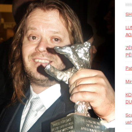
SH
LU
AG
ZË
P
Pat
Mir
KO
DU
Sca
ush