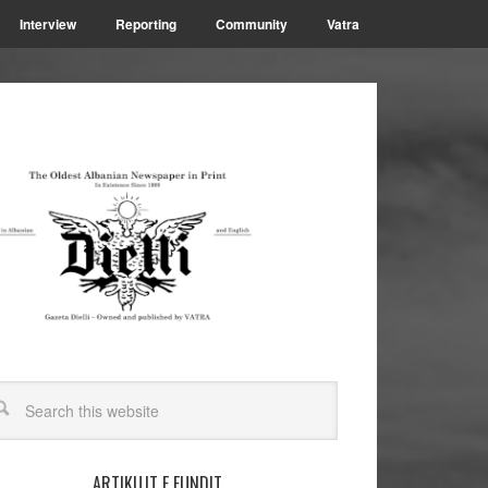
Interview
Reporting
Community
Vatra
ARTIKUJT E FUNDIT