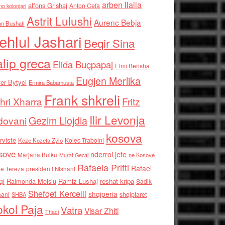
arben llalla
alfons Grishaj
Anton Cefa
no kolonjari
Astrit Lulushi
Aurenc Bebja
an Bushati
ehlul Jashari
Beqir Sina
alip greca
Elida Buçpapaj
Elmi Berisha
Eugjen Merlika
er Bytyci
Ermira Babamusta
Frank shkreli
hri Xharra
Fritz
Ilir Levonja
Gezim Llojdia
dovani
kosova
rviste
Kolec Traboini
Keze Kozeta Zylo
sove
nderroi jete
Marjana Bulku
ne Kosove
Murat Gecaj
Rafaela Prifti
Rafael
e Tereza
presidenti Nishani
qi
Raimonda Moisiu
Ramiz Lushaj
reshat kripa
Sadik
Shefqet Kercelli
shqiperia
hani
shqiptaret
SHBA
kol Paja
Vatra
Visar Zhiti
Thaci