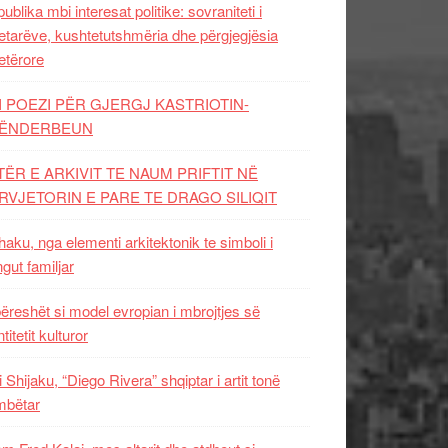
ublika mbi interesat politike: sovraniteti i
etarëve, kushtetutshmëria dhe përgjegjësia
etërore
I POEZI PËR GJERGJ KASTRIOTIN-
ËNDERBEUN
TËR E ARKIVIT TE NAUM PRIFTIT NË
RVJETORIN E PARE TE DRAGO SILIQIT
aku, nga elementi arkitektonik te simboli i
ngut familjar
ëreshët si model evropian i mbrojtjes së
titetit kulturor
i Shijaku, “Diego Rivera” shqiptar i artit tonë
mbëtar