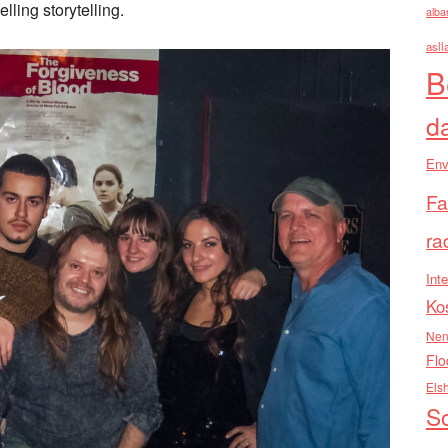
ling storytelling.
alba
asll
B
d
Env
Fa
ra
Inte
Ko
Nen
Flo
Els
So