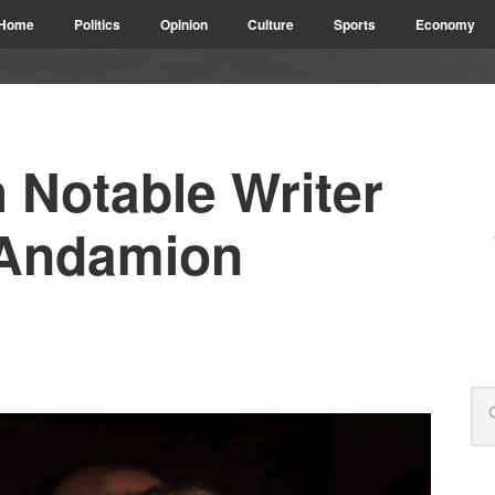
Home
Politics
Opinion
Culture
Sports
Economy
h Notable Writer
 Andamion