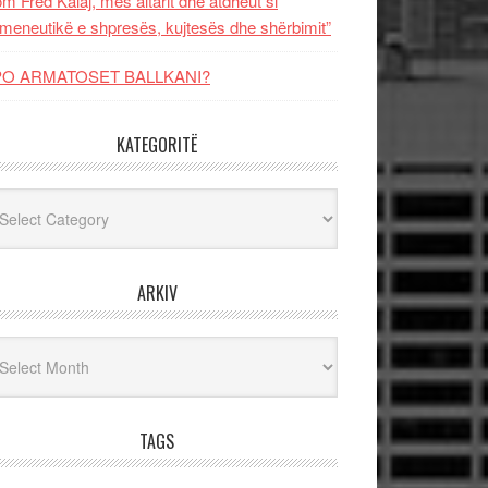
m Fred Kalaj, mes altarit dhe atdheut si
meneutikë e shpresës, kujtesës dhe shërbimit”
PO ARMATOSET BALLKANI?
KATEGORITË
egoritë
ARKIV
iv
TAGS