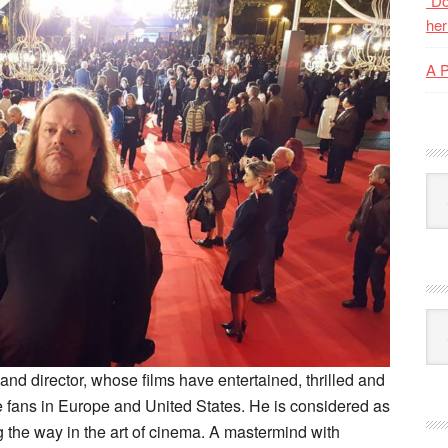
“Do
her
A 
Kat
Ark
and director, whose films have entertained, thrilled and
 fans in Europe and United States. He is considered as
ng the way in the art of cinema. A mastermind with