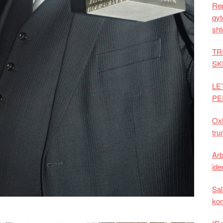
Rep
qyt
sht
TR
SK
LE
PE
Oxh
tru
Arb
iden
Sal
ko