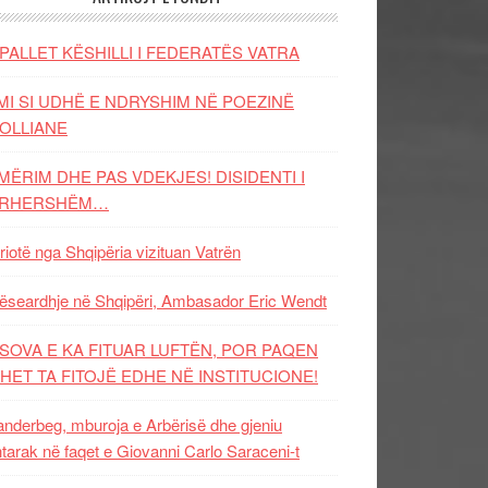
PALLET KËSHILLI I FEDERATËS VATRA
MI SI UDHË E NDRYSHIM NË POEZINË
OLLIANE
MËRIM DHE PAS VDEKJES! DISIDENTI I
ËRHERSHËM…
riotë nga Shqipëria vizituan Vatrën
ëseardhje në Shqipëri, Ambasador Eric Wendt
SOVA E KA FITUAR LUFTËN, POR PAQEN
HET TA FITOJË EDHE NË INSTITUCIONE!
nderbeg, mburoja e Arbërisë dhe gjeniu
tarak në faqet e Giovanni Carlo Saraceni-t