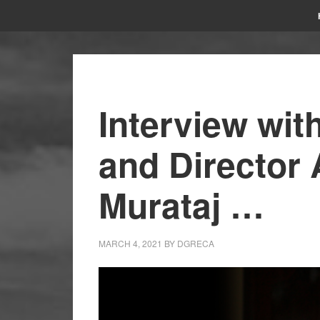
Interview wit
and Director
Murataj …
MARCH 4, 2021
BY
DGRECA