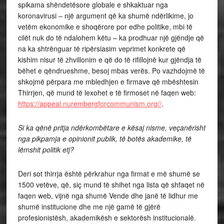
spikama shëndetësore globale e shkaktuar nga
koronavirusi – një argument që ka shumë ndërlikime, jo
vetëm ekonomike e shoqërore por edhe politike, mbi të
cilët nuk do të ndalohem këtu – ka prodhuar një gjëndje që
na ka shtrënguar të ripërsiasim veprimet konkrete që
kishim nisur të zhvillonim e që do të rifillojnë kur gjëndja të
bëhet e qëndrueshme, besoj mbas verës. Po vazhdojmë të
shkojmë përpara me mbledhjen e firmave që mbështesin
Thirrjen, që mund të lexohet e të firmoset në faqen web:
https://appeal.nurembergforcommunism.org//
.
Si ka qënë pritja ndërkombëtare e kësaj nisme, veçanërisht
nga pikpamja e opinionit publik, të botës akademike, të
lëmshit politik etj?
Deri sot thirrja është përkrahur nga firmat e më shumë se
1500 vetëve, që, siç mund të shihet nga lista që shfaqet në
faqen web, vijnë nga shumë Vende dhe janë të lidhur me
shumë institucione dhe me një gamë të gjërë
profesionistësh, akademikësh e sektorësh institucionalë.