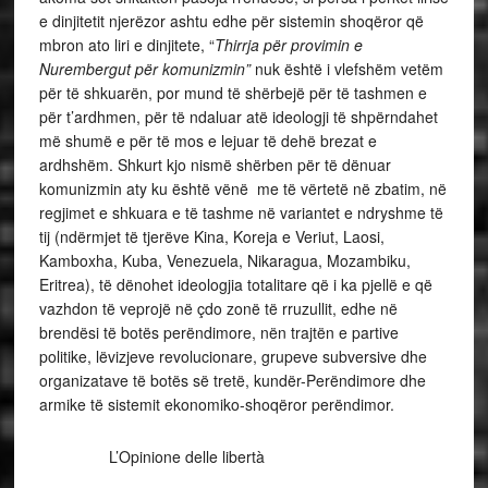
e dinjitetit njerëzor ashtu edhe për sistemin shoqëror që
mbron ato liri e dinjitete, “
Thirrja për provimin e
Nurembergut për komunizmin”
nuk është i vlefshëm vetëm
për të shkuarën, por mund të shërbejë për të tashmen e
për t’ardhmen, për të ndaluar atë ideologji të shpërndahet
më shumë e për të mos e lejuar të dehë brezat e
ardhshëm. Shkurt kjo nismë shërben për të dënuar
komunizmin aty ku është vënë me të vërtetë në zbatim, në
regjimet e shkuara e të tashme në variantet e ndryshme të
tij (ndërmjet të tjerëve Kina, Koreja e Veriut, Laosi,
Kamboxha, Kuba, Venezuela, Nikaragua, Mozambiku,
Eritrea), të dënohet ideologjia totalitare që i ka pjellë e që
vazhdon të veprojë në çdo zonë të rruzullit, edhe në
brendësi të botës perëndimore, nën trajtën e partive
politike, lëvizjeve revolucionare, grupeve subversive dhe
organizatave të botës së tretë, kundër-Perëndimore dhe
armike të sistemit ekonomiko-shoqëror perëndimor.
L’Opinione delle libertà