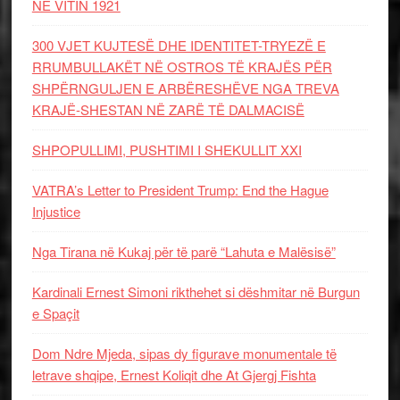
NË VITIN 1921
300 VJET KUJTESË DHE IDENTITET-TRYEZË E
RRUMBULLAKËT NË OSTROS TË KRAJËS PËR
SHPËRNGULJEN E ARBËRESHËVE NGA TREVA
KRAJË-SHESTAN NË ZARË TË DALMACISË
SHPOPULLIMI, PUSHTIMI I SHEKULLIT XXI
VATRA’s Letter to President Trump: End the Hague
Injustice
Nga Tirana në Kukaj për të parë “Lahuta e Malësisë”
Kardinali Ernest Simoni rikthehet si dëshmitar në Burgun
e Spaçit
Dom Ndre Mjeda, sipas dy figurave monumentale të
letrave shqipe, Ernest Koliqit dhe At Gjergj Fishta