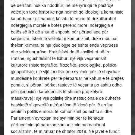
që deri tani nuk ka ndodhur; në mënyrë që të pastrojë
vetëdijen tonë historike nga helmet që ideologjia komuniste
ka përhapur gjithandej; kështu të mund të riekuilibrohet
ndërgjegjia morale e botës perëndimore, ndërgjegja e
botës së lirë që shumë shpesh, për përtaci apo për
keqbesim, fsheh të vërtetat e komunizmit, duke mbuluar
thelbin kriminal të një ideologjie që është ende vepruese
dhe vdekjeprurëse. Praktikisht do të zhvillohet në tre
rrafshe, ngushtësisht të lidhur: një vijë veçanërisht
kulturore (historiografike, filozofike, sociologjike, politike,
gjeopolitike); një vijë juridike (me synimin për të shqyrtuar
mundësinë konkrete për të përparuar në kahun e të drejtës
penale, si përsa i përket rasteve të veçanta po ashtu edhe
për gjenocidin karakteristik të shumë prej këtyre
masakrave); një vijë politike dhe institucionale që duhet të
bashkojë si qeveritë mirëpritëse të idesë për të arritur
dënimin politik e moral të komunizmit po ashtu si dhe
Parlamentin evropian me synimin për të kënaqur
përfundimin që barazon komunizmin me nacional
socializmin, të miratuar në shtator 2019. Në javët e fundit