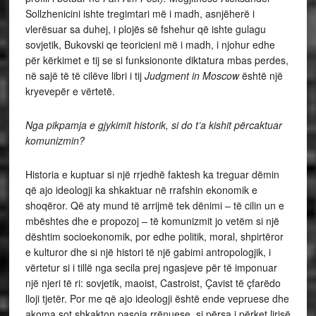
Sollzhenicini ishte tregimtari më i madh, asnjëherë i
vlerësuar sa duhej, i plojës së fshehur që ishte gulagu
sovjetik, Bukovski qe teoricieni më i madh, i njohur edhe
për kërkimet e tij se si funksiononte diktatura mbas perdes,
në sajë të të cilëve libri i tij
Judgment in Moscow
është një
kryevepër e vërtetë.
Nga pikpamja e gjykimit historik, si do t’a kishit përcaktuar
komunizmin?
Historia e kuptuar si një rrjedhë faktesh ka treguar dëmin
që ajo ideologji ka shkaktuar në rrafshin ekonomik e
shoqëror. Që aty mund të arrijmë tek dënimi – të cilin un e
mbështes dhe e propozoj – të komunizmit jo vetëm si një
dështim socioekonomik, por edhe politik, moral, shpirtëror
e kulturor dhe si një histori të një gabimi antropologjik, i
vërtetur si i tillë nga secila prej ngasjeve për të imponuar
një njeri të ri: sovjetik, maoist, Castroist, Çavist të çfarëdo
lloji tjetër. Por me që ajo ideologji është ende vepruese dhe
akoma sot shkakton pasoja rrënuese, si përsa i përket lirisë