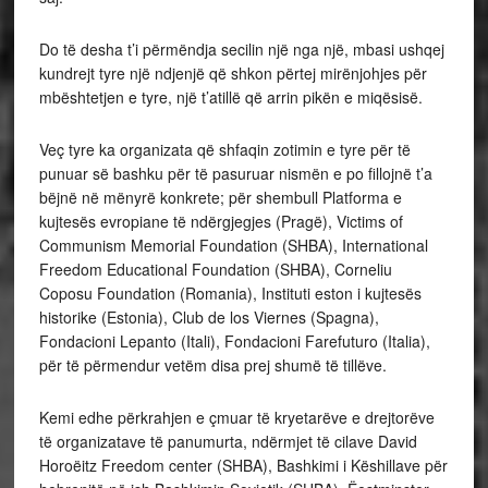
Do të desha t’i përmëndja secilin një nga një, mbasi ushqej
kundrejt tyre një ndjenjë që shkon përtej mirënjohjes për
mbështetjen e tyre, një t’atillë që arrin pikën e miqësisë.
Veç tyre ka organizata që shfaqin zotimin e tyre për të
punuar së bashku për të pasuruar nismën e po fillojnë t’a
bëjnë në mënyrë konkrete; për shembull Platforma e
kujtesës evropiane të ndërgjegjes (Pragë), Victims of
Communism Memorial Foundation (SHBA), International
Freedom Educational Foundation (SHBA), Corneliu
Coposu Foundation (Romania), Instituti eston i kujtesës
historike (Estonia), Club de los Viernes (Spagna),
Fondacioni Lepanto (Itali), Fondacioni Farefuturo (Italia),
për të përmendur vetëm disa prej shumë të tillëve.
Kemi edhe përkrahjen e çmuar të kryetarëve e drejtorëve
të organizatave të panumurta, ndërmjet të cilave David
Horoëitz Freedom center (SHBA), Bashkimi i Këshillave për