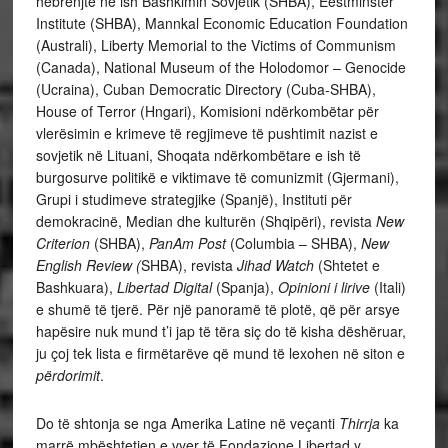
hebrenjtë në ish Bashkimin Sovjetik (SHBA), Ëestminster
Institute (SHBA), Mannkal Economic Education Foundation
(Australi), Liberty Memorial to the Victims of Communism
(Canada), National Museum of the Holodomor – Genocide
(Ucraina), Cuban Democratic Directory (Cuba-SHBA),
House of Terror (Hngari), Komisioni ndërkombëtar për
vlerësimin e krimeve të regjimeve të pushtimit nazist e
sovjetik në Lituani, Shoqata ndërkombëtare e ish të
burgosurve politikë e viktimave të comunizmit (Gjermani),
Grupi i studimeve strategjike (Spanjë), Instituti për
demokracinë, Median dhe kulturën (Shqipëri), revista
New
Criterion
(SHBA),
PanAm Post
(Columbia – SHBA),
New
English Review (
SHBA), revista
Jihad Watch
(Shtetet e
Bashkuara),
Libertad Digital
(Spanja),
Opinioni i lirive
(Itali)
e shumë të tjerë. Për një panoramë të plotë, që për arsye
hapësire nuk mund t’i jap të tëra siç do të kisha dëshëruar,
ju çoj tek lista e firmëtarëve që mund të lexohen në siton e
përdorimit
.
Do të shtonja se nga Amerika Latine në veçanti
Thirrja
ka
marrë mbështetjen e vyer të Fondazione Libertad y