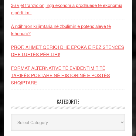
36 vjet tranzicion, nga ekonomia prodhuese te ekonomia
e përfitimit
A ndihmon krijimtaria në zbulimin e potencialeve të
fshehura?
PROF. AHMET QERIQI DHE EPOKA E REZISTENCЁS
DHE LUFTЁS PЁR LIRI!
FORMAT ALTERNATIVE TË EVIDENTIMIT TË
TARIFËS POSTARE NË HISTORINË E POSTËS
SHQIPTARE
KATEGORITË
Kategoritë