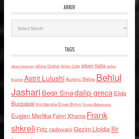
ARKIV
Arkiv
TAGS
arben llalla
alfons Grishaj
Anton Cefa
asllan
albano kolonjari
Behlul
Astrit Lulushi
Aurenc Bebja
Bushati
Jashari
dalip greca
Beqir Sina
Elida
Buçpapaj
Enver Bytyci
Elmi Berisha
Ermira Babamusta
Frank
Eugjen Merlika
Fahri Xharra
shkreli
Ilir
Gezim Llojdia
Fritz radovani