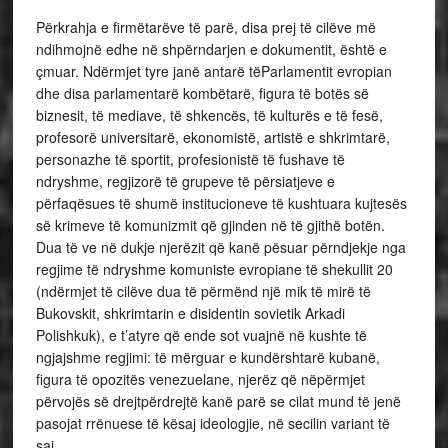
Përkrahja e firmëtarëve të parë, disa prej të cilëve më
ndihmojnë edhe në shpërndarjen e dokumentit, është e
çmuar. Ndërmjet tyre janë antarë tëParlamentit evropian
dhe disa parlamentarë kombëtarë, figura të botës së
biznesit, të mediave, të shkencës, të kulturës e të fesë,
profesorë universitarë, ekonomistë, artistë e shkrimtarë,
personazhe të sportit, profesionistë të fushave të
ndryshme, regjizorë të grupeve të përsiatjeve e
përfaqësues të shumë institucioneve të kushtuara kujtesës
së krimeve të komunizmit që gjinden në të gjithë botën.
Dua të ve në dukje njerëzit që kanë pësuar përndjekje nga
regjime të ndryshme komuniste evropiane të shekullit 20
(ndërmjet të cilëve dua të përmënd një mik të mirë të
Bukovskit, shkrimtarin e disidentin sovietik Arkadi
Polishkuk), e t’atyre që ende sot vuajnë në kushte të
ngjajshme regjimi: të mërguar e kundërshtarë kubanë,
figura të opozitës venezuelane, njerëz që nëpërmjet
përvojës së drejtpërdrejtë kanë parë se cilat mund të jenë
pasojat rrënuese të kësaj ideologjie, në secilin variant të
saj.