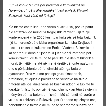
Kur ka lindur “Thirrja për provimet e komunizmit në
Nuremberg”, që ti dhe kundërshtuesi sovjetik Vladimir
Bukovski keni vënë në lëvizje?
Kjo nismë është lindur në verën e vitit 2019, por ka patur
një shtatzani që mund t’a tregoj shkurtimisht. Gjatë një
konferencenë vitin 2005 kushtuar kujtesës së totalitarizmit,
një konferencë që e kisha organizuar kur isha Drejtues i
Institutit italian të kulturës në Berlin, Vladimir Bukovski më
ka shprehur idenë e tijpër të krijuar një “Nuremberg për
komunizmin” i cili të mund të përcillte një dënim historik e
moral, të njëjtë me atë që me të drejtë dënonte nazizmin
dhe e përjashtonte përfundimisht atë nga bota e
qytetëruar. Disa vite më pas një grup ekspertësh,
profesorë, studjues e politikanë të Vendeve balltike e
rimorën atë ide, duke vënë së bashku ndodhi e tubime të
karakterit historik, por që në vazhdim nuk arritëm t’a gjenim
mënyrën për t’a betonuar nismën. Më së fundi në verën e
vitit 2019 i shkruajta Bukovskit për t’i dhënë një shtysë asaj
nëpërmjet një thirrjeje që mund të shërbente si bazë për