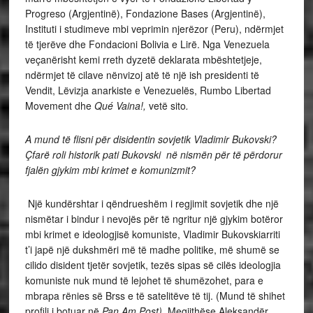
Progreso (Argjentinë), Fondazione Bases (Argjentinë),
Instituti i studimeve mbi veprimin njerëzor (Peru), ndërmjet
të tjerëve dhe Fondacioni Bolivia e Lirë. Nga Venezuela
veçanërisht kemi rreth dyzetë deklarata mbështetjeje,
ndërmjet të cilave nënvizoj atë të një ish presidenti të
Vendit, Lëvizja anarkiste e Venezuelës, Rumbo Libertad
Movement dhe
Qué Vaina!,
vetë sito
.
A mund të flisni për disidentin sovjetik Vladimir Bukovski?
Ç
farë roli historik pati Bukovski në nismën për të përdorur
fjalën gjykim mbi krimet e komunizmit?
Një kundërshtar i qëndrueshëm i regjimit sovjetik dhe një
nismëtar i bindur i nevojës për të ngritur një gjykim botëror
mbi krimet e ideologjisë komuniste, Vladimir Bukovskiarriti
t’i japë një dukshmëri më të madhe politike, më shumë se
cilido disident tjetër sovjetik, tezës sipas së cilës ideologjia
komuniste nuk mund të lejohet të shumëzohet, para e
mbrapa rënies së Brss e të satelitëve të tij. (Mund të shihet
profili i botuar në
Pan Am Post).
Megjithëse Aleksandër