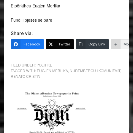
E përktheu Eugjen Merlika
Fundi i pjesës së parë
Share via:
Facebook
Twitter
Copy Link
More
FILED UNDER:
POLITIKE
TAGGED WITH:
EUGJEN MERLIKA
,
NUREMBERGU I KOMUNIZMIT
,
RENATO CRISTIN