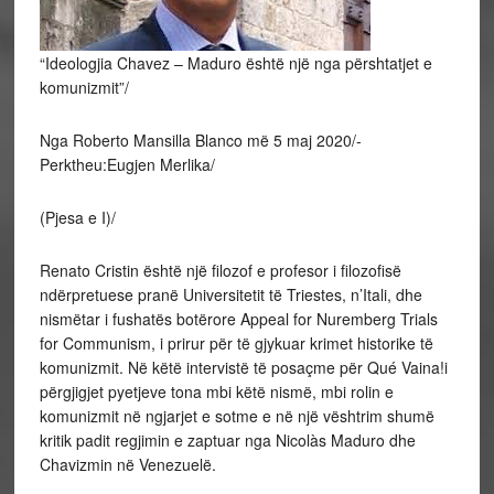
“Ideologjia Chavez – Maduro është një nga përshtatjet e
komunizmit”/
Nga Roberto Mansilla Blanco më 5 maj 2020/-
Perktheu:Eugjen Merlika/
(Pjesa e I)/
Renato Cristin është një filozof e profesor i filozofisë
ndërpretuese pranë Universitetit të Triestes, n’Itali, dhe
nismëtar i fushatës botërore Appeal for Nuremberg Trials
for Communism, i prirur për të gjykuar krimet historike të
komunizmit. Në këtë intervistë të posaçme për Qué Vaina!i
përgjigjet pyetjeve tona mbi këtë nismë, mbi rolin e
komunizmit në ngjarjet e sotme e në një vështrim shumë
kritik padit regjimin e zaptuar nga Nicolàs Maduro dhe
Chavizmin në Venezuelë.