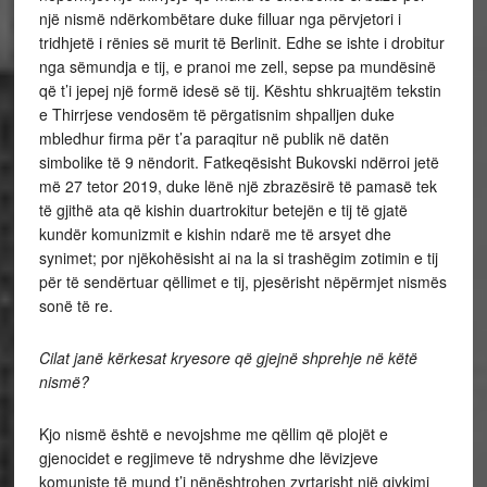
një nismë ndërkombëtare duke filluar nga përvjetori i
tridhjetë i rënies së murit të Berlinit. Edhe se ishte i drobitur
nga sëmundja e tij, e pranoi me zell, sepse pa mundësinë
që t’i jepej një formë idesë së tij. Kështu shkruajtëm tekstin
e Thirrjese vendosëm të përgatisnim shpalljen duke
mbledhur firma për t’a paraqitur në publik në datën
simbolike të 9 nëndorit. Fatkeqësisht Bukovski ndërroi jetë
më 27 tetor 2019, duke lënë një zbrazësirë të pamasë tek
të gjithë ata që kishin duartrokitur betejën e tij të gjatë
kundër komunizmit e kishin ndarë me të arsyet dhe
synimet; por njëkohësisht ai na la si trashëgim zotimin e tij
për të sendërtuar qëllimet e tij, pjesërisht nëpërmjet nismës
sonë të re.
Cilat janë kërkesat kryesore që gjejnë shprehje në këtë
nismë?
Kjo nismë është e nevojshme me qëllim që plojët e
gjenocidet e regjimeve të ndryshme dhe lëvizjeve
komuniste të mund t’i nënështrohen zyrtarisht një gjykimi