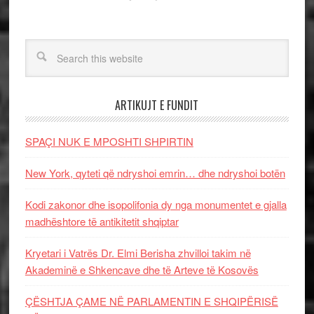
ARTIKUJT E FUNDIT
SPAÇI NUK E MPOSHTI SHPIRTIN
New York, qyteti që ndryshoi emrin… dhe ndryshoi botën
Kodi zakonor dhe isopolifonia dy nga monumentet e gjalla
madhështore të antikitetit shqiptar
Kryetari i Vatrës Dr. Elmi Berisha zhvilloi takim në
Akademinë e Shkencave dhe të Arteve të Kosovës
ÇËSHTJA ÇAME NË PARLAMENTIN E SHQIPËRISË