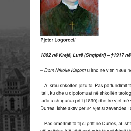
Pjeter Logoreci
/
1862
në Krejë, Lurë (Shqipëri) – †1917 në
–
Dom Nikollë Kaçorri
u lind në vitin 1868
– Ai kreu shkollën jezuite. Pas përfundimit 
Itali, ku dhe u dipolomuat në shkollën teolog
larta u shugurua prift (1890) dhe tre vjet më
Durrës. Ishte aktiv për 24 vjet si zëvëndës i
– Pas emërimit të tij si prift në Durrës, ai 
vëllazërive. Në këtë periudhë të shërbimit t