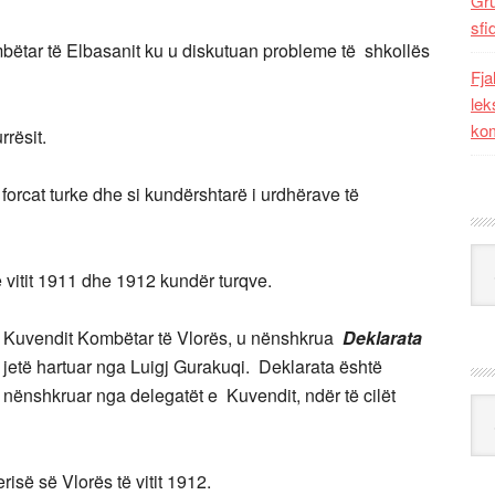
Gr
sfi
bëtar të Elbasanit ku u diskutuan probleme të shkollës
Fja
lek
kom
urrësit.
forcat turke dhe si kundërshtarë i urdhërave të
Kat
ë vitit 1911 dhe 1912 kundër turqve.
ë Kuvendit Kombëtar të Vlorës, u nënshkrua
Deklarata
ë jetë hartuar nga Luigj Gurakuqi. Deklarata është
 nënshkruar nga delegatët e Kuvendit, ndër të cilët
Ark
risë së Vlorës të vitit 1912.