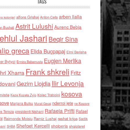
TAGS
arben llalla
alfons Grishaj
Anton Cefa
no kolonjari
Astrit Lulushi
Aurenc Bebja
an Bushati
ehlul Jashari
Beqir Sina
alip greca
Elida Buçpapaj
Elmi Berisha
Eugjen Merlika
er Bytyci
Ermira Babamusta
Frank shkreli
hri Xharra
Fritz
Ilir Levonja
Gezim Llojdia
dovani
kosova
rviste
Kolec Traboini
Keze Kozeta Zylo
sove
nderroi jete
Marjana Bulku
ne Kosove
Murat Gecaj
Rafaela Prifti
Rafael
e Tereza
presidenti Nishani
qi
Raimonda Moisiu
Ramiz Lushaj
reshat kripa
Sadik
Shefqet Kercelli
shqiperia
hani
shqiptaret
SHBA