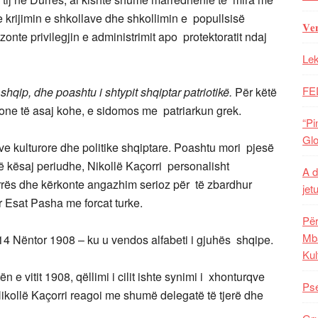
 krijimin e shkollave dhe shkollimin e popullsisë
𝐕𝐞
nte privilegjin e administrimit apo protektoratit ndaj
Lek
FE
t shqip, dhe poashtu i shtypit shqiptar patriotikë.
Për këtë
cione të asaj kohe, e sidomos me patriarkun grek.
“Pi
Glo
ve kulturore dhe politike shqiptare. Poashtu mori pjesë
ë kësaj periudhe, Nikollë Kaçorri personalisht
A d
rrës dhe kërkonte angazhim serioz për të zbardhur
jet
r Esat Pasha me forcat turke.
Për
Mba
4 Nëntor 1908 – ku u vendos alfabeti i gjuhës shqipe.
Kul
 e vitit 1908, qëllimi i cilit ishte synimi i xhonturqve
Pse
 Nikollë Kaçorri reagoi me shumë delegatë të tjerë dhe