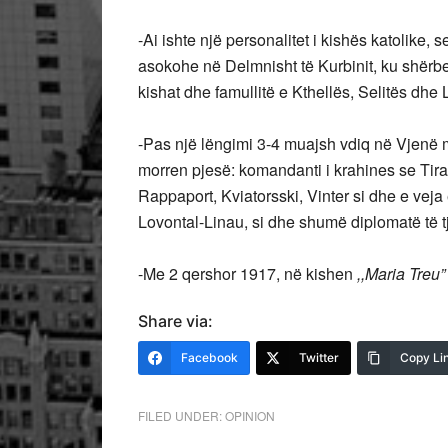
-Ai ishte një personalitet i kishës katolike,
asokohe në Delmnisht të Kurbinit, ku shërbe
kishat dhe famullitë e Kthellës, Selitës dhe
-Pas një lëngimi 3-4 muajsh vdiq në Vjenë 
morren pjesë: komandanti i krahines se Tir
Rappaport, Kviatorsski, Vinter si dhe e vej
Lovontal-Linau, si dhe shumë diplomatë të 
-Me 2 qershor 1917, në kishen
,,Maria Treu
Share via:
Facebook
Twitter
Copy Li
FILED UNDER:
OPINION