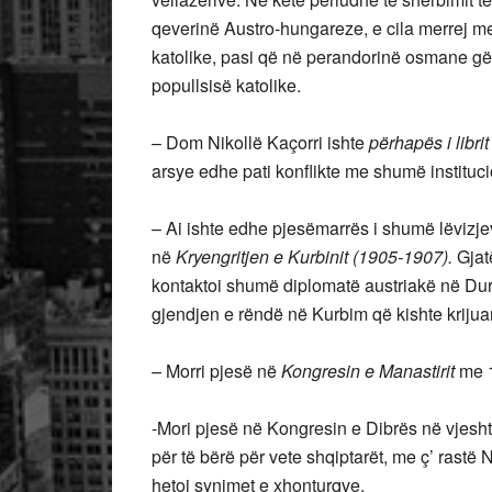
qeverinë Austro-hungareze, e cila merrej me
katolike, pasi që në perandorinë osmane gëzo
popullsisë katolike.
– Dom Nikollë Kaçorri ishte
përhapës i libri
arsye edhe pati konflikte me shumë institu
– Ai ishte edhe pjesëmarrës i shumë lëvizje
në
Kryengritjen e Kurbinit (1905-1907).
Gjat
kontaktoi shumë diplomatë austriakë në Du
gjendjen e rëndë në Kurbim që kishte krijua
–
Morri pjesë në
Kongresin e Manastirit
me 1
-Mori pjesë në Kongresin e Dibrës në vjeshtën
për të bërë për vete shqiptarët, me ç’ rastë
hetoi synimet e xhonturqve.