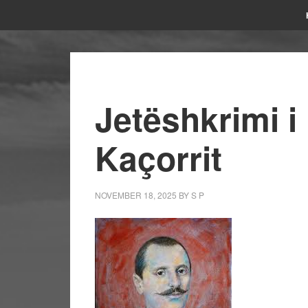
Jetëshkrimi i
Kaçorrit
NOVEMBER 18, 2025
BY
S P