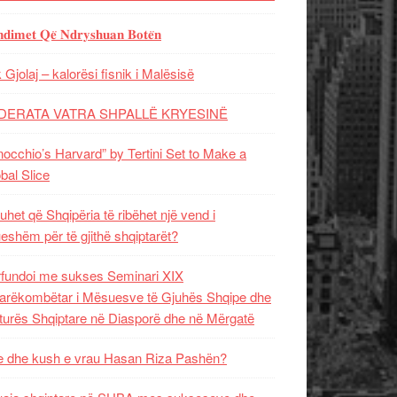
𝐝𝐢𝐦𝐞𝐭 𝐐𝐞̈ 𝐍𝐝𝐫𝐲𝐬𝐡𝐮𝐚𝐧 𝐁𝐨𝐭𝐞̈𝐧
 Gjolaj – kalorësi fisnik i Malësisë
DERATA VATRA SHPALLË KRYESINË
nocchio’s Harvard” by Tertini Set to Make a
bal Slice
uhet që Shqipëria të ribëhet një vend i
ueshëm për të gjithë shqiptarët?
fundoi me sukses Seminari XIX
rëkombëtar i Mësuesve të Gjuhës Shqipe dhe
turës Shqiptare në Diasporë dhe në Mërgatë
 dhe kush e vrau Hasan Riza Pashën?