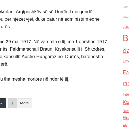
 sekretar i Arqipeshkëvisë së Durrësit me qendër
alba
u për njëzet vjet, duke patur në administrim edhe
 Lurës.
asll
B
me 29 maj 1917. Në varrimin e tij, me 1 qershor 1917,
d
anës, Feldmarschall Braun, Kryekonsulli i Shkodrës,
a e konsullit Austro-Hungarez në Durrës, baronesha
Env
tjerë.
Fa
”
u tha mesha mortore në nder të tij.
ra
Inte
Ko
nk
More
Nen
Flo
Els