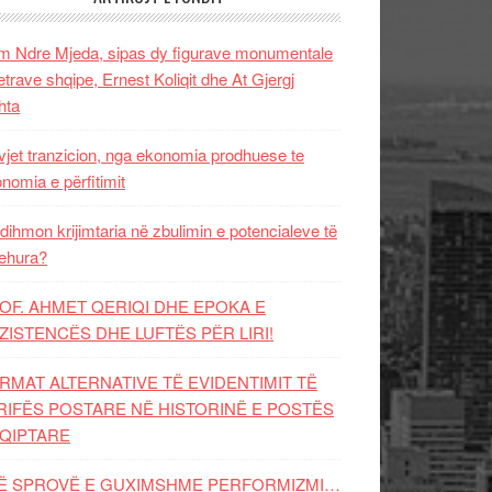
 Ndre Mjeda, sipas dy figurave monumentale
letrave shqipe, Ernest Koliqit dhe At Gjergj
hta
vjet tranzicion, nga ekonomia prodhuese te
nomia e përfitimit
dihmon krijimtaria në zbulimin e potencialeve të
ehura?
OF. AHMET QERIQI DHE EPOKA E
ZISTENCЁS DHE LUFTЁS PЁR LIRI!
RMAT ALTERNATIVE TË EVIDENTIMIT TË
RIFËS POSTARE NË HISTORINË E POSTËS
QIPTARE
Ë SPROVË E GUXIMSHME PERFORMIZMI…