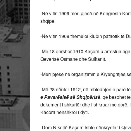
-Në vitin 1909 mori pjesë në Kongresin Kom
shqipe.
-Ne vitin 1909 themeloi klubin patriotik të D
-Me 18 qershor 1910 Kaçorri u arrestua nga 
Qeverisë Osmane dhe Sulltanit.
-Merr pjesë në organizimin e Kryengritjes s
-Më 28 nëntor 1912, në mbledhjen e parë t
e Pavarësisë së Shqipërisë
, që besohet t
dokument i shkurtër dhe i shkruar me dorë, i
Kacorri nënshkroi i dyti.
-Dom Nikollë Kaçorri ishte nënkryetar i Qeve