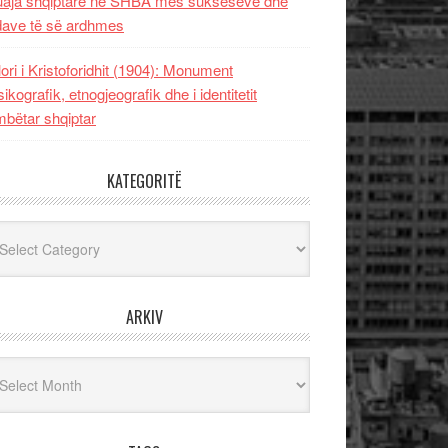
uaja shqiptare në SHBA mes sukseseve dhe
dave të së ardhmes
lori i Kristoforidhit (1904): Monument
sikografik, etnogjeografik dhe i identitetit
bëtar shqiptar
KATEGORITË
egoritë
ARKIV
iv