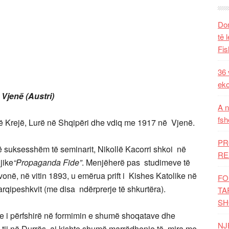
Dom
të 
Fis
36 
eko
 Vjenë (Austri)
A n
fsh
 në Krejë, Lurë në Shqipëri dhe vdiq me 1917 në Vjenë.
PR
të suksesshëm të seminarit, Nikollë Kacorri shkoi në
RE
jike
“Propaganda Fide”
. Menjëherë pas studimeve të
 vonë, në vitin 1893, u emërua prift i Kishes Katolike në
FO
 arqipeshkvit (me disa ndërprerje të shkurtëra).
TA
SH
ishte i përfshirë në formimin e shumë shoqatave dhe
NJ
ë tij në Durrës, ai kishte shumë marrëdhenie të mira me