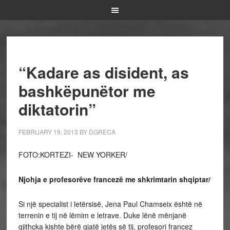
“Kadare as disident, as
bashkëpunëtor me
diktatorin”
FEBRUARY 19, 2013
BY
DGRECA
FOTO:KORTEZI- NEW YORKER/
Njohja e profesorëve francezë me shkrimtarin shqiptar/
Si një specialist i letërsisë, Jena Paul Chamseix është në
terrenin e tij në lëmim e letrave. Duke lënë mënjanë
gjithçka kishte bërë gjatë jetës së tij, profesori francez