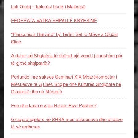
Lek Gjolaj – kalorësi fisnik i Malësisë
FEDERATA VATRA SHPALLË KRYESINË
“Pinocchio’s Harvard” by Tertini Set to Make a Global
Slice
A duhet që Shqipëria të ribëhet një vend i jetueshëm për
të gjithë shqiptarët?
Përfundoi me sukses Seminari XIX Mbarëkombëtar i
Mësuesve të Gjuhës Shqipe dhe Kulturës Shqiptare në
Diasporë dhe në Mërgatë
Pse dhe kush e vrau Hasan Riza Pashën?
Gruaja shqiptare në SHBA mes sukseseve dhe sfidave
të së ardhmes