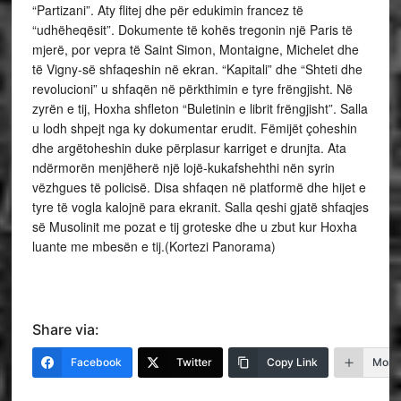
“Partizani”. Aty flitej dhe për edukimin francez të
“udhëheqësit”. Dokumente të kohës tregonin një Paris të
mjerë, por vepra të Saint Simon, Montaigne, Michelet dhe
të Vigny-së shfaqeshin në ekran. “Kapitali” dhe “Shteti dhe
revolucioni” u shfaqën në përkthimin e tyre frëngjisht. Në
zyrën e tij, Hoxha shfleton “Buletinin e librit frëngjisht”. Salla
u lodh shpejt nga ky dokumentar erudit. Fëmijët çoheshin
dhe argëtoheshin duke përplasur karriget e drunjta. Ata
ndërmorën menjëherë një lojë-kukafshehthi nën syrin
vëzhgues të policisë. Disa shfaqen në platformë dhe hijet e
tyre të vogla kalojnë para ekranit. Salla qeshi gjatë shfaqjes
së Musolinit me pozat e tij groteske dhe u zbut kur Hoxha
luante me mbesën e tij.(Kortezi Panorama)
Share via:
Facebook
Twitter
Copy Link
More