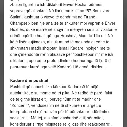
zbulon figurën e ish-diktatorit Enver Hoxha, përmes
veprave që ai shkroi. Në librin me kujtime “57 Boulevard
Stalin”, kushtuar 6 viteve të qëndrimit në Tiranë,
Champseix bën një analizë të shkurtër mbi veprën e Enver
Hoxhës, duke marrë në shqyrtim mënyrën se si ai vizatonte
udhëheqësit e huaj, që nga Hrushovi, Mao, te Tito etj. Në
këtë libër kujtimesh, ai nuk mund të mos ndalet edhe te
shkrimtari i madh shqiptar, Ismail Kadare, njohjen me të
dhe ç’mendonte rreth akuzave për “bashkëpunim” me ish-
diktatorin, apo edhe pretendimin e hedhur nga të tjerë (i
papranuar kurrë nga vetë Kadare) i të qenët disident.
Kadare dhe pushteti
Pushteti që shpesh i ka kërkuar Kadaresë të bëjë
autokritikë, e sulmonte në tri pika. Në radhë të parë, fakti
që të gjithë librat e tij, përveç “Dimirit të madh” dhe
“Koncertit”, vendoseshin në të shkuarën e largët, u
interpretuan si një refuzim për të përshkruar ndërtimin e
socializmit. Më tej, ai shfaqi dashurinë e tij për mitet,
konsideruar si “një mbijetesë religjioze dhe reaksionare”.