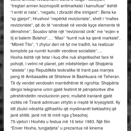
“tregtari armen kozmopolit antimarksist i kamufluar” është
“i errët si nata”, “negativ, i zbrazët dhe intrigant”; Beria ka
“sy gjarpri”; Hrushovi “nepërkë revizioniste”, shefi i “mafies
revizioniste”, që do të “vendosë në vende kyçe elemente të
dëmshme”; Souslov ishte një “revizionist cinik” me “ecjen e
tij si balerin Bolshoi”…. “Mao” “kurrë nuk ka qenë marksist”,
“Mbreti Tito”, “i zhytur deri në fyt me tradhti, ka realizuar
komplote pa numër kundër vendeve socialiste”….
Hoxha është një fetar i kuq dhe nuk shqetësohet fare të
pohojë, i vetmi në planet, për mbështetjen që Shqipëria
“ateiste” i jep Republikës teokratike të Iranit pas marrjes
peng të Ambasadës së Shteteve të Bashkuara në Teheran.
Të dy vendet vendosën marrëdhënie të ngrohta: Shqipëria
dërgoi telegrame urimi gjatë festimit të përvjetorëve dhe
përshëndetën revolucionin pers; mullahë iranianë gjatë
vizitës në Tiranë admiruan virtytin e rreptë të kryeqytetit. Ky
idil zbuloi ndoshta gjithashtu që myslimanët bektashinj që
janë shiitë, janë më të mirë nga ç’besohej.
75-vjetori i Hoxhës u festua më 16 tetor 1983. Një film
“Enver Hoxha, tungjatjeta” u prezantua në kinema