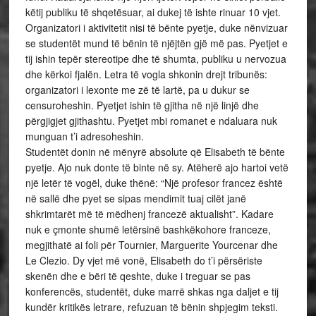
këtij publiku të shqetësuar, ai dukej të ishte rinuar 10 vjet.
Organizatori i aktivitetit nisi të bënte pyetje, duke nënvizuar
se studentët mund të bënin të njëjtën gjë më pas. Pyetjet e
tij ishin tepër stereotipe dhe të shumta, publiku u nervozua
dhe kërkoi fjalën. Letra të vogla shkonin drejt tribunës:
organizatori i lexonte me zë të lartë, pa u dukur se
censuroheshin. Pyetjet ishin të gjitha në një linjë dhe
përgjigjet gjithashtu. Pyetjet mbi romanet e ndaluara nuk
munguan t’i adresoheshin.
Studentët donin në mënyrë absolute që Elisabeth të bënte
pyetje. Ajo nuk donte të binte në sy. Atëherë ajo hartoi vetë
një letër të vogël, duke thënë: “Një profesor francez është
në sallë dhe pyet se sipas mendimit tuaj cilët janë
shkrimtarët më të mëdhenj francezë aktualisht”. Kadare
nuk e çmonte shumë letërsinë bashkëkohore franceze,
megjithatë ai foli për Tournier, Marguerite Yourcenar dhe
Le Clezio. Dy vjet më vonë, Elisabeth do t’i përsëriste
skenën dhe e bëri të qeshte, duke i treguar se pas
konferencës, studentët, duke marrë shkas nga daljet e tij
kundër kritikës letrare, refuzuan të bënin shpjegim teksti.