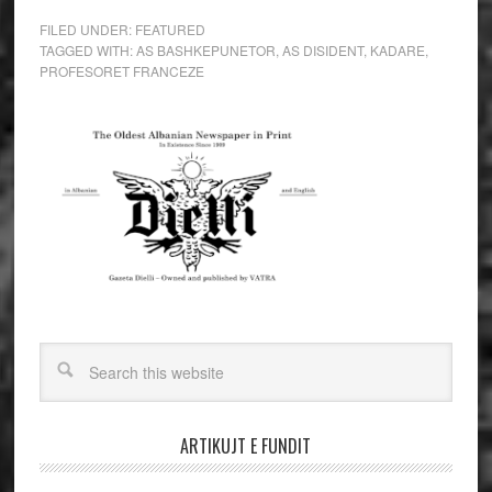
FILED UNDER:
FEATURED
TAGGED WITH:
AS BASHKEPUNETOR
,
AS DISIDENT
,
KADARE
,
PROFESORET FRANCEZE
ARTIKUJT E FUNDIT