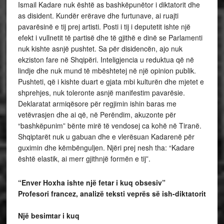
Ismail Kadare nuk është as bashkëpunëtor i diktatorit dhe
as disident. Kundër erërave dhe furtunave, ai ruajti
pavarësinë e tij prej artisti. Posti i tij i deputetit ishte një
efekt i vullnetit të partisë dhe të gjithë e dinë se Parlamenti
nuk kishte asnjë pushtet. Sa për disidencën, ajo nuk
ekziston fare në Shqipëri. Inteligjencia u reduktua që në
lindje dhe nuk mund të mbështetej në një opinion publik.
Pushteti, që i kishte duart e gjata mbi kulturën dhe mjetet e
shprehjes, nuk toleronte asnjë manifestim pavarësie.
Deklaratat armiqësore për regjimin ishin baras me
vetëvrasjen dhe ai që, në Perëndim, akuzonte për
“bashkëpunim” bënte mirë të vendosej ca kohë në Tiranë.
Shqiptarët nuk u gabuan dhe e vlerësuan Kadarenë për
guximin dhe këmbënguljen. Njëri prej nesh tha: “Kadare
është elastik, ai merr gjithnjë formën e tij”.
“Enver Hoxha ishte një fetar i kuq obsesiv”
Profesori francez, analizë teksti veprës së ish-diktatorit
Një besimtar i kuq