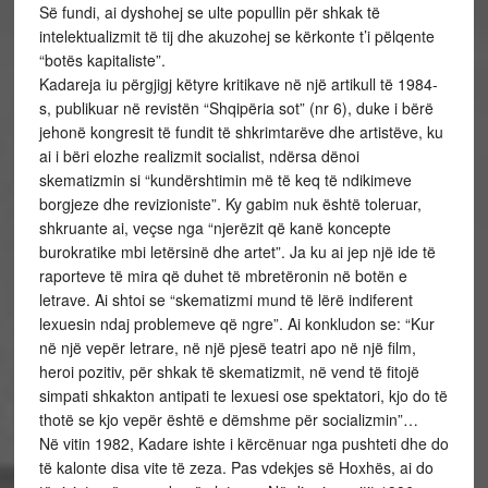
Së fundi, ai dyshohej se ulte popullin për shkak të
intelektualizmit të tij dhe akuzohej se kërkonte t’i pëlqente
“botës kapitaliste”.
Kadareja iu përgjigj këtyre kritikave në një artikull të 1984-
s, publikuar në revistën “Shqipëria sot” (nr 6), duke i bërë
jehonë kongresit të fundit të shkrimtarëve dhe artistëve, ku
ai i bëri elozhe realizmit socialist, ndërsa dënoi
skematizmin si “kundërshtimin më të keq të ndikimeve
borgjeze dhe revizioniste”. Ky gabim nuk është toleruar,
shkruante ai, veçse nga “njerëzit që kanë koncepte
burokratike mbi letërsinë dhe artet”. Ja ku ai jep një ide të
raporteve të mira që duhet të mbretëronin në botën e
letrave. Ai shtoi se “skematizmi mund të lërë indiferent
lexuesin ndaj problemeve që ngre”. Ai konkludon se: “Kur
në një vepër letrare, në një pjesë teatri apo në një film,
heroi pozitiv, për shkak të skematizmit, në vend të fitojë
simpati shkakton antipati te lexuesi ose spektatori, kjo do të
thotë se kjo vepër është e dëmshme për socializmin”…
Në vitin 1982, Kadare ishte i kërcënuar nga pushteti dhe do
të kalonte disa vite të zeza. Pas vdekjes së Hoxhës, ai do