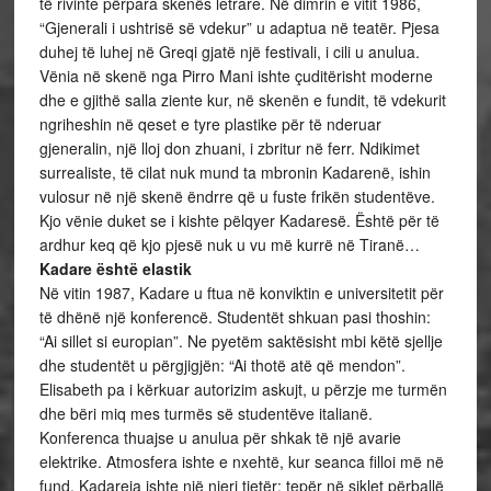
të rivinte përpara skenës letrare. Në dimrin e vitit 1986,
“Gjenerali i ushtrisë së vdekur” u adaptua në teatër. Pjesa
duhej të luhej në Greqi gjatë një festivali, i cili u anulua.
Vënia në skenë nga Pirro Mani ishte çuditërisht moderne
dhe e gjithë salla ziente kur, në skenën e fundit, të vdekurit
ngriheshin në qeset e tyre plastike për të nderuar
gjeneralin, një lloj don zhuani, i zbritur në ferr. Ndikimet
surrealiste, të cilat nuk mund ta mbronin Kadarenë, ishin
vulosur në një skenë ëndrre që u fuste frikën studentëve.
Kjo vënie duket se i kishte pëlqyer Kadaresë. Është për të
ardhur keq që kjo pjesë nuk u vu më kurrë në Tiranë…
Kadare është elastik
Në vitin 1987, Kadare u ftua në konviktin e universitetit për
të dhënë një konferencë. Studentët shkuan pasi thoshin:
“Ai sillet si europian”. Ne pyetëm saktësisht mbi këtë sjellje
dhe studentët u përgjigjën: “Ai thotë atë që mendon”.
Elisabeth pa i kërkuar autorizim askujt, u përzje me turmën
dhe bëri miq mes turmës së studentëve italianë.
Konferenca thuajse u anulua për shkak të një avarie
elektrike. Atmosfera ishte e nxehtë, kur seanca filloi më në
fund. Kadareja ishte një njeri tjetër: tepër në siklet përballë