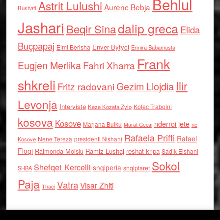
Behlul
Astrit Lulushi
Aurenc Bebja
Bushati
Jashari
dalip greca
Beqir Sina
Elida
Buçpapaj
Enver Bytyci
Elmi Berisha
Ermira Babamusta
Frank
Eugjen Merlika
Fahri Xharra
shkreli
Ilir
Gezim Llojdia
Fritz radovani
Levonja
Interviste
Kolec Traboini
Keze Kozeta Zylo
kosova
Kosove
nderroi jete
Marjana Bulku
ne
Murat Gecaj
Rafaela Prifti
Rafael
Nene Tereza
Kosove
presidenti Nishani
Floqi
Raimonda Moisiu
Ramiz Lushaj
reshat kripa
Sadik Elshani
Sokol
Shefqet Kercelli
shqiperia
shqiptaret
SHBA
Paja
Vatra
Visar Zhiti
Thaci