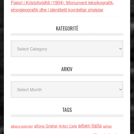
Fjalori i Kristoforidhit (1904): Monument leksikografik,
etnogjeografik dhe i identitetit kombëtar shqiptar
KATEGORITË
Kategoritë
ARKIV
Arkiv
TAGS
arben llalla
alfons Grishaj
Anton Cefa
asllan
albano kolonjari