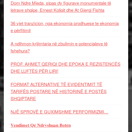
Dom Ndre Mjeda, sipas dy figurave monumentale të
letrave shqipe, Ernest Koliqit dhe At Gjergj Fishta
36 vjet tranzicion, nga ekonomia prodhuese te ekonomia
e përfitimit
A ndihmon krijimtaria në zbulimin e potencialeve të
fshehura?
PROF. AHMET QERIQI DHE EPOKA E REZISTENCЁS
DHE LUFTЁS PЁR LIRI!
FORMAT ALTERNATIVE TË EVIDENTIMIT TË
TARIFËS POSTARE NË HISTORINË E POSTËS
SHQIPTARE
NJË SPROVË E GUXIMSHME PERFORMIZMI…
𝐕𝐞𝐧𝐝𝐢𝐦𝐞𝐭 𝐐𝐞̈ 𝐍𝐝𝐫𝐲𝐬𝐡𝐮𝐚𝐧 𝐁𝐨𝐭𝐞̈𝐧