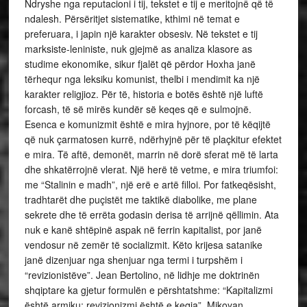
Ndryshe nga reputacioni i tij, tekstet e tij e meritojnë që të
ndalesh. Përsëritjet sistematike, kthimi në temat e
preferuara, i japin një karakter obsesiv. Në tekstet e tij
marksiste-leniniste, nuk gjejmë as analiza klasore as
studime ekonomike, sikur fjalët që përdor Hoxha janë
tërhequr nga leksiku komunist, thelbi i mendimit ka një
karakter religjioz. Për të, historia e botës është një luftë
forcash, të së mirës kundër së keqes që e sulmojnë.
Esenca e komunizmit është e mira hyjnore, por të këqijtë
që nuk çarmatosen kurrë, ndërhyjnë për të plaçkitur efektet
e mira. Të aftë, demonët, marrin në dorë sferat më të larta
dhe shkatërrojnë vlerat. Një herë të vetme, e mira triumfoi:
me “Stalinin e madh”, një erë e artë filloi. Por fatkeqësisht,
tradhtarët dhe puçistët me taktikë diabolike, me plane
sekrete dhe të errëta godasin derisa të arrijnë qëllimin. Ata
nuk e kanë shtëpinë aspak në ferrin kapitalist, por janë
vendosur në zemër të socializmit. Këto krijesa satanike
janë dizenjuar nga shenjuar nga termi i turpshëm i
“revizionistëve”. Jean Bertolino, në lidhje me doktrinën
shqiptare ka gjetur formulën e përshtatshme: “Kapitalizmi
është armiku; revizionizmi është e keqja”. Mikoyan,