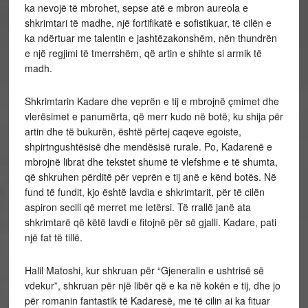
ka nevojë të mbrohet, sepse atë e mbron aureola e
shkrimtari të madhe, një fortifikatë e sofistikuar, të cilën e
ka ndërtuar me talentin e jashtëzakonshëm, nën thundrën
e një regjimi të tmerrshëm, që artin e shihte si armik të
madh.
Shkrimtarin Kadare dhe veprën e tij e mbrojnë çmimet dhe
vlerësimet e panumërta, që merr kudo në botë, ku shija për
artin dhe të bukurën, është përtej caqeve egoiste,
shpirtngushtësisë dhe mendësisë rurale. Po, Kadarenë e
mbrojnë librat dhe tekstet shumë të vlefshme e të shumta,
që shkruhen përditë për veprën e tij anë e kënd botës. Në
fund të fundit, kjo është lavdia e shkrimtarit, për të cilën
aspiron secili që merret me letërsi. Të rrallë janë ata
shkrimtarë që këtë lavdi e fitojnë për së gjalli. Kadare, pati
një fat të tillë.
Halil Matoshi, kur shkruan për “Gjeneralin e ushtrisë së
vdekur”, shkruan për një libër që e ka në kokën e tij, dhe jo
për romanin fantastik të Kadaresë, me të cilin ai ka fituar