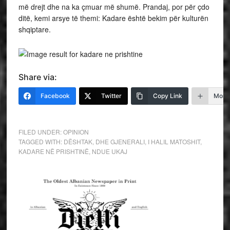
më drejt dhe na ka çmuar më shumë. Prandaj, por për çdo
ditë, kemi arsye të themi: Kadare është bekim për kulturën
shqiptare.
Share via:
Facebook
Twitter
Copy Link
More
FILED UNDER:
OPINION
TAGGED WITH:
DËSHTAK
,
DHE GJENERALI
,
I HALIL MATOSHIT
,
KADARE NË PRISHTINË
,
NDUE UKAJ