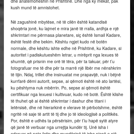
dhe anatemoheshin në Prishtinë. Dhe nga ky mëkat, pak
kush mund të amnistohet.
Në zagushinë mbytëse, në të cilën është katandisë
shoqëria jonë, ku lajmet e mira janë të rralla, ardhja e një
shkrimtari me përmasa planetare, siç është Ismail Kadare,
është festë dhe bekim. Kështu ngjet kudo në botën
normale, dhe kështu ishte edhe në Prishtinë, ku Kadare, si
autoritet i padiskutueshëm letrar, u mirëprit nga lexues të
shumtë, që prisnin me orë të tëra, për ta takuar, për t’u
fotografuar me të dhe për ta marrë një libër me nënshkrim
të tijin. Ndaj, trillet dhe insinuatat me prapavijë, nuk i bëjnë
kurrfarë dëmi autorit, sepse, ai qëmoti është në ato lartësi,
ku pështyma nuk mbërrin. Po, sepse ai qëmoti është
certifikuar nga lexuesi i kultivuar, kudo në botë. Është klishe
të thuhet që ai është shkrimtar i dashur dhe titani i
letërsisë, dhe në hierarkinë e vlerave të përbotshme, është
ngritë në saje të artit të tij dhe jo të ideologjisë a politikës.
Por, është e udhës ta përsërisim, për t’iu hapë sytë atyre
që janë të verbuar nga urrejtja kundër tij. Unë isha i
nderuar që pata fatin dhe mundësinë të isha pjesë e një