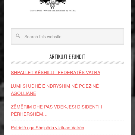
ARTIKUJT E FUNDIT
SHPALLET KËSHILLI I FEDERATËS VATRA
LUMI SI UDHË E NDRYSHIM NË POEZINË
AGOLLIANE
ZËMËRIM DHE PAS VDEKJES! DISIDENTI I
PËRHERSHËM…
Patriotë nga Shqipëria vizituan Vatrën