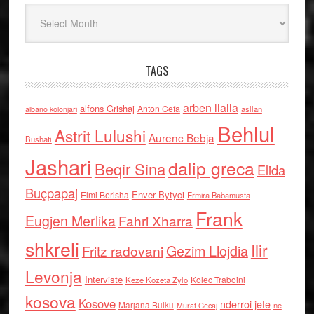
Arkiv
TAGS
arben llalla
alfons Grishaj
Anton Cefa
asllan
albano kolonjari
Behlul
Astrit Lulushi
Aurenc Bebja
Bushati
Jashari
dalip greca
Beqir Sina
Elida
Buçpapaj
Enver Bytyci
Elmi Berisha
Ermira Babamusta
Frank
Eugjen Merlika
Fahri Xharra
shkreli
Ilir
Gezim Llojdia
Fritz radovani
Levonja
Interviste
Kolec Traboini
Keze Kozeta Zylo
kosova
Kosove
nderroi jete
Marjana Bulku
ne
Murat Gecaj