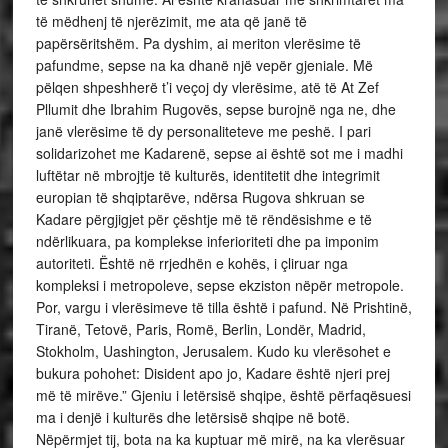
të mëdhenj të njerëzimit, me ata që janë të
papërsëritshëm. Pa dyshim, ai meriton vlerësime të
pafundme, sepse na ka dhanë një vepër gjeniale. Më
pëlqen shpeshherë t’i veçoj dy vlerësime, atë të At Zef
Pllumit dhe Ibrahim Rugovës, sepse burojnë nga ne, dhe
janë vlerësime të dy personaliteteve me peshë. I pari
solidarizohet me Kadarenë, sepse ai është sot me i madhi
luftëtar në mbrojtje të kulturës, identitetit dhe integrimit
europian të shqiptarëve, ndërsa Rugova shkruan se
Kadare përgjigjet për çështje më të rëndësishme e të
ndërlikuara, pa komplekse inferioriteti dhe pa imponim
autoriteti. Është në rrjedhën e kohës, i çliruar nga
kompleksi i metropoleve, sepse ekziston nëpër metropole.
Por, vargu i vlerësimeve të tilla është i pafund. Në Prishtinë,
Tiranë, Tetovë, Paris, Romë, Berlin, Londër, Madrid,
Stokholm, Uashington, Jerusalem. Kudo ku vlerësohet e
bukura pohohet: Disident apo jo, Kadare është njeri prej
më të mirëve.” Gjeniu i letërsisë shqipe, është përfaqësuesi
ma i denjë i kulturës dhe letërsisë shqipe në botë.
Nëpërmjet tij, bota na ka kuptuar më mirë, na ka vlerësuar