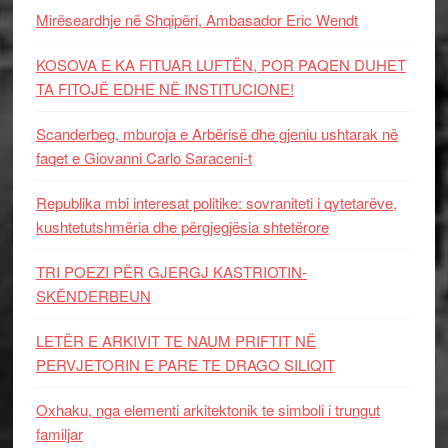
Mirëseardhje në Shqipëri, Ambasador Eric Wendt
KOSOVA E KA FITUAR LUFTËN, POR PAQEN DUHET
TA FITOJË EDHE NË INSTITUCIONE!
Scanderbeg, mburoja e Arbërisë dhe gjeniu ushtarak në
faqet e Giovanni Carlo Saraceni-t
Republika mbi interesat politike: sovraniteti i qytetarëve,
kushtetutshmëria dhe përgjegjësia shtetërore
TRI POEZI PËR GJERGJ KASTRIOTIN-
SKËNDERBEUN
LETËR E ARKIVIT TE NAUM PRIFTIT NË
PERVJETORIN E PARE TE DRAGO SILIQIT
Oxhaku, nga elementi arkitektonik te simboli i trungut
familjar