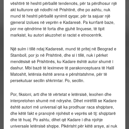
vështirë të heshti përballë tendencës, për ta përdhosur një
akt kulturore që ndodhi në Prishtinë, dhe po ashtu, nuk
mund të heshti përballë synimit qyqar, për ta sajuar një
gjeneral izolues në veprën e Kadaresë. Pa kurrfarë baze,
por me qëndrime të forta dhe gjuhë linçuese, të tipit
marksist, ku autori akuzohet si racist e etnocentrik.
Një sulm i tillë ndaj Kadaresë, mund të pritej në Beograd e
Stamboll, por jo në Prishtinë, dhe si i tillë, nuk i përket
mendësisë së Prishtinës, ku Kadare është autor shumë i
dashur. Mbi bazë të leximeve të parakonceptuara të Halil
Matoshit, letërsia është arena e përshtatshme, për të
persekutuar secilin shkrimtar. Po, secilin.
Por, fiksioni, arti dhe të vërtetat e letërsisë, lexohen dhe
interpretohen shumë më ndryshe. Dihet mirëfilli se Kadare
është autori më universal që ka prodhuar raca shqiptare,
dhe këtë fakt e pranojnë njohësit e veprës së tij: shqiptarë
dhe të huaj. Po ashtu, dihet që Kadare i dha njohje
universale letërsisë shqipe. Pikërisht për këtë arsye, ai nuk