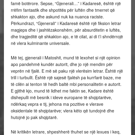
famë botërore. Sepse, “Gjenerali…” i Kadaresë, është një
rrëfim fantastik dhe shpotitës për luftën dhe tmerret që
shkakton ajo, dhe askund nuk ka nuanca raciste.
Përkundrazi, “Gjenerali” i Kadaresë është një fiksion letrar
magjeps dhe i jashtëzakonshëm, për absurditetin e luftës,
dhe tragjeditë që shkakton ajo, e të cilat, ai di t’i shndërrojë
në vlera kulminante universale.
Më tej, gjenerali i Matoshit, mund të lexohet si një opinion
apo pandehmë kundër autorit, dhe jo një mendim për
veprën në fjalë. E më së paku një vlerësim letrar. Është një
trill i turbullt. Është një sajesë fjalësh pa kurrfarë baze, me
të cilën ai tenton të hedh baltë mbi personalitetin e autorit.
E gjithë kjo, mund të lidhet me faktin se, Kadare është
dishepulli më besnik i ideve europane të shqiptarëve,
ndërkaq vepra e tij, jehona ma pozitive e vlerave
oksidentale të shqiptarëve; vlera këto që tundojnë dhe
hutojnë jo pak shqiptarë.
Në kritikën letrare, shpeshherë thuhet se një lexues i keq,