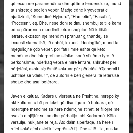
që lexon me paramendime dhe qëllime tendencioze, mund
ta shkretojë secilën vepër. Madje edhe kryeveprat e
njerëzimit, “Komedinë Hyjnore”, “Hamletin”, “Fasutin”,
“Procesin”, etj. Dhe, nëse doni të dini, shembuj të tillë kemi
edhe përbrenda mendimit letrar shqiptar. Në kritikën
letrare, ekziston një mendim i pranuar gjithandej, se
lexuesit skematikë, të dobët, lexuesit ideologjikë, mund ta
mjegullojnë çdo vepër, por fati i mirë është që këto
mendime dhe interpretime stihike, kanë stinën e tyre të
përkohshme, ndërkaq vepra e mirë letrare, shkruhet për
përjetësi, ashtu siç është shkruar për përjetësi “Gjenerali i
ushtrisë së vdekur “, që autorin e bëri gjeneral të letërsisë
shqipe dhe asaj botërore.
Javën e kaluar, Kadare u vlerësua në Prishtinë, mirëpo ky
akt kulturor, u bë pretekst që disa figura të hutuara, që
ndërrojnë mendime sa herë ndërrojnë stinët, të fillojnë me
avazin e njëjtë: sulme dhe përbaltje mbi Kadarenë. Këto
vërsulje, nuk janë të reja. Ato dalin sipërfaqe, sa herë i
rritet shkëlqimi estetik i veprës së tij. Dhe si të tilla, nuk ka