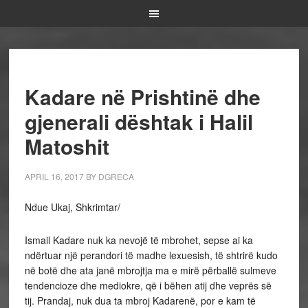
Kadare në Prishtinë dhe
gjenerali dështak i Halil
Matoshit
APRIL 16, 2017
BY
DGRECA
Ndue Ukaj, Shkrimtar/
Ismail Kadare nuk ka nevojë të mbrohet, sepse ai ka
ndërtuar një perandori të madhe lexuesish, të shtrirë kudo
në botë dhe ata janë mbrojtja ma e mirë përballë sulmeve
tendencioze dhe mediokre, që i bëhen atij dhe veprës së
tij. Prandaj, nuk dua ta mbroj Kadarenë, por e kam të