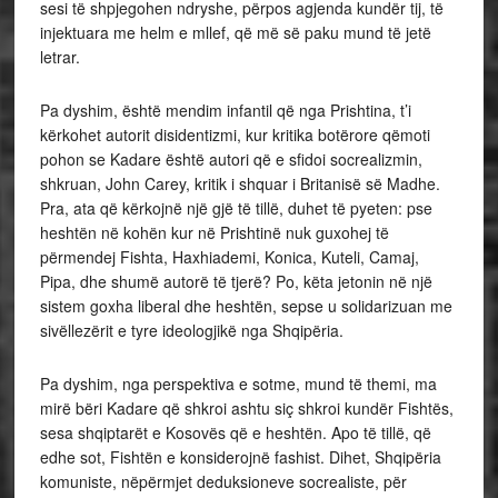
sesi të shpjegohen ndryshe, përpos agjenda kundër tij, të
injektuara me helm e mllef, që më së paku mund të jetë
letrar.
Pa dyshim, është mendim infantil që nga Prishtina, t’i
kërkohet autorit disidentizmi, kur kritika botërore qëmoti
pohon se Kadare është autori që e sfidoi socrealizmin,
shkruan, John Carey, kritik i shquar i Britanisë së Madhe.
Pra, ata që kërkojnë një gjë të tillë, duhet të pyeten: pse
heshtën në kohën kur në Prishtinë nuk guxohej të
përmendej Fishta, Haxhiademi, Konica, Kuteli, Camaj,
Pipa, dhe shumë autorë të tjerë? Po, këta jetonin në një
sistem goxha liberal dhe heshtën, sepse u solidarizuan me
sivëllezërit e tyre ideologjikë nga Shqipëria.
Pa dyshim, nga perspektiva e sotme, mund të themi, ma
mirë bëri Kadare që shkroi ashtu siç shkroi kundër Fishtës,
sesa shqiptarët e Kosovës që e heshtën. Apo të tillë, që
edhe sot, Fishtën e konsiderojnë fashist. Dihet, Shqipëria
komuniste, nëpërmjet deduksioneve socrealiste, për