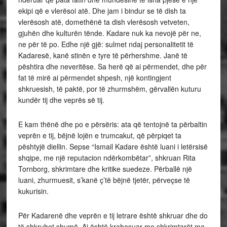
ekipi që e vlerësoi atë. Dhe jam i bindur se të dish ta
vlerësosh atë, domethënë ta dish vlerësosh vetveten,
gjuhën dhe kulturën tënde. Kadare nuk ka nevojë për ne,
ne për të po. Edhe një gjë: sulmet ndaj personalitetit të
Kadaresë, kanë stinën e tyre të përhershme. Janë të
pështira dhe neveritëse. Sa herë që ai përmendet, dhe për
fat të mirë ai përmendet shpesh, një kontingjent
shkruesish, të paktë, por të zhurmshëm, gërvallën kuturu
kundër tij dhe veprës së tij.
E kam thënë dhe po e përsëris: ata që tentojnë ta përbaltin
veprën e tij, bëjnë lojën e trumcakut, që përpiqet ta
pështyjë diellin. Sepse “Ismail Kadare është luani i letërsisë
shqipe, me një reputacion ndërkombëtar”, shkruan Rita
Tornborg, shkrimtare dhe kritike suedeze. Përballë një
luani, zhurmuesit, s’kanë ç’të bëjnë tjetër, përveçse të
kukurisin.
Për Kadarenë dhe veprën e tij letrare është shkruar dhe do
të shkruhet shumë. Ai është krahasuar me shkrimtarët ma