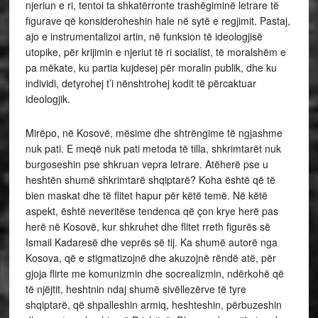
njeriun e ri, tentoi ta shkatërronte trashëgiminë letrare të
figurave që konsideroheshin hale në sytë e regjimit. Pastaj,
ajo e instrumentalizoi artin, në funksion të ideologjisë
utopike, për krijimin e njeriut të ri socialist, të moralshëm e
pa mëkate, ku partia kujdesej për moralin publik, dhe ku
individi, detyrohej t’i nënshtrohej kodit të përcaktuar
ideologjik.
Mirëpo, në Kosovë, mësime dhe shtrëngime të ngjashme
nuk pati. E meqë nuk pati metoda të tilla, shkrimtarët nuk
burgoseshin pse shkruan vepra letrare. Atëherë pse u
heshtën shumë shkrimtarë shqiptarë? Koha është që të
bien maskat dhe të flitet hapur për këtë temë. Në këtë
aspekt, është neveritëse tendenca që çon krye herë pas
herë në Kosovë, kur shkruhet dhe flitet rreth figurës së
Ismail Kadaresë dhe veprës së tij. Ka shumë autorë nga
Kosova, që e stigmatizojnë dhe akuzojnë rëndë atë, për
gjoja flirte me komunizmin dhe socrealizmin, ndërkohë që
të njëjtit, heshtnin ndaj shumë sivëllezërve të tyre
shqiptarë, që shpalleshin armiq, heshteshin, përbuzeshin