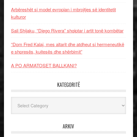
Arbëreshët si model evropian i mbrojtjes së identitetit
kulturor
Sali Shijaku, “Diego Rivera” shqiptar i artit tonë kombëtar
“Dom Fred Kalaj, mes altarit dhe atdheut si hermeneutikë
e shpresës, kujtesës dhe shërbimit”
A PO ARMATOSET BALLKANI?
KATEGORITË
Kategoritë
ARKIV