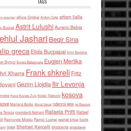
TAGS
arben llalla
alfons Grishaj
Anton Cefa
no kolonjari
Astrit Lulushi
Aurenc Bebja
an Bushati
ehlul Jashari
Beqir Sina
alip greca
Elida Buçpapaj
Elmi Berisha
Eugjen Merlika
er Bytyci
Ermira Babamusta
Frank shkreli
hri Xharra
Fritz
Ilir Levonja
Gezim Llojdia
dovani
kosova
rviste
Kolec Traboini
Keze Kozeta Zylo
sove
nderroi jete
Marjana Bulku
ne Kosove
Murat Gecaj
Rafaela Prifti
Rafael
e Tereza
presidenti Nishani
qi
Raimonda Moisiu
Ramiz Lushaj
reshat kripa
Sadik
Shefqet Kercelli
shqiperia
hani
shqiptaret
SHBA