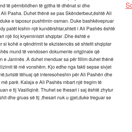
So
d të përmblidhen të gjitha të dhënat si dhe
n Ali Pasha. Duhet thënë se pas Skënderbeut,është Ali
t duke e taposur pushtimin osman. Duke bashkëvepruar
dy palët kishin një kundërshtar,shteti i Ali Pashës është
ri një lloj kryeministri shqiptar .Dhe është e
 si kohë e qëndrimit te ekzistencës së shtetit shqiptar
shës mund të vendosen dokumente origjinale që
in e Janinës .A duhet menduar sa për fillim duhet thënë
alizimit të më vonshëm. Kjo edhe nga fakti sepse sivjet
umë,turistë tëhuaj që interesoheshin për Ali Pashën dhe
j më parë. Kalaja e Ali Pashës mbart një tregim të
an e tij Vasiliqinë. Thuhet se thesari i saj është zhytur
it dhe gruas së tij ,thesari nuk u gjet,duke treguar se