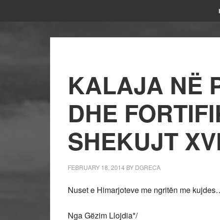
KALAJA NË
DHE FORTIFI
SHEKUJT XVII
FEBRUARY 18, 2014
BY
DGRECA
Nuset e Himarjoteve me ngritën me kujdes
Nga Gëzim Llojdia*/