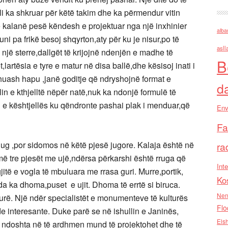
li ka shkruar për këtë takim dhe ka përmendur vitin
në kalanë pesë këndesh e projektuar nga një inxhinier
alba
ni pa frikë besoj shqyrton,aty për ku je nisur,po të
asll
jë sterre,dallgët të krijojnë ndenjën e madhe të
B
lartësia e tyre e matur në disa ballë,dhe kësisoj inati i
huash hapu ,janë goditje që ndryshojnë format e
d
in e kthjelltë nëpër natë,nuk ka ndonjë formulë të
rin e kështjellës ku qëndronte pashai plak i menduar,që
Env
Fa
 jug ,por sidomos në këtë pjesë jugore. Kalaja është në
ra
 më tre pjesët me ujë,ndërsa përkarshi është rruga që
Inte
jitë e vogla të mbuluara me rrasa guri. Murre,portik,
Ko
da ka dhoma,puset e ujit. Dhoma të errtë si biruca.
Nen
urë. Një ndër specialistët e monumenteve të kulturës
Flo
de interesante. Duke parë se në ishullin e Janinës,
Els
e ndoshta në të ardhmen mund të projektohet dhe të