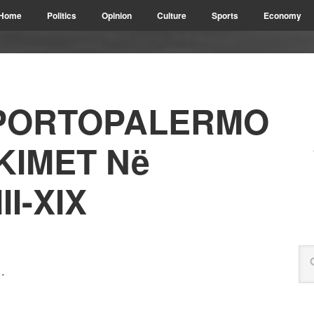
Home
Politics
Opinion
Culture
Sports
Economy
 PORTOPALERMO
KIMET Në
I-XIX
…