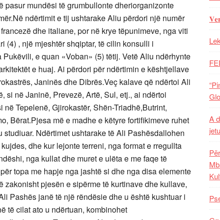
r të pasur mundësi të grumbullonte dheriorganizonte
mër.Në ndërtimit e tij ushtarake Aliu përdori një numër
𝐕𝐞
francezë dhe italiane, por në krye tëpunimeve, nga viti
Lek
(4) , një mjeshtër shqiptar, të cilin konsulli i
 Pukëvili, e quan «Voban» (5) tëtij. Vetë Aliu ndërhynte
FE
itektët e huaj. Ai përdori për ndërtimin e kështjellave
rokastrës, Janinës dhe Dibrës.Veç kalave që ndërtoi Ali
“Pi
, si në Janinë, Prevezë, Artë, Sul, etj., ai ndërtoi
Glo
 si në Tepelenë, Gjirokastër, Shën-Triadhë,Butrint,
A d
o, Bërat.Pjesa më e madhe e këtyre fortifikimeve ruhet
jet
u studiuar. Ndërtimet ushtarake të Ali Pashësdallohen
kujdes, dhe kur lejonte terreni, nga format e rregullta
Për
ëndëshi, nga kullat dhe muret e ulëta e me faqe të
Mba
 për topa me hapje nga jashtë si dhe nga disa elemente
Kul
jnë zakonisht pjesën e sipërme të kurtinave dhe kullave,
e Ali Pashës janë të një rëndësie dhe u është kushtuar i
Pse
në të cilat ato u ndërtuan, kombinohet