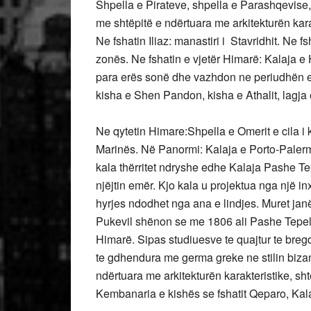
Shpella e Pirateve, shpella e Parashqevise, 
me shtëpitë e ndërtuara me arkitekturën karakt
Ne fshatin Iliaz: manastiri i Stavridhit. Ne f
zonës. Ne fshatin e vjetër Himarë: Kalaja e Hi
para erës sonë dhe vazhdon ne periudhën e 
kisha e Shen Pandon, kisha e Athalit, lagja e
Ne qytetin Himare:Shpella e Omerit e cila i 
Marinës. Në Panormi: Kalaja e Porto-Palerm
kala thërritet ndryshe edhe Kalaja Pashe Te
njëjtin emër. Kjo kala u projektua nga një i
hyrjes ndodhet nga ana e lindjes. Muret janë
Pukevil shënon se me 1806 ali Pashe Tepelena
Himarë. Sipas studiuesve te quajtur te bregde
te gdhendura me germa greke ne stilin bizan
ndërtuara me arkitekturën karakteristike, sht
Kembanaria e kishës se fshatit Qeparo, Kalaj