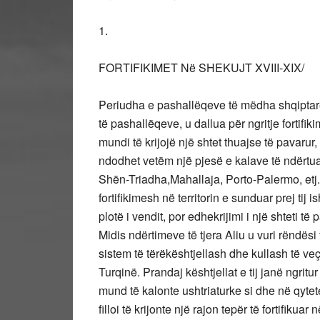
1.
FORTIFIKIMET Në SHEKUJT XVIII-XIX/
Periudha e pashallëqeve të mëdha shqiptar
të pashallëqeve, u dallua për ngritje fortifiki
mundi të krijojë një shtet thuajse të pavaru
ndodhet vetëm një pjesë e kalave të ndërtuara
Shën-Triadha,Mahallaja, Porto-Palermo, etj. Q
fortifikimesh në territorin e sunduar prej ti
plotë i vendit, por edhekrijimi i një shteti t
Midis ndërtimeve të tjera Aliu u vuri rëndësi
sistem të tërëkështjellash dhe kullash të ve
Turqinë. Prandaj kështjellat e tij janë ngrit
mund të kalonte ushtriaturke si dhe në qyte
filloi të krijonte një rajon tepër të fortifikua