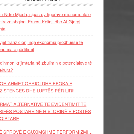
 Ndre Mjeda, sipas dy figurave monumentale
letrave shqipe, Ernest Koliqit dhe At Gjergj
hta
vjet tranzicion, nga ekonomia prodhuese te
nomia e përfitimit
dihmon krijimtaria në zbulimin e potencialeve të
ehura?
OF. AHMET QERIQI DHE EPOKA E
ZISTENCЁS DHE LUFTЁS PЁR LIRI!
RMAT ALTERNATIVE TË EVIDENTIMIT TË
RIFËS POSTARE NË HISTORINË E POSTËS
QIPTARE
Ë SPROVË E GUXIMSHME PERFORMIZMI…