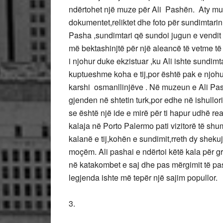
ndërtohet një muze për Ali Pashën. Aty mun
dokumentet,reliktet dhe foto për sundimtari
Pasha ,sundimtari që sundoi jugun e vendi
më bektashinjtë për një aleancë të vetme të 
i njohur duke ekzistuar ,ku Ali ishte sundimta
kuptueshme koha e tij,por është pak e njohur
karshi osmanllinjëve . Në muzeun e Ali Pa
gjenden në shtetin turk,por edhe në ishullor
se është një ide e mirë për ti hapur udhë re
kalaja në Porto Palermo pati vizitorë të sh
kalanë e tij,kohën e sundimit,rreth dy sheku
moçëm. Ali pashai e ndërtoi këtë kala për gru
në katakombet e saj dhe pas mërgimit të pash
legjenda ishte më tepër një sajim popullor.
3.