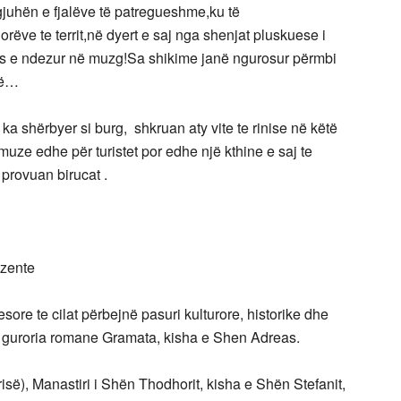
gjuhën e fjalëve të patregueshme,ku të
rëve te territ,në dyert e saj nga shenjat pluskuese i
shës e ndezur në muzg!Sa shikime janë ngurosur përmbi
llë…
ka shërbyer si burg, shkruan aty vite te rinise në këtë
ze edhe për turistet por edhe një kthine e saj te
 provuan birucat .
ezente
sore te cilat përbejnë pasuri kulturore, historike dhe
t: guroria romane Gramata, kisha e Shen Adreas.
ë), Manastiri i Shën Thodhorit, kisha e Shën Stefanit,