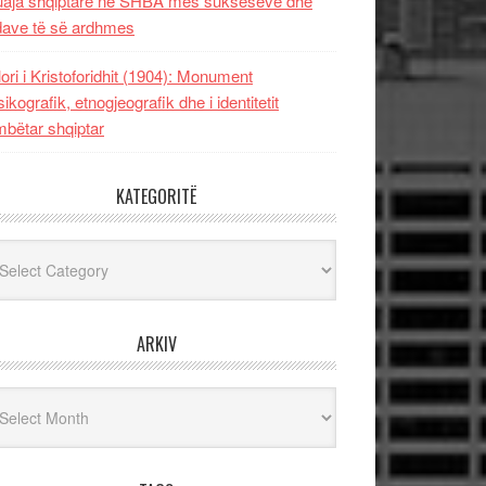
uaja shqiptare në SHBA mes sukseseve dhe
dave të së ardhmes
lori i Kristoforidhit (1904): Monument
sikografik, etnogjeografik dhe i identitetit
bëtar shqiptar
KATEGORITË
egoritë
ARKIV
iv