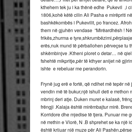
kthehem tek ju i ka thënë edhe Pukevil ,i ci
1806,kohë këtë cilin Ali Pasha e mirëpriti 
bashkëkombës i Pukevilit, po francez. Afrohu
them në gjuhën vendase ”Mirëardhësh ! Në n
frikës,zhurma e tyre,shkrumbëzimi,përplasjet,
erës,nuk mund të përballohen përveçse tu t
shkëmbinjve .Ktheni ploret o detar… në qiell
fshehtë mikpritje,për të kthyer anijet në gji
ishte e rebeluar me perandorin.
Frynë jug erë e fortë, që ndihet më tepër në
vendin më të bukur,një ishull deti e rrethon
mbrinj deri atje. Duken muret e kalasë, frëng
frëngji .Kalaja është mirëmbajtur mirë. Bren
Korridore dhe mjedise të tjera. Punuar me g
në rrethin e Vlorë, N .B shprehet se ka një i
është krijuar një muze për Ali Pashën,përs