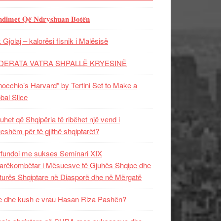
𝐝𝐢𝐦𝐞𝐭 𝐐𝐞̈ 𝐍𝐝𝐫𝐲𝐬𝐡𝐮𝐚𝐧 𝐁𝐨𝐭𝐞̈𝐧
 Gjolaj – kalorësi fisnik i Malësisë
DERATA VATRA SHPALLË KRYESINË
nocchio’s Harvard” by Tertini Set to Make a
bal Slice
uhet që Shqipëria të ribëhet një vend i
ueshëm për të gjithë shqiptarët?
fundoi me sukses Seminari XIX
rëkombëtar i Mësuesve të Gjuhës Shqipe dhe
turës Shqiptare në Diasporë dhe në Mërgatë
 dhe kush e vrau Hasan Riza Pashën?