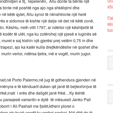
Gr
ndlindjen e tij, Tepelenën, Aliu donte ta bënte një
sfi
mos binte më poshtë nga ajo nga shkëlqimi dhe
në këtë qytet, Aliu synoi të nënshtronte një herë
Fja
ës e sidomos të kishte një dalje në det në këtë zonë,
lek
n. Kështu, rreth vitit 1797, ai ndërtoi një kështjellë të
kom
ë kodër të ulët, nga ku zotërohej një pjesë e luginës së
t, muret e saj kishin një gjerësi prej vetëm 0,75 m dhe
ë trapezi, ajo ka katër kulla drejtkëndëshe në qoshet dhe
 murin verior, ndërsa tjetra, më e vogël, murin jugor.
Kat
ashait,në Porto Palermo,në jug të gdhendura gjenden në
a mënyra e të kënduarit duken që janë të bejtexhinjve të
rikë,inati i erës dhe dallgët janë frikë…Ky është
Ark
t’u paraqesë variantin e dytë të mësuesit Janko Pali
orri i Ali Pashait me fjalët,ktheni ploret o
rohen aty buzë vendit ku prehej pashai. Një ditë do të