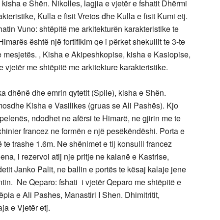
kisha e Shën. Nikolles, lagjia e vjetër e fshatit Dhërmi
eristike, Kulla e fisit Vretos dhe Kulla e fisit Kumi etj.
shatin Vuno: shtëpitë me arkitekturën karakteristike te
marës është një fortifikim qe i përket shekullit te 3-te
mesjetës. , Kisha e Akipeshkopise, kisha e Kasiopise,
 vjetër me shtëpitë me arkitekture karakteristike.
ka dhënë dhe emrin qytetit (Spile), kisha e Shën.
osdhe Kisha e Vasilikes (gruas se Ali Pashës). Kjo
pelenës, ndodhet ne afërsi te Himarë, ne gjirin me te
nxhinier francez ne formën e një pesëkëndëshi. Porta e
 te trashe 1.6m. Ne shënimet e tij konsulli francez
, i rezervoi atij nje pritje ne kalanë e Kastrise,
tit Janko Palit, ne ballin e portës te kësaj kalaje jene
tin. Ne Qeparo: fshati i vjetër Qeparo me shtëpitë e
ëpia e Ali Pashes, Manastiri I Shen. Dhimitritit,
a e Vjetër etj.