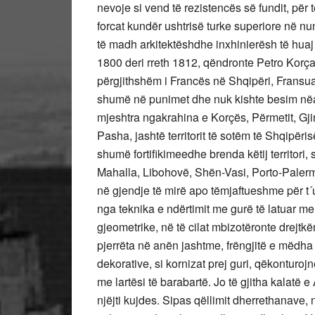
nevoje si vend të rezistencës së fundit, pë
forcat kundër ushtrisë turke superiore në nu
të madh arkitektëshdhe inxhinierësh të huaj 
1800 deri rreth 1812, qëndronte Petro Korçari 
përgjithshëm i Francës në Shqipëri, Fransua
shumë në punimet dhe nuk kishte besim nëark
mjeshtra ngakrahina e Korçës, Përmetit, Gji
Pasha, jashtë territorit të sotëm të Shqipërisë
shumë fortifikimeedhe brenda këtij territori,
Mahalla, Libohovë, Shën-Vasi, Porto-Palerm
në gjendje të mirë apo tëmjaftueshme për t´
nga teknika e ndërtimit me gurë të latuar me 
gjeometrike, në të cilat mbizotëronte drejtk
pjerrëta në anën jashtme, frëngjitë e mëdha
dekorative, si kornizat prej guri, qëkonturo
me lartësi të barabartë. Jo të gjitha kalatë 
njëjti kujdes. Sipas qëllimit dherrethanave, 