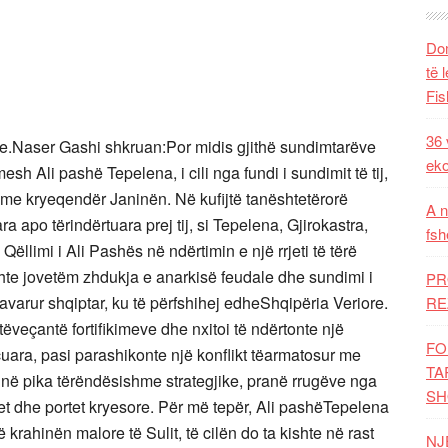
Dom
të 
Fis
36 
e.Naser Gashi shkruan:Por midis gjithë sundimtarëve
eko
mesh Ali pashë Tepelena, i cili nga fundi i sundimit të tij,
r, me kryeqendër Janinën. Në kufijtë tanështetërorë
A n
 apo tërindërtuara prej tij, si Tepelena, Gjirokastra,
fsh
ëllimi i Ali Pashës në ndërtimin e një rrjeti të tërë
j ishte jovetëm zhdukja e anarkisë feudale dhe sundimi i
PR
ë pavarur shqiptar, ku të përfshihej edheShqipëria Veriore.
RE
 tëveçantë fortifikimeve dhe nxitoi të ndërtonte një
FO
çuara, pasi parashikonte një konflikt tëarmatosur me
TA
ur në pika tërëndësishme strategjike, pranë rrugëve nga
SH
tet dhe portet kryesore. Për më tepër, Ali pashëTepelena
r në krahinën malore të Sulit, të cilën do ta kishte në rast
NJ