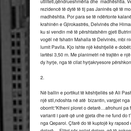
utiliteti,qëndrueshmëria dhe madhështia. Ve
rezidencë të dytë të tij pas Janinës që të 
madhështia. Por para se të ndërtonte kalanë 
krahinën e Gjirokastrës, Delvinës dhe Himar
ku si vendin më të përshtatshëm gjeti Butrinti
vogël në fshatin Mahalla të Delvinës, mbi ni
lumit Pavlla. Kjo ishte një kështjellë e dobë
lartësi 3,50 m. Me planimetri në trajtën e nj
dy hyrje, nga të cilat hyrjakryesore përshkon
2.
Në ballin e portikut të kështjellës së Ali P
një stil,ndoshta në atë bizantin, vargjet ng
oborrit:”Ktheni ploret o detarë…afrohuni pa f
varianti i parë që unë gjeta dhe ne fund do 
nga Qeparoi. Çfarë do të kuptojë ky rapsod ob
detarë…,Flitet për anijet detare, që të anko