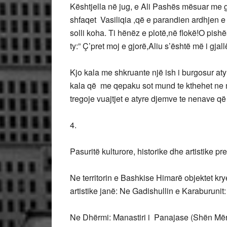
Kështjella në jug, e Ali Pashës mësuar me 
shfaqet Vasiliqia ,që e parandien ardhjen e o
solli koha. Ti hënëz e plotë,në flokë!O pi
ty:” Ç’pret moj e gjorë,Aliu s’është më i gja
Kjo kala me shkruante një ish i burgosur aty 
kala që me qepaku sot mund te kthehet ne mu
tregoje vuajtjet e atyre djemve te nenave që
4.
Pasuritë kulturore, historike dhe artistike pr
Ne territorin e Bashkise Himarë objektet krye
artistike janë: Ne Gadishullin e Karaburuni
Ne Dhërmi: Manastiri i Panajase (Shën Mëris