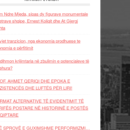
 Ndre Mjeda, sipas dy figurave monumentale
letrave shqipe, Ernest Koliqit dhe At Gjergj
hta
vjet tranzicion, nga ekonomia prodhuese te
nomia e përfitimit
dihmon krijimtaria në zbulimin e potencialeve të
ehura?
OF. AHMET QERIQI DHE EPOKA E
ZISTENCЁS DHE LUFTЁS PЁR LIRI!
RMAT ALTERNATIVE TË EVIDENTIMIT TË
RIFËS POSTARE NË HISTORINË E POSTËS
QIPTARE
Ë SPROVË E GUXIMSHME PERFORMIZMI…