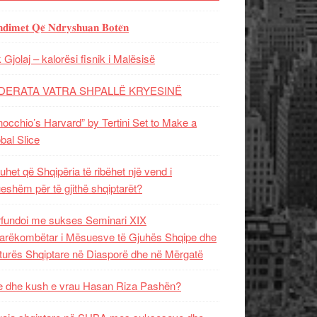
𝐝𝐢𝐦𝐞𝐭 𝐐𝐞̈ 𝐍𝐝𝐫𝐲𝐬𝐡𝐮𝐚𝐧 𝐁𝐨𝐭𝐞̈𝐧
 Gjolaj – kalorësi fisnik i Malësisë
DERATA VATRA SHPALLË KRYESINË
nocchio’s Harvard” by Tertini Set to Make a
bal Slice
uhet që Shqipëria të ribëhet një vend i
ueshëm për të gjithë shqiptarët?
fundoi me sukses Seminari XIX
rëkombëtar i Mësuesve të Gjuhës Shqipe dhe
turës Shqiptare në Diasporë dhe në Mërgatë
 dhe kush e vrau Hasan Riza Pashën?