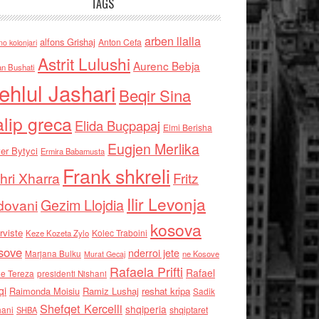
TAGS
arben llalla
alfons Grishaj
Anton Cefa
no kolonjari
Astrit Lulushi
Aurenc Bebja
an Bushati
ehlul Jashari
Beqir Sina
alip greca
Elida Buçpapaj
Elmi Berisha
Eugjen Merlika
er Bytyci
Ermira Babamusta
Frank shkreli
hri Xharra
Fritz
Ilir Levonja
Gezim Llojdia
dovani
kosova
rviste
Kolec Traboini
Keze Kozeta Zylo
sove
nderroi jete
Marjana Bulku
ne Kosove
Murat Gecaj
Rafaela Prifti
Rafael
e Tereza
presidenti Nishani
qi
Raimonda Moisiu
Ramiz Lushaj
reshat kripa
Sadik
Shefqet Kercelli
shqiperia
hani
shqiptaret
SHBA