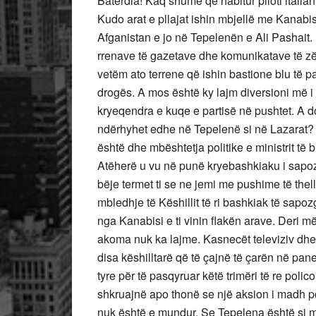
Batërdia! Kaq shumë qe habitur piloti italian
Kudo arat e pllajat ishin mbjellë me Kanab
Afganistan e jo në Tepelenën e Ali Pashait. 
rrenave të gazetave dhe komunikatave të z
vetëm ato terrene që ishin bastione blu të p
drogës. A mos është ky lajm diversioni më i 
kryeqendra e kuqe e partisë në pushtet. A do 
ndërhyhet edhe në Tepelenë si në Lazarat? 
është dhe mbështetja politike e ministrit të
Atëherë u vu në punë kryebashkiaku i sapoz
bëje termet ti se ne jemi me pushime të thel
mbledhje të Këshillit të ri bashkiak të sapoz
nga Kanabisi e ti vinin flakën arave. Deri më
akoma nuk ka lajme. Kasnecët televiziv dhe 
disa këshilltarë që të çajnë të çarën në pane
tyre për të pasqyruar këtë trimëri të re polic
shkruajnë apo thonë se një aksion i madh p
nuk është e mundur. Se Tepelena është si mur