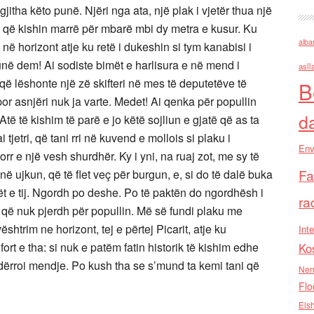
jitha këto punë. Njëri nga ata, një plak i vjetër thua një
it që kishin marrë për mbarë mbi dy metra e kusur. Ku
alba
në horizont atje ku retë i dukeshin si tym kanabisi i
unë dem! Ai sodiste bimët e harlisura e në mend i
asll
 që lëshonte një zë skifteri në mes të deputetëve të
B
or asnjëri nuk ja varte. Medet! Ai qenka për popullin
d
ë të kishim të parë e jo këtë sojliun e gjatë që as ta
 tjetri, që tani rri në kuvend e mollois si plaku i
Env
orr e një vesh shurdhër. Ky i yni, na ruaj zot, me sy të
Fa
në ujkun, që të flet veç për burgun, e, si do të dalë buka
rët e tij. Ngordh po deshe. Po të paktën do ngordhësh i
ra
tit që nuk pjerdh për popullin. Më së fundi plaku me
ështrim ne horizont, tej e përtej Picarit, atje ku
Inte
rt e tha: si nuk e patëm fatin historik të kishim edhe
Ko
dërroi mendje. Po kush tha se s’mund ta kemi tani që
Nen
Flo
Els