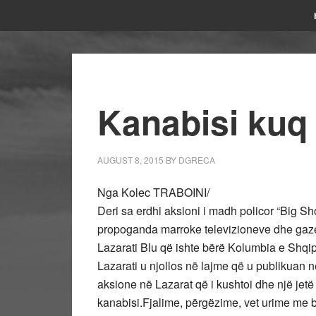
Kanabisi kuq 
AUGUST 8, 2015
BY
DGRECA
Nga Kolec TRABOINI/
Deri sa erdhi aksioni i madh policor “Big S
propoganda marroke televizioneve dhe gaze
Lazarati Blu që ishte bërë Kolumbia e Shqipë
Lazarati u njollos në lajme që u publikuan në
aksione në Lazarat që i kushtoi dhe një jetë
kanabisi.Fjalime, përgëzime, vet urime me b