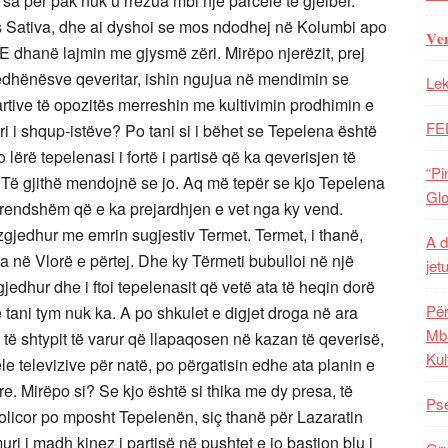
 sa për pak nuk u rrëzua mbi një parcelë të gjelbër.
is Sativa, dhe ai dyshoi se mos ndodhej në Kolumbi apo
𝐕𝐞
E dhanë lajmin me gjysmë zëri. Mirëpo njerëzit, prej
ëdhënësve qeveritar, ishin ngujua në mendimin se
Lek
artive të opozitës merreshin me kultivimin prodhimin e
FE
ri i shqup-istëve? Po tani si i bëhet se Tepelena është
lërë tepelenasi i fortë i partisë që ka qeverisjen të
“Pi
Të gjithë mendojnë se jo. Aq më tepër se kjo Tepelena
Glo
 brendshëm që e ka prejardhjen e vet nga ky vend.
gjedhur me emrin sugjestiv Termet. Termet, i thanë,
A d
la në Vlorë e përtej. Dhe ky Tërmeti bubulloi në një
jet
gjedhur dhe i ftoi tepelenasit që vetë ata të heqin dorë
Për
 tani tym nuk ka. A po shkulet e digjet droga në ara
Mba
të shtypit të varur që llapaqosen në kazan të qeverisë,
Kul
le televizive për natë, po përgatisin edhe ata planin e
ore. Mirëpo si? Se kjo është si thika me dy presa, të
Pse
olicor po mposht Tepelenën, siç thanë për Lazaratin
i i madh kinez i partisë në pushtet e jo bastion blu i