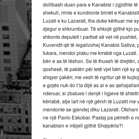
dollibash duan para e Kanabisi i zgjidhte të g
shekull, rrinte e kundronte bimët e Kanabis
Luzati e ku Lazarati, tha duke kërkuar me sy 
djegur e shkrumbuar. Të shkojë gjithë kjo p
shkonte deputeti i partisë së vet në pushtet,
Kuvendit që të legalizohej Kanabis Sativa, p
fukara, mendoi plaku me krrabë nga Luzati. At
bën e as të lëshon. Se të thuash të drejtën, ai
qoshesë, të paktën për tetë vjet bëri një sy q
shqyer çakërr, me vesh të ngritur që të kujtoj
e gojës nuk do t’ia dijë as ai e as qehajalla
nderuar, si zbatues i denjë i ligjeve të shte
kërrabë, atje lart në një gërxh të Luzatit me v
mendonte se gjendej diku Lazarati. Ofshani fo
ne një Pavlo Eskobar. Pastaj pa përreth e n
kanabisin e mbjell gjithë Shqipëria?!