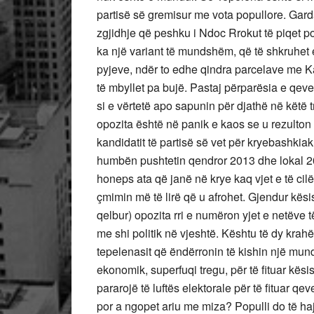
partisë së gremisur me vota popullore. Garda
zgjidhje që peshku i Ndoc Rrokut të piqet por
ka një variant të mundshëm, që të shkruhet e 
pyjeve, ndër to edhe qindra parcelave me K
të mbyllet pa bujë. Pastaj përparësia e qeve
si e vërtetë apo sapunin për djathë në këtë t
opozita është në panik e kaos se u rezulton
kandidatit të partisë së vet për kryebashkia
humbën pushtetin qendror 2013 dhe lokal 2015
honeps ata që janë në krye kaq vjet e të cilët
çmimin më të lirë që u afrohet. Gjendur kësis
qelbur) opozita rri e numëron yjet e netëve t
me shi politik në vjeshtë. Kështu të dy krah
tepelenasit që ëndërronin të kishin një mund
ekonomik, superfuqi tregu, për të fituar kësi
pararojë të luftës elektorale për të fituar qe
por a ngopet ariu me miza? Populli do të ha