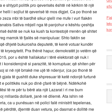
Gr
 e shtypit politik pro qeverisës është në kërkim të një
sfi
 helli i sojliut të qeverisë të mos digjet. Ca po thonë se
Fja
zeza mbi të bardhë sikur qielli me rrufe i vuri flakën
lek
anabis Sativa mbjell nga të panjohur e kështu çeshtja
kom
risë është se nuk ka kush ta kontestojë rrenën që shitet
reg marrok të fjalës së manipuluar. Shto faktin se
 që dhjetë bukurosha deputetë, të kenë votuar kundër
k të kryeqytetit. Pra thënë hapur, demokratët jo vetëm që
, por u është hallakatur i tërë elektorati që nuk i
Kat
 i konsiderojnë si parazitë, të korruptuar, që shiten për
oj si në një brrakë me ujë të ndenjur, (ca po thonë të
ë gjata të gushtit duke shpresuar të ketë ndonjë furtunë
ët e politikës nuk po dinë çfarë të bëjnë. Ndërkohë
ësi të re për tu bërë ata një Lazarat i ri me bum
Ark
soj miliarda dollarë, janë në dilemë. Ata ishin në
veria, ca u punësuan në polici falë ministrit tepelenas,
jë përditë, djemtë duan vetura, po dasmat e dollitë me