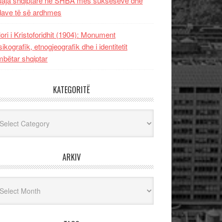
uaja shqiptare në SHBA mes sukseseve dhe
dave të së ardhmes
lori i Kristoforidhit (1904): Monument
sikografik, etnogjeografik dhe i identitetit
bëtar shqiptar
KATEGORITË
egoritë
ARKIV
iv