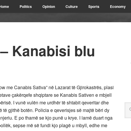
Home
Politics
Opinion
Culture
Sports
Economy
– Kanabisi blu
how me Canabis Sativa” në Lazarat të Gjirokastrës, plasi
tave çakërqefe shqiptare se Kanabis Sativen e mbjell
risë. I vunë vulën me urdhër të shtabit qeveritar dhe
 të gjithë botën. Policia e qeverisjes së majtë bëri dy
 njeriu. E po thamë se kjo punë u krye. I lamë duart nga
ollëk, sepse më së fundi kjo plagë u mbyll, edhe me