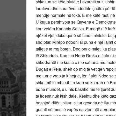
shkakun se këta blutë e Lazaratit nuk kishin
tarafeve dhe sarafëve ndodhin çudira për të 
mendje normale në tokë. E me këtë rast, në
U krijua përshtypja se Qeveria e Demokrateve
korr vetëm Kanabis Sativa. E meqë një farë G
njëzet vjet, duke qenë së fundi ministër bujq
shqiptar. Mirëpo ndodhi si puna e një lajmi 
tallet e të rrej botën. Dëgjoni o milet, ka pl
të Shkodrës. Kaq tha Ndoc Rroku e fjala nxor
shkodranët me kusia e me sahana me mbledh
Dugajt e Reja, sheh do miq të vet që vrapoj
me turr e vrap ja kthejnë, lëri fjalët Ndoc se
shkojmë të mbledhim krap se ka rrah në Br
edhe mundet, e u nis bashkë me të tjerët d
të liqenit nuk kish dalë. Kështu dhe këto gaz
besojnë ditën, sikur- sikur qeveria që iku mb
gushti në mes të vapës na vjen një aeroplan s