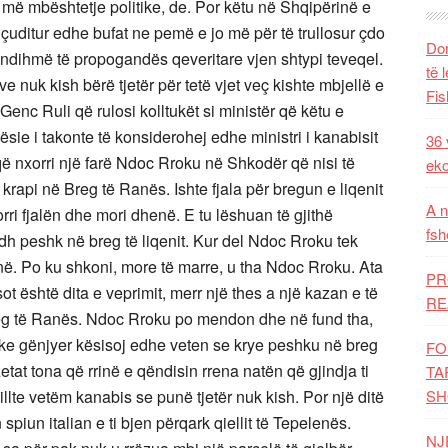
 më mbështetje politike, de. Por këtu në Shqipërinë e
çuditur edhe bufat ne pemë e jo më për të trullosur çdo
Dom
 ndihmë të propogandës qeveritare vjen shtypi teveqel.
të 
 nuk kish bërë tjetër për tetë vjet veç kishte mbjellë e
Fis
enc Ruli që rulosi kolltukët si ministër që këtu e
ësie i takonte të konsiderohej edhe ministri i kanabisit
36 
që nxorri një farë Ndoc Rroku në Shkodër që nisi të
eko
as krapi në Breg të Ranës. Ishte fjala për bregun e liqenit
A n
ri fjalën dhe mori dhenë. E tu lëshuan të gjithë
fsh
 peshk në breg të liqenit. Kur del Ndoc Rroku tek
në. Po ku shkoni, more të marre, u tha Ndoc Rroku. Ata
PR
 sot është dita e veprimit, merr një thes a një kazan e të
RE
eg të Ranës. Ndoc Rroku po mendon dhe në fund tha,
uke gënjyer kësisoj edhe veten se krye peshku në breg
FO
etat tona që rrinë e qëndisin rrena natën që gjindja ti
TA
illte vetëm kanabis se punë tjetër nuk kish. Por një ditë
SH
piun italian e ti bjen përqark qiellit të Tepelenës.
NJ