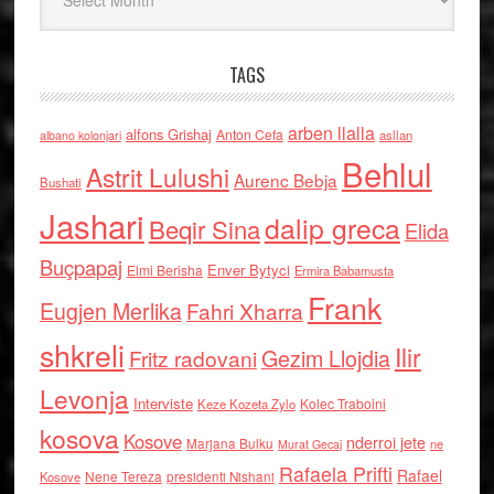
TAGS
arben llalla
alfons Grishaj
Anton Cefa
asllan
albano kolonjari
Behlul
Astrit Lulushi
Aurenc Bebja
Bushati
Jashari
dalip greca
Beqir Sina
Elida
Buçpapaj
Enver Bytyci
Elmi Berisha
Ermira Babamusta
Frank
Eugjen Merlika
Fahri Xharra
shkreli
Ilir
Gezim Llojdia
Fritz radovani
Levonja
Interviste
Kolec Traboini
Keze Kozeta Zylo
kosova
Kosove
nderroi jete
Marjana Bulku
ne
Murat Gecaj
Rafaela Prifti
Rafael
Nene Tereza
Kosove
presidenti Nishani