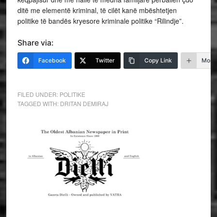
ditë me elementë kriminal, të cilët kanë mbështetjen
politike të bandës kryesore kriminale politike “Rilindje”.
Share via:
Facebook
Twitter
Copy Link
More
FILED UNDER:
POLITIKE
TAGGED WITH:
DRITAN DEMIRAJ