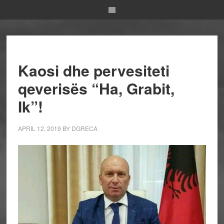
Kaosi dhe pervesiteti
qeverisës “Ha, Grabit,
Ik”!
APRIL 12, 2019
BY
DGRECA