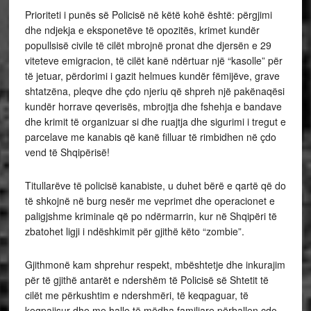
Prioriteti i punës së Policisë në këtë kohë është: përgjimi
dhe ndjekja e eksponetëve të opozitës, krimet kundër
popullsisë civile të cilët mbrojnë pronat dhe djersën e 29
viteteve emigracion, të cilët kanë ndërtuar një “kasolle” për
të jetuar, përdorimi i gazit helmues kundër fëmijëve, grave
shtatzëna, pleqve dhe çdo njeriu që shpreh një pakënaqësi
kundër horrave qeverisës, mbrojtja dhe fshehja e bandave
dhe krimit të organizuar si dhe ruajtja dhe sigurimi i tregut e
parcelave me kanabis që kanë filluar të rimbidhen në çdo
vend të Shqipërisë!
Titullarëve të policisë kanabiste, u duhet bërë e qartë që do
të shkojnë në burg nesër me veprimet dhe operacionet e
paligjshme kriminale që po ndërmarrin, kur në Shqipëri të
zbatohet ligji i ndëshkimit për gjithë këto “zombie”.
Gjithmonë kam shprehur respekt, mbështetje dhe inkurajim
për të gjithë antarët e ndershëm të Policisë së Shtetit të
cilët me përkushtim e ndershmëri, të keqpaguar, të
keqpajisur dhe me halle të mëdha familjare përballen çdo