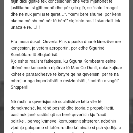
fajin diku gjetkë tek koncesionari dhe vetë mjaftohet të
justifikohet si gjithmonë dhe për çdo gjë, se “shteti reagoi
dhe ne nuk jemi si të tjerët…”, “kemi bërë shumë, por kemi
akoma më shumë për të bërë” siç ishte rasti i skandalit tek
unaza e re….!!!
Pra mesa duket, Qeveria Pink u paska dhanë kinezëve me
konçesion, jo vetëm aeroportin, por edhe Sigurinë
Kombëtare të Shqipërisë.
Kjo është realisht fatkeqësi, ku Siguria Kombëtare është
dhënë me koncesion nipërve të Mao Ce Dunit, duke kujtuar
kohët e paraardhësve të këtyre që na qeverisin, për të na
mbrojtur nga imperialistët e revizionistët, “motrën e vogël”
Shqipëri!!
Në rastin e qeverisjes së socialistëve këto vite të
demokracisë, ka rënë poshtë dhe teoria e propabilitetit,
pasi nuk janë rastësi që sa herë qeverisin kjo “racë
politike”, përveç krimeve, korrupsionit shtetëror, ndodhin
vjedhje galopante shtetërore dhe kriminale si psh vjedhja e