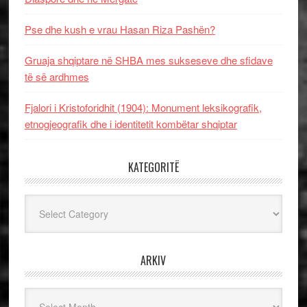
Pse dhe kush e vrau Hasan Riza Pashën?
Gruaja shqiptare në SHBA mes sukseseve dhe sfidave
të së ardhmes
Fjalori i Kristoforidhit (1904): Monument leksikografik,
etnogjeografik dhe i identitetit kombëtar shqiptar
KATEGORITË
Kategoritë
ARKIV
Arkiv