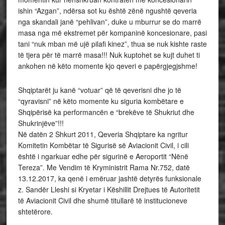
ishin “Azgan”, ndërsa sot ku është zënë ngushtë qeveria
nga skandali janë “pehlivan”, duke u mburrur se do marrë
masa nga më ekstremet për kompaninë koncesionare, pasi
tani “nuk mban më ujë pilafi kinez”, thua se nuk kishte raste
të tjera për të marrë masa!!! Nuk kuptohet se kujt duhet ti
ankohen në këto momente kjo qeveri e papërgjegjshme!
Shqiptarët ju kanë “votuar” që të qeverisni dhe jo të
“qyravisni” në këto momente ku siguria kombëtare e
Shqipërisë ka performancën e “brekëve të Shukriut dhe
Shukrinjëve”!!!
Në datën 2 Shkurt 2011, Qeveria Shqiptare ka ngritur
Komitetin Kombëtar të Sigurisë së Aviacionit Civil, i cili
është i ngarkuar edhe për sigurinë e Aeroportit “Nënë
Tereza”. Me Vendim të Kryministrit Rama Nr.752, datë
13.12.2017, ka qenë i emëruar jashtë detyrës funksionale
z. Sandër Lleshi si Kryetar i Këshillit Drejtues të Autoritetit
të Aviacionit Civil dhe shumë titullarë të institucioneve
shtetërore.