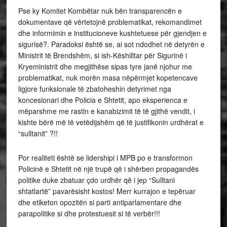
Pse ky Komitet Kombëtar nuk bën transparencën e
dokumentave që vërtetojnë problematikat, rekomandimet
dhe informimin e institucioneve kushtetuese për gjendjen e
sigurisë?. Paradoksi është se, ai sot ndodhet në detyrën e
Ministrit të Brendshëm, si ish-Këshilltar për Sigurinë i
Kryeministrit dhe megjithëse sipas tyre janë njohur me
problematikat, nuk morën masa nëpërmjet kopetencave
ligjore funksionale të zbatoheshin detyrimet nga
koncesionari dhe Policia e Shtetit, apo eksperienca e
mëparshme me rastin e kanabizimit të të gjithë vendit, i
kishte bërë më të vetëdijshëm që të justifikonin urdhërat e
“sulltanit” ?!!
Por realiteti është se lidershipi i MPB po e transformon
Policinë e Shtetit në një trupë që i shërben propagandës
politike duke zbatuar çdo urdhër që i jep “Sulltani
shtatlartë” pavarësisht kostos! Merr kurrajon e tepëruar
dhe etiketon opozitën si parti antiparlamentare dhe
parapolitike si dhe protestuesit si të verbër!!!