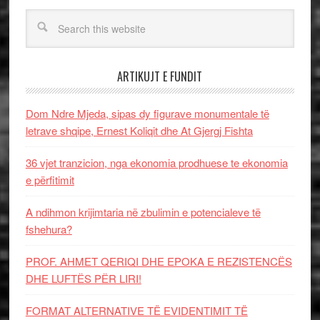
ARTIKUJT E FUNDIT
Dom Ndre Mjeda, sipas dy figurave monumentale të
letrave shqipe, Ernest Koliqit dhe At Gjergj Fishta
36 vjet tranzicion, nga ekonomia prodhuese te ekonomia
e përfitimit
A ndihmon krijimtaria në zbulimin e potencialeve të
fshehura?
PROF. AHMET QERIQI DHE EPOKA E REZISTENCЁS
DHE LUFTЁS PЁR LIRI!
FORMAT ALTERNATIVE TË EVIDENTIMIT TË