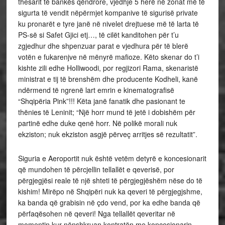
thesarit të bankës qëndrore, vjedhje 5 herë në zonat më të
sigurta të vendit nëpërmjet kompanive të sigurisë private
ku pronarët e tyre janë në nivelet drejtuese më të larta të
PS-së si Safet Gjici etj…, të cilët kanditohen për t’u
zgjedhur dhe shpenzuar parat e vjedhura për të blerë
votën e fukarenjve në mënyrë mafioze. Këto skenar do t’i
kishte zili edhe Holliwoodi, por regjizori Rama, skenaristë
ministrat e tij të brenshëm dhe producente Kodheli, kanë
ndërmend të ngrenë lart emrin e kinematografisë
“Shqipëria Pink”!!! Këta janë fanatik dhe pasionant te
thënies të Leninit; “Një horr mund të jetë i dobishëm për
partinë edhe duke qenë horr. Në polikë morali nuk
ekziston; nuk ekziston asgjë përveç arritjes së rezultatit”.
Siguria e Aeroportit nuk është vetëm detyrë e koncesionarit
që mundohen të përcjellin tellallët e qeverisë, por
përgjegjësi reale të një shteti të përgjegjëshëm nëse do të
kishim! Mirëpo në Shqipëri nuk ka qeveri të përgjegjshme,
ka banda që grabisin në çdo vend, por ka edhe banda që
përfaqësohen në qeveri! Nga tellallët qeveritar në
momentin kur nënshkruan kontratën me koncesionarin