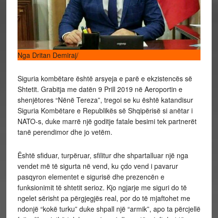
Nga Dritan Demiraj/
Siguria kombëtare është arsyeja e parë e ekzistencës së
Shtetit. Grabitja me datën 9 Prill 2019 në Aeroportin e
shenjëtores “Nënë Tereza”, tregoi se ku është katandisur
Siguria Kombëtare e Republikës së Shqipërisë si anëtar i
NATO-s, duke marrë një goditje fatale besimi tek partnerët
tanë perendimor dhe jo vetëm.
Është sfiduar, turpëruar, sfilitur dhe shpartalluar një nga
vendet më të sigurta në vend, ku çdo vend i pavarur
pasqyron elementet e sigurisë dhe prezencën e
funksionimit të shtetit serioz. Kjo ngjarje me siguri do të
ngelet sërisht pa përgjegjës real, por do të mjaftohet me
ndonjë “kokë turku” duke shpall një “armik”, apo ta përcjellë