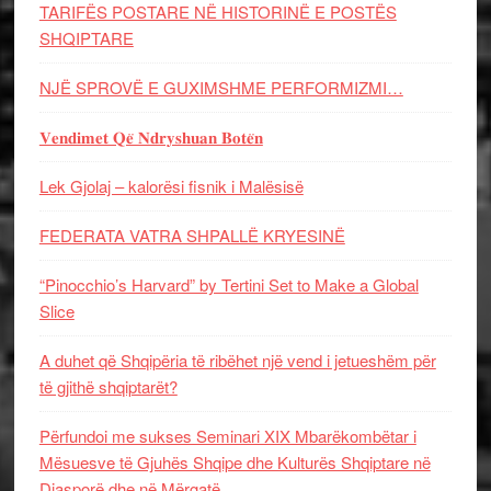
TARIFËS POSTARE NË HISTORINË E POSTËS
SHQIPTARE
NJË SPROVË E GUXIMSHME PERFORMIZMI…
𝐕𝐞𝐧𝐝𝐢𝐦𝐞𝐭 𝐐𝐞̈ 𝐍𝐝𝐫𝐲𝐬𝐡𝐮𝐚𝐧 𝐁𝐨𝐭𝐞̈𝐧
Lek Gjolaj – kalorësi fisnik i Malësisë
FEDERATA VATRA SHPALLË KRYESINË
“Pinocchio’s Harvard” by Tertini Set to Make a Global
Slice
A duhet që Shqipëria të ribëhet një vend i jetueshëm për
të gjithë shqiptarët?
Përfundoi me sukses Seminari XIX Mbarëkombëtar i
Mësuesve të Gjuhës Shqipe dhe Kulturës Shqiptare në
Diasporë dhe në Mërgatë