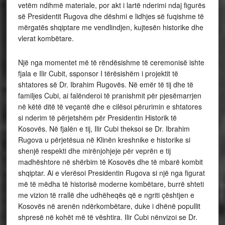
vetëm ndihmë materiale, por akt i lartë nderimi ndaj figurës
së Presidentit Rugova dhe dëshmi e lidhjes së fuqishme të
mërgatës shqiptare me vendlindjen, kujtesën historike dhe
vlerat kombëtare.
Një nga momentet më të rëndësishme të ceremonisë ishte
fjala e Ilir Cubit, ssponsor I tërësishëm i projektit të
shtatores së Dr. Ibrahim Rugovës. Në emër të tij dhe të
familjes Cubi, ai falënderoi të pranishmit për pjesëmarrjen
në këtë ditë të veçantë dhe e cilësoi përurimin e shtatores
si nderim të përjetshëm për Presidentin Historik të
Kosovës. Në fjalën e tij, Ilir Cubi theksoi se Dr. Ibrahim
Rugova u përjetësua në Klinën kreshnike e historike si
shenjë respekti dhe mirënjohjeje për veprën e tij
madhështore në shërbim të Kosovës dhe të mbarë kombit
shqiptar. Ai e vlerësoi Presidentin Rugova si një nga figurat
më të mëdha të historisë moderne kombëtare, burrë shteti
me vizion të rrallë dhe udhëheqës që e ngriti çështjen e
Kosovës në arenën ndërkombëtare, duke i dhënë popullit
shpresë në kohët më të vështira. Ilir Cubi nënvizoi se Dr.