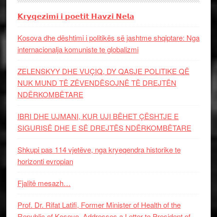
𝗞𝗿𝘆𝗾𝗲𝘇𝗶𝗺𝗶 𝗶 𝗽𝗼𝗲𝘁𝗶𝘁 𝗛𝗮𝘃𝘇𝗶 𝗡𝗲𝗹𝗮
Kosova dhe dështimi i politikës së jashtme shqiptare: Nga
internacionalja komuniste te globalizmi
ZELENSKYY DHE VUÇIQ, DY QASJE POLITIKE QË
NUK MUND TË ZËVENDËSOJNË TË DREJTËN
NDËRKOMBËTARE
IBRI DHE UJMANI, KUR UJI BËHET ÇËSHTJE E
SIGURISË DHE E SË DREJTËS NDËRKOMBËTARE
Shkupi pas 114 vjetëve, nga kryeqendra historike te
horizonti evropian
Fjalitë mesazh…
Prof. Dr. Rifat Latifi, Former Minister of Health of the
Republic of Kosovo, Addresses a Letter to President of