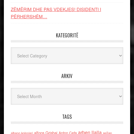
ZËMËRIM DHE PAS VDEKJES! DISIDENTI I
PËRHERSHËM…
KATEGORITË
Kategoritë
ARKIV
Arkiv
TAGS
arben llalla
alfons Grishaj
Anton Cefa
asllan
albano kolonjari