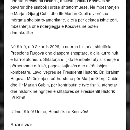
nderua Presidenti Historik, arkitekti politik i Kosovës së
pavarur dhe simboli i urtisë shtetformuese. Në mbështetjen
e Marjan Gjergj Cubit dhe Ilir Marjan Cubit u vlerësua
mërgata shqiptaro-amerikane, e cila për dekada ishte zëri,
mbështetja dhe ndërgjegjja e Kosovës në botën
demokratike.
Në Klinë, më 2 korrik 2026, u nderua historia, shtetësia,
Presidenti Rugova dhe diaspora shqiptare, e cila kurrë nuk
e harroi atdheun. Shtatorja e tij do të mbetet aty si shenjë e
përhershme e lirisë, paqes, kujtesës dhe mirënjohjes
kombëtare. Lavdi veprës së Presidentit Historik, Dr. Ibrahim
Rugova. Mirënjohje e përhershme për Marjan Gjergj Cubin
dhe Ilir Marjan Cubin, për kontributin e tyre fisnik, atdhetar
dhe historik në ngritjen e shtatores së Presidentit Historik
në Klinë.
Urime, Klinë! Urime, Republika e Kosovës!
Share via: