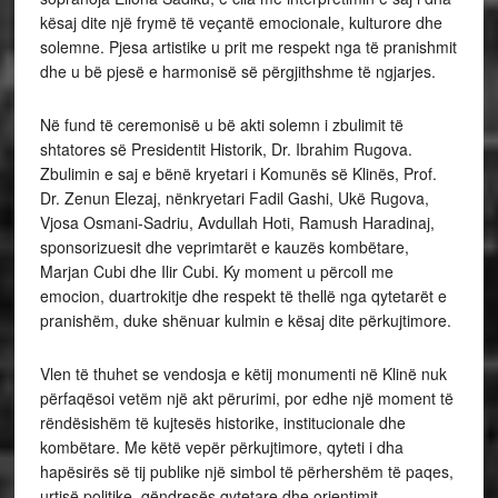
kësaj dite një frymë të veçantë emocionale, kulturore dhe
solemne. Pjesa artistike u prit me respekt nga të pranishmit
dhe u bë pjesë e harmonisë së përgjithshme të ngjarjes.
Në fund të ceremonisë u bë akti solemn i zbulimit të
shtatores së Presidentit Historik, Dr. Ibrahim Rugova.
Zbulimin e saj e bënë kryetari i Komunës së Klinës, Prof.
Dr. Zenun Elezaj, nënkryetari Fadil Gashi, Ukë Rugova,
Vjosa Osmani-Sadriu, Avdullah Hoti, Ramush Haradinaj,
sponsorizuesit dhe veprimtarët e kauzës kombëtare,
Marjan Cubi dhe Ilir Cubi. Ky moment u përcoll me
emocion, duartrokitje dhe respekt të thellë nga qytetarët e
pranishëm, duke shënuar kulmin e kësaj dite përkujtimore.
Vlen të thuhet se vendosja e këtij monumenti në Klinë nuk
përfaqësoi vetëm një akt përurimi, por edhe një moment të
rëndësishëm të kujtesës historike, institucionale dhe
kombëtare. Me këtë vepër përkujtimore, qyteti i dha
hapësirës së tij publike një simbol të përhershëm të paqes,
urtisë politike, qëndresës qytetare dhe orientimit