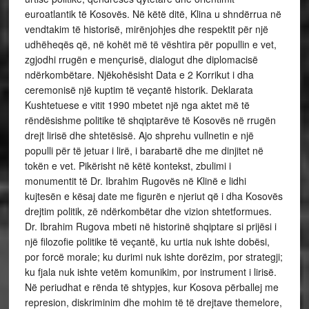
euroatlantik të Kosovës. Në këtë ditë, Klina u shndërrua në
vendtakim të historisë, mirënjohjes dhe respektit për një
udhëheqës që, në kohët më të vështira për popullin e vet,
zgjodhi rrugën e mençurisë, dialogut dhe diplomacisë
ndërkombëtare. Njëkohësisht Data e 2 Korrikut i dha
ceremonisë një kuptim të veçantë historik. Deklarata
Kushtetuese e vitit 1990 mbetet një nga aktet më të
rëndësishme politike të shqiptarëve të Kosovës në rrugën
drejt lirisë dhe shtetësisë. Ajo shprehu vullnetin e një
populli për të jetuar i lirë, i barabartë dhe me dinjitet në
tokën e vet. Pikërisht në këtë kontekst, zbulimi i
monumentit të Dr. Ibrahim Rugovës në Klinë e lidhi
kujtesën e kësaj date me figurën e njeriut që i dha Kosovës
drejtim politik, zë ndërkombëtar dhe vizion shtetformues.
Dr. Ibrahim Rugova mbeti në historinë shqiptare si prijësi i
një filozofie politike të veçantë, ku urtia nuk ishte dobësi,
por forcë morale; ku durimi nuk ishte dorëzim, por strategji;
ku fjala nuk ishte vetëm komunikim, por instrument i lirisë.
Në periudhat e rënda të shtypjes, kur Kosova përballej me
represion, diskriminim dhe mohim të të drejtave themelore,