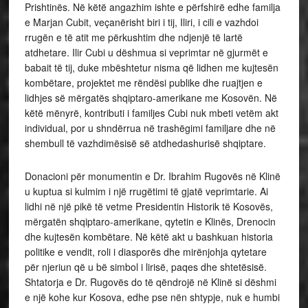
Prishtinës. Në këtë angazhim ishte e përfshirë edhe familja
e Marjan Cubit, veçanërisht biri i tij, Iliri, i cili e vazhdoi
rrugën e të atit me përkushtim dhe ndjenjë të lartë
atdhetare. Ilir Cubi u dëshmua si veprimtar në gjurmët e
babait të tij, duke mbështetur nisma që lidhen me kujtesën
kombëtare, projektet me rëndësi publike dhe ruajtjen e
lidhjes së mërgatës shqiptaro-amerikane me Kosovën. Në
këtë mënyrë, kontributi i familjes Cubi nuk mbeti vetëm akt
individual, por u shndërrua në trashëgimi familjare dhe në
shembull të vazhdimësisë së atdhedashurisë shqiptare.
Donacioni për monumentin e Dr. Ibrahim Rugovës në Klinë
u kuptua si kulmim i një rrugëtimi të gjatë veprimtarie. Ai
lidhi në një pikë të vetme Presidentin Historik të Kosovës,
mërgatën shqiptaro-amerikane, qytetin e Klinës, Drenocin
dhe kujtesën kombëtare. Në këtë akt u bashkuan historia
politike e vendit, roli i diasporës dhe mirënjohja qytetare
për njeriun që u bë simbol i lirisë, paqes dhe shtetësisë.
Shtatorja e Dr. Rugovës do të qëndrojë në Klinë si dëshmi
e një kohe kur Kosova, edhe pse nën shtypje, nuk e humbi