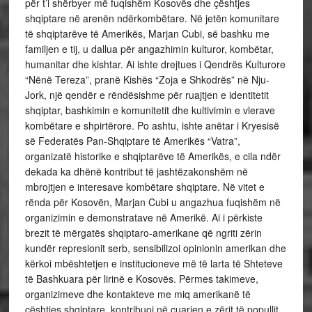
për t’i shërbyer më fuqishëm Kosovës dhe çështjes
shqiptare në arenën ndërkombëtare. Në jetën komunitare
të shqiptarëve të Amerikës, Marjan Cubi, së bashku me
familjen e tij, u dallua për angazhimin kulturor, kombëtar,
humanitar dhe kishtar. Ai ishte drejtues i Qendrës Kulturore
“Nënë Tereza”, pranë Kishës “Zoja e Shkodrës” në Nju-
Jork, një qendër e rëndësishme për ruajtjen e identitetit
shqiptar, bashkimin e komunitetit dhe kultivimin e vlerave
kombëtare e shpirtërore. Po ashtu, ishte anëtar i Kryesisë
së Federatës Pan-Shqiptare të Amerikës “Vatra”,
organizatë historike e shqiptarëve të Amerikës, e cila ndër
dekada ka dhënë kontribut të jashtëzakonshëm në
mbrojtjen e interesave kombëtare shqiptare. Në vitet e
rënda për Kosovën, Marjan Cubi u angazhua fuqishëm në
organizimin e demonstratave në Amerikë. Ai i përkiste
brezit të mërgatës shqiptaro-amerikane që ngriti zërin
kundër represionit serb, sensibilizoi opinionin amerikan dhe
kërkoi mbështetjen e institucioneve më të larta të Shteteve
të Bashkuara për lirinë e Kosovës. Përmes takimeve,
organizimeve dhe kontakteve me miq amerikanë të
çështjes shqiptare, kontribuoi në çuarjen e zërit të popullit