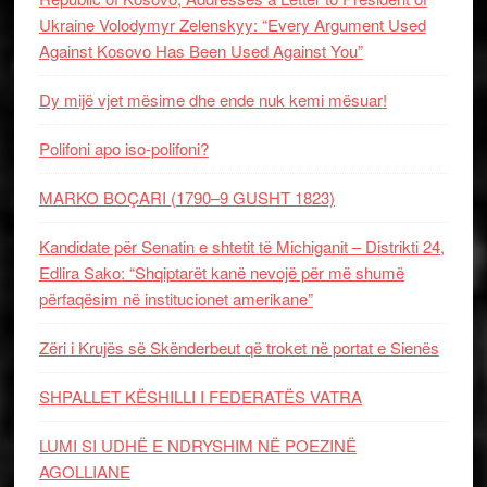
Ukraine Volodymyr Zelenskyy: “Every Argument Used
Against Kosovo Has Been Used Against You”
Dy mijë vjet mësime dhe ende nuk kemi mësuar!
Polifoni apo iso-polifoni?
MARKO BOÇARI (1790–9 GUSHT 1823)
Kandidate për Senatin e shtetit të Michiganit – Distrikti 24,
Edlira Sako: “Shqiptarët kanë nevojë për më shumë
përfaqësim në institucionet amerikane”
Zëri i Krujës së Skënderbeut që troket në portat e Sienës
SHPALLET KËSHILLI I FEDERATËS VATRA
LUMI SI UDHË E NDRYSHIM NË POEZINË
AGOLLIANE