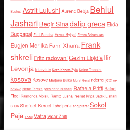
Behlul
Astrit Lulushi
Aurenc Bebja
Bushati
Jashari
dalip greca
Beqir Sina
Elida
Buçpapaj
Enver Bytyci
Elmi Berisha
Ermira Babamusta
Frank
Eugjen Merlika
Fahri Xharra
shkreli
Ilir
Gezim Llojdia
Fritz radovani
Levonja
Interviste
Kolec Traboini
Keze Kozeta Zylo
kosova
Kosove
nderroi jete
Marjana Bulku
ne
Murat Gecaj
Rafaela Prifti
Rafael
Nene Tereza
Kosove
presidenti Nishani
Floqi
Raimonda Moisiu
Ramiz Lushaj
reshat kripa
Sadik Elshani
Sokol
Shefqet Kercelli
shqiperia
shqiptaret
SHBA
Paja
Vatra
Visar Zhiti
Thaci