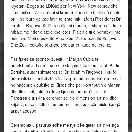
kryetar i Degës së LDK-së për New York, New Jersey dhe
Connecticut. Ai e cilësoi si krenari të madhe faktin që është
biri i një burri që pati fatin të ishte mik i afërt i Presidentit Dr.
Ibrahim Rugova. Këtë trashëgimi morale, u shpreh ai, do ta
mbajë me nder gjatë gjithë jetës. Fjalën e tij e përmbylli me
bekimin: “Zoti e bekoftë Amerikën. Zoti e bekoftë Kosovën.
Dhe Zoti i bekoftë të gjithë shqiptarët, kudo që jetojnë.”
Pas fjalës së sponsorizuesit Ilir Marjan Cubit, të
pranishmëve iu drejtua edhe skulptori ekselent, prof. Burim
Berisha, autor i shtatores së Dr. Ibrahim Rugovës, i cili foli
për realizimin artistik të kësaj vepre, për domethënien e saj
në hapësirën publike të Klinës dhe për kontributin e Marjan
dhe Ilir Cubit, falë të cilëve kjo shtatore u bë realitet.
Paraqitja e tij i dha ceremonisë një dimension artistik dhe
krijues, duke e lidhur monumentin me kujtesën historike që
ai përfaqëson.
Ceremonia u pasurua edhe me një pikë tjetër artistike nga
sopranoja Eliona Sadiku, e cila me interpretimin e saj i dha