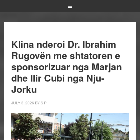
Klina nderoi Dr. Ibrahim
Rugovën me shtatoren e
sponsorizuar nga Marjan
dhe Ilir Cubi nga Nju-
Jorku
JULY 3, 2026
BY
S P