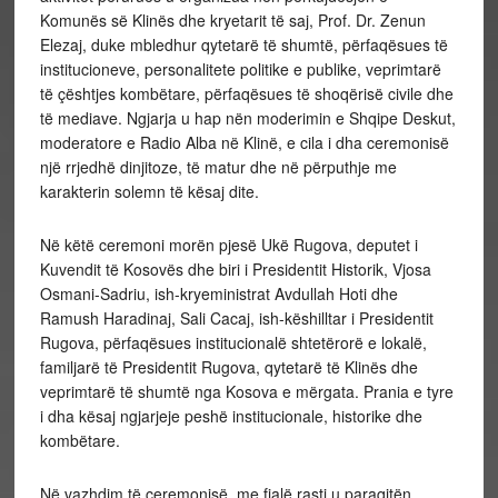
Komunës së Klinës dhe kryetarit të saj, Prof. Dr. Zenun
Elezaj, duke mbledhur qytetarë të shumtë, përfaqësues të
institucioneve, personalitete politike e publike, veprimtarë
të çështjes kombëtare, përfaqësues të shoqërisë civile dhe
të mediave. Ngjarja u hap nën moderimin e Shqipe Deskut,
moderatore e Radio Alba në Klinë, e cila i dha ceremonisë
një rrjedhë dinjitoze, të matur dhe në përputhje me
karakterin solemn të kësaj dite.
Në këtë ceremoni morën pjesë Ukë Rugova, deputet i
Kuvendit të Kosovës dhe biri i Presidentit Historik, Vjosa
Osmani-Sadriu, ish-kryeministrat Avdullah Hoti dhe
Ramush Haradinaj, Sali Cacaj, ish-këshilltar i Presidentit
Rugova, përfaqësues institucionalë shtetërorë e lokalë,
familjarë të Presidentit Rugova, qytetarë të Klinës dhe
veprimtarë të shumtë nga Kosova e mërgata. Prania e tyre
i dha kësaj ngjarjeje peshë institucionale, historike dhe
kombëtare.
Në vazhdim të ceremonisë, me fjalë rasti u paraqitën