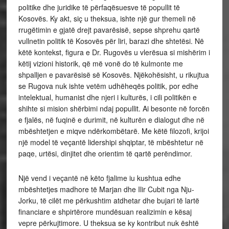
politike dhe juridike të përfaqësuesve të popullit të
Kosovës. Ky akt, siç u theksua, ishte një gur themeli në
rrugëtimin e gjatë drejt pavarësisë, sepse shprehu qartë
vullnetin politik të Kosovës për liri, barazi dhe shtetësi. Në
këtë kontekst, figura e Dr. Rugovës u vlerësua si mishërim i
këtij vizioni historik, që më vonë do të kulmonte me
shpalljen e pavarësisë së Kosovës. Njëkohësisht, u rikujtua
se Rugova nuk ishte vetëm udhëheqës politik, por edhe
intelektual, humanist dhe njeri i kulturës, i cili politikën e
shihte si mision shërbimi ndaj popullit. Ai besonte në forcën
e fjalës, në fuqinë e durimit, në kulturën e dialogut dhe në
mbështetjen e miqve ndërkombëtarë. Me këtë filozofi, krijoi
një model të veçantë lidershipi shqiptar, të mbështetur në
paqe, urtësi, dinjitet dhe orientim të qartë perëndimor.
Një vend i veçantë në këto fjalime iu kushtua edhe
mbështetjes madhore të Marjan dhe Ilir Cubit nga Nju-
Jorku, të cilët me përkushtim atdhetar dhe bujari të lartë
financiare e shpirtërore mundësuan realizimin e kësaj
vepre përkujtimore. U theksua se ky kontribut nuk është