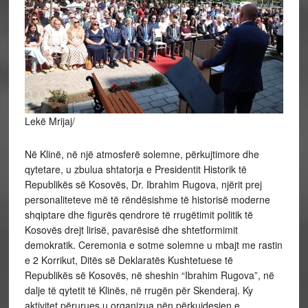
Lekë Mrijaj/
Në Klinë, në një atmosferë solemne, përkujtimore dhe
qytetare, u zbulua shtatorja e Presidentit Historik të
Republikës së Kosovës, Dr. Ibrahim Rugova, njërit prej
personaliteteve më të rëndësishme të historisë moderne
shqiptare dhe figurës qendrore të rrugëtimit politik të
Kosovës drejt lirisë, pavarësisë dhe shtetformimit
demokratik. Ceremonia e sotme solemne u mbajt me rastin
e 2 Korrikut, Ditës së Deklaratës Kushtetuese të
Republikës së Kosovës, në sheshin “Ibrahim Rugova”, në
dalje të qytetit të Klinës, në rrugën për Skenderaj. Ky
aktivitet përurues u organizua nën përkujdesjen e