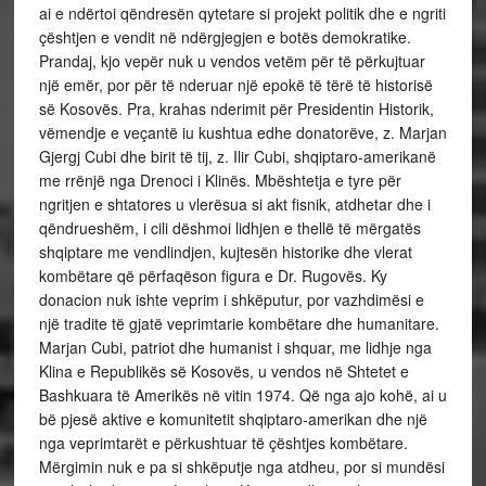
ai e ndërtoi qëndresën qytetare si projekt politik dhe e ngriti
çështjen e vendit në ndërgjegjen e botës demokratike.
Prandaj, kjo vepër nuk u vendos vetëm për të përkujtuar
një emër, por për të nderuar një epokë të tërë të historisë
së Kosovës. Pra, krahas nderimit për Presidentin Historik,
vëmendje e veçantë iu kushtua edhe donatorëve, z. Marjan
Gjergj Cubi dhe birit të tij, z. Ilir Cubi, shqiptaro-amerikanë
me rrënjë nga Drenoci i Klinës. Mbështetja e tyre për
ngritjen e shtatores u vlerësua si akt fisnik, atdhetar dhe i
qëndrueshëm, i cili dëshmoi lidhjen e thellë të mërgatës
shqiptare me vendlindjen, kujtesën historike dhe vlerat
kombëtare që përfaqëson figura e Dr. Rugovës. Ky
donacion nuk ishte veprim i shkëputur, por vazhdimësi e
një tradite të gjatë veprimtarie kombëtare dhe humanitare.
Marjan Cubi, patriot dhe humanist i shquar, me lidhje nga
Klina e Republikës së Kosovës, u vendos në Shtetet e
Bashkuara të Amerikës në vitin 1974. Që nga ajo kohë, ai u
bë pjesë aktive e komunitetit shqiptaro-amerikan dhe një
nga veprimtarët e përkushtuar të çështjes kombëtare.
Mërgimin nuk e pa si shkëputje nga atdheu, por si mundësi