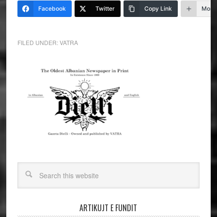
Facebook
Twitter
Copy Link
More
FILED UNDER:
VATRA
ARTIKUJT E FUNDIT