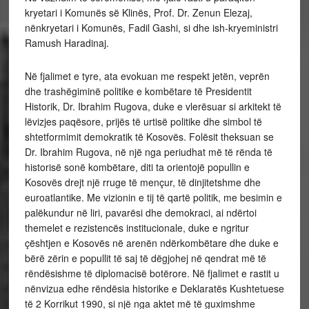
kryetari i Komunës së Klinës, Prof. Dr. Zenun Elezaj,
nënkryetari i Komunës, Fadil Gashi, si dhe ish-kryeministri
Ramush Haradinaj.
Në fjalimet e tyre, ata evokuan me respekt jetën, veprën
dhe trashëgiminë politike e kombëtare të Presidentit
Historik, Dr. Ibrahim Rugova, duke e vlerësuar si arkitekt të
lëvizjes paqësore, prijës të urtisë politike dhe simbol të
shtetformimit demokratik të Kosovës. Folësit theksuan se
Dr. Ibrahim Rugova, në një nga periudhat më të rënda të
historisë sonë kombëtare, diti ta orientojë popullin e
Kosovës drejt një rruge të mençur, të dinjitetshme dhe
euroatlantike. Me vizionin e tij të qartë politik, me besimin e
palëkundur në liri, pavarësi dhe demokraci, ai ndërtoi
themelet e rezistencës institucionale, duke e ngritur
çështjen e Kosovës në arenën ndërkombëtare dhe duke e
bërë zërin e popullit të saj të dëgjohej në qendrat më të
rëndësishme të diplomacisë botërore. Në fjalimet e rastit u
nënvizua edhe rëndësia historike e Deklaratës Kushtetuese
të 2 Korrikut 1990, si një nga aktet më të guximshme