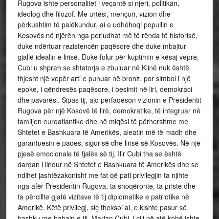
Rugova ishte personalitet i veçantë si njeri, politikan,
ideolog dhe filozof. Me urtësi, mençuri, vizion dhe
përkushtim të palëkundur, ai e udhëhoqi popullin e
Kosovës në njërën nga periudhat më të rënda të historisë,
duke ndërtuar rezistencën paqësore dhe duke mbajtur
gjallë idealin e lirisë. Duke folur për kuptimin e kësaj vepre,
Cubi u shpreh se shtatorja e zbuluar në Klinë nuk është
thjesht një vepër arti e punuar në bronz, por simbol i një
epoke, i qëndresës paqësore, i besimit në liri, demokraci
dhe pavarësi. Sipas tij, ajo përfaqëson vizionin e Presidentit
Rugova për një Kosovë të lirë, demokratike, të integruar në
familjen euroatlantike dhe në miqësi të përhershme me
Shtetet e Bashkuara të Amerikës, aleatin më të madh dhe
garantuesin e paqes, sigurisë dhe lirisë së Kosovës. Në një
pjesë emocionale të fjalës së tij, Ilir Cubi tha se është
dardan i lindur në Shtetet e Bashkuara të Amerikës dhe se
ndihet jashtëzakonisht me fat që pati privilegjin ta njihte
nga afër Presidentin Rugova, ta shoqëronte, ta priste dhe
ta përcillte gjatë vizitave të tij diplomatike e patriotike në
Amerikë. Këtë privilegj, siç theksoi ai, e kishte pasur së
bashku me babain e tij, Marjan Cubi, i cili në atë kohë ishte