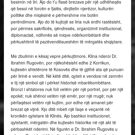
besimin në liri. Ajo do t’u flasë brezave për një udhëheqës
që besoi në forcën e fjalës, dinjitetin njerëzor, kulturën
politike dhe miqësinë e përhershme me botën
perëndimore. Ajo do të kujtojë se liria nuk erdhi rastësisht,
por përmes sakrificës, qëndresës, organizimit institucional,
diplomacisë, ndihmës së miqve ndërkombëtarë dhe
përkushtimit të pazëvendësueshëm të mërgatës shqiptare.
Me zbulimin e kësaj vepre përkujtimore, Klina nderoi Dr.
Ibrahim Rugovën, por njëkohësisht edhe 2 Korrikun,
kujtesën shtetërore të Kosovës dhe të gjithë ata që punuan
për lirinë e vendit. Në këtë ditë, qyteti e vendosi në zemrën
e tij një simbol që i përket historisë mbarëkombëtare.
Bronzi i shtatores nuk foli vetëm për një portret, por për një
epokë; nuk shënoi vetëm një emër, por një rrugë; nuk
përfaqësoi vetëm një kujtim, por edhe një amanet për
brezat që vijnë. Kjo ditë mbeti një faqe e veçantë në
kronikën qytetare të Klinës. Ajo bashkoi institucionet,
qytetarët, mërgatën dhe kujtesën historike në një akt të
përbashkët nderimi. Në figurën e Dr. Ibrahim Rugovës u