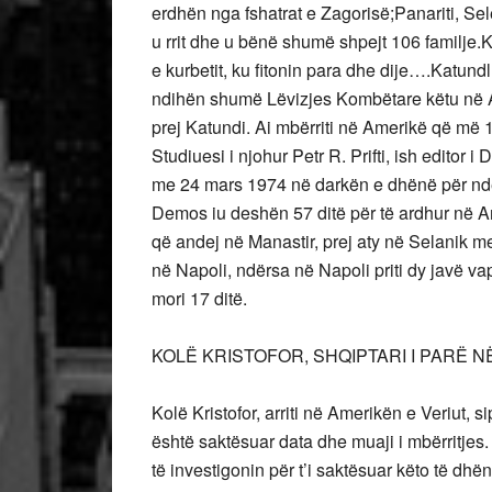
erdhën nga fshatrat e Zagorisë;Panariti, Sele
u rrit dhe u bënë shumë shpejt 106 familje.K
e kurbetit, ku fitonin para dhe dije….Katund
ndihën shumë Lëvizjes Kombëtare këtu në A
prej Katundi. Ai mbërriti në Amerikë që më 19
Studiuesi i njohur Petr R. Prifti, ish editor i 
me 24 mars 1974 në darkën e dhënë për nde
Demos iu deshën 57 ditë për të ardhur në Ame
që andej në Manastir, prej aty në Selanik me 
në Napoli, ndërsa në Napoli priti dy javë v
mori 17 ditë.
KOLË KRISTOFOR, SHQIPTARI I PARË N
Kolë Kristofor, arriti në Amerikën e Veriut,
është saktësuar data dhe muaji i mbërritjes. 
të investigonin për t’i saktësuar këto të dhë