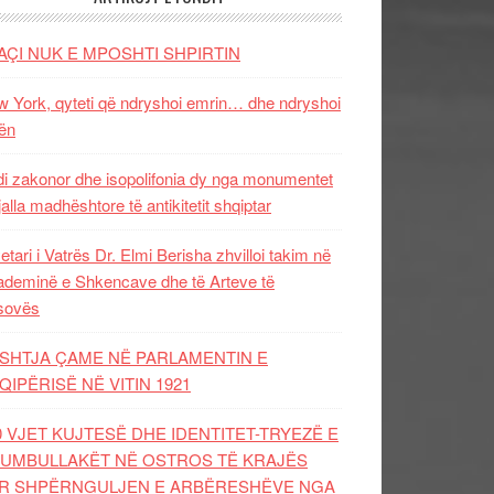
AÇI NUK E MPOSHTI SHPIRTIN
 York, qyteti që ndryshoi emrin… dhe ndryshoi
ën
i zakonor dhe isopolifonia dy nga monumentet
jalla madhështore të antikitetit shqiptar
etari i Vatrës Dr. Elmi Berisha zhvilloi takim në
deminë e Shkencave dhe të Arteve të
sovës
SHTJA ÇAME NË PARLAMENTIN E
QIPËRISË NË VITIN 1921
0 VJET KUJTESË DHE IDENTITET-TRYEZË E
UMBULLAKËT NË OSTROS TË KRAJËS
R SHPËRNGULJEN E ARBËRESHËVE NGA