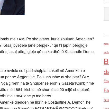
Ark
olombi më 1492.Po shqiptarët, kur e zbuluan Amerikën?
alba
? Kësaj pyetjeje janë përpjekur që t’i japin përgjigje
ërtej asaj përgjigjeje që na ka dhënë Kostandin Demo,
asll
B
d
e revista se i pari shqiptar shkeli në Amerikën e
ua për në Argjentinë. Po kush ishte ai shqiptar? Si e
Env
u? Nga ç’rrethina të Shqipërisë erdhi? Gazeta”Kombi” më
ë këtu më 1884, kishte më shumë se 20 mijë shqiptarë,
Fa
 erdhi më 1884, dhe jo më herët.
ra
Amerikë gjenden në librin e Costantine A. Demo”The
 publikuar nga Shoqëria FATBARDHËSIA”GOOD Fortune”,
Inte