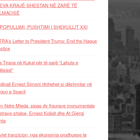
EVA KRAJË-SHESTAN NË ZARË TË
LMACISË
POPULLIMI, PUSHTIMI I SHEKULLIT XXI
RA’s Letter to President Trump: End the Hague
ustice
 Tirana në Kukaj për të parë “Lahuta e
ësisë”
dinali Ernest Simoni rikthehet si dëshmitar në
gun e Spaçit
 Ndre Mjeda, sipas dy figurave monumentale
letrave shqipe, Ernest Koliqit dhe At Gjergj
hta
vjet tranzicion, nga ekonomia prodhuese te