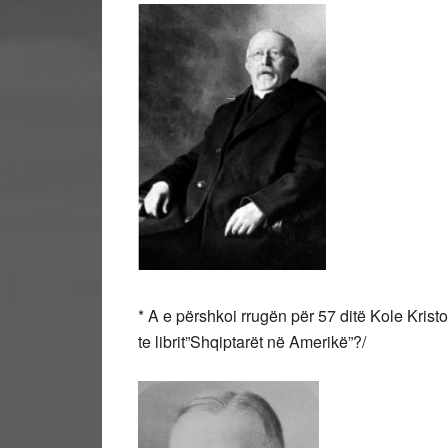
* A e përshkoi rrugën për 57 ditë Kole Kristo
te librit”Shqiptarët në Amerikë”?/