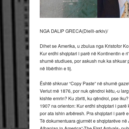
NGA DALIP GRECA(Dielli-arkiv)/
Dihet se Amerika, u zbulua nga Kristofor K
Kur erdhi shqiptari i parë në Kontinentin e ri
shumë studiues, por askush nuk ka shkuar p
në libërthin e tij.
Është shkruar “Copy Paste” në shumë gazeta 
Veriut më 1876, por nuk qëndroi këtu,-u larg
kishte emrin? Ku zbriti, ku qëndroi, pse ik
1907 na orienton: Kur erdhi shqiptari i par
por ata ishin arbëresh. Pra shqiptari i parë
Të dokumentuara gjurmët e shqiptarëve në 
Albanian in America”-The First Arrivals-