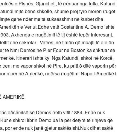
nicës e Pishës, Gjanci etj, të rrënuar nga lufta. Katundi
atundllinjtë bënë shkollë, shumë prej tyre morën rrugët
llinjtë qenë ndër më të suksesshmit në kurbet dhe i
merikën e Veriut.Edhe vetë Costantine A. Demo ishte
03. Axhenda e rrugëtimit të tij është tepër interesant.
Diellit dhe sekretar i Vatrës, në fjalën që mbajti të dielën
r të Nini Demos në Pier Four në Boston ka shkruar se
rikë. Itinerari ishte ky: Nga Katundi, shkoi në Korcë,
tren; me vapor shkoi në Pire, ku priti 8 ditë vaporin për
aporin për në Amerikë, ndërsa rrugëtimi Napoli-Amerikë i
Ë AMERIKË
 sipas dëshmisë së Demos rreth vitit 1884. Ende nuk
Kur e shkroi librin Demo ua la për detyrë të rinjëve që
na, por ende nuk janë gjetur saktësisht.Nuk dihet saktë