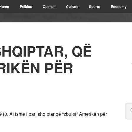
Home
Politics
Opinion
Culture
Sports
Economy
SHQIPTAR, QË
RIKËN PËR
940. Ai ishte i pari shqiptar që “zbuloi” Amerikën për