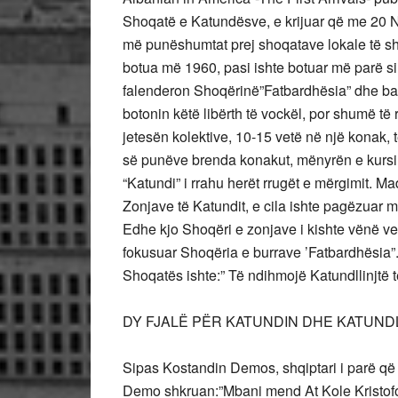
Shoqatë e Katundësve, e krijuar që me 20 N
më punëshumtat prej shoqatave lokale të shq
botua më 1960, pasi ishte botuar më parë s
falenderon Shoqërinë”Fatbardhësia” dhe bash
botonin këtë libërth të vockël, por shumë të
jetesën kolektive, 10-15 vetë në një konak,
së punëve brenda konakut, mënyrën e kursim
“Katundi” i rrahu herët rrugët e mërgimit. 
Zonjave të Katundit, e cila ishte pagëzuar
Edhe kjo Shoqëri e zonjave i kishte vënë vete
fokusuar Shoqëria e burrave ’Fatbardhësia”.
Shoqatës ishte:” Të ndihmojë Katundllinjtë
DY FJALË PËR KATUNDIN DHE KATUND
Sipas Kostandin Demos, shqiptari i parë që e
Demo shkruan:”Mbani mend At Kole Kristofo