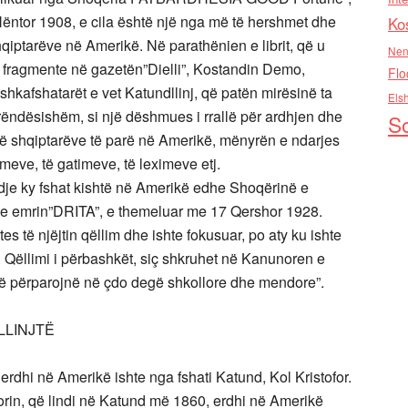
ëntor 1908, e cila është një nga më të hershmet dhe
Ko
iptarëve në Amerikë. Në parathënien e librit, që u
Nen
i fragmente në gazetën”Dielli”, Kostandin Demo,
Flo
kafshatarët e vet Katundllinj, që patën mirësinë ta
Els
 rëndësishëm, si një dëshmues i rrallë për ardhjen dhe
So
 të shqiptarëve të parë në Amerikë, mënyrën e ndarjes
eve, të gatimeve, të leximeve etj.
Madje ky fshat kishtë në Amerikë edhe Shoqërinë e
 me emrin”DRITA”, e themeluar me 17 Qershor 1928.
s të njëjtin qëllim dhe ishte fokusuar, po aty ku ishte
 Qëllimi i përbashkët, siç shkruhet në Kanunoren e
 të përparojnë në çdo degë shkollore dhe mendore”.
LLINJTË
rdhi në Amerikë ishte nga fshati Katund, Kol Kristofor.
rin, që lindi në Katund më 1860, erdhi në Amerikë