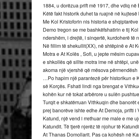
1884, u dorëzua prift më 1917, dhe vdiq në
Këtë fakt historik duhet ta ruajnë në kujtesë
Me Kol Kristoforin nis historia e shqiptarëve
Demo tregon se me bashkëfshatirin e tij Kol K
ndershëm, i drejtë, i sinqertë, kurdoherë të n
Në fillim të shekullit(XX), në shtëpinë e At 
Motra e At Kolës , Sofi, u jepte mësim cupav
e shkollës që sillte motra ime në shtëpi, 
akoma një vjershë që mësova përmendësh në
…Po hapim një parantezë për historikun e K
së Korçës. Fshati lindi nga brengat e Vithkuq
kohën kur në tokat arbërore u sulën pushtuesi
Turqit e shkatërruan Vithkuqin dhe banorët 
prej banorëve ishte edhe At Demoja, prifti i 
Katund, një vend i rrethuar me male e me ujë
Katundit. Të tjerë njerëz të njohur të Katundi
At Thanas Domollarit. Pas ca kohësh në Kat