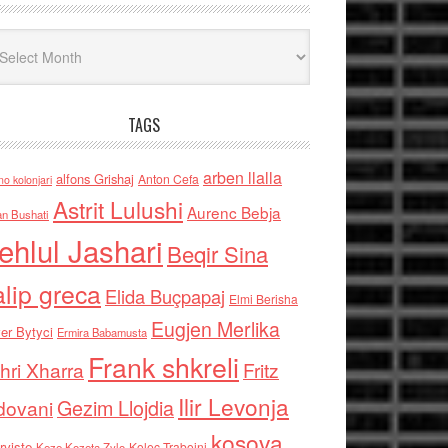
iv
TAGS
arben llalla
alfons Grishaj
Anton Cefa
no kolonjari
Astrit Lulushi
Aurenc Bebja
an Bushati
ehlul Jashari
Beqir Sina
alip greca
Elida Buçpapaj
Elmi Berisha
Eugjen Merlika
er Bytyci
Ermira Babamusta
Frank shkreli
hri Xharra
Fritz
Ilir Levonja
Gezim Llojdia
dovani
kosova
rviste
Kolec Traboini
Keze Kozeta Zylo