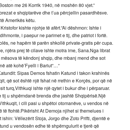
 Boston me 26 Korrik 1940, në moshën 80 vjet.”
 brezat e shqiptarëve dhe t’ua përcjellin pasardhësve.
 të Amerikës këtu.
ristofor kishte njohje të afërt.”Ai dëshmon: Ishte i
dihmonte, i paepur ne parimet e tij, dhe patriot i fortë.
Kolës, ne hapëm të parën shkollë private-gratis për cupa.
e, njëra prej të cilave ishte motra ime, Sana.Nga librat
unë mësova të këndonj shqip, dhe mbanj mend dhe sot
 atë kohë’Fyelli i Bariut”…”
atundit: Sipas Demos fshatin Katund i takon krahinës
it, që sot është një fshat në rrethin e Korçës, por që në
t turq,Vithkuqi ishte një qytet i bukur dhe i përparuar.
e tij u shpërndanë brenda dhe jashtë Shqipërisë.Një
Vithkuqit, i cili pasi u shpëtoi otomanëve, u vendos në
 të ftohtë.Pikërisht At Demoja njihet si themelues i
t ishin: Vëllezërit Stoja, Jorgo dhe Zoto Prifti, djemtë e
und u vendosën edhe të shpërngulurit e tjerë që