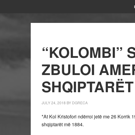
“KOLOMBI” 
ZBULOI AME
SHQIPTARËT
JULY 24, 2018
BY
DGRECA
*At Kol Kristofori ndërroi jetë me 26 Korrik 1
shqiptarët më 1884.