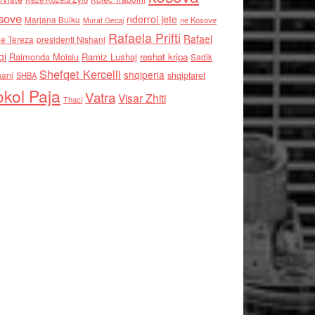
sove
nderroi jete
Marjana Bulku
ne Kosove
Murat Gecaj
Rafaela Prifti
Rafael
e Tereza
presidenti Nishani
qi
Raimonda Moisiu
Ramiz Lushaj
reshat kripa
Sadik
Shefqet Kercelli
shqiperia
hani
shqiptaret
SHBA
kol Paja
Vatra
Visar Zhiti
Thaci