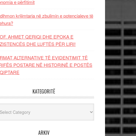
nomia e përfitimit
dihmon krijimtaria në zbulimin e potencialeve të
ehura?
OF. AHMET QERIQI DHE EPOKA E
ZISTENCЁS DHE LUFTЁS PЁR LIRI!
RMAT ALTERNATIVE TË EVIDENTIMIT TË
RIFËS POSTARE NË HISTORINË E POSTËS
QIPTARE
KATEGORITË
egoritë
ARKIV