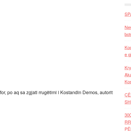
SP
New
bot
Kod
e g
Kry
Aka
Ko
for, po aq sa zgjati rrugëtimi i Kostandin Demos, autorit
ÇË
SH
30
RR
PË