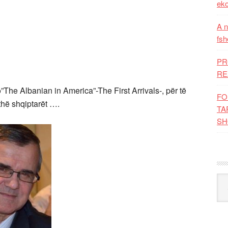
eko
A n
fsh
PR
RE
”The Albanian in America”-The First Arrivals-, për të
FO
ithë shqiptarët ….
TA
SH
Kat