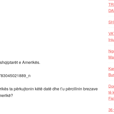
TR
DA
SH
VAT
Inj
Nga
Mal
 shqiptarët e Amerikës.
Kar
Bur
Dom
ikës ta përkujtonin këtë datë dhe t’u përcillnin brezave
të 
Amerikë?
Fis
36 