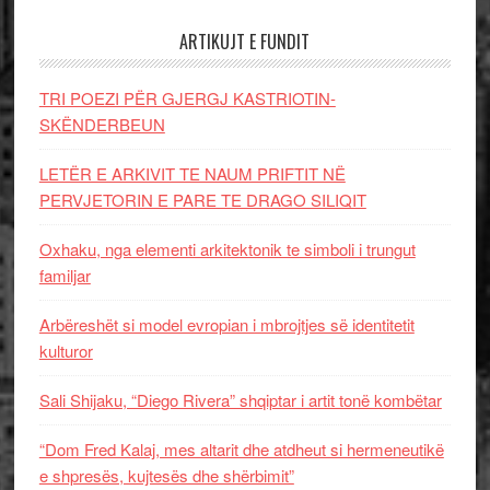
ARTIKUJT E FUNDIT
TRI POEZI PËR GJERGJ KASTRIOTIN-
SKËNDERBEUN
LETËR E ARKIVIT TE NAUM PRIFTIT NË
PERVJETORIN E PARE TE DRAGO SILIQIT
Oxhaku, nga elementi arkitektonik te simboli i trungut
familjar
Arbëreshët si model evropian i mbrojtjes së identitetit
kulturor
Sali Shijaku, “Diego Rivera” shqiptar i artit tonë kombëtar
“Dom Fred Kalaj, mes altarit dhe atdheut si hermeneutikë
e shpresës, kujtesës dhe shërbimit”