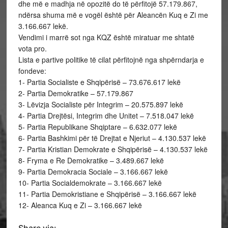
dhe më e madhja në opozitë do të përfitojë 57.179.867,
ndërsa shuma më e vogël është për Aleancën Kuq e Zi me
3.166.667 lekë.
Vendimi i marrë sot nga KQZ është miratuar me shtatë
vota pro.
Lista e partive politike të cilat përfitojnë nga shpërndarja e
fondeve:
1- Partia Socialiste e Shqipërisë – 73.676.617 lekë
2- Partia Demokratike – 57.179.867
3- Lëvizja Socialiste për Integrim – 20.575.897 lekë
4- Partia Drejtësi, Integrim dhe Unitet – 7.518.047 lekë
5- Partia Republikane Shqiptare – 6.632.077 lekë
6- Partia Bashkimi për të Drejtat e Njeriut – 4.130.537 lekë
7- Partia Kristian Demokrate e Shqipërisë – 4.130.537 lekë
8- Fryma e Re Demokratike – 3.489.667 lekë
9- Partia Demokracia Sociale – 3.166.667 lekë
10- Partia Socialdemokrate – 3.166.667 lekë
11- Partia Demokristiane e Shqipërisë – 3.166.667 lekë
12- Aleanca Kuq e Zi – 3.166.667 lekë