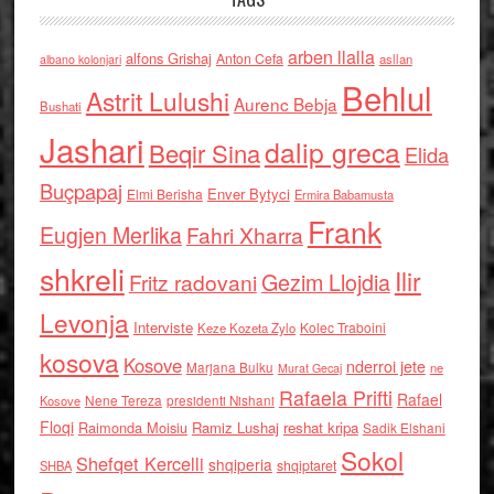
arben llalla
alfons Grishaj
Anton Cefa
asllan
albano kolonjari
Behlul
Astrit Lulushi
Aurenc Bebja
Bushati
Jashari
dalip greca
Beqir Sina
Elida
Buçpapaj
Enver Bytyci
Elmi Berisha
Ermira Babamusta
Frank
Eugjen Merlika
Fahri Xharra
shkreli
Ilir
Gezim Llojdia
Fritz radovani
Levonja
Interviste
Kolec Traboini
Keze Kozeta Zylo
kosova
Kosove
nderroi jete
Marjana Bulku
ne
Murat Gecaj
Rafaela Prifti
Rafael
Nene Tereza
Kosove
presidenti Nishani
Floqi
Raimonda Moisiu
Ramiz Lushaj
reshat kripa
Sadik Elshani
Sokol
Shefqet Kercelli
shqiperia
shqiptaret
SHBA