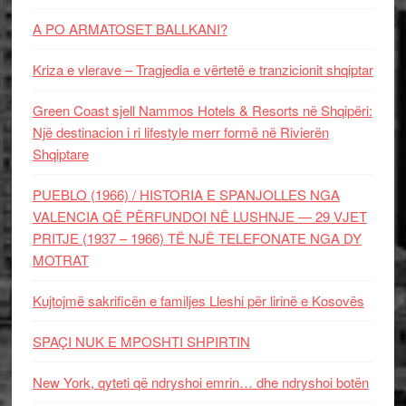
A PO ARMATOSET BALLKANI?
Kriza e vlerave – Tragjedia e vërtetë e tranzicionit shqiptar
Green Coast sjell Nammos Hotels & Resorts në Shqipëri:
Një destinacion i ri lifestyle merr formë në Rivierën
Shqiptare
PUEBLO (1966) / HISTORIA E SPANJOLLES NGA
VALENCIA QË PËRFUNDOI NË LUSHNJE — 29 VJET
PRITJE (1937 – 1966) TË NJË TELEFONATE NGA DY
MOTRAT
Kujtojmë sakrificën e familjes Lleshi për lirinë e Kosovës
SPAÇI NUK E MPOSHTI SHPIRTIN
New York, qyteti që ndryshoi emrin… dhe ndryshoi botën