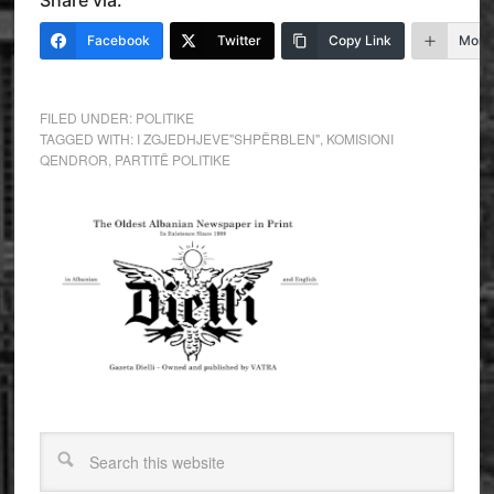
Share via:
Facebook
Twitter
Copy Link
More
FILED UNDER:
POLITIKE
TAGGED WITH:
I ZGJEDHJEVE"SHPËRBLEN"
,
KOMISIONI
QENDROR
,
PARTITË POLITIKE