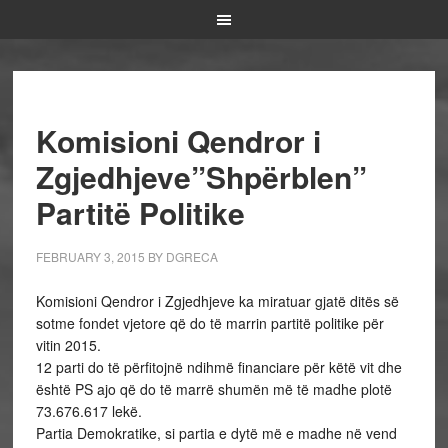
Komisioni Qendror i
Zgjedhjeve”Shpërblen”
Partitë Politike
FEBRUARY 3, 2015
BY
DGRECA
Komisioni Qendror i Zgjedhjeve ka miratuar gjatë ditës së
sotme fondet vjetore që do të marrin partitë politike për
vitin 2015.
12 parti do të përfitojnë ndihmë financiare për këtë vit dhe
është PS ajo që do të marrë shumën më të madhe plotë
73.676.617 lekë.
Partia Demokratike, si partia e dytë më e madhe në vend