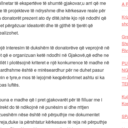
netar të ekspertëve të shumtë gjakovar,u arri që me
A 
e të projekteve të ndryshme dhe kërkesave reale për
Kri
donatorët prezent ato dy ditë,ishte kjo një ndodhi që
shq
het përgëzuar ideatorët dhe të gjithë të tjerët që
alizohet.
Gre
Shq
një interesim të dukshëm të donatorëve që veprojnë në
Riv
rët që e organizuan ketë ndodhi në Gjakovë,që edhe ne
ilët i plotësojnë kriteret e një konkurrence të madhe në
PU
e ardhshme është e mirëseardhur për ne duhet pasur
NG
— 
min e tyre,e mos të lejojmë keqpërdorimet ashtu si ka
TE
as luftës.
Kuj
,puna e madhe që i pret gjakovarët për të filluar me i
Ko
irekt do të ndikojnë në punësim si dhe rritjen
ealizueshëm nëse është në përputhje me dokumentet
SP
reja,duke ia përshtatur kërkesave të reja në përputhje