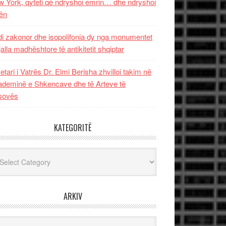
 York, qyteti që ndryshoi emrin… dhe ndryshoi
ën
i zakonor dhe isopolifonia dy nga monumentet
jalla madhështore të antikitetit shqiptar
etari i Vatrës Dr. Elmi Berisha zhvilloi takim në
deminë e Shkencave dhe të Arteve të
sovës
KATEGORITË
egoritë
ARKIV
iv