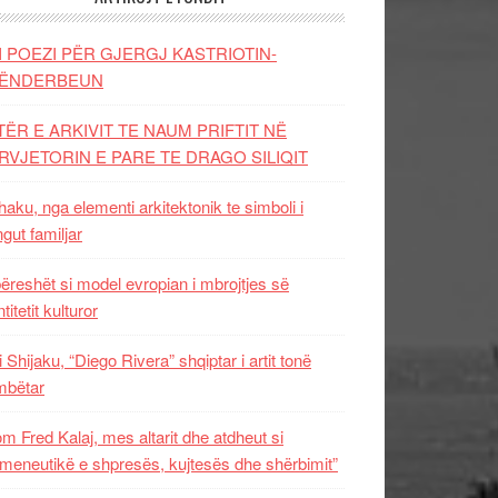
I POEZI PËR GJERGJ KASTRIOTIN-
ËNDERBEUN
TËR E ARKIVIT TE NAUM PRIFTIT NË
RVJETORIN E PARE TE DRAGO SILIQIT
aku, nga elementi arkitektonik te simboli i
ngut familjar
ëreshët si model evropian i mbrojtjes së
titetit kulturor
i Shijaku, “Diego Rivera” shqiptar i artit tonë
mbëtar
m Fred Kalaj, mes altarit dhe atdheut si
meneutikë e shpresës, kujtesës dhe shërbimit”