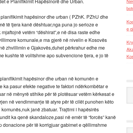
rdet e Planifikimit Hapësinorë dhe Urban.
New
bot
anifikimit hapësinor dhe urban ( PZhK. PZhU dhe
Kod
 të tjera kanë dështuar,nga puna jo serioze e
e g
mjaftojnë vetëm “dëshirat”,e në disa raste edhe
villimore komunale,e ma gjerë në nivelin e Kosovës
Kry
al në zhvillimin e Gjakovës,duhet përkrahur edhe me
Aka
me kushte të volitshme apo subvencione tjera, e jo të
Ko
planifikimit hapësinor dhe urban në komunën e
e ka pasur efekte negative te faktori ndërkombëtar e
Kat
uar në mënyrë stihike për të plotësuar vetëm kërkesat e
rjen në vendimmarrje të atyre për të cilët punohen këto
 komunës,nuk janë zbatuar. Trajtimi i hapësirës
ndit ka qenë skandaloze,pasi në emër të “forcës” kanë
p donacione për të korrigjuar gabimet e qëllimshme
Ark