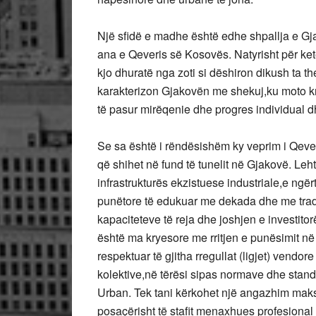
Një sfidë e madhe është edhe shpallja e G
ana e Qeveris së Kosovës. Natyrisht për ketë
kjo dhuratë nga zoti si dëshiron dikush ta t
karakterizon Gjakovën me shekuj,ku moto 
të pasur mirëqenie dhe progres individual 
Se sa është i rëndësishëm ky veprim i Qeveri
që shihet në fund të tunelit në Gjakovë. Le
infrastrukturës ekzistuese industriale,e ngë
punëtore të edukuar me dekada dhe me tradit
kapaciteteve të reja dhe joshjen e investito
është ma kryesore me rritjen e punësimit në
respektuar të gjitha rregullat (ligjet) vend
kolektive,në tërësi sipas normave dhe stan
Urban. Tek tani kërkohet një angazhim maksi
posaçërisht të stafit menaxhues profesional 