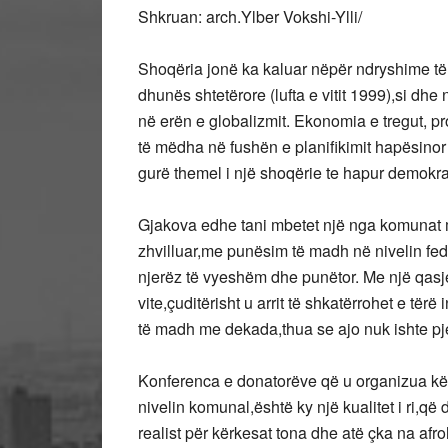
Shkruan: arch.Ylber Vokshi-Ylli/
Shoqëria jonë ka kaluar nëpër ndryshime të 
dhunës shtetërore (lufta e vitit 1999),si dh
në erën e globalizmit. Ekonomia e tregut, pr
të mëdha në fushën e planifikimit hapësinor
gurë themel i një shoqërie te hapur demokra
Gjakova edhe tani mbetet një nga komunat 
zhvilluar,me punësim të madh në nivelin fe
njerëz të vyeshëm dhe punëtor. Me një qasj
vite,çuditërisht u arrit të shkatërrohet e të
të madh me dekada,thua se ajo nuk ishte pj
Konferenca e donatorëve që u organizua kët
nivelin komunal,është ky një kualitet i ri,që d
realist për kërkesat tona dhe atë çka na afr