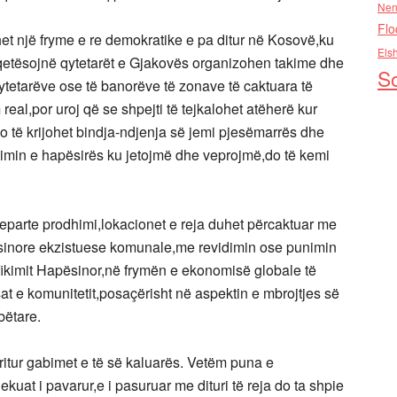
Nen
Flo
het një fryme e re demokratike e pa ditur në Kosovë,ku
Els
shqetësojnë qytetarët e Gjakovës organizohen takime dhe
So
qytetarëve ose të banorëve të zonave të caktuara të
 real,por uroj që se shpejti të tejkalohet atëherë kur
 do të krijohet bindja-ndjenja së jemi pjesëmarrës dhe
ikimin e hapësirës ku jetojmë dhe veprojmë,do të kemi
reparte prodhimi,lokacionet e reja duhet përcaktuar me
sinore ekzistuese komunale,me revidimin ose punimin
Planifikimit Hapësinor,në frymën e ekonomisë globale të
sat e komunitetit,posaçërisht në aspektin e mbrojtjes së
bëtare.
ëritur gabimet e të së kaluarës. Vetëm puna e
uat i pavarur,e i pasuruar me dituri të reja do ta shpie