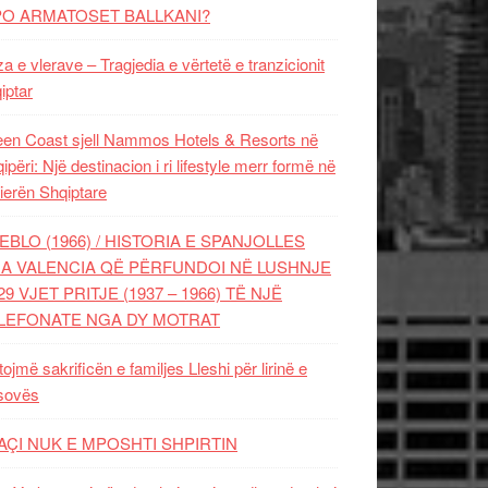
PO ARMATOSET BALLKANI?
za e vlerave – Tragjedia e vërtetë e tranzicionit
iptar
en Coast sjell Nammos Hotels & Resorts në
ipëri: Një destinacion i ri lifestyle merr formë në
ierën Shqiptare
EBLO (1966) / HISTORIA E SPANJOLLES
A VALENCIA QË PËRFUNDOI NË LUSHNJE
29 VJET PRITJE (1937 – 1966) TË NJË
LEFONATE NGA DY MOTRAT
tojmë sakrificën e familjes Lleshi për lirinë e
sovës
AÇI NUK E MPOSHTI SHPIRTIN