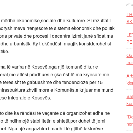
TR
mëdha ekonomike,sociale dhe kulturore. Si rezultat i
SK
e ndryshimeve rrënjësore të sistemit ekonomik dhe politik
LE
ona private dhe procesi i decentralizimit janë sfidat ma
PE
 dhe urbanistik. Ky trekëndësh magjik konsiderohet si
tike.
Oxh
tru
ma të varfra në Kosovë,nga një komunë dikur e
deral,me aftësi prodhues e çka është ma kryesore me
Arb
e tërësisht të gabueshme dhe tendencioze për 15
iden
rë infrastruktura zhvillimore e Komunës,e krijuar me mund
Sal
esë integrale e Kosovës.
ko
o ditë ka rëndësi të veçante që organizohet edhe në
“Do
o të ndihmojë stabilitetin e shtetit,por duhet të jemi
her
ohet. Nga një angazhim i madh i të gjithë faktorëve