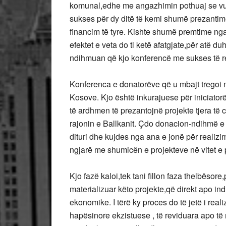
komunal,edhe me angazhimin pothuaj se vull
sukses për dy ditë të kemi shumë prezantim
financim të tyre. Kishte shumë premtime nga 
efektet e veta do ti ketë afatgjate,për atë du
ndihmuan që kjo konferencë me sukses të re
Konferenca e donatorëve që u mbajt tregoi 
Kosove. Kjo është inkurajuese për iniciato
të ardhmen të prezantojnë projekte tjera të c
rajonin e Ballkanit. Çdo donacion-ndihmë 
dituri dhe kujdes nga ana e jonë për realizi
ngjarë me shumicën e projekteve në vitet e p
Kjo fazë kaloi,tek tani fillon faza thelbësore
materializuar këto projekte,që direkt apo ind
ekonomike. I tërë ky proces do të jetë i r
hapësinore ekzistuese , të reviduara apo të 