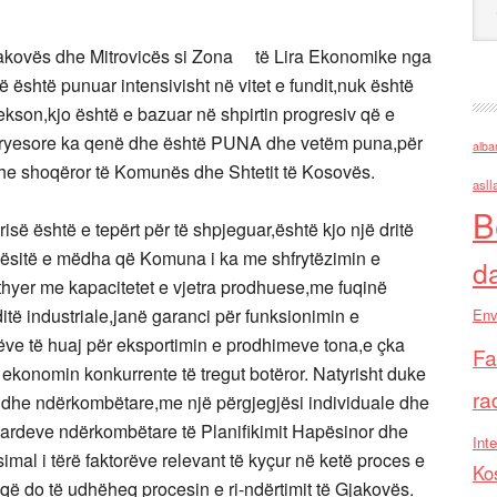
jakovës dhe Mitrovicës si Zona të Lira Ekonomike nga
 është punuar intensivisht në vitet e fundit,nuk është
hekson,kjo është e bazuar në shpirtin progresiv që e
kryesore ka qenë dhe është PUNA dhe vetëm puna,për
alba
dhe shoqëror të Komunës dhe Shtetit të Kosovës.
asll
B
së është e tepërt për të shpjeguar,është kjo një dritë
htësitë e mëdha që Komuna i ka me shfrytëzimin e
d
rthyer me kapacitetet e vjetra prodhuese,me fuqinë
ë industriale,janë garanci për funksionimin e
Env
rëve të huaj për eksportimin e prodhimeve tona,e çka
Fa
 ekonomin konkurrente të tregut botëror. Natyrisht duke
ra
ore dhe ndërkombëtare,me një përgjegjësi individuale dhe
dardeve ndërkombëtare të Planifikimit Hapësinor dhe
Inte
mal i tërë faktorëve relevant të kyçur në ketë proces e
Ko
që do të udhëheq procesin e ri-ndërtimit të Gjakovës.