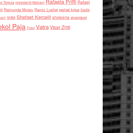
Rafaela Prifti
Rafael
e Tereza
presidenti Nishani
qi
Raimonda Moisiu
Ramiz Lushaj
reshat kripa
Sadik
Shefqet Kercelli
shqiperia
hani
shqiptaret
SHBA
kol Paja
Vatra
Visar Zhiti
Thaci