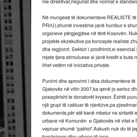
me direktivat,rregullat dhe normat e standa
Në mungesë të dokumenteve REALISTE të pl
PRrU),shumë investime janë humbur e shumë
organeve përgjegjëse në tërë Kosovën. Nuk 
projekte ekzekutive pa koncepte realiste zh
dhe regjionit. Sektori i prodhimit,si esenci
mjete tjera stimuluese si janë kredit e buta 
lihet vetëm në iniciativa private.
Punimi dhe aprovimi i disa dokumenteve të 
Gjakovës në vitin 2007,ka qenë jo serioz dh
posaçërisht te donatorët kryesor. Është pun
një grupi të caktuar të njerëzve,pa pjesëmar
dokumente,për atë kanë mbetur ne sirtarët e
urbane në Komunën e Gjakovës në vitet e fu
vepruar shumë “patriot”.Askush nuk do të je
hapësinore dhe urbane të jona.