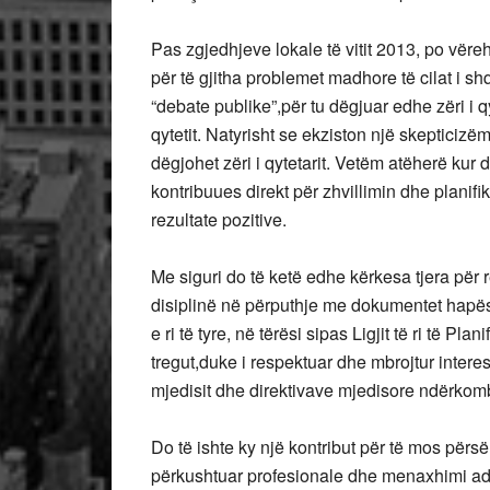
Pas zgjedhjeve lokale të vitit 2013, po vëre
për të gjitha problemet madhore të cilat i 
“debate publike”,për tu dëgjuar edhe zëri i 
qytetit. Natyrisht se ekziston një skepticizëm
dëgjohet zëri i qytetarit. Vetëm atëherë kur
kontribuues direkt për zhvillimin dhe planif
rezultate pozitive.
Me siguri do të ketë edhe kërkesa tjera për 
disiplinë në përputhje me dokumentet hapë
e ri të tyre, në tërësi sipas Ligjit të ri të 
tregut,duke i respektuar dhe mbrojtur intere
mjedisit dhe direktivave mjedisore ndërkom
Do të ishte ky një kontribut për të mos përs
përkushtuar profesionale dhe menaxhimi adek