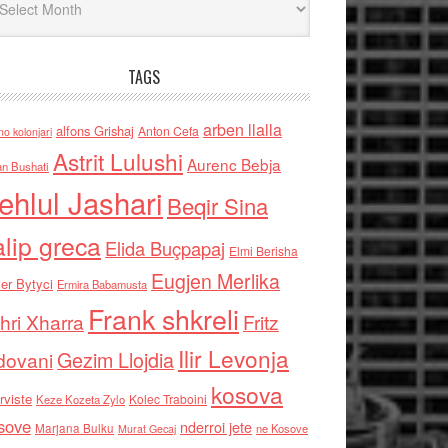
TAGS
arben llalla
alfons Grishaj
Anton Cefa
no kolonjari
Astrit Lulushi
Aurenc Bebja
an Bushati
ehlul Jashari
Beqir Sina
alip greca
Elida Buçpapaj
Elmi Berisha
Eugjen Merlika
er Bytyci
Ermira Babamusta
Frank shkreli
hri Xharra
Fritz
Ilir Levonja
Gezim Llojdia
dovani
kosova
rviste
Kolec Traboini
Keze Kozeta Zylo
sove
nderroi jete
Marjana Bulku
ne Kosove
Murat Gecaj