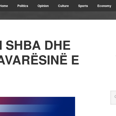
Home
Politics
Opinion
Culture
Sports
Economy
I SHBA DHE
AVARËSINË E