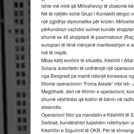
ishte më mirë që Millosheviçi të zbatonte kë
Në të njëjtën kohë Grupi i Kontaktit dërgoi
një zgjidhje diplomatike për krizën. Millosh
përkundrazi vazhdoi sulmet kundër shqiptar
shumë se 45 shqiptarë të paarmatosur (Raça
europian të lënë mënjanë marrëveshjen e arr
më të rreptë.
Mbas këtij evolimi të situatës, Këshilli i Atl
Solana autoritetin të urdhërojë një operaci
nga Beogradi pa marrë ndonjë konsesus nga 
fillonte operacionin “Forca Aleate” mbi ish- 
Megjithatë, deri në fillimin e operacionit, 
shumë vështirësi që kishin të bënin në radh
aleancës.
Operacioni filloi pa mandatin e Këshillit të S
Serbisë, kundërshtoi fuqishëm ndërhyrjen us
Këshillin e Sigurimit të OKB. Për të shmang