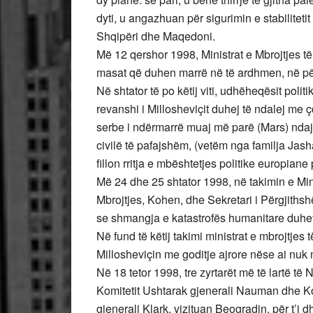
dyti, u angazhuan për sigurimin e stabiliteti
Shqipëri dhe Maqedoni.
Më 12 qershor 1998, Ministrat e Mbrojtjes 
masat që duhen marrë në të ardhmen, në për
Në shtator të po këtij viti, udhëheqësit polit
revanshi i Millosheviçit duhej të ndalej me ç
serbe i ndërmarrë muaj më parë (Mars) ndaj
civilë të pafajshëm, (vetëm nga familja Jasha
fillon rritja e mbështetjes politike europian
Më 24 dhe 25 shtator 1998, në takimin e Min
Mbrojtjes, Kohen, dhe Sekretari i Përgjith
se shmangja e katastrofës humanitare duhet
Në fund të këtij takimi ministrat e mbrojtj
Millosheviçin me goditje ajrore nëse ai nu
Në 18 tetor 1998, tre zyrtarët më të lartë të
Komitetit Ushtarak gjenerali Nauman dhe 
gjenerali Klark, vizituan Beogradin, për t’i d