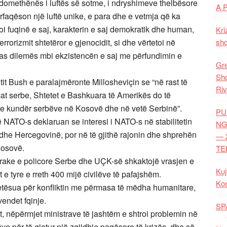
domethënës i luftës së sotme, i ndryshimeve thelbësore
A 
ërfaqëson një luftë unike, e para dhe e vetmja që ka
goi fuqinë e saj, karakterin e saj demokratik dhe human,
Kri
rorizmit shtetëror e gjenocidit, si dhe vërtetoi në
shq
as dilemës mbi ekzistencën e saj me përfundimin e
Gre
Shq
it Bush e paralajmëronte Millosheviçin se “në rast të
Riv
cat serbe, Shtetet e Bashkuara të Amerikës do të
ke kundër serbëve në Kosovë dhe në vetë Serbinë”.
PU
të NATO-s deklaruan se interesi i NATO-s në stabilitetin
NG
dhe Hercegovinë, por në të gjithë rajonin dhe shprehën
— 
Kosovë.
TE
htarake e policore Serbe dhe UÇK-së shkaktojë vrasjen e
Kuj
e tyre e rreth 400 mijë civilëve të pafajshëm.
Ko
tësua për konfliktin me përmasa të mëdha humanitare,
vendet fqinje.
SP
ut, nëpërmjet ministrave të jashtëm e shtroi problemin në
lëve për të gjetur një zgjidhje paqësore të krizës, dhe së