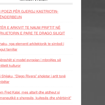
I POEZI PËR GJERGJ KASTRIOTIN-
ËNDERBEUN
TËR E ARKIVIT TE NAUM PRIFTIT NË
RVJETORIN E PARE TE DRAGO SILIQIT
aku, nga elementi arkitektonik te simboli i
ngut familjar
ëreshët si model evropian i mbrojtjes së
titetit kulturor
i Shijaku, “Diego Rivera” shqiptar i artit tonë
mbëtar
m Fred Kalaj, mes altarit dhe atdheut si
meneutikë e shpresës, kujtesës dhe shërbimit”