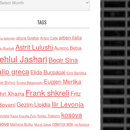
TAGS
arben llalla
alfons Grishaj
Anton Cefa
no kolonjari
Astrit Lulushi
Aurenc Bebja
an Bushati
ehlul Jashari
Beqir Sina
alip greca
Elida Buçpapaj
Elmi Berisha
Eugjen Merlika
er Bytyci
Ermira Babamusta
Frank shkreli
hri Xharra
Fritz
Ilir Levonja
Gezim Llojdia
dovani
kosova
rviste
Kolec Traboini
Keze Kozeta Zylo
sove
nderroi jete
Marjana Bulku
ne Kosove
Murat Gecaj