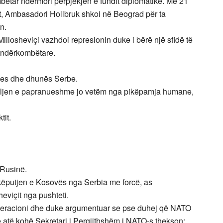
bëtar ndërmori përpjekjen e fundit diplomatike. Më 21
onit, Ambasadori Hollbruk shkoi në Beograd për ta
n.
Millosheviçi vazhdoi represionin duke i bërë një sfidë të
 ndërkombëtare.
ypjes dhe dhunës Serbe.
jelljen e papranueshme jo vetëm nga pikëpamja humane,
tit.
 Rusinë.
hkëputjen e Kosovës nga Serbia me forcë, as
eviçit nga pushteti.
 operacioni dhe duke argumentuar se pse duhej që NATO
 atë kohë Sekretari i Pergjithshëm i NATO-s thekson: