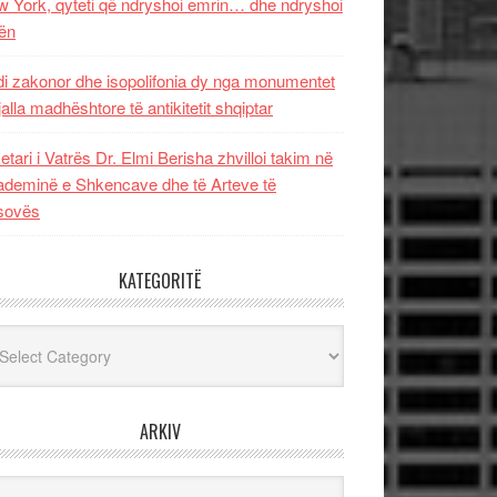
 York, qyteti që ndryshoi emrin… dhe ndryshoi
ën
i zakonor dhe isopolifonia dy nga monumentet
jalla madhështore të antikitetit shqiptar
etari i Vatrës Dr. Elmi Berisha zhvilloi takim në
deminë e Shkencave dhe të Arteve të
sovës
KATEGORITË
egoritë
ARKIV
iv