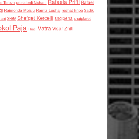
Rafaela Prifti
Rafael
e Tereza
presidenti Nishani
qi
Raimonda Moisiu
Ramiz Lushaj
reshat kripa
Sadik
Shefqet Kercelli
shqiperia
hani
shqiptaret
SHBA
kol Paja
Vatra
Visar Zhiti
Thaci