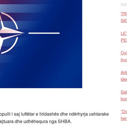
TR
SK
LE
PE
Oxh
tru
Arb
iden
Sal
ko
“Do
ulli i saj luftëtar e liridashës dhe ndërhyrja ushtarake
her
drejtuara dhe udhëhequra nga SHBA.