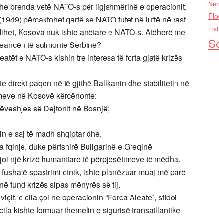
Nen
he brenda vetë NATO-s për ligjshmërinë e operacionit,
Flo
 (1949) përcaktohet qartë se NATO futet në luftë në rast
Els
ç dihet, Kosova nuk ishte anëtare e NATO-s. Atëherë me
So
 Aleancën të sulmonte Serbinë?
ët e NATO-s kishin tre interesa të forta gjatë krizës
 direkt paqen në të gjithë Ballkanin dhe stabilitetin në
timeve në Kosovë kërcënonte:
rëveshjes së Dejtonit në Bosnjë;
in e saj të madh shqiptar dhe,
ra fqinje, duke përfshirë Bullgarinë e Greqinë.
ijoi një krizë humanitare të përpjesëtimeve të mëdha.
 fushatë spastrimi etnik, ishte planëzuar muaj më parë
ënë fund krizës sipas mënyrës së tij.
viçit, e cila çoi ne operacionin “Forca Aleate”, sfidoi
cila kishte formuar themelin e sigurisë transatllantike