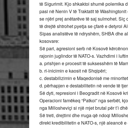
të Sigurimit. Kjo shkaktoi shumë polemika d
pasi në Nenin V të Traktatit të Washingtonit
se njëri prej anëtarëve të saj sulmohet. Si
të drejtë shtrohet pyetja se çfarë e detyroi
Sipas analistëve të ndryshëm, SHBA dhe aleat
kosovare:
Së pari, agresioni serb në Kosovë kërcënonte
rajonin juglindor të NATO-s. Vazhdimi i luf
a. prishjen e procesit të suksesshëm të Mar
b. ri-inicimin e kaosit në Shqipëri;
c. destabilizimin e Maqedonisë me minoritet
d. përhapjen e destabilitetin në vende të tje
Së dyti, represioni i Beogradit në Kosovë kr
Operacioni famëkeq “Patkoi” nga serbët, kjo
nga Millosheviçi si një mjet brutal për t’i dh
Së treti, drejtimi dhe rruga që ndoqi Milloshe
direkt kredibilitetin e NATO-s, një aleancë e 