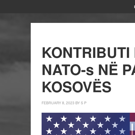
KONTRIBUTI 
NATO-s NË P
KOSOVËS
FEBRUARY 8, 2023
BY
S P