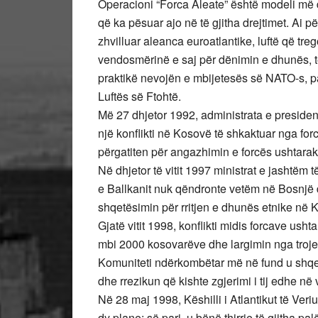
Operacioni “Forca Aleate” është modeli më 
që ka pësuar ajo në të gjitha drejtimet. Ai p
zhvilluar aleanca euroatlantike, luftë që tre
vendosmërinë e saj për dënimin e dhunës, ter
praktikë nevojën e mbijetesës së NATO-s, p
Luftës së Ftohtë.
Më 27 dhjetor 1992, administrata e president
një konflikti në Kosovë të shkaktuar nga for
përgatiten për angazhimin e forcës ushtara
Në dhjetor të vitit 1997 ministrat e jashtëm 
e Ballkanit nuk qëndronte vetëm në Bosnjë 
shqetësimin për rritjen e dhunës etnike në 
Gjatë vitit 1998, konflikti midis forcave us
mbi 2000 kosovarëve dhe largimin nga trojet 
Komuniteti ndërkombëtar më në fund u shqe
dhe rrezikun që kishte zgjerimi i tij edhe në 
Në 28 maj 1998, Këshilli i Atlantikut të Veri
dy plane: së pari, u bënë thirrje të gjitha pa