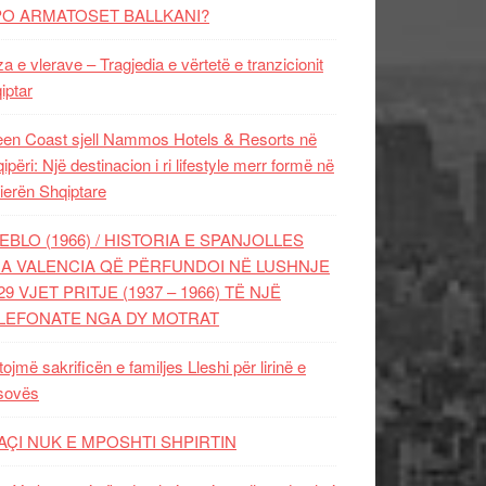
PO ARMATOSET BALLKANI?
za e vlerave – Tragjedia e vërtetë e tranzicionit
iptar
en Coast sjell Nammos Hotels & Resorts në
ipëri: Një destinacion i ri lifestyle merr formë në
ierën Shqiptare
EBLO (1966) / HISTORIA E SPANJOLLES
A VALENCIA QË PËRFUNDOI NË LUSHNJE
29 VJET PRITJE (1937 – 1966) TË NJË
LEFONATE NGA DY MOTRAT
tojmë sakrificën e familjes Lleshi për lirinë e
sovës
AÇI NUK E MPOSHTI SHPIRTIN