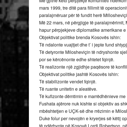
Me gjithë këto përpjekje komuniteti ndërkom
mars 1999, tre ditë para fillimit të operaci
paralajmëruar për të fundit herë Millosheviçi
Më 22 mars, në përgjigje të paralajmërimit, 
hapur përpjekjeve diplomatike amerikane e
Objektivat politike brenda Kosovës ishin:
Të ndalonte vuajtjet dhe t’ i jepte fund sht
Të detyronte Milosheviçin të ndryshonte s
por se kërcënonte edhe shtetet fqinjë.
Të realizonte një zgjidhje paqësore të konflik
Objektivat politike jashtë Kosovës ishin:
Të stabilizonte vendet fqinjë.
Të ruante unitetin e aleatëve.
Të kufizonte dëmtimin e marrëdhënieve me
Fushata ajërore nuk kishte si objektiv as s
mbështetjen e UÇK-së dhe rrëzimin e Milosh
Duke folur per nevojën e kryerjes së këtij
të ndërhynte në Kosovë Lordi Robertson, në