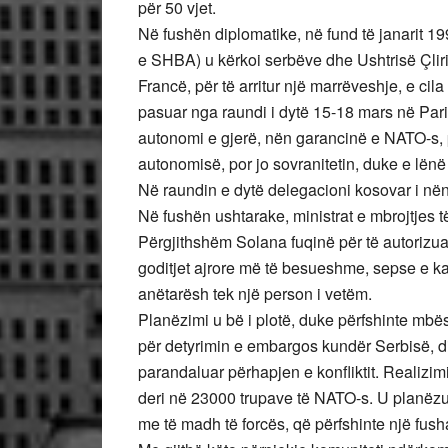
për 50 vjet.
Në fushën diplomatike, në fund të janarit 199
e SHBA) u kërkoi serbëve dhe Ushtrisë Çli
Francë, për të arritur një marrëveshje, e ci
pasuar nga raundi i dytë 15-18 mars në Paris
autonomi e gjerë, nën garancinë e NATO-s, 
autonomisë, por jo sovranitetin, duke e lënë
Në raundin e dytë delegacioni kosovar i nën
Në fushën ushtarake, ministrat e mbrojtjes 
Përgjithshëm Solana fuqinë për të autorizuar g
goditjet ajrore më të besueshme, sepse e kal
anëtarësh tek një person i vetëm.
Planëzimi u bë i plotë, duke përfshinte mb
për detyrimin e embargos kundër Serbisë, d
parandaluar përhapjen e konfliktit. Realizi
deri në 23000 trupave të NATO-s. U planëzu
me të madh të forcës, që përfshinte një fusha