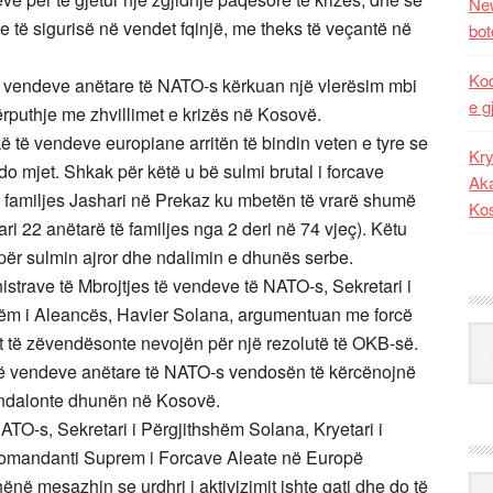
New
t e të sigurisë në vendet fqinjë, me theks të veçantë në
bot
Kod
të vendeve anëtare të NATO-s kërkuan një vlerësim mbi
e g
puthje me zhvillimet e krizës në Kosovë.
ikë të vendeve europiane arritën të bindin veten e tyre se
Kry
do mjet. Shkak për këtë u bë sulmi brutal i forcave
Aka
 familjes Jashari në Prekaz ku mbetën të vrarë shumë
Ko
ri 22 anëtarë të familjes nga 2 deri në 74 vjeç). Këtu
e për sulmin ajror dhe ndalimin e dhunës serbe.
istrave të Mbrojtjes të vendeve të NATO-s, Sekretari i
shëm i Aleancës, Havier Solana, argumentuan me forcë
Kat
 të zëvendësonte nevojën për një rezolutë të OKB-së.
es të vendeve anëtare të NATO-s vendosën të kërcënojnë
k ndalonte dhunën në Kosovë.
 NATO-s, Sekretari i Përgjithshëm Solana, Kryetari i
Komandanti Suprem i Forcave Aleate në Europë
Ark
hënë mesazhin se urdhri i aktivizimit ishte gati dhe do të