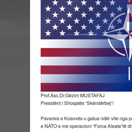
Prof.Asc.Dr.Gëzim MUSTAFAJ
Presidënt i Shoqatës “Skëndërbej”/
Pavarsia e Kosovës u gatua ndër vite nga pop
e NATO-s me operacioni “Forca Aleate”të 