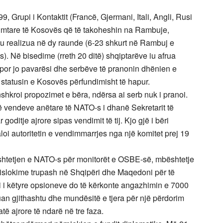
9, Grupi i Kontaktit (Francë, Gjermani, Itali, Angli, Rusi
rimtare të Kosovës që të takoheshin na Rambuje,
la u realizua në dy raunde (6-23 shkurt në Rambuj e
). Në bisedime (rreth 20 ditë) shqiptarëve iu afrua
por jo pavarësi dhe serbëve të pranonin dhënien e
 statusin e Kosovës përfundimisht të hapur.
shkroi propozimet e bëra, ndërsa ai serb nuk i pranoi.
të vendeve anëtare të NATO-s i dhanë Sekretarit të
oditje ajrore sipas vendimit të tij. Kjo gjë i bëri
oi autoritetin e vendimmarrjes nga një komitet prej 19
ështetjen e NATO-s për monitorët e OSBE-së, mbështetje
islokime trupash në Shqipëri dhe Maqedoni për të
mi i këtyre opsioneve do të kërkonte angazhimin e 7000
an gjithashtu dhe mundësitë e tjera për një përdorim
të ajrore të ndarë në tre faza.