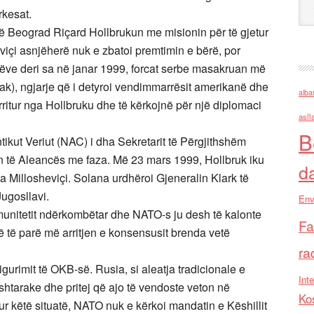
rkesat.
 në Beograd Riçard Hollbrukun me misionin për të gjetur
eviçi asnjëherë nuk e zbatoi premtimin e bërë, por
ëve deri sa në janar 1999, forcat serbe masakruan më
k), ngjarje që i detyroi vendimmarrësit amerikanë dhe
alba
itur nga Hollbruku dhe të kërkojnë për një diplomaci
asll
B
antikut Veriut (NAC) i dha Sekretarit të Përgjithshëm
on të Aleancës me faza. Më 23 mars 1999, Hollbruk iku
d
Millosheviçi. Solana urdhëroi Gjeneralin Klark të
Jugosllavi.
Env
komunitetit ndërkombëtar dhe NATO-s ju desh të kalonte
Fa
ë të parë më arritjen e konsensusit brenda vetë
ra
igurimit të OKB-së. Rusia, si aleatja tradicionale e
Inte
htarake dhe pritej që ajo të vendoste veton në
Ko
ur këtë situatë, NATO nuk e kërkoi mandatin e Këshillit