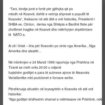
drive through the trashed
villgesÓ. Crown Copyright G3
“Tani, bindja jonë e fortë për gjithçka që po
Media Ops HQ Land Command
ndodh në Kosovë, është e vetmja shpresë e popullit të
Wilton,Wilts SP2 OAG Tel No
Kosovës”, theksone në atë ditë e orë historike, Presidenti i
01722 433315 Fax No
01722433677
SHBA-ve, Clinton, derisa nga Shtëpia e Bardhë fliste për
zhvillimet tragjike në Kosovë dhe ndërhyrjen shpëtimtare
të NATO-s.
Ai zë i lirisë – liria për Kosovën po vinte nga Amerika…Nga
Amerika dhe aleatët…
Në mbrëmjen e 24 Marsit 1999 raportoja nga Prishtina në
Tiranë se rreth orës 20:00 u ndjenë
fuqishëm goditjet e para të sulmeve ajrore të Aleancës
Veriatlantike mbi pozicionet e forcave serbe.
Përshkruaja situatën në kryeqytetin e Kosovës në atë orë
historike:
“Nga goditjet dridheshin xhamat e ndërtesave në Prishtinë, ndërs