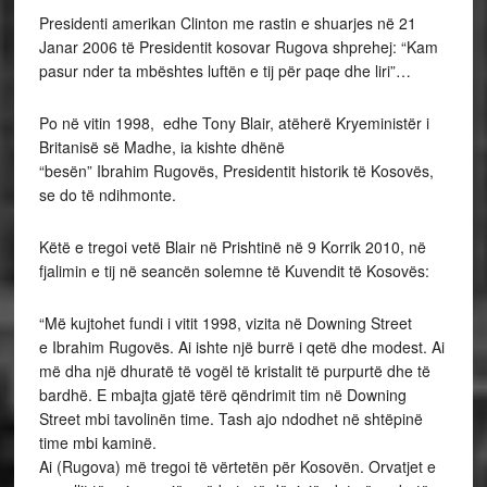
Presidenti amerikan Clinton me rastin e shuarjes në 21
Janar 2006 të Presidentit kosovar Rugova shprehej: “Kam
pasur nder ta mbështes luftën e tij për paqe dhe liri”…
Po në vitin 1998, edhe Tony Blair, atëherë Kryeministër i
Britanisë së Madhe, ia kishte dhënë
“besën” Ibrahim Rugovës, Presidentit historik të Kosovës,
se do të ndihmonte.
Këtë e tregoi vetë Blair në Prishtinë në 9 Korrik 2010, në
fjalimin e tij në seancën solemne të Kuvendit të Kosovës:
“Më kujtohet fundi i vitit 1998, vizita në Downing Street
e Ibrahim Rugovës. Ai ishte një burrë i qetë dhe modest. Ai
më dha një dhuratë të vogël të kristalit të purpurtë dhe të
bardhë. E mbajta gjatë tërë qëndrimit tim në Downing
Street mbi tavolinën time. Tash ajo ndodhet në shtëpinë
time mbi kaminë.
Ai (Rugova) më tregoi të vërtetën për Kosovën. Orvatjet e