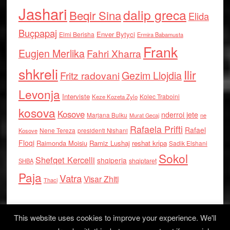
Jashari
dalip greca
Beqir Sina
Elida
Buçpapaj
Enver Bytyci
Elmi Berisha
Ermira Babamusta
Frank
Eugjen Merlika
Fahri Xharra
shkreli
Ilir
Gezim Llojdia
Fritz radovani
Levonja
Interviste
Kolec Traboini
Keze Kozeta Zylo
kosova
Kosove
nderroi jete
Marjana Bulku
ne
Murat Gecaj
Rafaela Prifti
Rafael
Nene Tereza
Kosove
presidenti Nishani
Floqi
Raimonda Moisiu
Ramiz Lushaj
reshat kripa
Sadik Elshani
Sokol
Shefqet Kercelli
shqiperia
shqiptaret
SHBA
Paja
Vatra
Visar Zhiti
Thaci
This website uses cookies to improve your experience. We'll