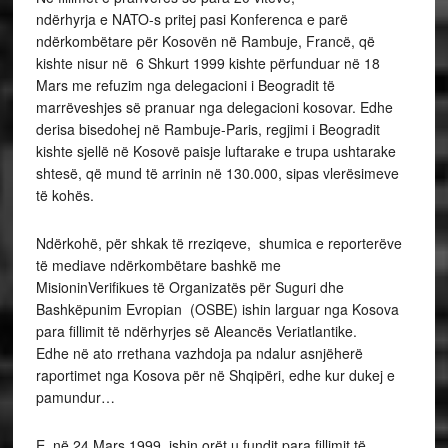
ndërhyrja e NATO-s pritej pasi Konferenca e parë
ndërkombëtare për Kosovën në Rambuje, Francë, që
kishte nisur në 6 Shkurt 1999 kishte përfunduar në 18
Mars me refuzim nga delegacioni i Beogradit të
marrëveshjes së pranuar nga delegacioni kosovar. Edhe
derisa bisedohej në Rambuje-Paris, regjimi i Beogradit
kishte sjellë në Kosovë paisje luftarake e trupa ushtarake
shtesë, që mund të arrinin në 130.000, sipas vlerësimeve
të kohës.
Ndërkohë, për shkak të rreziqeve, shumica e reporterëve
të mediave ndërkombëtare bashkë me
MisioninVerifikues të Organizatës për Suguri dhe
Bashkëpunim Evropian (OSBE) ishin larguar nga Kosova
para fillimit të ndërhyrjes së Aleancës Veriatlantike.
Edhe në ato rrethana vazhdoja pa ndalur asnjëherë
raportimet nga Kosova për në Shqipëri, edhe kur dukej e
pamundur…
E, në 24 Mars 1999, ishin orët u fundit para fillimit të