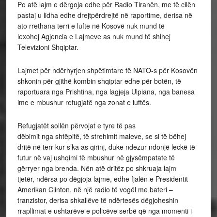
Po atë lajm e dërgoja edhe për Radio Tiranën, me të cilën
pastaj u lidha edhe drejtpërdrejtë në raportime, derisa në
ato rrethana terri e lufte në Kosovë nuk mund të
lexohej Agjencia e Lajmeve as nuk mund të shihej
Televizioni Shqiptar.
Lajmet për ndërhyrjen shpëtimtare të NATO-s për Kosovën
shkonin për gjithë kombin shqiptar edhe për botën, të
raportuara nga Prishtina, nga lagjeja Ulpiana, nga banesa
ime e mbushur refugjatë nga zonat e luftës.
Refugjatët sollën përvojat e tyre të pas
dëbimit nga shtëpitë, të strehimit maleve, se si të bëhej
dritë në terr kur s’ka as qirinj, duke ndezur ndonjë leckë të
futur në vaj ushqimi të mbushur në gjysëmpatate të
gërryer nga brenda. Nën atë dritëz po shkruaja lajm
tjetër, ndërsa po dëgjoja lajme, edhe fjalën e Presidentit
Amerikan Clinton, në një radio të vogël me bateri –
tranzistor, derisa shkallëve të ndërtesës dëgjoheshin
rrapllimat e ushtarëve e policëve serbë që nga momenti i