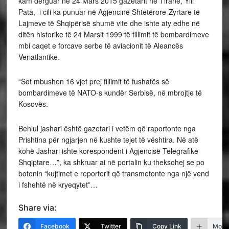
kam dërguar në 24 Mars 2015 gazetarit në Tiranë, Ylli
Pata, i cili ka punuar në Agjencinë Shtetërore-Zyrtare të
Lajmeve të Shqipërisë shumë vite dhe ishte aty edhe në
ditën historike të 24 Marsit 1999 të fillimit të bombardimeve
mbi caqet e forcave serbe të aviacionit të Aleancës
Veriatlantike.
“Sot mbushen 16 vjet prej fillimit të fushatës së
bombardimeve të NATO-s kundër Serbisë, në mbrojtje të
Kosovës.
Behlul jashari është gazetari i vetëm që raportonte nga
Prishtina për ngjarjen në kushte tejet të vështira. Në atë
kohë Jashari ishte korespondent i Agjencisë Telegrafike
Shqiptare…”, ka shkruar ai në portalin ku theksohej se po
botonin “kujtimet e reporterit që transmetonte nga një vend
i fshehtë në kryeqytet”…
Share via:
Facebook
Twitter
Copy Link
More