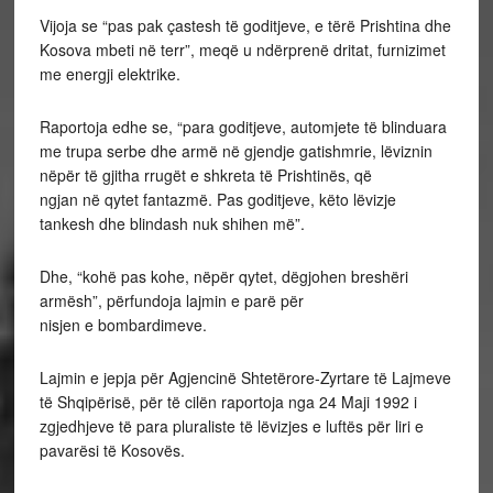
Vijoja se “pas pak çastesh të goditjeve, e tërë Prishtina dhe
Kosova mbeti në terr”, meqë u ndërprenë dritat, furnizimet
me energji elektrike.
Raportoja edhe se, “para goditjeve, automjete të blinduara
me trupa serbe dhe armë në gjendje gatishmrie, lëviznin
nëpër të gjitha rrugët e shkreta të Prishtinës, që
ngjan në qytet fantazmë. Pas goditjeve, këto lëvizje
tankesh dhe blindash nuk shihen më”.
Dhe, “kohë pas kohe, nëpër qytet, dëgjohen breshëri
armësh”, përfundoja lajmin e parë për
nisjen e bombardimeve.
Lajmin e jepja për Agjencinë Shtetërore-Zyrtare të Lajmeve
të Shqipërisë, për të cilën raportoja nga 24 Maji 1992 i
zgjedhjeve të para pluraliste të lëvizjes e luftës për liri e
pavarësi të Kosovës.