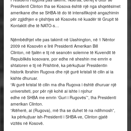
Presidenti Clinton tha se Kosova është një nga shqetësimet
amerikane dhe se SHBA-të do të intensifikojnë angazhimin
për zgjidhjen e çështjes së Kosovës në kuadër të Grupit të
Kontaktit dhe të NATO-s…
Njëmbëdhjet vite pas takimit në Uashington, në 1 Nëntor
2009 në Kosovën e lirë Presidenti Amerikan Bill
Clinton, në fjalën e tij në seancën solemne të Kuvendit të
Republikës kosovare, por edhe në sheshin me emrin e
shtatoren e tij në Prishtinë, ka përkujtuar Presidentin
historik Ibrahim Rugova dhe një gurë kristali të cilin ai ia
kishte dhuruar.
“Ai gurë kristal të cilin ma dha Rugova i është dhuruar një
universiteti, por për një kohë ai ishte i njohur
edhe në SHBA me emrin ‘Guri i Rugovës’”, tha Presidenti
amerikan Clinton.
“Atëherë, ai (Rugova), më tha se duhet të na ndihmosh”,
ka përkujtuar ish-Presidenti i SHBA-ve, Clinton gjatë
vizitës në Kosovë.