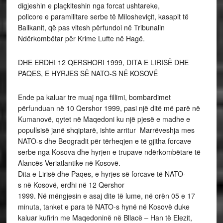
digjeshin e plaçkiteshin nga forcat ushtareke,
policore e paramilitare serbe të Milosheviçit, kasapit të
Ballkanit, që pas vitesh përfundoi në Tribunalin
Ndërkombëtar për Krime Lufte në Hagë.
DHE ERDHI 12 QERSHORI 1999, DITA E LIRISË DHE
PAQES, E HYRJES SË NATO-S NË KOSOVË
Ende pa kaluar tre muaj nga fillimi, bombardimet
përfunduan në 10 Qershor 1999, pasi një ditë më parë në
Kumanovë, qytet në Maqedoni ku një pjesë e madhe e
popullsisë janë shqiptarë, ishte arritur Marrëveshja mes
NATO-s dhe Beogradit për tërheqjen e të gjitha forcave
serbe nga Kosova dhe hyrjen e trupave ndërkombëtare të
Alancës Veriatlantike në Kosovë.
Dita e Lirisë dhe Paqes, e hyrjes së forcave të NATO-
s në Kosovë, erdhi në 12 Qershor
1999. Në mëngjesin e asaj dite të lume, në orën 05 e 17
minuta, tanket e para të NATO-s hynë në Kosovë duke
kaluar kufirin me Maqedoninë në Bllacë – Han të Elezit,