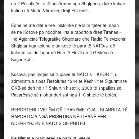
drejt Prishtinës, e të nesërmen nga Shqipëria, duke kaluar
kufirin në Morin-Vërmicë, drejt Prizrenit…
Edhe në atë ditë e orë historike një lajm tjetër të madh
se në Kosovë po ndodhte liria e raportoja drejt Tiranës –
në Agjencinë Telegrafike Shqiptare dhe Radio Televizionin
Shqiptar nga kolona e tankeve të para të NATO-s që
kalonte kufirin jugor në Han të Elezit drejt Grykës së
Kaçanikut…
Kosova, pas hyrjes së trupave të NATO-s – KFOR-it, u
administrua sipas Rezolutës 1244 të Këshillit të Sigurimit të
OKB-së deri në 17 Shkurtin histotik 2008 të shpalljes së
Pavarësisë së njohur deri sot nga 116 shtete të botës.
REPORTERI I VETËM QË TRANSMETOJA…SI ARRITA TË
RAPORTOJA NGA PRISHTINA NË TIRANË PËR
NDËRHYRJEN E NATO-S QË PRITEJ
Në fillimet e pranverës së para 20 viteve,