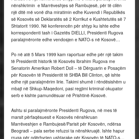
nënshkrimin e Marrëveshjes së Rambujesë, për të cilën
një ditë më vonë dha miratimin edhe Kuvendi i Republikës
së Kosovës së Deklaratës së 2 Korrikut e Kushtetutës së 7
Shtatorit 1990. Në konferencën për shtyp ku ishte edhe
korrespondenti tash i Gazetës DIELLI, Presidenti Rugova
paralajmëronte edhe vendosjen e NATO-s në Kosovë…
Po në atë 5 Mars 1999 kam raportuar edhe për një takim
të Presidentit historik të Kosovës Ibrahim Rugova me
Senatorin Amerikan Robert Doll – të Dërguarin e Posaçëm
për Kosovën të Presidentit të SHBA Bill Clinton, që ishte
edhe një paralajmërim lirie. Takimi shumë i rëndësishëm u
mbajt në Shkup-Maqedoni, pasi regjimi kriminal okupator
serb e kishte pamundësuar në Prishtinë-Kosovë.
Ashtu si paralajmëronte Presidenti Rugova, në mes të
marsit përfaqësuesit e Kosovës nënshkruan
Marrëveshjen e Rambujesë/Parisit për Kosovën, ndërsa
Beogradi – pala serbe refuzoi ta nënshkruajë. Ishte hapur
rruga për ndërhyrjen ushtarake për Kosovën të NATO-s…