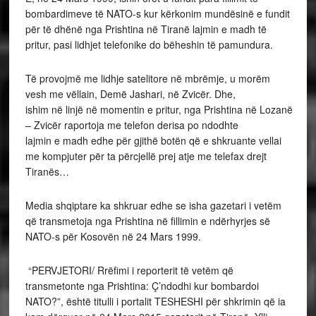
bombardimeve të NATO-s kur kërkonim mundësinë e fundit
për të dhënë nga Prishtina në Tiranë lajmin e madh të
pritur, pasi lidhjet telefonike do bëheshin të pamundura.
Të provojmë me lidhje satelitore në mbrëmje, u morëm
vesh me vëllain, Demë Jashari, në Zvicër. Dhe,
ishim në linjë në momentin e pritur, nga Prishtina në Lozanë
– Zvicër raportoja me telefon derisa po ndodhte
lajmin e madh edhe për gjithë botën që e shkruante vellai
me kompjuter për ta përcjellë prej atje me telefax drejt
Tiranës…
Media shqiptare ka shkruar edhe se isha gazetari i vetëm
që transmetoja nga Prishtina në fillimin e ndërhyrjes së
NATO-s për Kosovën në 24 Mars 1999.
“PERVJETORI/ Rrëfimi i reporterit të vetëm që
transmetonte nga Prishtina: Ç’ndodhi kur bombardoi
NATO?”, është titulli i portalit TESHESHI për shkrimin që ia