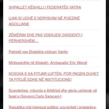
SHPALLET KËSHILLI I FEDERATËS VATRA
LUMI SI UDHË E NDRYSHIM NË POEZINË
AGOLLIANE
ZËMËRIM DHE PAS VDEKJES! DISIDENTI I
PËRHERSHËM…
Patriotë nga Shqipëria vizituan Vatrën
Mirëseardhje në Shqipëri, Ambasador Eric Wendt
KOSOVA E KA FITUAR LUFTËN, POR PAQEN DUHET
TA FITOJË EDHE NË INSTITUCIONE!
Scanderbeg, mburoja e Arbërisë dhe gjeniu ushtarak në
faqet e Giovanni Carlo Saraceni-t
Republika mbi interesat politike: sovraniteti i qytetarëve,