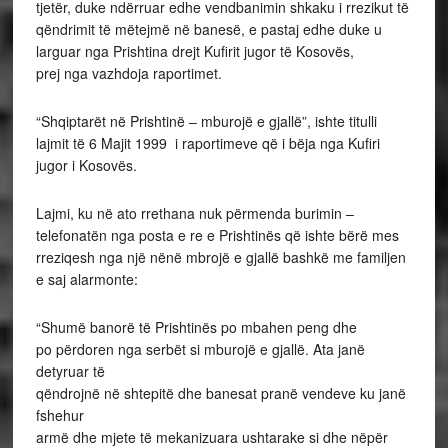
tjetër, duke ndërruar edhe vendbanimin shkaku i rrezikut të
qëndrimit të mëtejmë në banesë, e pastaj edhe duke u
larguar nga Prishtina drejt Kufirit jugor të Kosovës,
prej nga vazhdoja raportimet.
“Shqiptarët në Prishtinë – mburojë e gjallë”, ishte titulli
lajmit të 6 Majit 1999 i raportimeve që i bëja nga Kufiri
jugor i Kosovës.
Lajmi, ku në ato rrethana nuk përmenda burimin –
telefonatën nga posta e re e Prishtinës që ishte bërë mes
rreziqesh nga një nënë mbrojë e gjallë bashkë me familjen
e saj alarmonte:
“Shumë banorë të Prishtinës po mbahen peng dhe
po përdoren nga serbët si mburojë e gjallë. Ata janë
detyruar të
qëndrojnë në shtepitë dhe banesat pranë vendeve ku janë
fshehur
armë dhe mjete të mekanizuara ushtarake si dhe nëpër