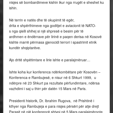
nisjes së bombardimeve kishin ikur nga rrugët e sheshet ku
ishin.
Në terrin e natës dhe të okupimit të egër,
drita e shpërthimeve nga goditjet e aviacionit të NATO-
s nga qielli shihej si një shpresë e besim për të
ardhmen e ëndërrave për lirinë e paqen derisa në Kosovë
kishte marrë përmasa gjenocidi terrori i spastrimit etnik
kundër shqiptarëve.
Ajo dritë shpëtimtare e lirie ishte e paralajmëruar…
Ishte koha kur konferenca ndërkombëtare për Kosovën –
Konferenca e Rambujesë, e nisur në 6 Shkurt 1999, u
ndërpre në 23 Shkurt pa rezultate përfundimtare, ndërsa
vazhdimi i saj u thirr për datën 15 Mars në Paris.
Presidenti historik, Dr. Ibrahim Rugova, në Prishtinë i
kthyer nga Rambujeja e para nisjes përsëri për atje drejt
Parasit në një konferencë shtypi në 5 Mars paralajmëronte