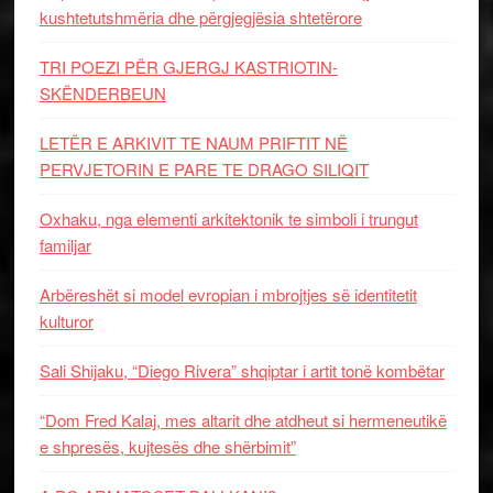
kushtetutshmëria dhe përgjegjësia shtetërore
TRI POEZI PËR GJERGJ KASTRIOTIN-
SKËNDERBEUN
LETËR E ARKIVIT TE NAUM PRIFTIT NË
PERVJETORIN E PARE TE DRAGO SILIQIT
Oxhaku, nga elementi arkitektonik te simboli i trungut
familjar
Arbëreshët si model evropian i mbrojtjes së identitetit
kulturor
Sali Shijaku, “Diego Rivera” shqiptar i artit tonë kombëtar
“Dom Fred Kalaj, mes altarit dhe atdheut si hermeneutikë
e shpresës, kujtesës dhe shërbimit”