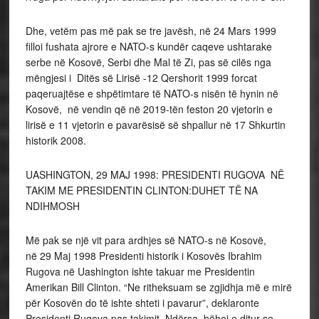
Dhe, vetëm pas më pak se tre javësh, në 24 Mars 1999
filloi fushata ajrore e NATO-s kundër caqeve ushtarake
serbe në Kosovë, Serbi dhe Mal të Zi, pas së cilës nga
mëngjesi i Ditës së Lirisë -12 Qershorit 1999 forcat
paqeruajtëse e shpëtimtare të NATO-s nisën të hynin në
Kosovë, në vendin që në 2019-tën feston 20 vjetorin e
lirisë e 11 vjetorin e pavarësisë së shpallur në 17 Shkurtin
historik 2008.
UASHINGTON, 29 MAJ 1998: PRESIDENTI RUGOVA NË
TAKIM ME PRESIDENTIN CLINTON:DUHET TË NA
NDIHMOSH
Më pak se një vit para ardhjes së NATO-s në Kosovë,
në 29 Maj 1998 Presidenti historik i Kosovës Ibrahim
Rugova në Uashington ishte takuar me Presidentin
Amerikan Bill Clinton. “Ne ritheksuam se zgjidhja më e mirë
për Kosovën do të ishte shteti i pavarur”, deklaronte
Presidenti Rugova pas takimit. Ndërsa, bëhej e ditur se