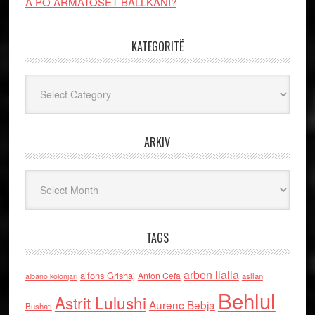
A PO ARMATOSET BALLKANI?
KATEGORITË
Kategoritë
ARKIV
Arkiv
TAGS
arben llalla
alfons Grishaj
Anton Cefa
asllan
albano kolonjari
Behlul
Astrit Lulushi
Aurenc Bebja
Bushati