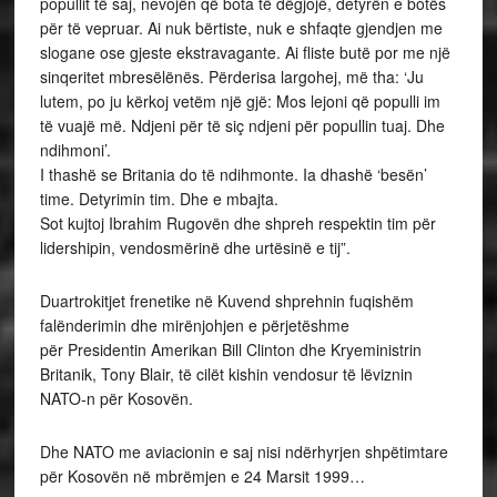
popullit të saj, nevojën që bota të dëgjojë, detyrën e botës
për të vepruar. Ai nuk bërtiste, nuk e shfaqte gjendjen me
slogane ose gjeste ekstravagante. Ai fliste butë por me një
sinqeritet mbresëlënës. Përderisa largohej, më tha: ‘Ju
lutem, po ju kërkoj vetëm një gjë: Mos lejoni që populli im
të vuajë më. Ndjeni për të siç ndjeni për popullin tuaj. Dhe
ndihmoni’.
I thashë se Britania do të ndihmonte. Ia dhashë ‘besën’
time. Detyrimin tim. Dhe e mbajta.
Sot kujtoj Ibrahim Rugovën dhe shpreh respektin tim për
lidershipin, vendosmërinë dhe urtësinë e tij”.
Duartrokitjet frenetike në Kuvend shprehnin fuqishëm
falënderimin dhe mirënjohjen e përjetëshme
për Presidentin Amerikan Bill Clinton dhe Kryeministrin
Britanik, Tony Blair, të cilët kishin vendosur të lëviznin
NATO-n për Kosovën.
Dhe NATO me aviacionin e saj nisi ndërhyrjen shpëtimtare
për Kosovën në mbrëmjen e 24 Marsit 1999…