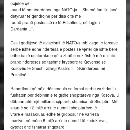
objekte që
mund të bombardohen nga NATO-ja… Shumë familje janë
detyruar të qëndrojnë për disa ditë me
radhë pranë postes së re të Prishtines, në lagjen
Dardania…”.
Cak i goditjeve të aviacionit të NATO-s mbi caqet e forcave
serbe ishte edhe ndërtesa e postës së vjetër që ishte bërë
edhe bazë ushtarake e që u zhbë e nuk është më e ishte
pranë ndërtesës së tashme kryesore të Qeverisë së
Kosovës te Sheshi Gjargj Kastrioti – Skënderbeu në
Prishtinë.
Raportimet që bëja dëshmonin se forcat serbe vazhdonin
fushatën për dëbimin e të gjithë shqiptarëve nga Kosova. U
dëbuan afër një milion shqiptarë, shumica në Shqipëri. Më
shumë se 12 mijë arrinte numri i shqiptarëve të
vrarë e masakruar, edhe të groposur në varreza
masive, në mëse 5 mijë arrinte numri i të zhdukurve,
qytetet dhe fshatrat shqiptare