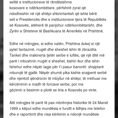
selitë e institucioneve të rëndësishme
kosovare e ndërkombëtare, përfshirë zyrat që
ndodheshin në një shtëpi shkrimtarësh që ishte bërë
seli e Presidencës dhe e institucioneve tjera të Republikës
së Kosovës, atëherë të panjohur ndërkombëtarisht, dhe
Zyrën e Shteteve të Bashkuara të Amerikës në Prishtinë.
Edhe në mëngjes, si edhe natën, Prishtina dukej si një
qytet fantazmë, rrugët dhe sheshet ishin të zbrazëta.
Tanket dhe makineria tjetër serbe e luftës, që një ditë më
parë i mbushnin rrugët e sheshet, kishin ikur dhe ishin
fshehur edhe nëpër lagje për t’i pasur banorët shqiptarë
mburojë të gjallë. Nëpër shumë pika kishte snajperë serbë
dhe njerëzit qëndronin të mbyllur në shtëpi, të rrethuar me
kërcënimin e madh të forcave serbe, por me
gëzimin e besimin e plotë se liria e Kosovës po vinte.
Atë mëngjes të parë të pas mbrëmjes historike të 24 Marsit
1999 u këput edhe mundësia e fundit e lidhjes me telefon
dhe e raportimit dhe nisa kërkimin e ndonjë mundësie