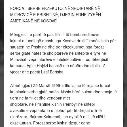
FORCAT SERBE EKZEKUTOJNË SHQIPTARË NË
MITROVICË E PRISHTINË, DJEGIN EDHE ZYRËN
AMERIKANË NË KOSOVË
Mëngjesin e parë të pas fillimit të bombaredimeve,
lajmet e fundit që dhash nga Kosova drejt Tiranës ishin për
situatën në Prishtinë dhe për ekzekutimet nga forcat
serbe gjatë natës të shqiptarëve në shtëpitë e tyre në
Mitrovicë, veprimtarëve e intelektualëve – udhëheqësit
komunal Agim Hajrizi bashkë me nënën dhe djalin 12
vjeçar dhe poetit Latif Berisha.
Ai mëngjes i 25 Marsit 1999 sillte lajme të reja se forcat
kriminale serbe gjatë natës kishin bërë sulme dhe vrasje të
tjera në familjet dhe vendbanimet
shqiptare, në Prishtinë kishin rrëmbyr në shtëpi
avokatin e veprimtarin e njohur për të drejtat e liritë
njerëzore, Bajram Kelmendi, me dy bijtë e tij, të cilët i
ekzekutuan. Forcat serbe kishin djegur edhe