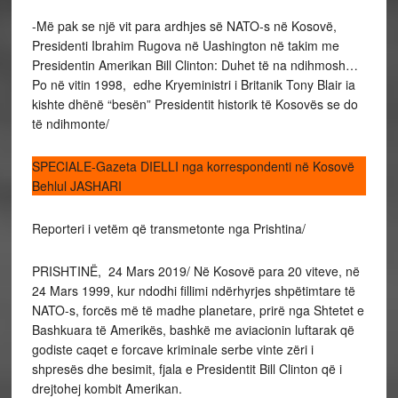
21 years of age and comes from
into Pristina if the British columb
Sergeant Craig J. Shell)
Loch Lomond near Glasgow, is a
-Më pak se një vit para ardhjes së NATO-s në Kosovë,
was to pass over it. As he guards
Warrior Armoured Fighting
the bridge Engineers check for
Presidenti Ibrahim Rugova në Uashington në takim me
Vechicle driver with the (Princess
hidden explosives. Crown
Presidentin Amerikan Bill Clinton: Duhet të na ndihmosh…
Margrets Own Glasgow and
Copyright G3 Media Ops HQ
Po në vitin 1998, edhe Kryeministri i Britanik Tony Blair ia
Ayreshire) Royal Highland
Land Command Wilton,Wilts SP2
kishte dhënë “besën” Presidentit historik të Kosovës se do
Fusiliers and has only been in the
OAG Tel No 01722 433315 Fax
Balkans for two weeks. He said
të ndihmonte/
No 01722433677
ÒBefore we crosssed the border
we were besiged with waving
SPECIALE-Gazeta DIELLI nga korrespondenti në Kosovë
cheering refugees from the
camps. They mobbed the
Behlul JASHARI
vehicles and kept giving us fruit,
flowers and packets of cereal.
Reporteri i vetëm që transmetonte nga Prishtina/
When we drove through Skopje
there were thousands of people
lining the street – it was like a cup
PRISHTINË, 24 Mars 2019/ Në Kosovë para 20 viteve, në
final crowdÓ. Garry who was
24 Mars 1999, kur ndodhi fillimi ndërhyrjes shpëtimtare të
worried about what the bombing
NATO-s, forcës më të madhe planetare, prirë nga Shtetet e
was doing to the Kosovars,
before he came out said. ÒIt all
Bashkuara të Amerikës, bashkë me aviacionin luftarak që
seems worth while when you
godiste caqet e forcave kriminale serbe vinte zëri i
seee how happy the people are
shpresës dhe besimit, fjala e Presidentit Bill Clinton që i
they are treating us a liberators
drejtohej kombit Amerikan.
and you can see why when you