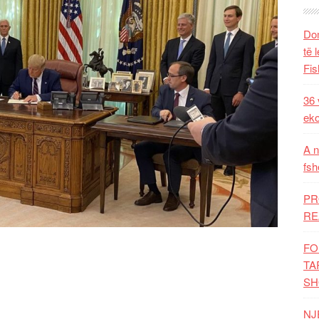
Dom
të 
Fis
36 
eko
A n
fsh
PR
RE
FO
TA
SH
NJ