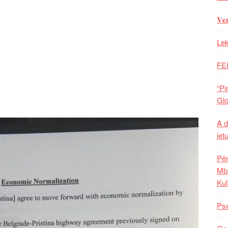
𝐕𝐞
Lek
FE
“Pi
Glo
A d
jet
Për
Mba
Kul
Pse