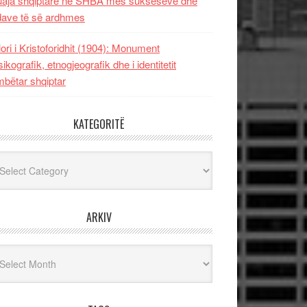
uaja shqiptare në SHBA mes sukseseve dhe
dave të së ardhmes
lori i Kristoforidhit (1904): Monument
sikografik, etnogjeografik dhe i identitetit
bëtar shqiptar
KATEGORITË
egoritë
ARKIV
iv