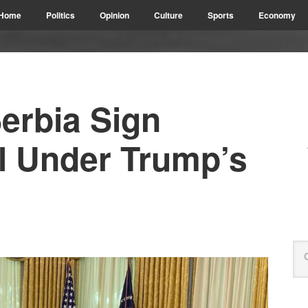
Home
Politics
Opinion
Culture
Sports
Economy
erbia Sign
al Under Trump’s