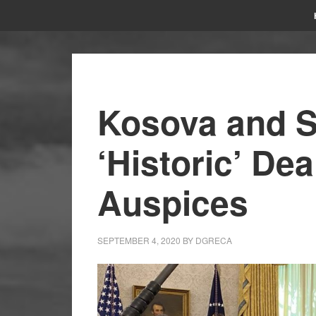
Kosova and S
‘Historic’ De
Auspices
SEPTEMBER 4, 2020
BY
DGRECA