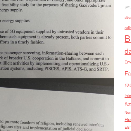
alba
asll
B
d
Env
Fa
ra
Inte
Ko
Nen
Flo
Els