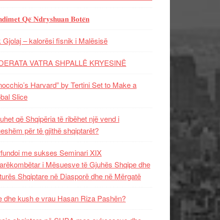
𝐝𝐢𝐦𝐞𝐭 𝐐𝐞̈ 𝐍𝐝𝐫𝐲𝐬𝐡𝐮𝐚𝐧 𝐁𝐨𝐭𝐞̈𝐧
 Gjolaj – kalorësi fisnik i Malësisë
DERATA VATRA SHPALLË KRYESINË
nocchio’s Harvard” by Tertini Set to Make a
bal Slice
uhet që Shqipëria të ribëhet një vend i
ueshëm për të gjithë shqiptarët?
fundoi me sukses Seminari XIX
rëkombëtar i Mësuesve të Gjuhës Shqipe dhe
turës Shqiptare në Diasporë dhe në Mërgatë
 dhe kush e vrau Hasan Riza Pashën?