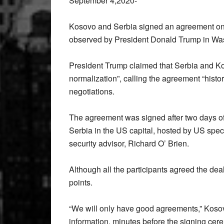
September 4,2020-
Kosovo and Serbia signed an agreement on 
observed by President Donald Trump in Was
President Trump claimed that Serbia and 
normalization”, calling the agreement “histor
negotiations.
The agreement was signed after two days o
Serbia in the US capital, hosted by US spe
security advisor, Richard O’ Brien.
Although all the participants agreed the dea
points.
“We will only have good agreements,” Kosovo
information, minutes before the signing cer