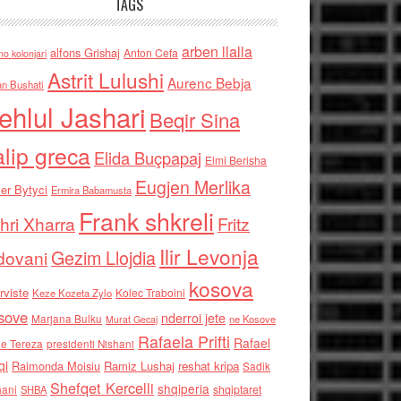
TAGS
arben llalla
alfons Grishaj
Anton Cefa
no kolonjari
Astrit Lulushi
Aurenc Bebja
an Bushati
ehlul Jashari
Beqir Sina
alip greca
Elida Buçpapaj
Elmi Berisha
Eugjen Merlika
er Bytyci
Ermira Babamusta
Frank shkreli
hri Xharra
Fritz
Ilir Levonja
Gezim Llojdia
dovani
kosova
rviste
Kolec Traboini
Keze Kozeta Zylo
sove
nderroi jete
Marjana Bulku
ne Kosove
Murat Gecaj
Rafaela Prifti
Rafael
e Tereza
presidenti Nishani
qi
Raimonda Moisiu
Ramiz Lushaj
reshat kripa
Sadik
Shefqet Kercelli
shqiperia
hani
shqiptaret
SHBA