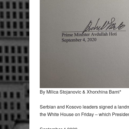
By Milica Stojanovic & Xhorxhina Bami*
Serbian and Kosovo leaders signed a landm
the White House on Friday – which President