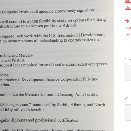
Gr
sfi
Fja
lek
kom
Kat
Ark