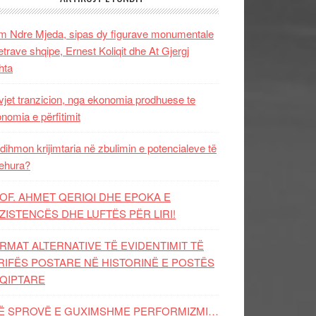
 Ndre Mjeda, sipas dy figurave monumentale
letrave shqipe, Ernest Koliqit dhe At Gjergj
hta
vjet tranzicion, nga ekonomia prodhuese te
nomia e përfitimit
dihmon krijimtaria në zbulimin e potencialeve të
ehura?
OF. AHMET QERIQI DHE EPOKA E
ZISTENCЁS DHE LUFTЁS PЁR LIRI!
RMAT ALTERNATIVE TË EVIDENTIMIT TË
RIFËS POSTARE NË HISTORINË E POSTËS
QIPTARE
Ë SPROVË E GUXIMSHME PERFORMIZMI…