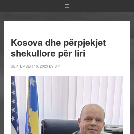
Kosova dhe përpjekjet
shekullore për liri
SEPTEMBER 16, 2023
BY
S P