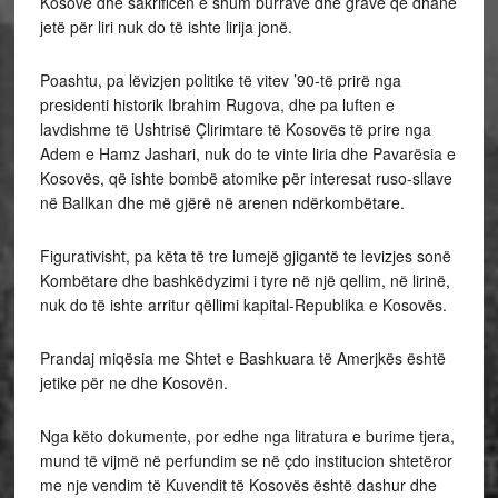
Kosovë dhe sakrificen e shum burrave dhe grave që dhanë
jetë për liri nuk do të ishte lirija jonë.
Poashtu, pa lëvizjen politike të vitev ’90-të prirë nga
presidenti historik Ibrahim Rugova, dhe pa luften e
lavdishme të Ushtrisë Çlirimtare të Kosovës të prire nga
Adem e Hamz Jashari, nuk do te vinte liria dhe Pavarësia e
Kosovës, që ishte bombë atomike për interesat ruso-sllave
në Ballkan dhe më gjërë në arenen ndërkombëtare.
Figurativisht, pa këta të tre lumejë gjigantë te levizjes sonë
Kombëtare dhe bashkëdyzimi i tyre në një qellim, në lirinë,
nuk do të ishte arritur qëllimi kapital-Republika e Kosovës.
Prandaj miqësia me Shtet e Bashkuara të Amerjkës është
jetike për ne dhe Kosovën.
Nga këto dokumente, por edhe nga litratura e burime tjera,
mund të vijmë në perfundim se në çdo institucion shtetëror
me nje vendim të Kuvendit të Kosovës është dashur dhe