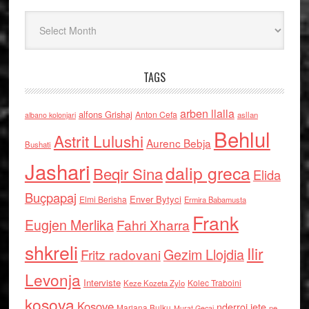
Arkiv
TAGS
arben llalla
alfons Grishaj
Anton Cefa
asllan
albano kolonjari
Behlul
Astrit Lulushi
Aurenc Bebja
Bushati
Jashari
dalip greca
Beqir Sina
Elida
Buçpapaj
Enver Bytyci
Elmi Berisha
Ermira Babamusta
Frank
Eugjen Merlika
Fahri Xharra
shkreli
Ilir
Gezim Llojdia
Fritz radovani
Levonja
Interviste
Kolec Traboini
Keze Kozeta Zylo
kosova
Kosove
nderroi jete
Marjana Bulku
ne
Murat Gecaj