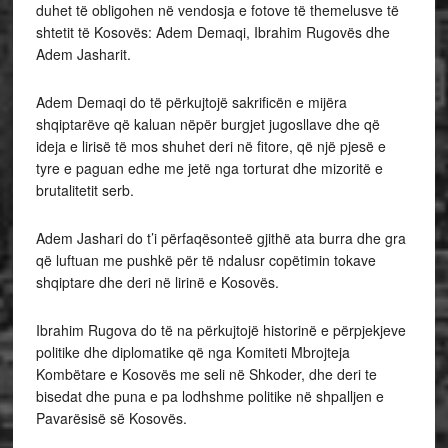
duhet të obligohen në vendosja e fotove të themelusve të
shtetit të Kosovës: Adem Demaqi, Ibrahim Rugovës dhe
Adem Jasharit.
Adem Demaqi do të përkujtojë sakrificën e mijëra
shqiptarëve që kaluan nëpër burgjet jugosllave dhe që
ideja e lirisë të mos shuhet deri në fitore, që një pjesë e
tyre e paguan edhe me jetë nga torturat dhe mizoritë e
brutalitetit serb.
Adem Jashari do t’i përfaqësonteë gjithë ata burra dhe gra
që luftuan me pushkë për të ndalusr copëtimin tokave
shqiptare dhe deri në lirinë e Kosovës.
Ibrahim Rugova do të na përkujtojë historinë e përpjekjeve
politike dhe diplomatike që nga Komiteti Mbrojteja
Kombëtare e Kosovës me seli në Shkoder, dhe deri te
bisedat dhe puna e pa lodhshme politike në shpalljen e
Pavarësisë së Kosovës.