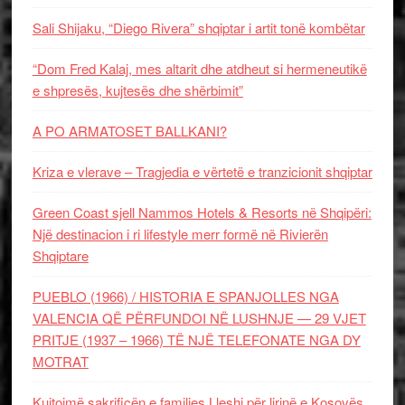
Sali Shijaku, “Diego Rivera” shqiptar i artit tonë kombëtar
“Dom Fred Kalaj, mes altarit dhe atdheut si hermeneutikë
e shpresës, kujtesës dhe shërbimit”
A PO ARMATOSET BALLKANI?
Kriza e vlerave – Tragjedia e vërtetë e tranzicionit shqiptar
Green Coast sjell Nammos Hotels & Resorts në Shqipëri:
Një destinacion i ri lifestyle merr formë në Rivierën
Shqiptare
PUEBLO (1966) / HISTORIA E SPANJOLLES NGA
VALENCIA QË PËRFUNDOI NË LUSHNJE — 29 VJET
PRITJE (1937 – 1966) TË NJË TELEFONATE NGA DY
MOTRAT
Kujtojmë sakrificën e familjes Lleshi për lirinë e Kosovës