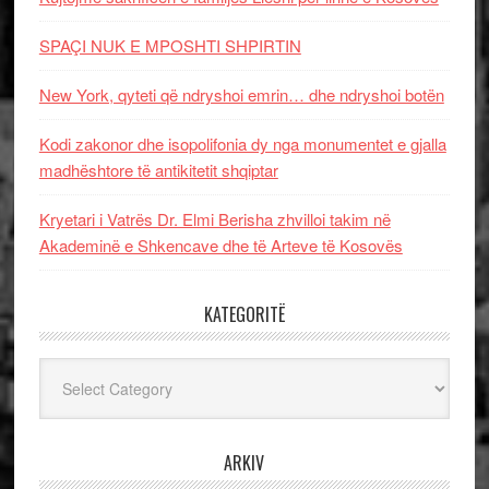
SPAÇI NUK E MPOSHTI SHPIRTIN
New York, qyteti që ndryshoi emrin… dhe ndryshoi botën
Kodi zakonor dhe isopolifonia dy nga monumentet e gjalla
madhështore të antikitetit shqiptar
Kryetari i Vatrës Dr. Elmi Berisha zhvilloi takim në
Akademinë e Shkencave dhe të Arteve të Kosovës
KATEGORITË
Kategoritë
ARKIV