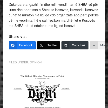
Duke pare angazhimin dhe rolin vendimtar të SHBA-vë për
lirinë dhe ndërtimin e Shteti të Kosovës, Kuvendi i Kosovës
duhet të miraton një ligj që çdo organizatë apo parti politike
që me veprimtarinë e saj rrezikon mardhëniet e Kosovës
me SHBA-në, të ndalohet me ligj në Kosovë
Share via:
Facebook
Twitter
Copy Link
More
FILED UNDER:
OPINION