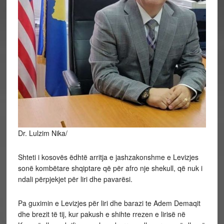
Dr. Lulzim Nika/
Shteti i kosovës ëdhtë arritja e jashzakonshme e Levizjes
sonë kombëtare shqiptare që për afro nje shekull, që nuk i
ndali përpjekjet për liri dhe pavarësi.
Pa
guximin e Levizjes për liri dhe barazi te Adem Demaqit
dhe brezit të tij, kur pakush e shihte rrezen e lirisë në