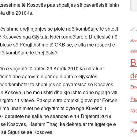
ksesshme të Kosovës pas shpalljes së pavarësisë ishin
-ta dhe 2018-ta.
ësishme drejt njohjes së plotë ndërkombëtare të shtetit
ë së Kosovës nga Gjykata Ndërkombëtare e Drejtësisë në
alba
mblesë së Përgjithshme të OKB-së, e cila me respekt e
asll
dërkombëtare të Drejtësisë.
B
n e veçantë të datës 23 Korrik 2010 ka miratuar
d
ësinë dhe aprovimin për opinionin e Gjykatës
n ndërkombëtar të shpalljes së pavarësisë së Kosovës
Env
ën Kosova u bë me ushtri dhe kjo ishte edhe ngjarje viti
Fa
gjatë 11 viteve. Pakoja e tre projektligjeve për Forcën
r me unanimitet në shqyrtim të dytë nga Kuvendi i
ra
 deputetë në sallë në seancën e 14 Dhjetorit 2018.
Inte
së Kosovës, Hashim Thaçi ka dekretuar tre ligjet që e
Ko
 së Sigurisë së Kosovës.