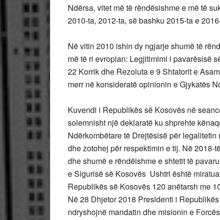
Ndërsa, vitet më të rëndësishme e më të su
2010-ta, 2012-ta, së bashku 2015-ta e 2016
Në vitin 2010 ishin dy ngjarje shumë të rënd
më të ri evropian: Legjitimimi i pavarësis
22 Korrik dhe Rezoluta e 9 Shtatorit e Asa
merr në konsideratë opinionin e Gjykatës N
Kuvendi i Republikës së Kosovës në seancë
solemnisht një deklaratë ku shprehte kënaq
Ndërkombëtare të Drejtësisë për legaliteti
dhe zotohej për respektimin e tij. Në 2018-t
dhe shumë e rëndëishme e shtetit të pavarur 
e Sigurisë së Kosovës Ushtri është miratua
Republikës së Kosovës 120 anëtarsh me 107
Në 28 Dhjetor 2018 Presidenti i Republikës 
ndryshojnë mandatin dhe misionin e Forcës