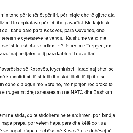
in tonë për të rënët për liri, për miqtë dhe të gjithë ata
zimit të aspiratave për liri dhe pavarësi. Me kujdesin
t që i kanë dalë para Kosovës, para Qeverisë, dhe
nteresin e qytetarëve të vendit. Ka shumë vendime,
urse ishte ushtria, vendimet që lidhen me Trepçën, me
radinaj në fjalën e tij para kabinetit qeveritar.
 Pavarësisë së Kosovës, kryeministri Haradinaj shtoi se
konsolidimit të shtetit dhe stabilitetit të tij dhe se
lin edhe dialogun me Serbinë, me njohjen reciproke të
 e rrugëtimit drejt anëtarësimit në NATO dhe Bashkim
jemi në sfida, do të sfidohemi në të ardhmen, por bindja
ë hapa prapa, por vetëm hapa para dhe këtë do t’ua
në se hapat prapa e dobësojnë Kosovën, e dobësojnë