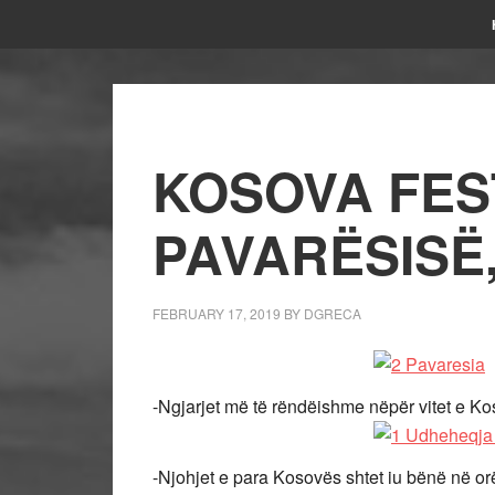
KOSOVA FES
PAVARËSISË,
FEBRUARY 17, 2019
BY
DGRECA
-Ngjarjet më të rëndëishme nëpër vitet e Kos
-Njohjet e para Kosovës shtet iu bënë në orë