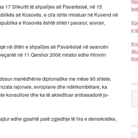
New
s 17 Shkurtit të shpalljes së Pavarësisë, në 15
bot
ublikës së Kosovës, e cila ishte miratuar në Kuvend në
epublika e Kosovës është shtet i pavarur, sovran,
Kod
e g
Kry
 që në ditën e shpalljes së Pavarësisë në seancën
Aka
ë veçantë në 11 Qershor 2008 miratoi edhe Himnin
Ko
ndosur marrëdhënie diplomatike me mëse 90 shtete,
izata rajonale, evropiane dhe ndërkombëtare, ka
Kat
e konsullore dhe ka të akredituar ambasadorë jo-
jtur edhe gjashtë palë zgjedhje të lira e demokratike,
Ark