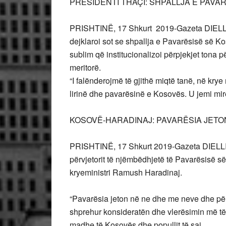
PRESIDENTI THAÇI: SHPALLJA E PAVAR
PRISHTINË, 17 Shkurt 2019-Gazeta DIELL
dejklaroi sot se shpallja e Pavarësisë së K
sublim që institucionalizoi përpjekjet tona për
meritorë.
“I falënderojmë të gjithë miqtë tanë, në kr
lirinë dhe pavarësinë e Kosovës. U jemi mir
KOSOVË-HARADINAJ: PAVARËSIA JETO
PRISHTINË, 17 Shkurt 2019
-Gazeta DIELL
përvjetorit të njëmbëdhjetë të Pavarësisë 
kryeministri Ramush Haradinaj.
“Pavarësia jeton në ne dhe me neve dhe për 
shprehur konsideratën dhe vlerësimin më të l
madhe të Kosovës dhe popullit të saj.