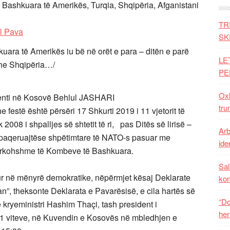
 Bashkuara të Amerikës, Turqia, Shqipëria, Afganistani
TR
SK
uara të Amerikës iu bë në orët e para – ditën e parë
LE
dhe Shqipëria…/
PE
Oxh
nti në Kosovë Behlul JASHARI
tru
festë është përsëri 17 Shkurti 2019 i 11 vjetorit të
2008 i shpalljes së shtetit të ri, pas Ditës së lirisë –
Arb
at paqeruajtëse shpëtimtare të NATO-s pasuar me
iden
Përkohshme të Kombeve të Bashkuara.
Sal
hur në mënyrë demokratike, nëpërmjet kësaj Deklarate
ko
n”, theksonte Deklarata e Pavarësisë, e cila hartës së
“Do
ë kryeministri Hashim Thaçi, tash president i
her
 11 viteve, në Kuvendin e Kosovës në mbledhjen e