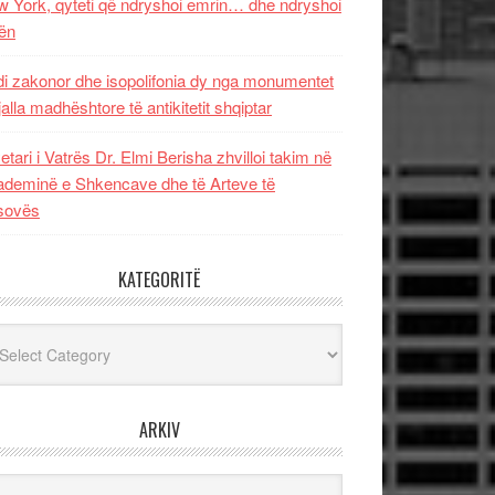
 York, qyteti që ndryshoi emrin… dhe ndryshoi
ën
i zakonor dhe isopolifonia dy nga monumentet
jalla madhështore të antikitetit shqiptar
etari i Vatrës Dr. Elmi Berisha zhvilloi takim në
deminë e Shkencave dhe të Arteve të
sovës
KATEGORITË
egoritë
ARKIV
iv