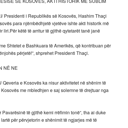
ËSISË SË KOSOVËS, AKTI HISTORIK MË SUBLIM
I/
Presidenti i Republikës së Kosovës, Hashim Thaçi
osovës para njëmbëdhjetë vjetëve ishte akti historik më
 liri.Për këtë të arritur të gjithë qytetarët tanë janë
ye me Shtetet e Bashkuara të Amerikës, që kontribuan për
ënjohës përjetë!”, shprehet Presidenti Thaçi.
N NË NE
I/
Qeveria e Kosovës ka nisur aktivitetet në shënim të
së Kosovës me mbledhjen e saj solemne të drejtuar nga
Pavarësinë të gjithë kemi rrëfimin tonë”, tha ai duke
artë për përvjetorin e shënimit të ngjarjes më të