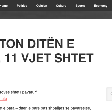
Home
Politics
Opinion
Culture
Sports
Economy
TON DITËN E
 11 VJET SHTET
ovës shtet i pavarur/
t e para – ditën e parë pas shpalljes së pavarësisë,