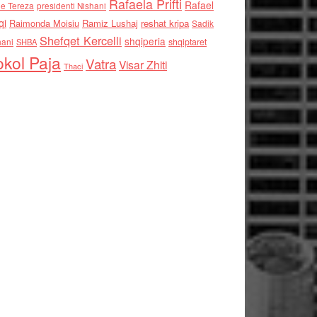
Rafaela Prifti
Rafael
e Tereza
presidenti Nishani
qi
Raimonda Moisiu
Ramiz Lushaj
reshat kripa
Sadik
Shefqet Kercelli
shqiperia
hani
shqiptaret
SHBA
kol Paja
Vatra
Visar Zhiti
Thaci