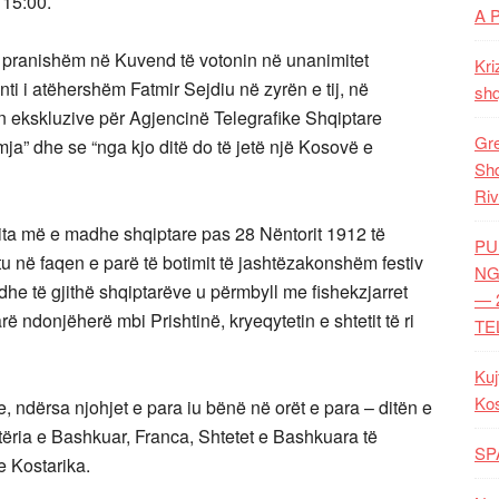
 15:00.
A 
ë pranishëm në Kuvend të votonin në unanimitet
Kri
i i atëhershëm Fatmir Sejdiu në zyrën e tij, në
shq
ën ekskluzive për Agjencinë Telegrafike Shqiptare
Gre
ja” dhe se “nga kjo ditë do të jetë një Kosovë e
Shq
Riv
ita më e madhe shqiptare pas 28 Nëntorit 1912 të
PU
u në faqen e parë të botimit të jashtëzakonshëm festiv
NG
adhe të gjithë shqiptarëve u përmbyll me fishekzjarret
— 
 ndonjëherë mbi Prishtinë, kryeqytetin e shtetit të ri
TE
Kuj
Ko
, ndërsa njohjet e para iu bënë në orët e para – ditën e
tëria e Bashkuar, Franca, Shtetet e Bashkuara të
SP
e Kostarika.