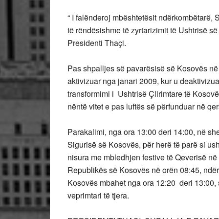
“ I falënderoj mbështetësit ndërkombëtarë, S
të rëndësishme të zyrtarizimit të Ushtrisë s
Presidenti Thaçi.
Pas shpalljes së pavarësisë së Kosovës në
aktivizuar nga janari 2009, kur u deaktivizu
transformimi i Ushtrisë Çlirimtare të Kosov
nëntë vitet e pas luftës së përfunduar në qe
Parakalimi, nga ora 13:00 deri 14:00, në sh
Sigurisë së Kosovës, për herë të parë si ushtr
nisura me mbledhjen festive të Qeverisë në 
Republikës së Kosovës në orën 08:45, ndë
Kosovës mbahet nga ora 12:20 deri 13:00, 
veprimtari të tjera.