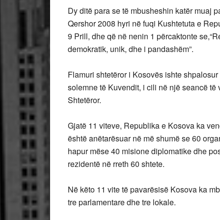
Dy ditë para se të mbusheshin katër muaj pa
Qershor 2008 hyri në fuqi Kushtetuta e Rep
9 Prill, dhe që në nenin 1 përcaktonte se,“R
demokratik, unik, dhe i pandashëm”.
Flamuri shtetëror i Kosovës ishte shpalosur
solemne të Kuvendit, i cili në një seancë t
Shtetëror.
Gjatë 11 viteve, Republika e Kosova ka ve
është anëtarësuar në më shumë se 60 organ
hapur mëse 40 misione diplomatike dhe post
rezidentë në rreth 60 shtete.
Në këto 11 vite të pavarësisë Kosova ka mba
tre parlamentare dhe tre lokale.