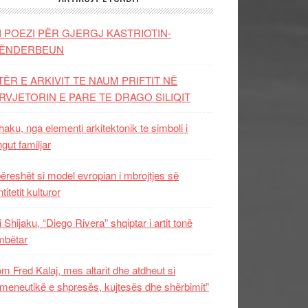
I POEZI PËR GJERGJ KASTRIOTIN-
ËNDERBEUN
TËR E ARKIVIT TE NAUM PRIFTIT NË
RVJETORIN E PARE TE DRAGO SILIQIT
aku, nga elementi arkitektonik te simboli i
ngut familjar
ëreshët si model evropian i mbrojtjes së
titetit kulturor
i Shijaku, “Diego Rivera” shqiptar i artit tonë
mbëtar
m Fred Kalaj, mes altarit dhe atdheut si
meneutikë e shpresës, kujtesës dhe shërbimit”