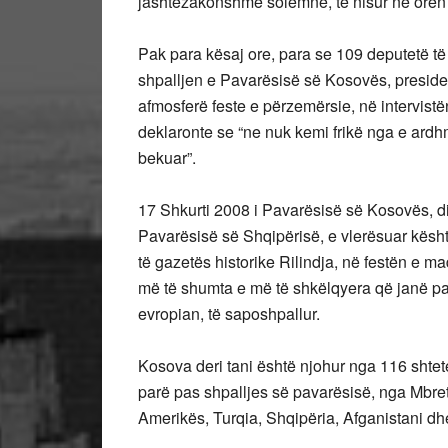
jashtëzakonshme solemne, të nisur në orën
Pak para kësaj ore, para se 109 deputetë t
shpalljen e Pavarësisë së Kosovës, president
afmosferë feste e përzemërsie, në intervist
deklaronte se “ne nuk kemi frikë nga e ardhm
bekuar”.
17 Shkurti 2008 i Pavarësisë së Kosovës, d
Pavarësisë së Shqipërisë, e vlerësuar kësht
të gazetës historike Rilindja, në festën e m
më të shumta e më të shkëlqyera që janë parë
evropian, të saposhpallur.
Kosova deri tani është njohur nga 116 shtete
parë pas shpalljes së pavarësisë, nga Mbre
Amerikës, Turqia, Shqipëria, Afganistani dh