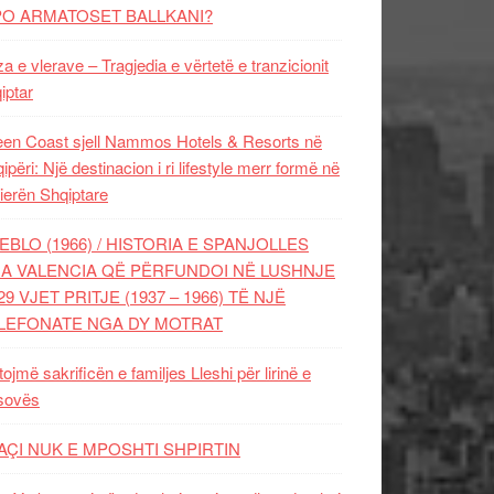
PO ARMATOSET BALLKANI?
za e vlerave – Tragjedia e vërtetë e tranzicionit
iptar
en Coast sjell Nammos Hotels & Resorts në
ipëri: Një destinacion i ri lifestyle merr formë në
ierën Shqiptare
EBLO (1966) / HISTORIA E SPANJOLLES
A VALENCIA QË PËRFUNDOI NË LUSHNJE
29 VJET PRITJE (1937 – 1966) TË NJË
LEFONATE NGA DY MOTRAT
tojmë sakrificën e familjes Lleshi për lirinë e
sovës
AÇI NUK E MPOSHTI SHPIRTIN