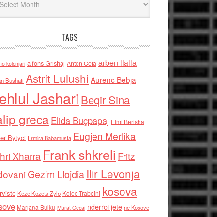
TAGS
arben llalla
alfons Grishaj
Anton Cefa
no kolonjari
Astrit Lulushi
Aurenc Bebja
an Bushati
ehlul Jashari
Beqir Sina
alip greca
Elida Buçpapaj
Elmi Berisha
Eugjen Merlika
er Bytyci
Ermira Babamusta
Frank shkreli
hri Xharra
Fritz
Ilir Levonja
Gezim Llojdia
dovani
kosova
rviste
Kolec Traboini
Keze Kozeta Zylo
sove
nderroi jete
Marjana Bulku
ne Kosove
Murat Gecaj