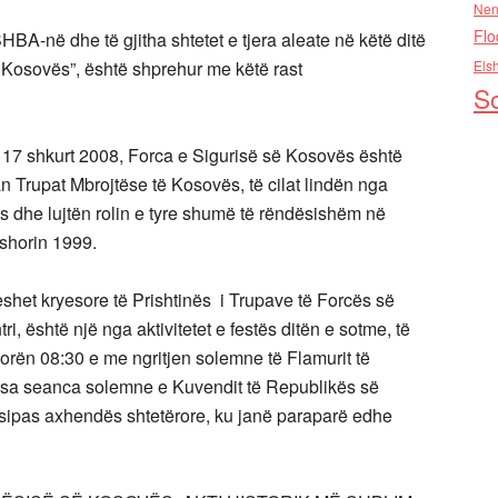
Nen
Flo
HBA-në dhe të gjitha shtetet e tjera aleate në këtë ditë
ë Kosovës”, është shprehur me këtë rast
Els
So
 17 shkurt 2008, Forca e Sigurisë së Kosovës është
an Trupat Mbrojtëse të Kosovës, të cilat lindën nga
ës dhe lujtën rolin e tyre shumë të rëndësishëm në
rshorin 1999.
eshet kryesore të Prishtinës i Trupave të Forcës së
i, është një nga aktivitetet e festës ditën e sotme, të
orën 08:30 e me ngritjen solemne të Flamurit të
rsa seanca solemne e Kuvendit të Republikës së
sipas axhendës shtetërore, ku janë paraparë edhe