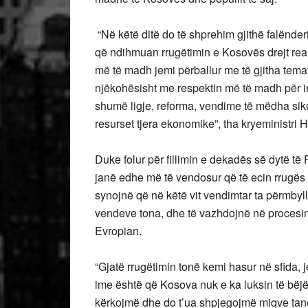
“Në këtë ditë do të shprehim gjithë falënderim
që ndihmuan rrugëtimin e Kosovës drejt reali
më të madh jemi përballur me të gjitha tema
njëkohësisht me respektin më të madh për i
shumë ligje, reforma, vendime të mëdha sik
resurset tjera ekonomike”, tha kryeministri Ha
Duke folur për fillimin e dekadës së dytë të
janë edhe më të vendosur që të ecin rrugës së 
synojnë që në këtë vit vendimtar ta përmbyl
vendeve tona, dhe të vazhdojnë në procesin
Evropian.
“Gjatë rrugëtimin tonë kemi hasur në sfida, 
ime është që Kosova nuk e ka luksin të bëj
kërkojmë dhe do t’ua shpjegojmë miqve ta