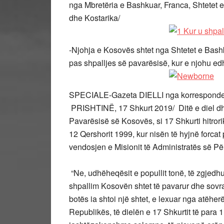
nga Mbretëria e Bashkuar, Franca, Shtetet e
dhe Kostarika/
-Njohja e Kosovës shtet nga Shtetet e Bashk
pas shpalljes së pavarësisë, kur e njohu e
SPECIALE-Gazeta DIELLI nga korresponde
PRISHTINË, 17 Shkurt 2019/ Ditë e diel dhe 
Pavarësisë së Kosovës, si 17 Shkurti hitrorik 
12 Qershorit 1999, kur nisën të hyjnë forc
vendosjen e Misionit të Administratës së 
“Ne, udhëheqësit e popullit tonë, të zgjed
shpallim Kosovën shtet të pavarur dhe sovra
botës ia shtoi një shtet, e lexuar nga atëher
Republikës, të dielën e 17 Shkurtit të para