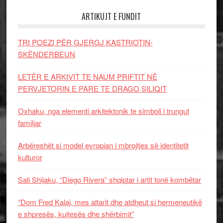
ARTIKUJT E FUNDIT
TRI POEZI PËR GJERGJ KASTRIOTIN-
SKËNDERBEUN
LETËR E ARKIVIT TE NAUM PRIFTIT NË
PERVJETORIN E PARE TE DRAGO SILIQIT
Oxhaku, nga elementi arkitektonik te simboli i trungut
familjar
Arbëreshët si model evropian i mbrojtjes së identitetit
kulturor
Sali Shijaku, “Diego Rivera” shqiptar i artit tonë kombëtar
“Dom Fred Kalaj, mes altarit dhe atdheut si hermeneutikë
e shpresës, kujtesës dhe shërbimit”