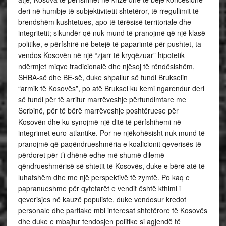
deri në humbje të subjektivitetit shtetëror, të rregullimit të
brendshëm kushtetues, apo të tërësisë territoriale dhe
integritetit; sikundër që nuk mund të pranojmë që një klasë
politike, e përfshirë në betejë të paparimtë për pushtet, ta
vendos Kosovën në një “zjarr të kryqëzuar” hipotetik
ndërmjet miqve tradicionalë dhe njësoj të rëndësishëm,
SHBA-së dhe BE-së, duke shpallur së fundi Brukselin
“armik të Kosovës”, po atë Bruksel ku kemi ngarendur deri
së fundi për të arritur marrëveshje përfundimtare me
Serbinë, për të bërë marrëveshje poshtëruese për
Kosovën dhe ku synojmë një ditë të përfshihemi në
integrimet euro-atlantike. Por ne njëkohësisht nuk mund të
pranojmë që paqëndrueshmëria e koalicionit qeverisës të
përdoret për t’i dhënë edhe më shumë dilemë
qëndrueshmërisë së shtetit të Kosovës, duke e bërë atë të
luhatshëm dhe me një perspektivë të zymtë. Po kaq e
papranueshme për qytetarët e vendit është kthimi i
qeverisjes në kauzë populiste, duke vendosur kredot
personale dhe partiake mbi interesat shtetërore të Kosovës
dhe duke e mbajtur tendosjen politike si agjendë të