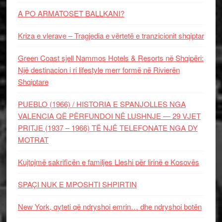
A PO ARMATOSET BALLKANI?
Kriza e vlerave – Tragjedia e vërtetë e tranzicionit shqiptar
Green Coast sjell Nammos Hotels & Resorts në Shqipëri:
Një destinacion i ri lifestyle merr formë në Rivierën
Shqiptare
PUEBLO (1966) / HISTORIA E SPANJOLLES NGA
VALENCIA QË PËRFUNDOI NË LUSHNJE — 29 VJET
PRITJE (1937 – 1966) TË NJË TELEFONATE NGA DY
MOTRAT
Kujtojmë sakrificën e familjes Lleshi për lirinë e Kosovës
SPAÇI NUK E MPOSHTI SHPIRTIN
New York, qyteti që ndryshoi emrin… dhe ndryshoi botën