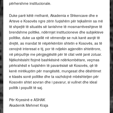
përhershme institucionale.
Duke parë këtë rrethanë, Akademia e Shkencave dhe e
Arteve e Kosovës ngre zërin fuqishëm për tejkalimin sa më
të shpejtë të situatës së tanishme të mosmarrëveshjeve të
brendshme politike, ndërmjet institucioneve dhe subjekteve
politike, duke ua sjellë në vëmendje se nuk kanë asnjë të
drejtë, as mandat të nëpërkëmbin shtetin e Kosovës, as të
cenojnë interesat e tij, por të ndjekin agjendën shtetërore,
në përputhje me përgjegjësitë për të cilat vetë janë zotuar.
Njëkohësisht ftojmë bashkësinë ndërkombëtare, veçmas
përkrahësit e fuqishëm të pavarësisë së Kosovës, që të
kenë mirëkuptim për mangësitë, mungesat dhe dështimet
e klasës sonë politike dhe ta vazhdojnë mbështetjen për
Kosovën shtet sovran dhe i pavarur, si vullnet dhe ideal
politik i popullit të saj.
Për Kryesinë e ASHAK
Akademik Mehmet Kraja