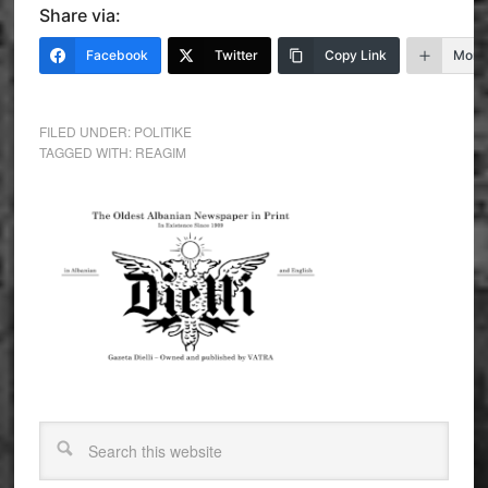
Share via:
Facebook
Twitter
Copy Link
More
FILED UNDER:
POLITIKE
TAGGED WITH:
REAGIM