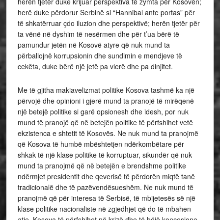
herën tjetër duke krijuar perspektiva të zymta për Kosovën;
herë duke përdorur Serbinë si “Hannibal ante portas” për
të shkatërruar çdo iluzion dhe perspektivë; herën tjetër për
ta vënë në dyshim të nesërmen dhe për t’ua bërë të
pamundur jetën në Kosovë atyre që nuk mund ta
përballojnë korrupsionin dhe sundimin e mendjeve të
cekëta, duke bërë një jetë pa vlerë dhe pa dinjitet.
Me të gjitha makiavelizmat politike Kosova tashmë ka një
përvojë dhe opinioni i gjerë mund ta pranojë të mirëqenë
një betejë politike si garë opsionesh dhe idesh, por nuk
mund të pranojë që në betejën politike të përfshihet vetë
ekzistenca e shtetit të Kosovës. Ne nuk mund ta pranojmë
që Kosova të humbë mbështetjen ndërkombëtare për
shkak të një klase politike të korruptuar, sikundër që nuk
mund ta pranojmë që në betejën e brendshme politike
ndërmjet presidentit dhe qeverisë të përdorën miqtë tanë
tradicionalë dhe të pazëvendësueshëm. Ne nuk mund të
pranojmë që për interesa të Serbisë, të mbijetesës së një
klase politike nacionaliste në zgjedhjet që do të mbahen
atje, Kosova të përfshihet në krizë dhe të bëjë koncesione