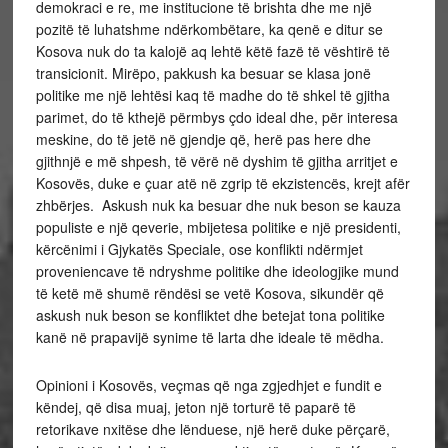
demokraci e re, me institucione të brishta dhe me një
pozitë të luhatshme ndërkombëtare, ka qenë e ditur se
Kosova nuk do ta kalojë aq lehtë këtë fazë të vështirë të
transicionit. Mirëpo, pakkush ka besuar se klasa jonë
politike me një lehtësi kaq të madhe do të shkel të gjitha
parimet, do të kthejë përmbys çdo ideal dhe, për interesa
meskine, do të jetë në gjendje që, herë pas here dhe
gjithnjë e më shpesh, të vërë në dyshim të gjitha arritjet e
Kosovës, duke e çuar atë në zgrip të ekzistencës, krejt afër
zhbërjes. Askush nuk ka besuar dhe nuk beson se kauza
populiste e një qeverie, mbijetesa politike e një presidenti,
kërcënimi i Gjykatës Speciale, ose konflikti ndërmjet
proveniencave të ndryshme politike dhe ideologjike mund
të ketë më shumë rëndësi se vetë Kosova, sikundër që
askush nuk beson se konfliktet dhe betejat tona politike
kanë në prapavijë synime të larta dhe ideale të mëdha.
Opinioni i Kosovës, veçmas që nga zgjedhjet e fundit e
këndej, që disa muaj, jeton një torturë të paparë të
retorikave nxitëse dhe lënduese, një herë duke përçarë,