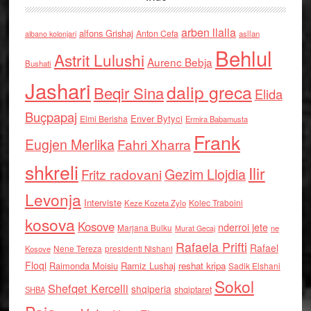
arben llalla
alfons Grishaj
Anton Cefa
asllan
albano kolonjari
Behlul
Astrit Lulushi
Aurenc Bebja
Bushati
Jashari
dalip greca
Beqir Sina
Elida
Buçpapaj
Enver Bytyci
Elmi Berisha
Ermira Babamusta
Frank
Eugjen Merlika
Fahri Xharra
shkreli
Ilir
Gezim Llojdia
Fritz radovani
Levonja
Interviste
Kolec Traboini
Keze Kozeta Zylo
kosova
Kosove
nderroi jete
Marjana Bulku
ne
Murat Gecaj
Rafaela Prifti
Rafael
Nene Tereza
Kosove
presidenti Nishani
Floqi
Raimonda Moisiu
Ramiz Lushaj
reshat kripa
Sadik Elshani
Sokol
Shefqet Kercelli
shqiperia
shqiptaret
SHBA