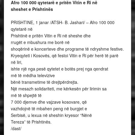
Afro 100 000 qytetarë e pritën Vitin e Ri në
sheshet e Prishtinës
PRISHTINE, 1 janar /ATSH- B. Jashari/ – Afro 100 000
qytetarë në
Prishtinë e pritën Vitin e Ri në sheshe dhe
rrugët e mbushura me borë në
shoqërinë e koncerteve dhe programe të ndryshme festive.
Kryeqyteti i Kosovës, që festoi Vitin e Ri për herë të parë
në liri,
ishte një nga pesë qytetet e botës prej nga qendrat
më të mëdha televizive
bënë transmetime të drejtpërdrejta.
Një mesazh solidariteti, me kërkesën për lirimin sa
më të shpejtë të
7 000 djemve dhe vajzave kosovare, që
vazhdojnë të mbahen peng në burgjet e
Serbisë, u lexua në sheshin kryesor “Nënë
Tereza” të Prishtinës.
/dast/