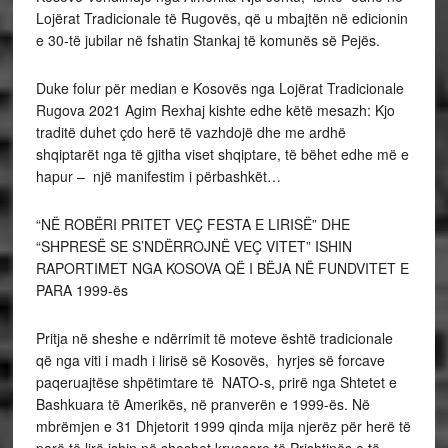
Lojërat Tradicionale të Rugovës, që u mbajtën në edicionin
e 30-të jubilar në fshatin Stankaj të komunës së Pejës.
Duke folur për median e Kosovës nga Lojërat Tradicionale
Rugova 2021 Agim Rexhaj kishte edhe këtë mesazh: Kjo
traditë duhet çdo herë të vazhdojë dhe me ardhë
shqiptarët nga të gjitha viset shqiptare, të bëhet edhe më e
hapur – një manifestim i përbashkët…
“NË ROBËRI PRITET VEÇ FESTA E LIRISË” DHE
“SHPRESË SE S’NDËRROJNË VEÇ VITET” ISHIN
RAPORTIMET NGA KOSOVA QË I BËJA NË FUNDVITET E
PARA 1999-ës
Pritja në sheshe e ndërrimit të moteve është tradicionale
që nga viti i madh i lirisë së Kosovës, hyrjes së forcave
paqeruajtëse shpëtimtare të NATO-s, prirë nga Shtetet e
Bashkuara të Amerikës, në pranverën e 1999-ës. Në
mbrëmjen e 31 Dhjetorit 1999 qinda mija njerëz për herë të
parë të lirë ishin në sheshet kryesore të Prishtinës e të