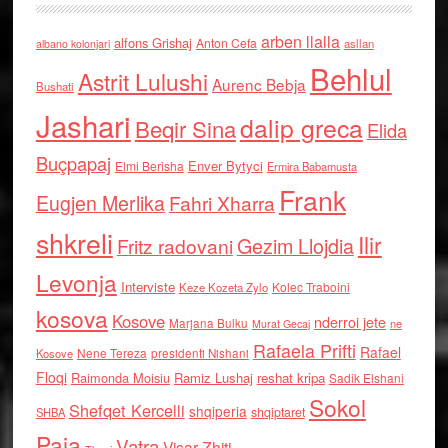
arben llalla
alfons Grishaj
Anton Cefa
asllan
albano kolonjari
Behlul
Astrit Lulushi
Aurenc Bebja
Bushati
Jashari
dalip greca
Beqir Sina
Elida
Buçpapaj
Enver Bytyci
Elmi Berisha
Ermira Babamusta
Frank
Eugjen Merlika
Fahri Xharra
shkreli
Ilir
Gezim Llojdia
Fritz radovani
Levonja
Interviste
Kolec Traboini
Keze Kozeta Zylo
kosova
Kosove
nderroi jete
Marjana Bulku
ne
Murat Gecaj
Rafaela Prifti
Rafael
Nene Tereza
Kosove
presidenti Nishani
Floqi
Raimonda Moisiu
Ramiz Lushaj
reshat kripa
Sadik Elshani
Sokol
Shefqet Kercelli
shqiperia
shqiptaret
SHBA
Paja
Vatra
Visar Zhiti