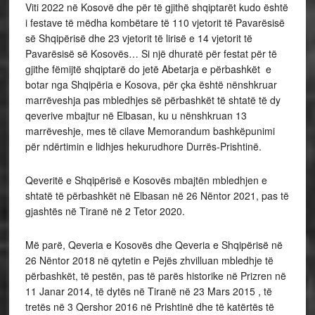
Viti 2022 në Kosovë dhe për të gjithë shqiptarët kudo është
i festave të mëdha kombëtare të 110 vjetorit të Pavarësisë
së Shqipërisë dhe 23 vjetorit të lirisë e 14 vjetorit të
Pavarësisë së Kosovës… Si një dhuratë për festat për të
gjithe fëmijtë shqiptarë do jetë Abetarja e përbashkët e
botar nga Shqipëria e Kosova, për çka është nënshkruar
marrëveshja pas mbledhjes së përbashkët të shtatë të dy
qeverive mbajtur në Elbasan, ku u nënshkruan 13
marrëveshje, mes të cilave Memorandum bashkëpunimi
për ndërtimin e lidhjes hekurudhore Durrës-Prishtinë.
Qeveritë e Shqipërisë e Kosovës mbajtën mbledhjen e
shtatë të përbashkët në Elbasan në 26 Nëntor 2021, pas të
gjashtës në Tiranë në 2 Tetor 2020.
Më parë, Qeveria e Kosovës dhe Qeveria e Shqipërisë në
26 Nëntor 2018 në qytetin e Pejës zhvilluan mbledhje të
përbashkët, të pestën, pas të parës historike në Prizren në
11 Janar 2014, të dytës në Tiranë në 23 Mars 2015 , të
tretës në 3 Qershor 2016 në Prishtinë dhe të katërtës të