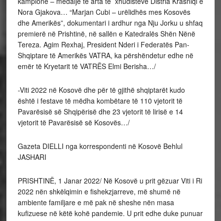
kampione – medalje të arta të xhudisteve Distria Krasniqi e
Nora Gjakova… “Marjan Cubi – urëlidhës mes Kosovës
dhe Amerikës”, dokumentari i ardhur nga Nju Jorku u shfaq
premierë në Prishtinë, në sallën e Katedralës Shën Nënë
Tereza. Agim Rexhaj, President Nderi i Federatës Pan-
Shqiptare të Amerikës VATRA, ka përshëndetur edhe në
emër të Kryetarit të VATRËS Elmi Berisha…/
-Viti 2022 në Kosovë dhe për të gjithë shqiptarët kudo
është i festave të mëdha kombëtare të 110 vjetorit të
Pavarësisë së Shqipërisë dhe 23 vjetorit të lirisë e 14
vjetorit të Pavarësisë së Kosovës…/
Gazeta DIELLI nga korrespondenti në Kosovë Behlul
JASHARI
PRISHTINË, 1 Janar 2022/ Në Kosovë u prit gëzuar Viti i Ri
2022 nën shkëlqimin e fishekzjarreve, më shumë në
ambiente familjare e më pak në sheshe nën masa
kufizuese në këtë kohë pandemie. U prit edhe duke punuar