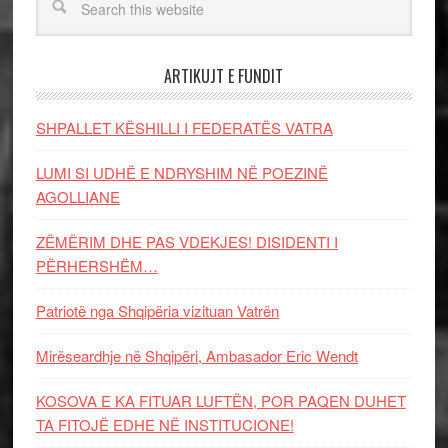
ARTIKUJT E FUNDIT
SHPALLET KËSHILLI I FEDERATËS VATRA
LUMI SI UDHË E NDRYSHIM NË POEZINË
AGOLLIANE
ZËMËRIM DHE PAS VDEKJES! DISIDENTI I
PËRHERSHËM…
Patriotë nga Shqipëria vizituan Vatrën
Mirëseardhje në Shqipëri, Ambasador Eric Wendt
KOSOVA E KA FITUAR LUFTËN, POR PAQEN DUHET
TA FITOJË EDHE NË INSTITUCIONE!