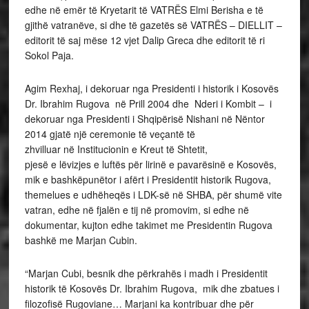
edhe në emër të Kryetarit të VATRËS Elmi Berisha e të
gjithë vatranëve, si dhe të gazetës së VATRËS – DIELLIT –
editorit të saj mëse 12 vjet Dalip Greca dhe editorit të ri
Sokol Paja.
Agim Rexhaj, i dekoruar nga Presidenti i historik i Kosovës
Dr. Ibrahim Rugova në Prill 2004 dhe Nderi i Kombit – i
dekoruar nga Presidenti i Shqipërisë Nishani në Nëntor
2014 gjatë një ceremonie të veçantë të
zhvilluar në Institucionin e Kreut të Shtetit,
pjesë e lëvizjes e luftës për lirinë e pavarësinë e Kosovës,
mik e bashkëpunëtor i afërt i Presidentit historik Rugova,
themelues e udhëheqës i LDK-së në SHBA, për shumë vite
vatran, edhe në fjalën e tij në promovim, si edhe në
dokumentar, kujton edhe takimet me Presidentin Rugova
bashkë me Marjan Cubin.
“Marjan Cubi, besnik dhe përkrahës i madh i Presidentit
historik të Kosovës Dr. Ibrahim Rugova, mik dhe zbatues i
filozofisë Rugoviane… Marjani ka kontribuar dhe për