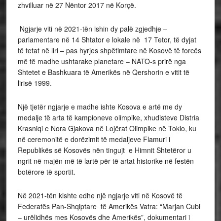
zhvilluar në 27 Nëntor 2017 në Korçë.
Ngjarje viti në 2021-tën ishin dy palë zgjedhje –
parlamentare në 14 Shtator e lokale në 17 Tetor, të dyjat
të tetat në liri – pas hyrjes shpëtimtare në Kosovë të forcës
më të madhe ushtarake planetare – NATO-s prirë nga
Shtetet e Bashkuara të Amerikës në Qershorin e vitit të
lirisë 1999.
Një tjetër ngjarje e madhe ishte Kosova e artë me dy
medalje të arta të kampioneve olimpike, xhudisteve Distria
Krasniqi e Nora Gjakova në Lojërat Olimpike në Tokio, ku
në ceremonitë e dorëzimit të medaljeve Flamuri i
Republikës së Kosovës nën tingujt e Himnit Shtetëror u
ngrit në majën më të lartë për të artat historike në festën
botërore të sportit.
Në 2021-tën kishte edhe një ngjarje viti në Kosovë të
Federatës Pan-Shqiptare të Amerikës Vatra: “Marjan Cubi
– urëlidhës mes Kosovës dhe Amerikës”, dokumentari i