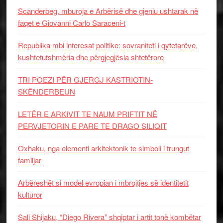
Scanderbeg, mburoja e Arbërisë dhe gjeniu ushtarak në
faqet e Giovanni Carlo Saraceni-t
Republika mbi interesat politike: sovraniteti i qytetarëve,
kushtetutshmëria dhe përgjegjësia shtetërore
TRI POEZI PËR GJERGJ KASTRIOTIN-
SKËNDERBEUN
LETËR E ARKIVIT TE NAUM PRIFTIT NË
PERVJETORIN E PARE TE DRAGO SILIQIT
Oxhaku, nga elementi arkitektonik te simboli i trungut
familjar
Arbëreshët si model evropian i mbrojtjes së identitetit
kulturor
Sali Shijaku, “Diego Rivera” shqiptar i artit tonë kombëtar