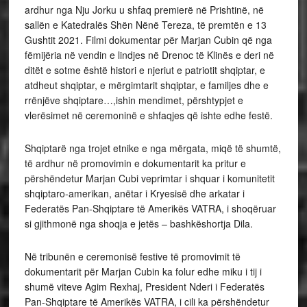
ardhur nga Nju Jorku u shfaq premierë në Prishtinë, në
sallën e Katedralës Shën Nënë Tereza, të premtën e 13
Gushtit 2021. Filmi dokumentar për Marjan Cubin që nga
fëmijëria në vendin e lindjes në Drenoc të Klinës e deri në
ditët e sotme është histori e njeriut e patriotit shqiptar, e
atdheut shqiptar, e mërgimtarit shqiptar, e familjes dhe e
rrënjëve shqiptare…,ishin mendimet, përshtypjet e
vlerësimet në ceremoninë e shfaqjes që ishte edhe festë.
Shqiptarë nga trojet etnike e nga mërgata, miqë të shumtë,
të ardhur në promovimin e dokumentarit ka pritur e
përshëndetur Marjan Cubi veprimtar i shquar i komunitetit
shqiptaro-amerikan, anëtar i Kryesisë dhe arkatar i
Federatës Pan-Shqiptare të Amerikës VATRA, i shoqëruar
si gjithmonë nga shoqja e jetës – bashkëshortja Dila.
Në tribunën e ceremonisë festive të promovimit të
dokumentarit për Marjan Cubin ka folur edhe miku i tij i
shumë viteve Agim Rexhaj, President Nderi i Federatës
Pan-Shqiptare të Amerikës VATRA, i cili ka përshëndetur