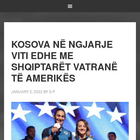
KOSOVA NË NGJARJE
VITI EDHE ME
SHQIPTARËT VATRANË
TË AMERIKËS
JANUARY 2, 2022
BY
S P