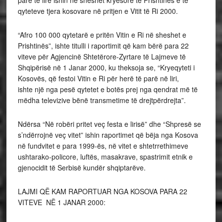
qyteteve tjera kosovare në pritjen e Vitit të Ri 2000.
“Afro 100 000 qytetarë e pritën Vitin e Ri në sheshet e
Prishtinës”, ishte titulli i raportimit që kam bërë para 22
viteve për Agjencinë Shtetërore-Zyrtare të Lajmeve të
Shqipërisë në 1 Janar 2000, ku theksoja se, “Kryeqyteti i
Kosovës, që festoi Vitin e Ri për herë të parë në liri,
ishte një nga pesë qytetet e botës prej nga qendrat më të
mëdha televizive bënë transmetime të drejtpërdrejta”.
Ndërsa “Në robëri pritet veç festa e lirisë” dhe “Shpresë se
s’ndërrojnë veç vitet” ishin raportimet që bëja nga Kosova
në fundvitet e para 1999-ës, në vitet e shtetrrethimeve
ushtarako-policore, luftës, masakrave, spastrimit etnik e
gjenocidit të Serbisë kundër shqiptarëve.
LAJMI QË KAM RAPORTUAR NGA KOSOVA PARA 22
VITEVE NË 1 JANAR 2000: