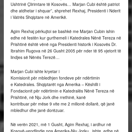
Ushtrinë Çlirimtare të Kosovës… Marjan Cubi është patriot
dhe atdhetar i shquar”, shprehet Rexhaj, Presidenti i Nderit
i Vatrës Shqiptare në Amerikë.
Agim Rexhaj përkujtoi se bashkë me Marjan Cubin ishin
edhe në festën kur gurthemeli i Katedrales Nënë Tereza në
Prishtinë është vënë nga Presidenti historik i Kosovës Dr.
Ibrahim Rugova në 26 Gusht 2005 për nder të 95 vjetorit të
lindjes së Nënës Terezë…
Marjan Cubi ishte kryetar i
Komisionit për mbledhjen fondeve për ndërtimin
e Katedrales. Shqiptarët nga Amerika – Këshilli i
Fondacionit për ndërtimin e Katedralës Nënë Tereza në
Prishtinë, në Nju Jork dhe rrethinë, kanë
kontribuar për mëse 9 vite me 2 milionë dollarë, që janë
mbledhur dhe janë dorëzuar.
Në verën 2021, më 1 Gusht, Agim Rexhaj, i ardhur në
Kosovë-vendlindje nga Amerika-Nju Jorku, ishte edhe në