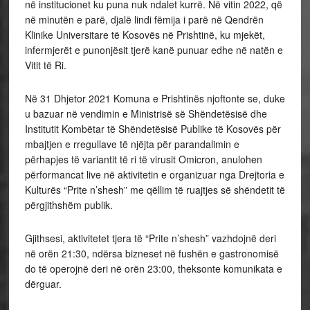
në institucionet ku puna nuk ndalet kurrë. Në vitin 2022, që
në minutën e parë, djalë lindi fëmija i parë në Qendrën
Klinike Universitare të Kosovës në Prishtinë, ku mjekët,
infermjerët e punonjësit tjerë kanë punuar edhe në natën e
Vitit të Ri.
Në 31 Dhjetor 2021 Komuna e Prishtinës njoftonte se, duke
u bazuar në vendimin e Ministrisë së Shëndetësisë dhe
Institutit Kombëtar të Shëndetësisë Publike të Kosovës për
mbajtjen e rregullave të njëjta për parandalimin e
përhapjes të variantit të ri të virusit Omicron, anulohen
përformancat live në aktivitetin e organizuar nga Drejtoria e
Kulturës “Prite n’shesh” me qëllim të ruajtjes së shëndetit të
përgjithshëm publik.
Gjithsesi, aktivitetet tjera të “Prite n’shesh” vazhdojnë deri
në orën 21:30, ndërsa bizneset në fushën e gastronomisë
do të operojnë deri në orën 23:00, theksonte komunikata e
dërguar.