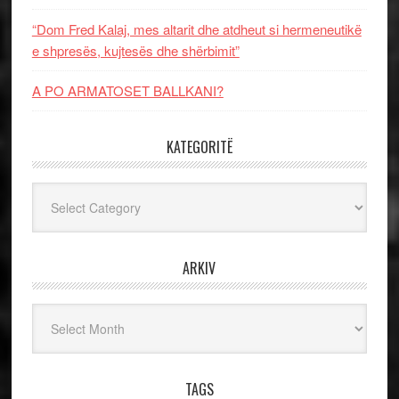
“Dom Fred Kalaj, mes altarit dhe atdheut si hermeneutikë
e shpresës, kujtesës dhe shërbimit”
A PO ARMATOSET BALLKANI?
KATEGORITË
Kategoritë
ARKIV
Arkiv
TAGS