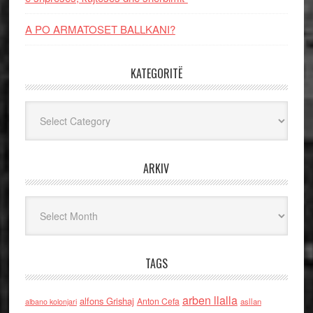
A PO ARMATOSET BALLKANI?
KATEGORITË
Kategoritë
ARKIV
Arkiv
TAGS
arben llalla
alfons Grishaj
Anton Cefa
asllan
albano kolonjari