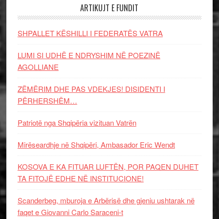
ARTIKUJT E FUNDIT
SHPALLET KËSHILLI I FEDERATËS VATRA
LUMI SI UDHË E NDRYSHIM NË POEZINË
AGOLLIANE
ZËMËRIM DHE PAS VDEKJES! DISIDENTI I
PËRHERSHËM…
Patriotë nga Shqipëria vizituan Vatrën
Mirëseardhje në Shqipëri, Ambasador Eric Wendt
KOSOVA E KA FITUAR LUFTËN, POR PAQEN DUHET
TA FITOJË EDHE NË INSTITUCIONE!
Scanderbeg, mburoja e Arbërisë dhe gjeniu ushtarak në
faqet e Giovanni Carlo Saraceni-t