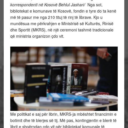
korrespondenti në Kosovë Behlul Jashari/
Nga sot,
bibliotekat e komunave të Kosovë, fondin e tyre do ta kenë
më të pasur me nga 210 tituj të rinj të librave. Kjo u
mundësua me përkrahjen e Ministrisë së Kulturës, Rinisë
dhe Sportit (MKRS), në një ceremoni tashmë tradicionale
që ministria organizon çdo vit.
Me politikat e saj për librin, MKRS-ja mbështet financimin e
botimit dhe të blerjes së tij. Më pas, kontingjentin e blerë të
librit e shpërndan çdo vit për bibliotekat komunale të