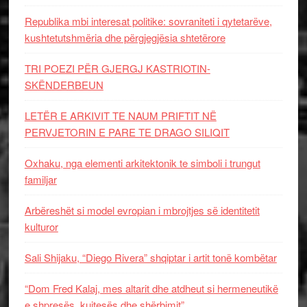
Republika mbi interesat politike: sovraniteti i qytetarëve,
kushtetutshmëria dhe përgjegjësia shtetërore
TRI POEZI PËR GJERGJ KASTRIOTIN-
SKËNDERBEUN
LETËR E ARKIVIT TE NAUM PRIFTIT NË
PERVJETORIN E PARE TE DRAGO SILIQIT
Oxhaku, nga elementi arkitektonik te simboli i trungut
familjar
Arbëreshët si model evropian i mbrojtjes së identitetit
kulturor
Sali Shijaku, “Diego Rivera” shqiptar i artit tonë kombëtar
“Dom Fred Kalaj, mes altarit dhe atdheut si hermeneutikë
e shpresës, kujtesës dhe shërbimit”