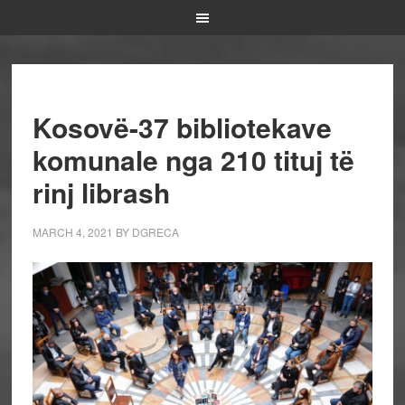
Kosovë-37 bibliotekave
komunale nga 210 tituj të
rinj librash
MARCH 4, 2021
BY
DGRECA