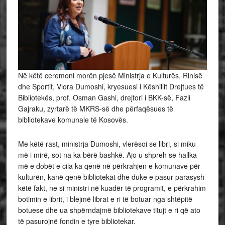
Në këtë ceremoni morën pjesë Ministrja e Kulturës, Rinisë
dhe Sportit, Vlora Dumoshi, kryesuesi i Këshillit Drejtues të
Bibliotekës, prof. Osman Gashi, drejtori i BKK-së, Fazli
Gajraku, zyrtarë të MKRS-së dhe përfaqësues të
bibliotekave komunale të Kosovës.
Me këtë rast, ministrja Dumoshi, vlerësoi se libri, si miku
më i mirë, sot na ka bërë bashkë. Ajo u shpreh se hallka
më e dobët e cila ka qenë në përkrahjen e komunave për
kulturën, kanë qenë bibliotekat dhe duke e pasur parasysh
këtë fakt, ne si ministri në kuadër të programit, e përkrahim
botimin e librit, i blejmë librat e ri të botuar nga shtëpitë
botuese dhe ua shpërndajmë bibliotekave titujt e ri që ato
të pasurojnë fondin e tyre bibliotekar.