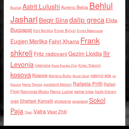
Behlul
Astrit Lulushi
Aurenc Bebja
Bushati
Jashari
dalip greca
Beqir Sina
Elida
Buçpapaj
Enver Bytyci
Elmi Berisha
Ermira Babamusta
Frank
Eugjen Merlika
Fahri Xharra
shkreli
Ilir
Gezim Llojdia
Fritz radovani
Levonja
Interviste
Kolec Traboini
Keze Kozeta Zylo
kosova
Kosove
nderroi jete
Marjana Bulku
ne
Murat Gecaj
Rafaela Prifti
Rafael
Nene Tereza
Kosove
presidenti Nishani
Floqi
Raimonda Moisiu
Ramiz Lushaj
reshat kripa
Sadik Elshani
Sokol
Shefqet Kercelli
shqiperia
shqiptaret
SHBA
Paja
Vatra
Visar Zhiti
Thaci