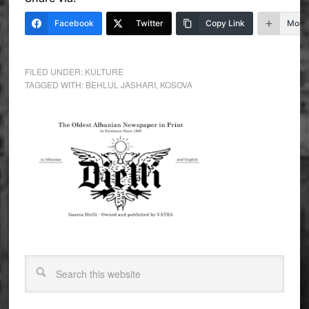
Facebook
Twitter
Copy Link
More
FILED UNDER:
KULTURE
TAGGED WITH:
BEHLUL JASHARI
,
KOSOVA