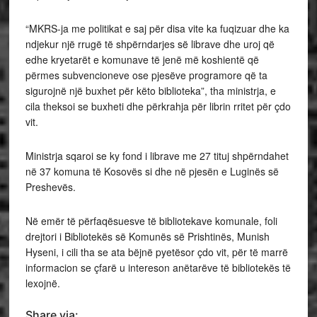
“MKRS-ja me politikat e saj për disa vite ka fuqizuar dhe ka
ndjekur një rrugë të shpërndarjes së librave dhe uroj që
edhe kryetarët e komunave të jenë më koshientë që
përmes subvencioneve ose pjesëve programore që ta
sigurojnë një buxhet për këto biblioteka”, tha ministrja, e
cila theksoi se buxheti dhe përkrahja për librin rritet për çdo
vit.
Ministrja sqaroi se ky fond i librave me 27 tituj shpërndahet
në 37 komuna të Kosovës si dhe në pjesën e Luginës së
Preshevës.
Në emër të përfaqësuesve të bibliotekave komunale, foli
drejtori i Bibliotekës së Komunës së Prishtinës, Munish
Hyseni, i cili tha se ata bëjnë pyetësor çdo vit, për të marrë
informacion se çfarë u intereson anëtarëve të bibliotekës të
lexojnë.
Share via: