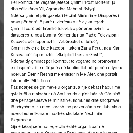
Për kontribut të veçantë jetësor Çmimi “Post Mortem” ju
dha vëllezërve Yll, Agron dhe Mehmet Bytyqi.
Ndërsa çmimet për gazetari të cilat Ministria e Diasporës i
ndan për herë të parë u vlerësuan në dy kategori:
Çmimi i parë për kronikë televizive për promovimin e
diasporës ju nda Lumira Kelmendit nga Radio Televizioni i
Kosovës për reportazhin “Arbëreshet e Italisë”;
Çmimi i dytë në këtë kategori i takoni Zana Fetiut nga Klan
Kosova për reportazhin “Skulptori Destan Gashi”;
Ndërsa dy çmimet për kontribut të veçantë në promovimin
e diasporës dhe mërgatës në kontinuitet për punën e tyre u
nderuan Demir Reshiti me emisionin Më Afër, dhe portali
informativ “Albinfo.ch”.
Pas ndarjes së çmimeve u organizua një debat i hapur me
qytetarët e mbledhur në Amfiteatrin e pishinës së Gërmisë
dhe përfaqësuesve të ministrive, komunës dhe shoqatave
të ndryshme, ku mes tjerash me prezencën e saj tubimin e
nderoi edhe ikona e muzikës shqiptare Nexhmije
Pagarusha.
Gjatë kësaj ceremonie, e cila është organizuar në
bashkëpunim me Komunën e Prishtinës, dhe me kontribut