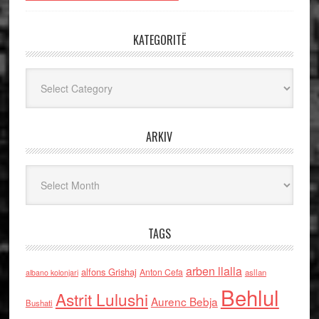
KATEGORITË
Kategoritë
ARKIV
Arkiv
TAGS
arben llalla
alfons Grishaj
Anton Cefa
asllan
albano kolonjari
Behlul
Astrit Lulushi
Aurenc Bebja
Bushati