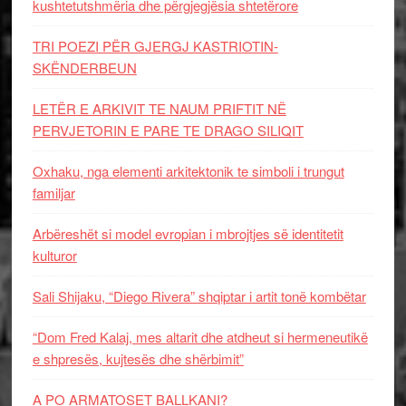
kushtetutshmëria dhe përgjegjësia shtetërore
TRI POEZI PËR GJERGJ KASTRIOTIN-
SKËNDERBEUN
LETËR E ARKIVIT TE NAUM PRIFTIT NË
PERVJETORIN E PARE TE DRAGO SILIQIT
Oxhaku, nga elementi arkitektonik te simboli i trungut
familjar
Arbëreshët si model evropian i mbrojtjes së identitetit
kulturor
Sali Shijaku, “Diego Rivera” shqiptar i artit tonë kombëtar
“Dom Fred Kalaj, mes altarit dhe atdheut si hermeneutikë
e shpresës, kujtesës dhe shërbimit”
A PO ARMATOSET BALLKANI?