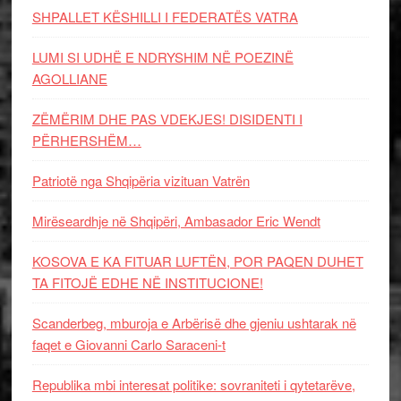
SHPALLET KËSHILLI I FEDERATËS VATRA
LUMI SI UDHË E NDRYSHIM NË POEZINË
AGOLLIANE
ZËMËRIM DHE PAS VDEKJES! DISIDENTI I
PËRHERSHËM…
Patriotë nga Shqipëria vizituan Vatrën
Mirëseardhje në Shqipëri, Ambasador Eric Wendt
KOSOVA E KA FITUAR LUFTËN, POR PAQEN DUHET
TA FITOJË EDHE NË INSTITUCIONE!
Scanderbeg, mburoja e Arbërisë dhe gjeniu ushtarak në
faqet e Giovanni Carlo Saraceni-t
Republika mbi interesat politike: sovraniteti i qytetarëve,