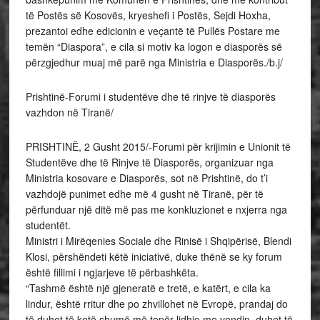
të Postës së Kosovës, kryeshefi i Postës, Sejdi Hoxha,
prezantoi edhe edicionin e veçantë të Pullës Postare me
temën “Diaspora”, e cila si motiv ka logon e diasporës së
përzgjedhur muaj më parë nga Ministria e Diasporës./b.j/
Prishtinë-Forumi i studentëve dhe të rinjve të diasporës
vazhdon në Tiranë/
PRISHTINË, 2 Gusht 2015/-Forumi për krijimin e Unionit të
Studentëve dhe të Rinjve të Diasporës, organizuar nga
Ministria kosovare e Diasporës, sot në Prishtinë, do t’i
vazhdojë punimet edhe më 4 gusht në Tiranë, për të
përfunduar një ditë më pas me konkluzionet e nxjerra nga
studentët.
Ministri i Mirëqenies Sociale dhe Rinisë i Shqipërisë, Blendi
Klosi, përshëndeti këtë iniciativë, duke thënë se ky forum
është fillimi i ngjarjeve të përbashkëta.
“Tashmë është një gjeneratë e tretë, e katërt, e cila ka
lindur, është rritur dhe po zhvillohet në Evropë, prandaj do
të duhet të ketë shumë më tepër lidhje me vendin, duhet të