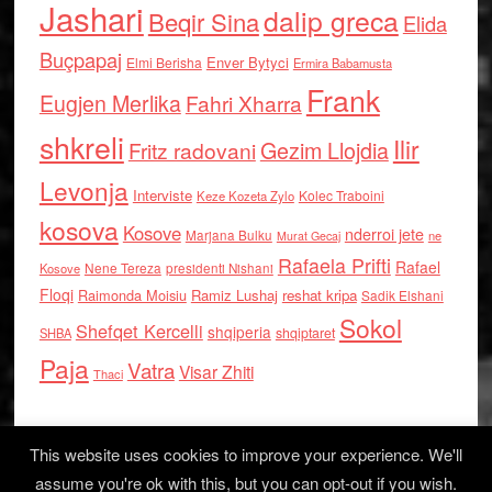
Jashari
dalip greca
Beqir Sina
Elida
Buçpapaj
Enver Bytyci
Elmi Berisha
Ermira Babamusta
Frank
Eugjen Merlika
Fahri Xharra
shkreli
Ilir
Gezim Llojdia
Fritz radovani
Levonja
Interviste
Kolec Traboini
Keze Kozeta Zylo
kosova
Kosove
nderroi jete
Marjana Bulku
ne
Murat Gecaj
Rafaela Prifti
Rafael
Nene Tereza
Kosove
presidenti Nishani
Floqi
Raimonda Moisiu
Ramiz Lushaj
reshat kripa
Sadik Elshani
Sokol
Shefqet Kercelli
shqiperia
shqiptaret
SHBA
Paja
Vatra
Visar Zhiti
Thaci
This website uses cookies to improve your experience. We'll
assume you're ok with this, but you can opt-out if you wish.