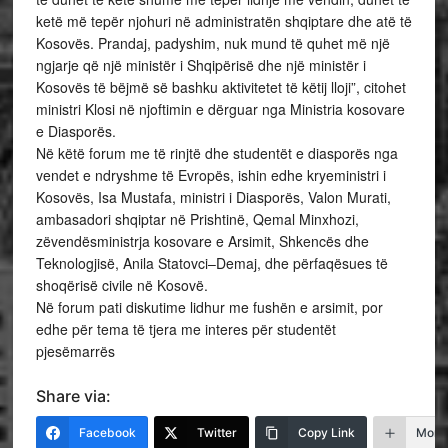
ketë më tepër njohuri në administratën shqiptare dhe atë të
Kosovës. Prandaj, padyshim, nuk mund të quhet më një
ngjarje që një ministër i Shqipërisë dhe një ministër i
Kosovës të bëjmë së bashku aktivitetet të këtij lloji”, citohet
ministri Klosi në njoftimin e dërguar nga Ministria kosovare
e Diasporës.
Në këtë forum me të rinjtë dhe studentët e diasporës nga
vendet e ndryshme të Evropës, ishin edhe kryeministri i
Kosovës, Isa Mustafa, ministri i Diasporës, Valon Murati,
ambasadori shqiptar në Prishtinë, Qemal Minxhozi,
zëvendësministrja kosovare e Arsimit, Shkencës dhe
Teknologjisë, Anila Statovci–Demaj, dhe përfaqësues të
shoqërisë civile në Kosovë.
Në forum pati diskutime lidhur me fushën e arsimit, por
edhe për tema të tjera me interes për studentët
pjesëmarrës
Share via:
Facebook
Twitter
Copy Link
More