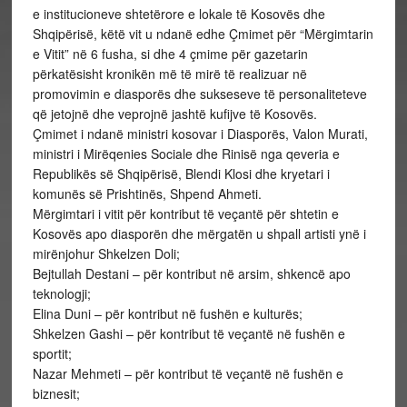
e institucioneve shtetërore e lokale të Kosovës dhe
Shqipërisë, këtë vit u ndanë edhe Çmimet për “Mërgimtarin
e Vitit” në 6 fusha, si dhe 4 çmime për gazetarin
përkatësisht kronikën më të mirë të realizuar në
promovimin e diasporës dhe sukseseve të personaliteteve
që jetojnë dhe veprojnë jashtë kufijve të Kosovës.
Çmimet i ndanë ministri kosovar i Diasporës, Valon Murati,
ministri i Mirëqenies Sociale dhe Rinisë nga qeveria e
Republikës së Shqipërisë, Blendi Klosi dhe kryetari i
komunës së Prishtinës, Shpend Ahmeti.
Mërgimtari i vitit për kontribut të veçantë për shtetin e
Kosovës apo diasporën dhe mërgatën u shpall artisti ynë i
mirënjohur Shkelzen Doli;
Bejtullah Destani – për kontribut në arsim, shkencë apo
teknologji;
Elina Duni – për kontribut në fushën e kulturës;
Shkelzen Gashi – për kontribut të veçantë në fushën e
sportit;
Nazar Mehmeti – për kontribut të veçantë në fushën e
biznesit;