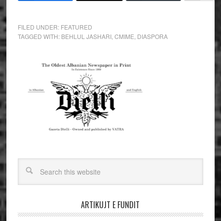
FILED UNDER:
FEATURED
TAGGED WITH:
BEHLUL JASHARI
,
CMIME
,
DIASPORA
ARTIKUJT E FUNDIT