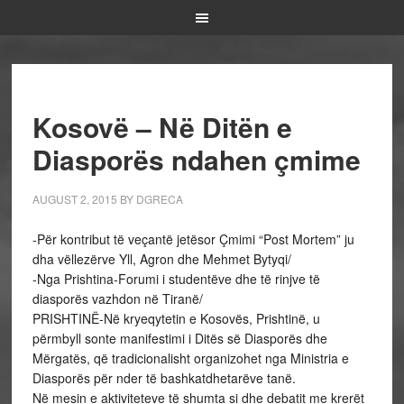
Kosovë – Në Ditën e
Diasporës ndahen çmime
AUGUST 2, 2015
BY
DGRECA
-Për kontribut të veçantë jetësor Çmimi “Post Mortem” ju
dha vëllezërve Yll, Agron dhe Mehmet Bytyqi/
-Nga Prishtina-Forumi i studentëve dhe të rinjve të
diasporës vazhdon në Tiranë/
PRISHTINË-Në kryeqytetin e Kosovës, Prishtinë, u
përmbyll sonte manifestimi i Ditës së Diasporës dhe
Mërgatës, që tradicionalisht organizohet nga Ministria e
Diasporës për nder të bashkatdhetarëve tanë.
Në mesin e aktiviteteve të shumta si dhe debatit me krerët