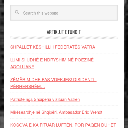
ARTIKUJT E FUNDIT
SHPALLET KËSHILLI I FEDERATËS VATRA
LUMI SI UDHË E NDRYSHIM NË POEZINË
AGOLLIANE
ZËMËRIM DHE PAS VDEKJES! DISIDENTI I
PËRHERSHËM…
Patriotë nga Shqipëria vizituan Vatrën
Mirëseardhje në Shqipëri, Ambasador Eric Wendt
KOSOVA E KA FITUAR LUFTËN, POR PAQEN DUHET