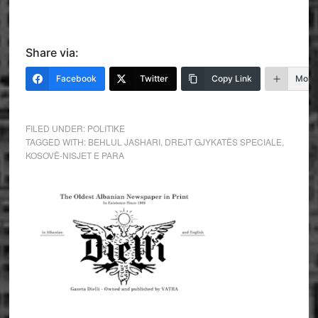
Share via:
Facebook
Twitter
Copy Link
More
FILED UNDER:
POLITIKE
TAGGED WITH:
BEHLUL JASHARI
,
DREJT GJYKATËS SPECIALE
,
KOSOVË-NISJET E PARA