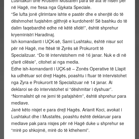
Lushtakun dhe Rrustem Mustafën para se ata të nisen për
në Hagë, me ftesa nga Gjykata Speciale.
“Se lufta jonë çlirimtare ishte e pastër dhe e shenjtë do të
dëshmohet fuqishëm gjithnjë e kurdoherë! Së bashku do të
dalim faqebardhë edhe në këtë sfidë!”, është shprehur
kryeministri Haradinaj.
Ish-komandanti i UÇK-së, Sami Lushtaku, është nisur sot
për në Hagë, me ftësë të Zyrës së Prokurorit të
Specializuar. “Do të intervistohem më 16 janar. Nuk e di në
çfarë cilësie”, citohet ai nga media.
Edhe ish-komandanti i UÇK-së – Zonës Operative të Llapit
ka udhëtuar sot drejt Hagës, poashtu i ftuar të intervistohet
nga Zyra e Prokurorit të Specializuar në 14 janar. Ai
deklaroi se do intervistohet si “dëshmitar i dyshuar”.
“Normalisht që ne jemi të pafajshëm”, është shprehur para
mediave.
Janë këto nisjet e para drejt Hagës. Arianit Koci, avokat i
Lushtakut dhe i Mustafës, poashtu është deklaruar para
mediave pak para nisjes për në Hagë duke u shprehur se
“mirë po shkojmë, mirë do të kthehemi”.