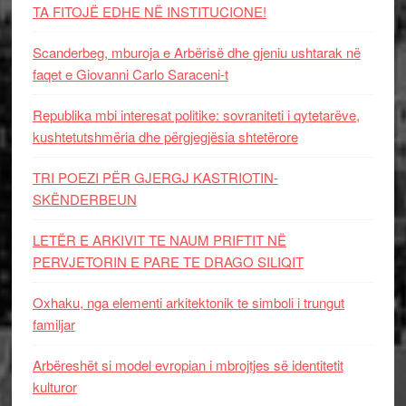
TA FITOJË EDHE NË INSTITUCIONE!
Scanderbeg, mburoja e Arbërisë dhe gjeniu ushtarak në
faqet e Giovanni Carlo Saraceni-t
Republika mbi interesat politike: sovraniteti i qytetarëve,
kushtetutshmëria dhe përgjegjësia shtetërore
TRI POEZI PËR GJERGJ KASTRIOTIN-
SKËNDERBEUN
LETËR E ARKIVIT TE NAUM PRIFTIT NË
PERVJETORIN E PARE TE DRAGO SILIQIT
Oxhaku, nga elementi arkitektonik te simboli i trungut
familjar
Arbëreshët si model evropian i mbrojtjes së identitetit
kulturor