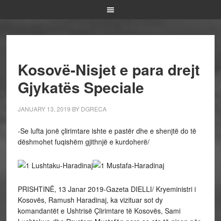
Kosovë-Nisjet e para drejt
Gjykatës Speciale
JANUARY 13, 2019
BY
DGRECA
-Se lufta jonë çlirimtare ishte e pastër dhe e shenjtë do të
dëshmohet fuqishëm gjithnjë e kurdoherë/
PRISHTINË, 13 Janar 2019-Gazeta DIELLI/ Kryeministri i
Kosovës, Ramush Haradinaj, ka vizituar sot dy
komandantët e Ushtrisë Çlirimtare të Kosovës, Sami