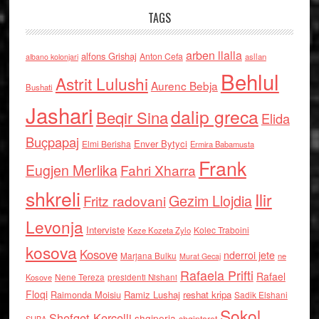
TAGS
arben llalla
alfons Grishaj
Anton Cefa
asllan
albano kolonjari
Behlul
Astrit Lulushi
Aurenc Bebja
Bushati
Jashari
dalip greca
Beqir Sina
Elida
Buçpapaj
Enver Bytyci
Elmi Berisha
Ermira Babamusta
Frank
Eugjen Merlika
Fahri Xharra
shkreli
Ilir
Gezim Llojdia
Fritz radovani
Levonja
Interviste
Kolec Traboini
Keze Kozeta Zylo
kosova
Kosove
nderroi jete
Marjana Bulku
ne
Murat Gecaj
Rafaela Prifti
Rafael
Nene Tereza
Kosove
presidenti Nishani
Floqi
Raimonda Moisiu
Ramiz Lushaj
reshat kripa
Sadik Elshani
Sokol
Shefqet Kercelli
shqiperia