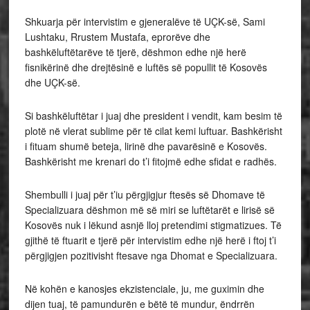
Shkuarja për intervistim e gjeneralëve të UÇK-së, Sami
Lushtaku, Rrustem Mustafa, eprorëve dhe
bashkëluftëtarëve të tjerë, dëshmon edhe një herë
fisnikërinë dhe drejtësinë e luftës së popullit të Kosovës
dhe UÇK-së.
Si bashkëluftëtar i juaj dhe president i vendit, kam besim të
plotë në vlerat sublime për të cilat kemi luftuar. Bashkërisht
i fituam shumë beteja, lirinë dhe pavarësinë e Kosovës.
Bashkërisht me krenari do t’i fitojmë edhe sfidat e radhës.
Shembulli i juaj për t’iu përgjigjur ftesës së Dhomave të
Specializuara dëshmon më së miri se luftëtarët e lirisë së
Kosovës nuk i lëkund asnjë lloj pretendimi stigmatizues. Të
gjithë të ftuarit e tjerë për intervistim edhe një herë i ftoj t’i
përgjigjen pozitivisht ftesave nga Dhomat e Specializuara.
Në kohën e kanosjes ekzistenciale, ju, me guximin dhe
dijen tuaj, të pamundurën e bëtë të mundur, ëndrrën