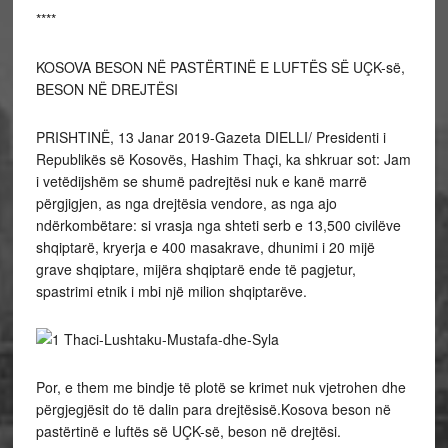
****
KOSOVA BESON NË PASTËRTINË E LUFTËS SË UÇK-së,
BESON NË DREJTËSI
PRISHTINË, 13 Janar 2019-Gazeta DIELLI/ Presidenti i
Republikës së Kosovës, Hashim Thaçi, ka shkruar sot: Jam
i vetëdijshëm se shumë padrejtësi nuk e kanë marrë
përgjigjen, as nga drejtësia vendore, as nga ajo
ndërkombëtare: si vrasja nga shteti serb e 13,500 civilëve
shqiptarë, kryerja e 400 masakrave, dhunimi i 20 mijë
grave shqiptare, mijëra shqiptarë ende të pagjetur,
spastrimi etnik i mbi një milion shqiptarëve.
Por, e them me bindje të plotë se krimet nuk vjetrohen dhe
përgjegjësit do të dalin para drejtësisë.Kosova beson në
pastërtinë e luftës së UÇK-së, beson në drejtësi.