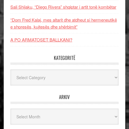
Sali Shijaku, “Diego Rivera” shqiptar i artit tonë kombëtar
“Dom Fred Kalaj, mes altarit dhe atdheut si hermeneutikë
e shpresës, kujtesës dhe shërbimit”
A PO ARMATOSET BALLKANI?
KATEGORITË
Kategoritë
ARKIV
Arkiv