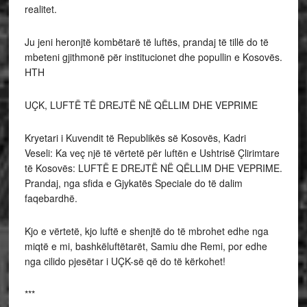
realitet.
Ju jeni heronjtë kombëtarë të luftës, prandaj të tillë do të
mbeteni gjithmonë për institucionet dhe popullin e Kosovës.
HTH
UÇK, LUFTË TË DREJTË NË QËLLIM DHE VEPRIME
Kryetari i Kuvendit të Republikës së Kosovës, Kadri
Veseli: Ka veç një të vërtetë për luftën e Ushtrisë Çlirimtare
të Kosovës: LUFTË E DREJTË NË QËLLIM DHE VEPRIME.
Prandaj, nga sfida e Gjykatës Speciale do të dalim
faqebardhë.
Kjo e vërtetë, kjo luftë e shenjtë do të mbrohet edhe nga
miqtë e mi, bashkëluftëtarët, Samiu dhe Remi, por edhe
nga cilido pjesëtar i UÇK-së që do të kërkohet!
***