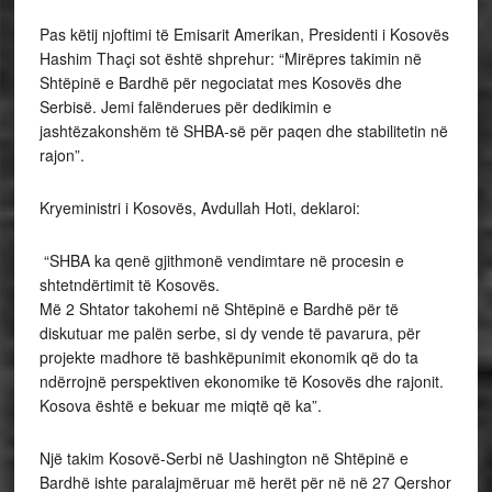
Pas këtij njoftimi të Emisarit Amerikan, Presidenti i Kosovës
Hashim Thaçi sot është shprehur: “Mirëpres takimin në
Shtëpinë e Bardhë për negociatat mes Kosovës dhe
Serbisë. Jemi falënderues për dedikimin e
jashtëzakonshëm të SHBA-së për paqen dhe stabilitetin në
rajon”.
Kryeministri i Kosovës, Avdullah Hoti, deklaroi:
“SHBA ka qenë gjithmonë vendimtare në procesin e
shtetndërtimit të Kosovës.
Më 2 Shtator takohemi në Shtëpinë e Bardhë për të
diskutuar me palën serbe, si dy vende të pavarura, për
projekte madhore të bashkëpunimit ekonomik që do ta
ndërrojnë perspektiven ekonomike të Kosovës dhe rajonit.
Kosova është e bekuar me miqtë që ka”.
Një takim Kosovë-Serbi në Uashington në Shtëpinë e
Bardhë ishte paralajmëruar më herët për në në 27 Qershor