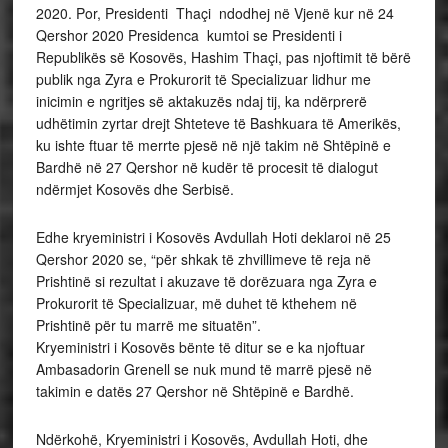
2020. Por, Presidenti Thaçi ndodhej në Vjenë kur në 24
Qershor 2020 Presidenca kumtoi se Presidenti i
Republikës së Kosovës, Hashim Thaçi, pas njoftimit të bërë
publik nga Zyra e Prokurorit të Specializuar lidhur me
inicimin e ngritjes së aktakuzës ndaj tij, ka ndërprerë
udhëtimin zyrtar drejt Shteteve të Bashkuara të Amerikës,
ku ishte ftuar të merrte pjesë në një takim në Shtëpinë e
Bardhë në 27 Qershor në kudër të procesit të dialogut
ndërmjet Kosovës dhe Serbisë.
Edhe kryeministri i Kosovës Avdullah Hoti deklaroi në 25
Qershor 2020 se, “për shkak të zhvillimeve të reja në
Prishtinë si rezultat i akuzave të dorëzuara nga Zyra e
Prokurorit të Specializuar, më duhet të kthehem në
Prishtinë për tu marrë me situatën”.
Kryeministri i Kosovës bënte të ditur se e ka njoftuar
Ambasadorin Grenell se nuk mund të marrë pjesë në
takimin e datës 27 Qershor në Shtëpinë e Bardhë.
Ndërkohë, Kryeministri i Kosovës, Avdullah Hoti, dhe