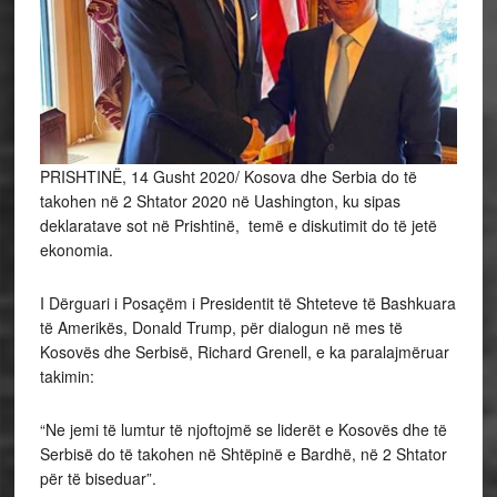
PRISHTINË, 14 Gusht 2020/ Kosova dhe Serbia do të
takohen në 2 Shtator 2020 në Uashington, ku sipas
deklaratave sot në Prishtinë, temë e diskutimit do të jetë
ekonomia.
I Dërguari i Posaçëm i Presidentit të Shteteve të Bashkuara
të Amerikës, Donald Trump, për dialogun në mes të
Kosovës dhe Serbisë, Richard Grenell, e ka paralajmëruar
takimin:
“Ne jemi të lumtur të njoftojmë se liderët e Kosovës dhe të
Serbisë do të takohen në Shtëpinë e Bardhë, në 2 Shtator
për të biseduar”.