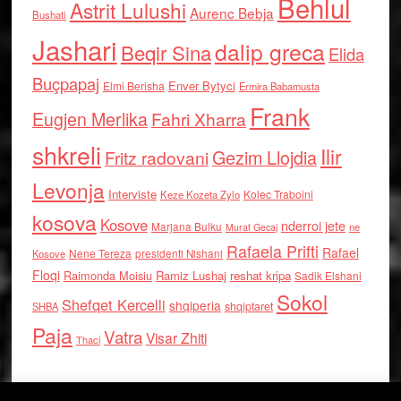
Behlul
Astrit Lulushi
Aurenc Bebja
Bushati
Jashari
dalip greca
Beqir Sina
Elida
Buçpapaj
Enver Bytyci
Elmi Berisha
Ermira Babamusta
Frank
Eugjen Merlika
Fahri Xharra
shkreli
Ilir
Gezim Llojdia
Fritz radovani
Levonja
Interviste
Kolec Traboini
Keze Kozeta Zylo
kosova
Kosove
nderroi jete
Marjana Bulku
ne
Murat Gecaj
Rafaela Prifti
Rafael
Nene Tereza
Kosove
presidenti Nishani
Floqi
Raimonda Moisiu
Ramiz Lushaj
reshat kripa
Sadik Elshani
Sokol
Shefqet Kercelli
shqiperia
shqiptaret
SHBA
Paja
Vatra
Visar Zhiti
Thaci