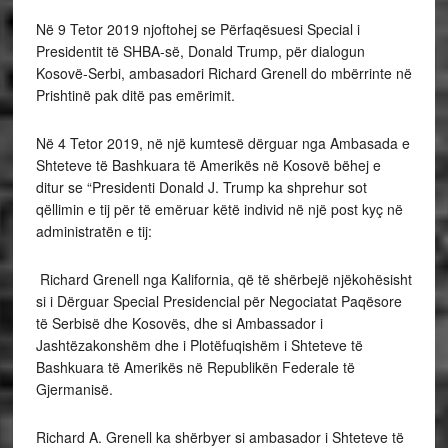
Në 9 Tetor 2019 njoftohej se Përfaqësuesi Special i
Presidentit të SHBA-së, Donald Trump, për dialogun
Kosovë-Serbi, ambasadori Richard Grenell do mbërrinte në
Prishtinë pak ditë pas emërimit.
Në 4 Tetor 2019, në një kumtesë dërguar nga Ambasada e
Shteteve të Bashkuara të Amerikës në Kosovë bëhej e
ditur se “Presidenti Donald J. Trump ka shprehur sot
qëllimin e tij për të emëruar këtë individ në një post kyç në
administratën e tij:
Richard Grenell nga Kalifornia, që të shërbejë njëkohësisht
si i Dërguar Special Presidencial për Negociatat Paqësore
të Serbisë dhe Kosovës, dhe si Ambassador i
Jashtëzakonshëm dhe i Plotëfuqishëm i Shteteve të
Bashkuara të Amerikës në Republikën Federale të
Gjermanisë.
Richard A. Grenell ka shërbyer si ambasador i Shteteve të