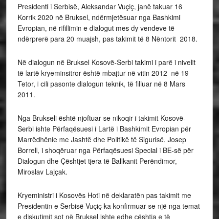
Presidenti i Serbisë, Aleksandar Vuçiç, janë takuar 16
Korrik 2020 në Bruksel, ndërmjetësuar nga Bashkimi
Evropian, në rifillimin e dialogut mes dy vendeve të
ndërprerë para 20 muajsh, pas takimit të 8 Nëntorit 2018.
Në dialogun në Bruksel Kosovë-Serbi takimi i parë i nivelit
të lartë kryeminsitror është mbajtur në vitin 2012 në 19
Tetor, i cili pasonte dialogun teknik, të filluar në 8 Mars
2011.
Nga Brukseli është njoftuar se nikoqir i takimit Kosovë-
Serbi ishte Përfaqësuesi i Lartë i Bashkimit Evropian për
Marrëdhënie me Jashtë dhe Politikë të Sigurisë, Josep
Borrell, i shoqëruar nga Përfaqësuesi Special i BE-së për
Dialogun dhe Çështjet tjera të Ballkanit Perëndimor,
Miroslav Lajçak.
Kryeministri i Kosovës Hoti në deklaratën pas takimit me
Presidentin e Serbisë Vuçiç ka konfirmuar se një nga temat
e diskutimit sot në Bruksel ishte edhe çështja e të