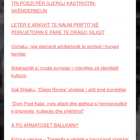
TRI POEZI PËR GJERGJ KASTRIOTIN-
SKËNDERBEUN
LETËR E ARKIVIT TE NAUM PRIFTIT NË
PERVJETORIN E PARE TE DRAGO SILIQIT
Oxhaku, nga elementi arkitektonik te simboli i trungut
familjar
Arbëreshët si model evropian i mbrojtjes së identitetit
kulturor
Sali Shijaku, “Diego Rivera” shqiptar i artit tonë kombëtar
“Dom Fred Kalaj, mes altarit dhe atdheut si hermeneutikë
e shpresës, kujtesës dhe shërbimit”
A PO ARMATOSET BALLKANI?
Kriza e vlerave – Tragjedia e vërtetë e tranzicionit shqiptar