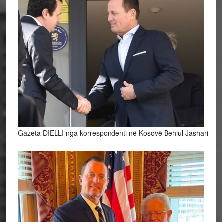
Gazeta DIELLI nga korrespondenti në Kosovë Behlul Jashari