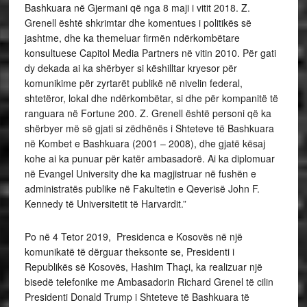
Bashkuara në Gjermani që nga 8 maji i vitit 2018. Z.
Grenell është shkrimtar dhe komentues i politikës së
jashtme, dhe ka themeluar firmën ndërkombëtare
konsultuese Capitol Media Partners në vitin 2010. Për gati
dy dekada ai ka shërbyer si këshilltar kryesor për
komunikime për zyrtarët publikë në nivelin federal,
shtetëror, lokal dhe ndërkombëtar, si dhe për kompanitë të
ranguara në Fortune 200. Z. Grenell është personi që ka
shërbyer më së gjati si zëdhënës i Shteteve të Bashkuara
në Kombet e Bashkuara (2001 – 2008), dhe gjatë kësaj
kohe ai ka punuar për katër ambasadorë. Ai ka diplomuar
në Evangel University dhe ka magjistruar në fushën e
administratës publike në Fakultetin e Qeverisë John F.
Kennedy të Universitetit të Harvardit.”
Po në 4 Tetor 2019, Presidenca e Kosovës në një
komunikatë të dërguar theksonte se, Presidenti i
Republikës së Kosovës, Hashim Thaçi, ka realizuar një
bisedë telefonike me Ambasadorin Richard Grenel të cilin
Presidenti Donald Trump i Shteteve të Bashkuara të