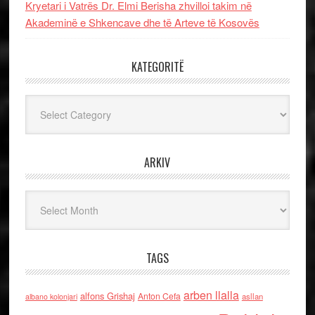
Kryetari i Vatrës Dr. Elmi Berisha zhvilloi takim në
Akademinë e Shkencave dhe të Arteve të Kosovës
KATEGORITË
Kategoritë
ARKIV
Arkiv
TAGS
arben llalla
alfons Grishaj
Anton Cefa
asllan
albano kolonjari