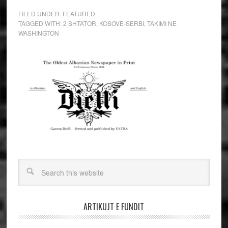
FILED UNDER:
FEATURED
TAGGED WITH:
2 SHTATOR
,
KOSOVE-SERBI
,
TAKIMI NE
WASHINGTON
ARTIKUJT E FUNDIT