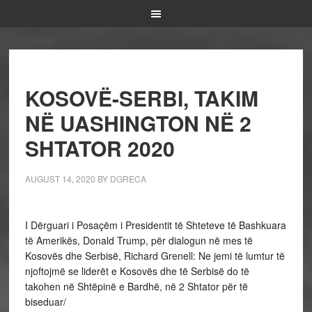
KOSOVË-SERBI, TAKIM
NË UASHINGTON NË 2
SHTATOR 2020
AUGUST 14, 2020
BY
DGRECA
I Dërguari i Posaçëm i Presidentit të Shteteve të Bashkuara
të Amerikës, Donald Trump, për dialogun në mes të
Kosovës dhe Serbisë, Richard Grenell: Ne jemi të lumtur të
njoftojmë se liderët e Kosovës dhe të Serbisë do të
takohen në Shtëpinë e Bardhë, në 2 Shtator për të
biseduar/