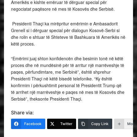
Amerikës e kishte emëruar të dërguar special për
negociatat paqësore në mes të Kosovës dhe Serbisë.
Presidenti Thaçi ka mirëpritur emërimin e Ambasadorit
Grenell si i dërguar special për dialogun Kosovë-Serbi si
dhe rolin e shtuar të Shteteve të Bashkuara të Amerikës në
këtë proces.
“Emërimi juaj shton konfidencën dhe besimin tonë në këtë
proces dhe në mundësinë për të arritur një marrëveshje të
paqes, përfundimtare, me Serbinë”, është shprehur
Presidenti Thaçi në këtë bisedë telefonike. “Ky është
konfirmim i përkushtimit personal të Presidentit Trump që
të arrihet një marrëveshje e paqes në mes të Kosovës dhe
Serbisë”, theksonte Presidenti Thaçi.
Share via:
Facebook
Twitter
Copy Link
More