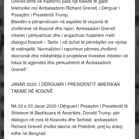
Grenell ishte në Kaliforni) pata një bisedë të gjatë
telefonike me Ambasadorin Richard Grenell, i Dërguar i
Posaçëm i Presidentit Trump.
Bisedën e përqendruam në aspekte të veçanta të
zhvilimeve në Kosovë dhe rajon. Ambasadori Grenell
mbetet i përkushtuar dhe i angazhuar fuqishëm rreth
dialogut Kosovë – Serbi, i cili duhet të përmbyllet me njohje
të ndërsjellë. Normalizimi i raporteve përmes zhvillimit
ekonomik dhe mbështetja e projekteve investive mbeten në
fokus të agjendës dhe përkushtimit të Ambasadorit
Grenell”.
JANAR 2020: I DËRGUARI I PRESIDENTIT AMERIKAN
TAKIME NË KOSOVË
Në 22 e 23 Janar 2020 i Dërguari i Posaçëm i Presidentit të
Shteteve të Bashkuara të Amerikës, Donald Trump, për
dialogun në mes të Kosovës dhe Serbisë, ambasadori
Richard Grenell zhvilloi takime në Prishtinë, prej ku shkoj
edhe në Beograd.