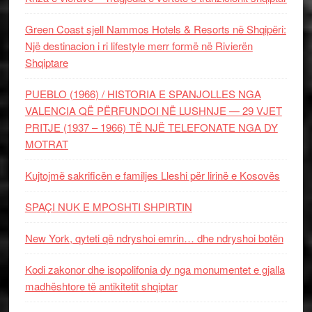
Green Coast sjell Nammos Hotels & Resorts në Shqipëri:
Një destinacion i ri lifestyle merr formë në Rivierën
Shqiptare
PUEBLO (1966) / HISTORIA E SPANJOLLES NGA
VALENCIA QË PËRFUNDOI NË LUSHNJE — 29 VJET
PRITJE (1937 – 1966) TË NJË TELEFONATE NGA DY
MOTRAT
Kujtojmë sakrificën e familjes Lleshi për lirinë e Kosovës
SPAÇI NUK E MPOSHTI SHPIRTIN
New York, qyteti që ndryshoi emrin… dhe ndryshoi botën
Kodi zakonor dhe isopolifonia dy nga monumentet e gjalla
madhështore të antikitetit shqiptar