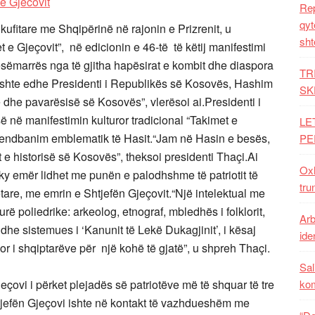
Rep
qyt
ufitare me Shqipërinë në rajonin e Prizrenit, u
sht
t e Gjeçovit”, në edicionin e 46-të të këtij manifestimi
pjesëmarrës nga të gjitha hapësirat e kombit dhe diaspora
TR
 ishte edhe Presidenti i Republikës së Kosovës, Hashim
SK
 dhe pavarësisë së Kosovës”, vlerësoi ai.Presidenti i
 në manifestimin kulturor tradicional “Takimet e
LE
 vendbanim emblematik të Hasit.“Jam në Hasin e besës,
PE
t e historisë së Kosovës”, theksoi presidenti Thaçi.Ai
Oxh
 ky emër lidhet me punën e palodhshme të patriotit të
tru
are, me emrin e Shtjefën Gjeçovit.“Një intelektual me
urë poliedrike: arkeolog, etnograf, mbledhës i folklorit,
Arb
 dhe sistemues i ‘Kanunit të Lekë Dukagjinit’, i kësaj
iden
or i shqiptarëve për një kohë të gjatë”, u shpreh Thaçi.
Sal
eçovi i përket plejadës së patriotëve më të shquar të tre
ko
 Shtjefën Gjeçovi ishte në kontakt të vazhdueshëm me