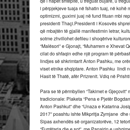
që i hapët shtëpitë, u treguat bujarë, u treg
i përpjekjeve tuaja në fshatin tuaj, në kohë
optimizmi, guximi juaj në fund fituan mbi rep
presidenti Thaçi.Presidenti i Kosovës shpreh
që mbajtën të gjallë manifestimin letrar, ku
sotme zhvillohet defileu i shoqërive kulturore
“Malësori” e Gjonajt, “Muharrem e Xhevat Q
cilat do shfaqin edhe një program të përbash
lindjes së shkrimtarit Anton Pashku, me orën
viset etnike shqiptare. Anton Pashku lindi në
Hasit të Thatë, afër Prizrenit. Vdiq në Prish
Para se të përmbyllen “Takimet e Gjeçovit”
tradicionale: Plaketa “Pena e Pjetër Bogdan
Anton Pashkut” dhe “Unaza e Katarina Josipi
2017” poashtu ishte Mikpritja Zymjane dhe 
Sipas axhendës së organizatorëve, 12 tetor
“Furrëtaria dje e sot”, me Panairin e ushqim