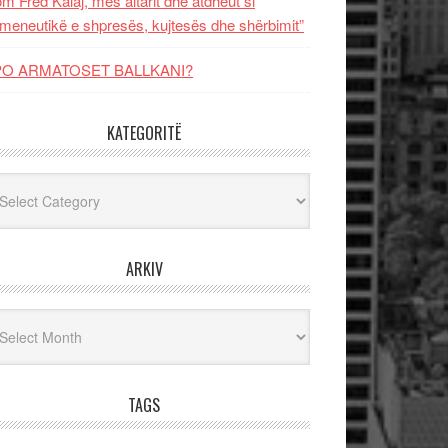
m Fred Kalaj, mes altarit dhe atdheut si
meneutikë e shpresës, kujtesës dhe shërbimit”
PO ARMATOSET BALLKANI?
KATEGORITË
egoritë
ARKIV
iv
TAGS