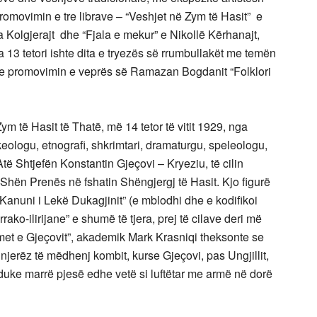
romovimin e tre librave – “Veshjet në Zym të Hasit” e
ra Kolgjerajt dhe “Fjala e mekur” e Nikollë Kërhanajt,
 13 tetori ishte dita e tryezës së rrumbullakët me temën
me promovimin e veprës së Ramazan Bogdanit “Folklori
m të Hasit të Thatë, më 14 tetor të vitit 1929, nga
keologu, etnografi, shkrimtari, dramaturgu, speleologu,
të Shtjefën Konstantin Gjeçovi – Kryeziu, të cilin
Shën Prenës në fshatin Shëngjergj të Hasit. Kjo figurë
“Kanuni i Lekë Dukagjinit” (e mblodhi dhe e kodifikoi
rako-ilirijane” e shumë të tjera, prej të cilave deri më
imet e Gjeçovit”, akademik Mark Krasniqi theksonte se
jerëz të mëdhenj kombit, kurse Gjeçovi, pas Ungjillit,
 duke marrë pjesë edhe vetë si luftëtar me armë në dorë