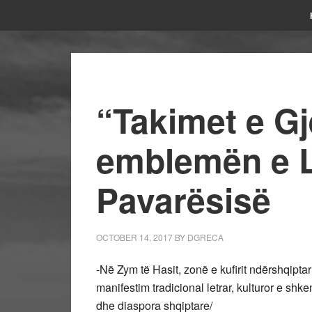
“Takimet e Gj
emblemën e L
Pavarësisë
OCTOBER 14, 2017
BY
DGRECA
-Në Zym të Hasit, zonë e kufirit ndërshqipt
manifestim tradicional letrar, kulturor e sh
dhe diaspora shqiptare/