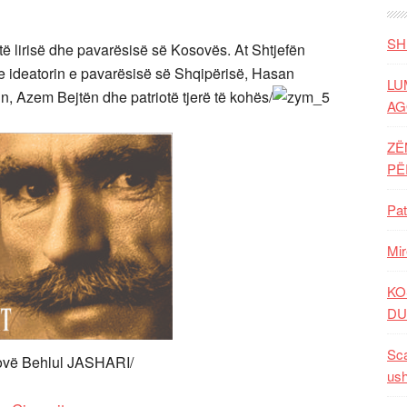
SH
ë lirisë dhe pavarësisë së Kosovës. At Shtjefën
 ideatorin e pavarësisë së Shqipërisë, Hasan
LU
n, Azem Bejtën dhe patriotë tjerë të kohës/
AG
ZË
P
Pat
Mir
KO
DU
Sca
ovë Behlul JASHARI/
ush