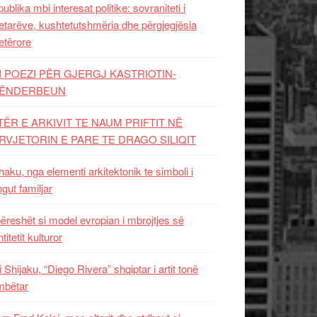
ublika mbi interesat politike: sovraniteti i
etarëve, kushtetutshmëria dhe përgjegjësia
etërore
I POEZI PËR GJERGJ KASTRIOTIN-
ËNDERBEUN
TËR E ARKIVIT TE NAUM PRIFTIT NË
RVJETORIN E PARE TE DRAGO SILIQIT
aku, nga elementi arkitektonik te simboli i
ngut familjar
ëreshët si model evropian i mbrojtjes së
titetit kulturor
i Shijaku, “Diego Rivera” shqiptar i artit tonë
mbëtar