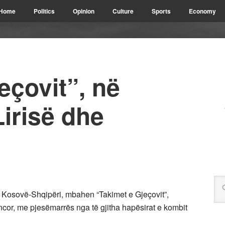
Home
Politics
Opinion
Culture
Sports
Economy
eçovit”, në
irisë dhe
ar Kosovë-Shqipëri, mbahen “Takimet e Gjeçovit”,
kencor, me pjesëmarrës nga të gjitha hapësirat e kombit