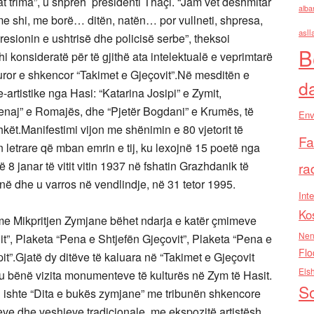
uat trima”, u shpreh presidenti Thaçi. “Jam vet dëshmitar
alba
 me shi, me borë… ditën, natën… por vullneti, shpresa,
asll
resionin e ushtrisë dhe policisë serbe”, theksoi
B
i konsideratë për të gjithë ata intelektualë e veprimtarë
lturor e shkencor “Takimet e Gjeçovit”.Në mesditën e
d
-artistike nga Hasi: “Katarina Josipi” e Zymit,
enaj” e Romajës, dhe “Pjetër Bogdani” e Krumës, të
Env
kët.Manifestimi vijon me shënimin e 80 vjetorit të
Fa
 letrare që mban emrin e tij, ku lexojnë 15 poetë nga
 8 janar të vitit vitin 1937 në fshatin Grazhdanik të
ra
tinë dhe u varros në vendlindje, në 31 tetor 1995.
Inte
Ko
 me Mikpritjen Zymjane bëhet ndarja e katër çmimeve
Nen
it”, Plaketa “Pena e Shtjefën Gjeçovit”, Plaketa “Pena e
Flo
t”.Gjatë dy ditëve të kaluara në “Takimet e Gjeçovit
Els
u bënë vizita monumenteve të kulturës në Zym të Hasit.
So
i ishte “Dita e bukës zymjane” me tribunën shkencore
eve dhe veshjeve tradicionale, me ekspozitë artistësh