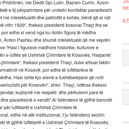
“Do
n Prishtinën, me Dedë Gjo Lulin, Bajram Currin, Azem
her
detë e tij përparimtare për unitetin kombëtar pavarësisht
jet me intelektualët dhe patriotët e kohës, bënë që ai një
A 
 në vitin 1929”, theksoi presidenti kosovar.Thaçi tha se
r, por edhe si vend nga ku dolën figura të mëdha
pi, Anton Pashku dhe shumë intelektualë që me veprën
e.“Hasi i figurave madhore historike, kulturore e
Kat
hën e luftës së Ushtrisë Çlirimtare të Kosovës. Hasjanët
çlirimtare”, theksoi presidenti Thaçi, duke shtuar faktin
 armatimit në Kosovë, por edhe të luftëtarëve të
 mëdha. Hasi ishte kjo arenë e fushëbetejave që nxiti
eriozisht për Kosovën”, shtoi Thaçi, ndërsa theksoi
egjendar, kujtojmë me respekt dhe përkulemi para të
Ark
 dhe pavarësinë e vendit”.Ai falënderoi të gjithë banorët
 për luftëtarët e Ushtrisë Çlirimtare të
l, edhe në atë institucional, t’ju falënderoj secilin
për të gjithë luftëtarët e Ushtrisë Çlirimtare të Kosovës,