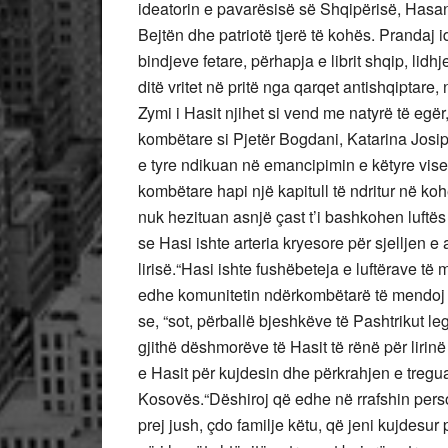
ideatorin e pavarësisë së Shqipërisë, Hasa
Bejtën dhe patriotë tjerë të kohës. Prandaj i
bindjeve fetare, përhapja e librit shqip, lidh
ditë vritet në pritë nga qarqet antishqiptare,
Zymi i Hasit njihet si vend me natyrë të egë
kombëtare si Pjetër Bogdani, Katarina Josi
e tyre ndikuan në emancipimin e këtyre visev
kombëtare hapi një kapitull të ndritur në ko
nuk hezituan asnjë çast t’i bashkohen luftës 
se Hasi ishte arteria kryesore për sjelljen e
lirisë.“Hasi ishte fushëbeteja e luftërave të
edhe komunitetin ndërkombëtarë të mendoj s
se, “sot, përballë bjeshkëve të Pashtrikut l
gjithë dëshmorëve të Hasit të rënë për lirinë
e Hasit për kujdesin dhe përkrahjen e treguar
Kosovës.“Dëshiroj që edhe në rrafshin persona
prej jush, çdo familje këtu, që jeni kujdesur 