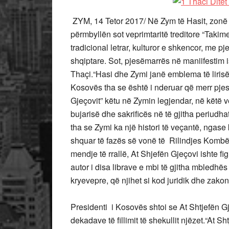
ZYM, 14 Tetor 2017/ Në Zym të Hasit, zonë k
përmbyllën sot veprimtaritë treditore “Takime
tradicional letrar, kulturor e shkencor, me 
shqiptare. Sot, pjesëmarrës në maniifestim
Thaçi.“Hasi dhe Zymi janë emblema të lirisë
Kosovës tha se është i nderuar që merr pjesë
Gjeçovit” këtu në Zymin legjendar, në këtë
bujarisë dhe sakrificës në të gjitha periudha
tha se Zymi ka një histori të veçantë, ngase
shquar të fazës së vonë të Rilindjes Kombët
mendje të rrallë, At Shjefën Gjeçovi ishte fig
autor i disa librave e mbi të gjitha mbledhës
kryevepre, që njihet si kod juridik dhe zakon
Presidenti i Kosovës shtoi se At Shtjefën Gj
dekadave të fillimit të shekullit njëzet.“At