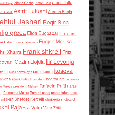
arben llalla
alfons Grishaj
Anton Cefa
no kolonjari
Astrit Lulushi
Aurenc Bebja
an Bushati
ehlul Jashari
Beqir Sina
alip greca
Elida Buçpapaj
Elmi Berisha
Eugjen Merlika
er Bytyci
Ermira Babamusta
Frank shkreli
hri Xharra
Fritz
Ilir Levonja
Gezim Llojdia
dovani
kosova
rviste
Kolec Traboini
Keze Kozeta Zylo
sove
nderroi jete
Marjana Bulku
ne Kosove
Murat Gecaj
Rafaela Prifti
Rafael
e Tereza
presidenti Nishani
qi
Raimonda Moisiu
Ramiz Lushaj
reshat kripa
Sadik
Shefqet Kercelli
shqiperia
hani
shqiptaret
SHBA
kol Paja
Vatra
Visar Zhiti
Thaci