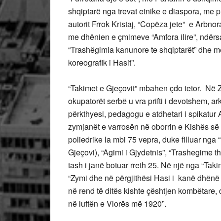
shqiptarë nga trevat etnike e diaspora, me p
autorit Frrok Kristaj, “Copëza jete” e Arbno
me dhënien e çmimeve “Amfora ilire”, ndërsa
“Trashëgimia kanunore te shqiptarët” dhe 
koreografik i Hasit”.
“Takimet e Gjeçovit” mbahen çdo tetor. Në Zy
okupatorët serbë u vra prifti i devotshem, ar
përkthyesi, pedagogu e atdhetari i spikatur A
zymjanët e varrosën në oborrin e Kishës së 
poliedrike la mbi 75 vepra, duke filluar nga 
Gjeçovi), “Agimi i Gjydetnis”, “Trashegime thr
tash i janë botuar rreth 25. Në një nga “Tak
“Zymi dhe në përgjithësi Hasi i kanë dhënë n
në rend të ditës kishte çështjen kombëtare,
në luftën e Vlorës më 1920”.