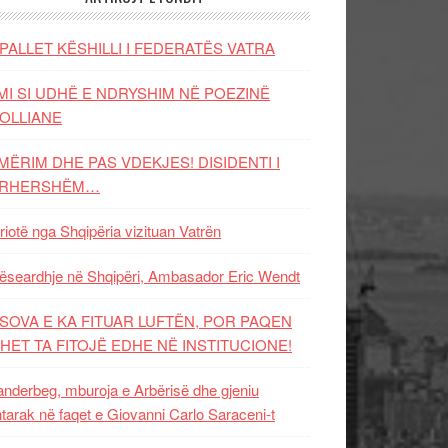
PALLET KËSHILLI I FEDERATËS VATRA
MI SI UDHË E NDRYSHIM NË POEZINË
OLLIANE
MËRIM DHE PAS VDEKJES! DISIDENTI I
ËRHERSHËM…
riotë nga Shqipëria vizituan Vatrën
ëseardhje në Shqipëri, Ambasador Eric Wendt
SOVA E KA FITUAR LUFTËN, POR PAQEN
HET TA FITOJË EDHE NË INSTITUCIONE!
nderbeg, mburoja e Arbërisë dhe gjeniu
tarak në faqet e Giovanni Carlo Saraceni-t