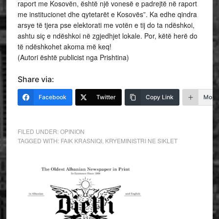
raport me Kosovën, është një vonesë e padrejtë në raport
me institucionet dhe qytetarët e Kosovës”. Ka edhe qindra
arsye të tjera pse elektorati me votën e tij do ta ndëshkoi,
ashtu siç e ndëshkoi në zgjedhjet lokale. Por, këtë herë do
të ndëshkohet akoma më keq!
(Autori është publicist nga Prishtina)
Share via:
Facebook
Twitter
Copy Link
More
FILED UNDER:
OPINION
TAGGED WITH:
FAIK KRASNIQI
,
KRYEMINISTRI NE SIKLET