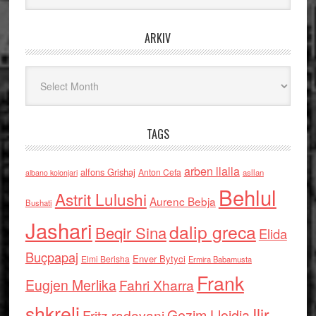
ARKIV
Arkiv
TAGS
arben llalla
alfons Grishaj
Anton Cefa
asllan
albano kolonjari
Behlul
Astrit Lulushi
Aurenc Bebja
Bushati
Jashari
dalip greca
Beqir Sina
Elida
Buçpapaj
Enver Bytyci
Elmi Berisha
Ermira Babamusta
Frank
Eugjen Merlika
Fahri Xharra
shkreli
Ilir
Gezim Llojdia
Fritz radovani