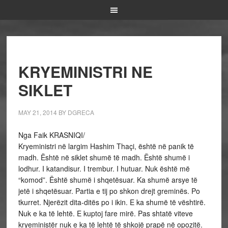
KRYEMINISTRI NE
SIKLET
MAY 21, 2014
BY
DGRECA
Nga Faik KRASNIQI/
Kryeministri në largim Hashim Thaçi, është në panik të
madh. Është në siklet shumë të madh. Është shumë i
lodhur. I katandisur. I trembur. I hutuar. Nuk është më
“komod”. Është shumë i shqetësuar. Ka shumë arsye të
jetë i shqetësuar. Partia e tij po shkon drejt greminës. Po
tkurret. Njerëzit dita-ditës po i ikin. E ka shumë të vështirë.
Nuk e ka të lehtë. E kuptoj fare mirë. Pas shtatë viteve
kryeministër nuk e ka të lehtë të shkojë prapë në opozitë.