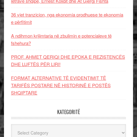
letrave shqipe, Ernest Koliqit dhe At Gjergj Fishta
36 vjet tranzicion, nga ekonomia prodhuese te ekonomia
e përfitimit
A ndihmon krijimtaria në zbulimin e potencialeve të
fshehura?
PROF. AHMET QERIQI DHE EPOKA E REZISTENCЁS
DHE LUFTЁS PЁR LIRI!
FORMAT ALTERNATIVE TË EVIDENTIMIT TË
TARIFËS POSTARE NË HISTORINË E POSTËS
SHQIPTARE
KATEGORITË
Kategoritë