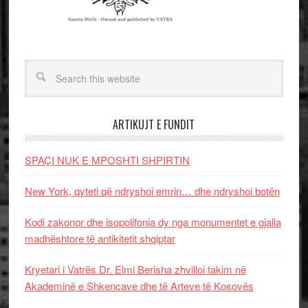
ARTIKUJT E FUNDIT
SPAÇI NUK E MPOSHTI SHPIRTIN
New York, qyteti që ndryshoi emrin… dhe ndryshoi botën
Kodi zakonor dhe isopolifonia dy nga monumentet e gjalla
madhështore të antikitetit shqiptar
Kryetari i Vatrës Dr. Elmi Berisha zhvilloi takim në
Akademinë e Shkencave dhe të Arteve të Kosovës