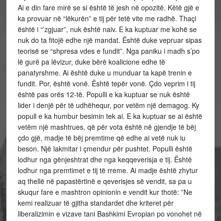
Ai e din fare mirë se si është të jesh në opozitë. Këtë gjë e
ka provuar në “lëkurën” e tij për tetë vite me radhë. Thaçi
është i “’zgjuar”, nuk është naiv. E ka kuptuar me kohë se
nuk do ta fitojë edhe një mandat. Është duke vepruar sipas
teorisë se “shpresa vdes e fundit”. Nga paniku i madh s’po
lë gurë pa lëvizur, duke bërë koalicione edhe të
panatyrshme. Ai është duke u munduar ta kapë trenin e
fundit. Por, është vonë. Është tepër vonë. Çdo veprim i tij
është pas orës 12-të. Populli e ka kuptuar se nuk është
lider i denjë për të udhëhequr, por vetëm një demagog. Ky
popull e ka humbur besimin tek ai. E ka kuptuar se ai është
vetëm një mashtrues, që për vota është në gjendje të bëj
çdo gjë, madje të bëj premtime që edhe ai vetë nuk iu
beson. Një lakmitar i çmendur për pushtet. Populli është
lodhur nga gënjeshtrat dhe nga keqqeverisja e tij. Është
lodhur nga premtimet e tij të rreme. Ai madje është zhytur
aq thellë në papastërtinë e qeverisjes së vendit, sa pa u
skuqur fare e mashtron opinionin e vendit kur thotë: ”Ne
kemi realizuar të gjitha standardet dhe kriteret për
liberalizimin e vizave tani Bashkimi Evropian po vonohet në