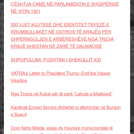
ÇËSHTJA ÇAME NË PARLAMENTIN E SHQIPËRISË
NË VITIN 1921
300 VJET KUJTESË DHE IDENTITET-TRYEZË E
RRUMBULLAKËT NË OSTROS TË KRAJËS PËR
SHPËRNGULJEN E ARBËRESHËVE NGA TREVA
KRAJË-SHESTAN NË ZARË TË DALMACISË
SHPOPULLIMI, PUSHTIMI I SHEKULLIT XXI
VATRA’s Letter to President Trump: End the Hague
Injustice
Nga Tirana në Kukaj për të parë “Lahuta e Malësisë”
Kardinali Ernest Simoni rikthehet si dëshmitar në Burgun
e Spaçit
Dom Ndre Mjeda, sipas dy figurave monumentale të