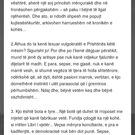
vështirë, aherë një soj princësh mënçurakë dhe në
fronësohen përgjakshëm – së paku i bëjnë të ligat
njëherësh. Dhe ato, si ndodh shpesh me popujt
kujtesëshkurtër, arkivohen harrueshëm në kronikën e
kohës…
2.Athua do ta kenë lexuar vulgokratët e Prishtinës këtë
mësim? Sigurisht jo! Por dhe po t’kenë dëgjuar përshkit,
mund të jenë dy arësye pse nuk kanë ndjekur fjalurtën e
dijetarit të madh. E para, sepse, me gjasë, nuk e kanë
marrë vesh, si shumë vegëza të tjera të holla shtetërore,
ndërkohë që, së dyti, është pasioni marrok, verbtan, e kjo
domethënë instinkti i ulët parasocial që i greminos
përhumbshëm. Ndaj dhe, bëjnë vetëm keq dhe bëjnë
vazhdimisht…
3. Kjo është bota e tyre…Një botë që duhet të rroposet me
mjetet që kanë fabrikuar vetë. Fundja çdogjë ka një kohë,
si rrëfen Libri i vjetër…Veçse mënyra konciliante, e pra e
kadifenjtë, e demokracisë nuk bën dot punë. Sepse,