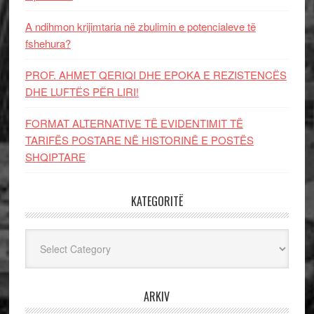
A ndihmon krijimtaria në zbulimin e potencialeve të
fshehura?
PROF. AHMET QERIQI DHE EPOKA E REZISTENCЁS
DHE LUFTЁS PЁR LIRI!
FORMAT ALTERNATIVE TË EVIDENTIMIT TË
TARIFËS POSTARE NË HISTORINË E POSTËS
SHQIPTARE
KATEGORITË
Kategoritë
ARKIV