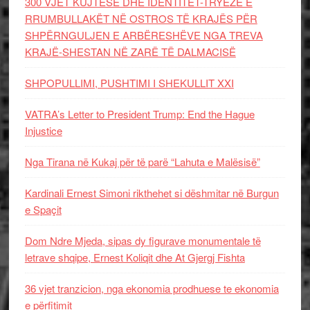
300 VJET KUJTESË DHE IDENTITET-TRYEZË E
RRUMBULLAKËT NË OSTROS TË KRAJËS PËR
SHPËRNGULJEN E ARBËRESHËVE NGA TREVA
KRAJË-SHESTAN NË ZARË TË DALMACISË
SHPOPULLIMI, PUSHTIMI I SHEKULLIT XXI
VATRA’s Letter to President Trump: End the Hague
Injustice
Nga Tirana në Kukaj për të parë “Lahuta e Malësisë”
Kardinali Ernest Simoni rikthehet si dëshmitar në Burgun
e Spaçit
Dom Ndre Mjeda, sipas dy figurave monumentale të
letrave shqipe, Ernest Koliqit dhe At Gjergj Fishta
36 vjet tranzicion, nga ekonomia prodhuese te ekonomia
e përfitimit