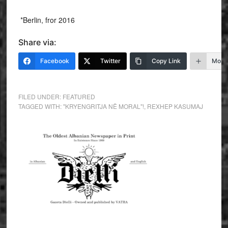
*Berlin, fror 2016
Share via:
Facebook
Twitter
Copy Link
More
FILED UNDER:
FEATURED
TAGGED WITH:
"KRYENGRITJA NË MORAL"!
,
REXHEP KASUMAJ