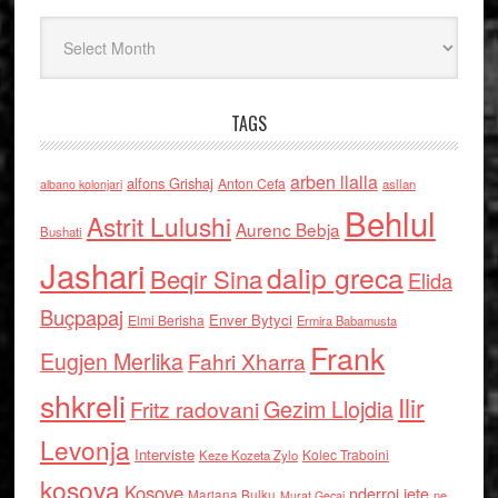
Arkiv
TAGS
arben llalla
alfons Grishaj
Anton Cefa
asllan
albano kolonjari
Behlul
Astrit Lulushi
Aurenc Bebja
Bushati
Jashari
dalip greca
Beqir Sina
Elida
Buçpapaj
Enver Bytyci
Elmi Berisha
Ermira Babamusta
Frank
Eugjen Merlika
Fahri Xharra
shkreli
Ilir
Gezim Llojdia
Fritz radovani
Levonja
Interviste
Kolec Traboini
Keze Kozeta Zylo
kosova
Kosove
nderroi jete
Marjana Bulku
ne
Murat Gecaj