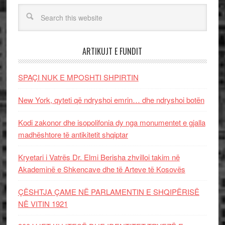
ARTIKUJT E FUNDIT
SPAÇI NUK E MPOSHTI SHPIRTIN
New York, qyteti që ndryshoi emrin… dhe ndryshoi botën
Kodi zakonor dhe isopolifonia dy nga monumentet e gjalla
madhështore të antikitetit shqiptar
Kryetari i Vatrës Dr. Elmi Berisha zhvilloi takim në
Akademinë e Shkencave dhe të Arteve të Kosovës
ÇËSHTJA ÇAME NË PARLAMENTIN E SHQIPËRISË
NË VITIN 1921