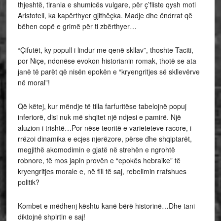
thjeshtë, tirania e shumicës vulgare, për ç’fliste qysh moti
Aristoteli, ka kapërthyer gjithëçka. Madje dhe ëndrrat që
bëhen copë e grimë për ti zbërthyer…
“Çifutët, ky popull i lindur me qenë skllav”, thoshte Taciti,
por Niçe, ndonëse evokon historianin romak, thotë se ata
janë të parët që nisën epokën e “kryengritjes së skllevërve
në moral”!
Që këtej, kur mëndje të tilla farfuritëse tabelojnë popuj
inferiorë, disi nuk më shqitet një ndjesi e pamirë. Një
aluzion i trishtë…Por nëse teoritë e varieteteve racore, i
rrëzoi dinamika e ecjes njerëzore, përse dhe shqiptarët,
megjithë akomodimin e gjatë në strehën e ngrohtë
robnore, të mos japin provën e “epokës hebraike” të
kryengritjes morale e, në fill të saj, rebelimin rrafshues
politik?
Kombet e mëdhenj kështu kanë bërë historinë…Dhe tani
diktojnë shpirtin e saj!