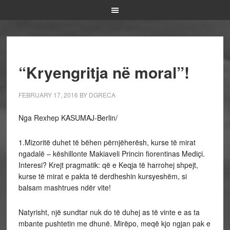
“Kryengritja në moral”!
FEBRUARY 17, 2016
BY
DGRECA
Nga Rexhep KASUMAJ-Berlin/
1.Mizoritë duhet të bëhen përnjëherësh, kurse të mirat
ngadalë – këshillonte Makiaveli Princin fiorentinas Mediçi.
Interesi? Krejt pragmatik: që e Keqja të harrohej shpejt,
kurse të mirat e pakta të derdheshin kursyeshëm, si
balsam mashtrues ndër vite!
Natyrisht, një sundtar nuk do të duhej as të vinte e as ta
mbante pushtetin me dhunë. Mirëpo, meqë kjo ngjan pak e