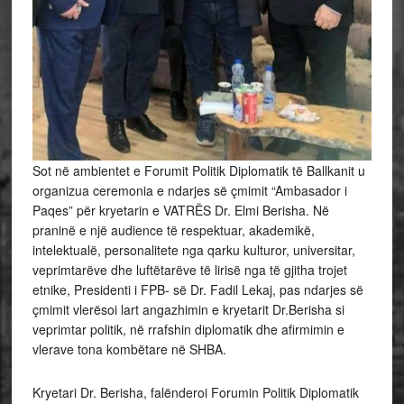
Sot në ambientet e Forumit Politik Diplomatik të Ballkanit u
organizua ceremonia e ndarjes së çmimit “Ambasador i
Paqes” për kryetarin e VATRËS Dr. Elmi Berisha. Në
praninë e një audience të respektuar, akademikë,
intelektualë, personalitete nga qarku kulturor, universitar,
veprimtarëve dhe luftëtarëve të lirisë nga të gjitha trojet
etnike, Presidenti i FPB- së Dr. Fadil Lekaj, pas ndarjes së
çmimit vlerësoi lart angazhimin e kryetarit Dr.Berisha si
veprimtar politik, në rrafshin diplomatik dhe afirmimin e
vlerave tona kombëtare në SHBA.
Kryetari Dr. Berisha, falënderoi Forumin Politik Diplomatik