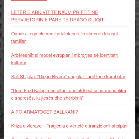
LETËR E ARKIVIT TE NAUM PRIFTIT NË
PERVJETORIN E PARE TE DRAGO SILIQIT
Oxhaku, nga elementi arkitektonik te simboli i trungut
familjar
Arbëreshët si model evropian i mbrojtjes së identitetit
kulturor
Sali Shijaku, “Diego Rivera” shqiptar i artit tonë kombëtar
“Dom Fred Kalaj, mes altarit dhe atdheut si hermeneutikë
e shpresës, kujtesës dhe shërbimit”
A PO ARMATOSET BALLKANI?
Kriza e vlerave – Tragjedia e vërtetë e tranzicionit shqiptar