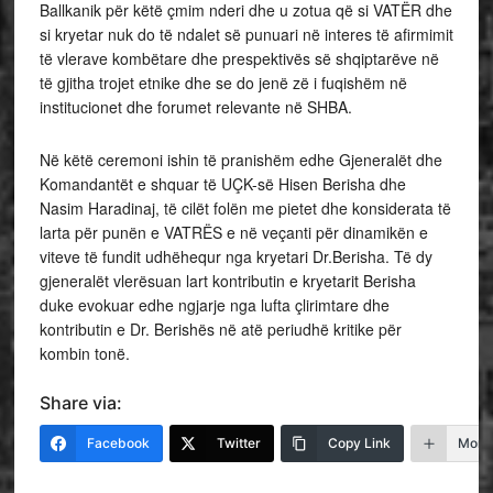
Ballkanik për këtë çmim nderi dhe u zotua që si VATËR dhe
si kryetar nuk do të ndalet së punuari në interes të afirmimit
të vlerave kombëtare dhe prespektivës së shqiptarëve në
të gjitha trojet etnike dhe se do jenë zë i fuqishëm në
institucionet dhe forumet relevante në SHBA.
Në këtë ceremoni ishin të pranishëm edhe Gjeneralët dhe
Komandantët e shquar të UÇK-së Hisen Berisha dhe
Nasim Haradinaj, të cilët folën me pietet dhe konsiderata të
larta për punën e VATRËS e në veçanti për dinamikën e
viteve të fundit udhëhequr nga kryetari Dr.Berisha. Të dy
gjeneralët vlerësuan lart kontributin e kryetarit Berisha
duke evokuar edhe ngjarje nga lufta çlirimtare dhe
kontributin e Dr. Berishës në atë periudhë kritike për
kombin tonë.
Share via:
Facebook
Twitter
Copy Link
More