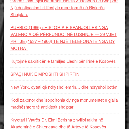
Green Coast sjell Nammos Hotels & Resorts në Shqipëri:
Një destinacion i ri lifestyle merr formë në Rivierën
Shqiptare
PUEBLO (1966) / HISTORIA E SPANJOLLES NGA
VALENCIA QË PËRFUNDOI NË LUSHNJE — 29 VJET
PRITJE (1937 – 1966) TË NJË TELEFONATE NGA DY
MOTRAT
Kujtojmë sakrificën e familjes Lleshi për lirinë e Kosovës
SPAÇI NUK E MPOSHTI SHPIRTIN
New York, qyteti që ndryshoi emrin… dhe ndryshoi botën
Kodi zakonor dhe isopolifonia dy nga monumentet e gjalla
madhështore të antikitetit shqiptar
Kryetari i Vatrës Dr. Elmi Berisha zhvilloi takim në
Akademinë e Shkencave dhe të Arteve të Kosovës