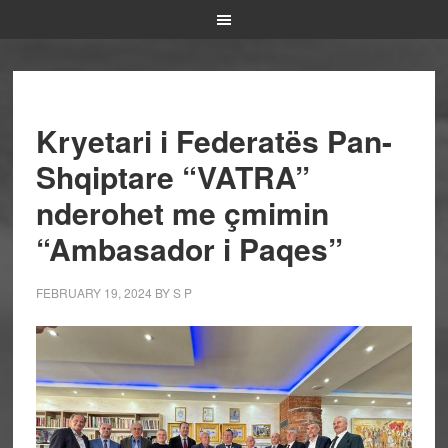
Kryetari i Federatës Pan-
Shqiptare “VATRA”
nderohet me çmimin
“Ambasador i Paqes”
FEBRUARY 19, 2024
BY
S P