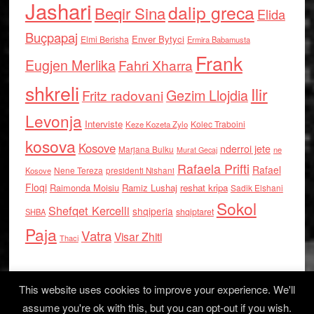
Jashari
dalip greca
Beqir Sina
Elida
Buçpapaj
Enver Bytyci
Elmi Berisha
Ermira Babamusta
Frank
Eugjen Merlika
Fahri Xharra
shkreli
Ilir
Gezim Llojdia
Fritz radovani
Levonja
Interviste
Kolec Traboini
Keze Kozeta Zylo
kosova
Kosove
nderroi jete
Marjana Bulku
ne
Murat Gecaj
Rafaela Prifti
Rafael
Nene Tereza
Kosove
presidenti Nishani
Floqi
Raimonda Moisiu
Ramiz Lushaj
reshat kripa
Sadik Elshani
Sokol
Shefqet Kercelli
shqiperia
shqiptaret
SHBA
Paja
Vatra
Visar Zhiti
Thaci
This website uses cookies to improve your experience. We'll
assume you're ok with this, but you can opt-out if you wish.