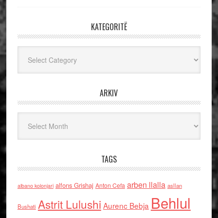
KATEGORITË
Kategoritë
ARKIV
Arkiv
TAGS
arben llalla
alfons Grishaj
Anton Cefa
asllan
albano kolonjari
Behlul
Astrit Lulushi
Aurenc Bebja
Bushati