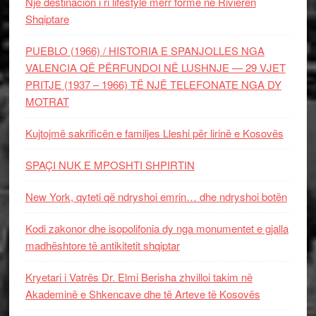
Një destinacion i ri lifestyle merr formë në Rivierën
Shqiptare
PUEBLO (1966) / HISTORIA E SPANJOLLES NGA
VALENCIA QË PËRFUNDOI NË LUSHNJE — 29 VJET
PRITJE (1937 – 1966) TË NJË TELEFONATE NGA DY
MOTRAT
Kujtojmë sakrificën e familjes Lleshi për lirinë e Kosovës
SPAÇI NUK E MPOSHTI SHPIRTIN
New York, qyteti që ndryshoi emrin… dhe ndryshoi botën
Kodi zakonor dhe isopolifonia dy nga monumentet e gjalla
madhështore të antikitetit shqiptar
Kryetari i Vatrës Dr. Elmi Berisha zhvilloi takim në
Akademinë e Shkencave dhe të Arteve të Kosovës