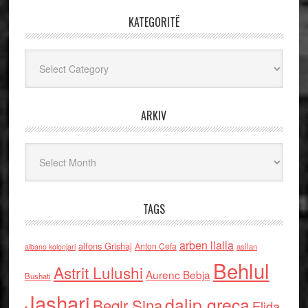
KATEGORITË
Kategoritë
ARKIV
Arkiv
TAGS
arben llalla
alfons Grishaj
Anton Cefa
asllan
albano kolonjari
Behlul
Astrit Lulushi
Aurenc Bebja
Bushati
Jashari
dalip greca
Beqir Sina
Elida