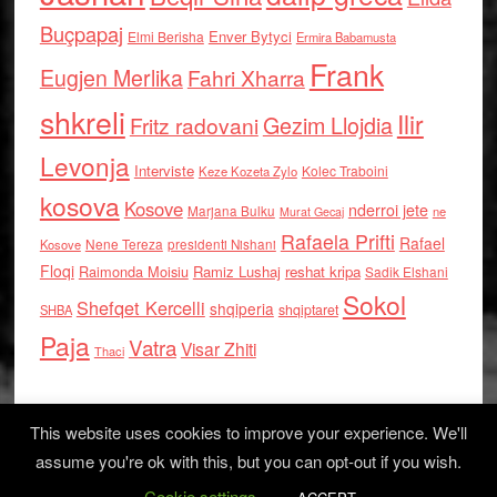
Buçpapaj
Enver Bytyci
Elmi Berisha
Ermira Babamusta
Frank
Eugjen Merlika
Fahri Xharra
shkreli
Ilir
Gezim Llojdia
Fritz radovani
Levonja
Interviste
Kolec Traboini
Keze Kozeta Zylo
kosova
Kosove
nderroi jete
Marjana Bulku
ne
Murat Gecaj
Rafaela Prifti
Rafael
Nene Tereza
Kosove
presidenti Nishani
Floqi
Raimonda Moisiu
Ramiz Lushaj
reshat kripa
Sadik Elshani
Sokol
Shefqet Kercelli
shqiperia
shqiptaret
SHBA
Paja
Vatra
Visar Zhiti
Thaci
This website uses cookies to improve your experience. We'll
assume you're ok with this, but you can opt-out if you wish.
Cookie settings
Log in