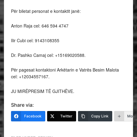
Për biletat personat e kontaktit janë:
Anton Raja cel: 646 594 4747
Ilir Cubi cel: 9143108355
Dr. Pashko Camaj cel: +15169020588.
Për pagesat kontaktoni Arkëtarin e Vatrës Besim Malota
cel: +12034557167.
JU MIRËPRESIM TË GJITHËVE.
Share via:
Facebook
Twitter
Copy Link
More