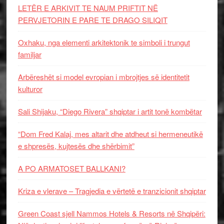
LETËR E ARKIVIT TE NAUM PRIFTIT NË
PERVJETORIN E PARE TE DRAGO SILIQIT
Oxhaku, nga elementi arkitektonik te simboli i trungut
familjar
Arbëreshët si model evropian i mbrojtjes së identitetit
kulturor
Sali Shijaku, “Diego Rivera” shqiptar i artit tonë kombëtar
“Dom Fred Kalaj, mes altarit dhe atdheut si hermeneutikë
e shpresës, kujtesës dhe shërbimit”
A PO ARMATOSET BALLKANI?
Kriza e vlerave – Tragjedia e vërtetë e tranzicionit shqiptar
Green Coast sjell Nammos Hotels & Resorts në Shqipëri: