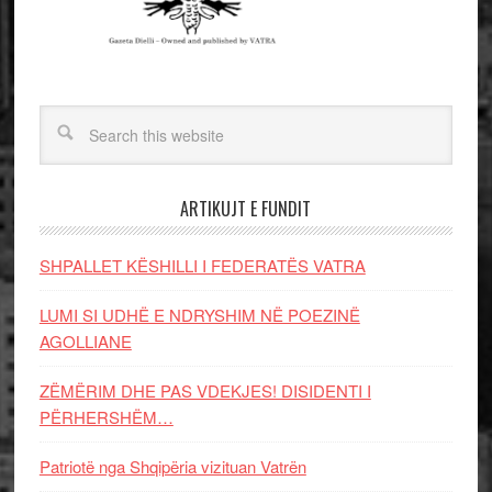
ARTIKUJT E FUNDIT
SHPALLET KËSHILLI I FEDERATËS VATRA
LUMI SI UDHË E NDRYSHIM NË POEZINË
AGOLLIANE
ZËMËRIM DHE PAS VDEKJES! DISIDENTI I
PËRHERSHËM…
Patriotë nga Shqipëria vizituan Vatrën