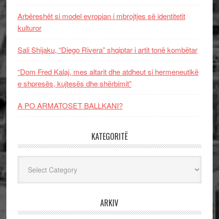
Arbëreshët si model evropian i mbrojtjes së identitetit
kulturor
Sali Shijaku, “Diego Rivera” shqiptar i artit tonë kombëtar
“Dom Fred Kalaj, mes altarit dhe atdheut si hermeneutikë
e shpresës, kujtesës dhe shërbimit”
A PO ARMATOSET BALLKANI?
KATEGORITË
Kategoritë
ARKIV