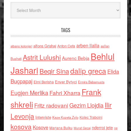
Arkiv
TAGS
arben llalla
alfons Grishaj
Anton Cefa
asllan
albano kolonjari
Behlul
Astrit Lulushi
Aurenc Bebja
Bushati
Jashari
dalip greca
Beqir Sina
Elida
Buçpapaj
Enver Bytyci
Elmi Berisha
Ermira Babamusta
Frank
Eugjen Merlika
Fahri Xharra
shkreli
Ilir
Gezim Llojdia
Fritz radovani
Levonja
Interviste
Kolec Traboini
Keze Kozeta Zylo
kosova
Kosove
nderroi jete
Marjana Bulku
ne
Murat Gecaj