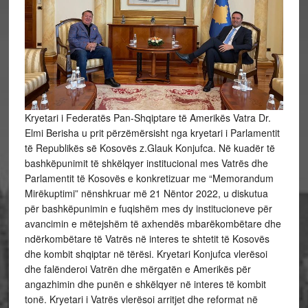
Kryetari i Federatës Pan-Shqiptare të Amerikës Vatra Dr.
Elmi Berisha u prit përzëmërsisht nga kryetari i Parlamentit
të Republikës së Kosovës z.Glauk Konjufca. Në kuadër të
bashkëpunimit të shkëlqyer institucional mes Vatrës dhe
Parlamentit të Kosovës e konkretizuar me “Memorandum
Mirëkuptimi” nënshkruar më 21 Nëntor 2022, u diskutua
për bashkëpunimin e fuqishëm mes dy
institucioneve për
avancimin e mëtejshëm të axhendës mbarëkombëtare dhe
ndërkombëtare të Vatrës në interes te shtetit të Kosovës
dhe kombit shqiptar në tërësi. Kryetari Konjufca vlerësoi
dhe falënderoi Vatrën dhe mërgatën e Amerikës për
angazhimin dhe punën e shkëlqyer në interes të kombit
tonë. Kryetari i Vatrës vlerësoi arritjet dhe reformat në