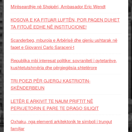
Mirëseardhje në Shqipëri, Ambasador Eric Wendt
KOSOVA E KA FITUAR LUFTËN, POR PAQEN DUHET
TA FITOJË EDHE NË INSTITUCIONE!
Scanderbeg, mburoja e Arbërisë dhe gjeniu ushtarak në
faqet e Giovanni Carlo Saraceni-t
Republika mbi interesat politike: sovraniteti i qytetarëve,
kushtetutshmëria dhe përgjegjësia shtetërore
TRI POEZI PËR GJERGJ KASTRIOTIN-
SKËNDERBEUN
LETËR E ARKIVIT TE NAUM PRIFTIT NË
PERVJETORIN E PARE TE DRAGO SILIQIT
Oxhaku, nga elementi arkitektonik te simboli i trungut
familjar