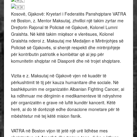
Kosovë, Gjakovë: Kryetari i Federatës Panshqiptare VATRA
në Boston, z. Mentor Maksutaj, zhvilloi një takim zyrtar me
Drejtorin Rajonal të Policisë në Gjakovë, Kolonel Lumni
Graishta. Në këtë takim miqësor e vlerësues, Kolonel
Graishta nderoi z. Maksutaj me Medaljen e Mirënjohjes së
Policisë së Gjakovës, si shenjë respekti dhe mirënjohjeje
për kontributin patriotik
e kombëtar që ai jep për
komunitetin shqiptar në Diasporë dhe në trojet shqiptare.
Vizita e z. Maksutaj në Gjakovë vjen në kuadër të
përkushtimit të tij për kauza humanitare dhe sociale. Në
bashkëpunim me organizatën Albanian Fighting Cancer, ai
ka ndihmuar me dërgimin e medikamenteve të ndryshme
për organizatën e grave në luftë kundër kancerit. Këtë
herë, ai do të dorëzojë edhe donacione monetare për të
mbështetur më tej këtë mision fisnik.
VATRA në Boston vijon të jetë një urë lidhëse mes