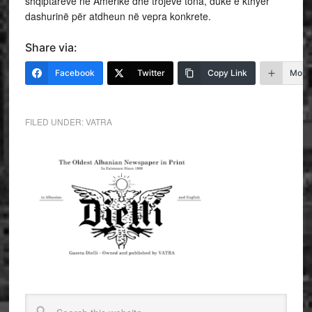
shqiptarëve në Amerikë dhe trojeve tona, duke e kthyer
dashurinë për atdheun në vepra konkrete.
Share via:
Facebook
Twitter
Copy Link
More
FILED UNDER:
VATRA