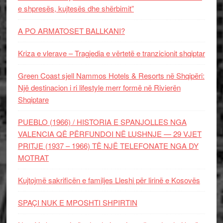
e shpresës, kujtesës dhe shërbimit”
A PO ARMATOSET BALLKANI?
Kriza e vlerave – Tragjedia e vërtetë e tranzicionit shqiptar
Green Coast sjell Nammos Hotels & Resorts në Shqipëri:
Një destinacion i ri lifestyle merr formë në Rivierën
Shqiptare
PUEBLO (1966) / HISTORIA E SPANJOLLES NGA
VALENCIA QË PËRFUNDOI NË LUSHNJE — 29 VJET
PRITJE (1937 – 1966) TË NJË TELEFONATE NGA DY
MOTRAT
Kujtojmë sakrificën e familjes Lleshi për lirinë e Kosovës
SPAÇI NUK E MPOSHTI SHPIRTIN