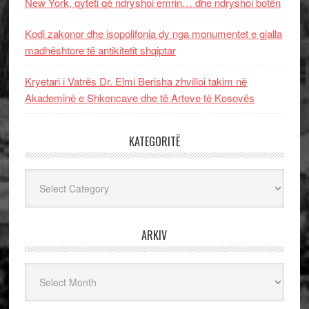
New York, qyteti që ndryshoi emrin… dhe ndryshoi botën
Kodi zakonor dhe isopolifonia dy nga monumentet e gjalla
madhështore të antikitetit shqiptar
Kryetari i Vatrës Dr. Elmi Berisha zhvilloi takim në
Akademinë e Shkencave dhe të Arteve të Kosovës
KATEGORITË
Kategoritë
ARKIV
Arkiv