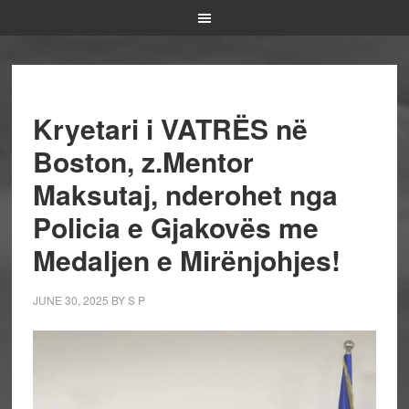
Kryetari i VATRËS në
Boston, z.Mentor
Maksutaj, nderohet nga
Policia e Gjakovës me
Medaljen e Mirënjohjes!
JUNE 30, 2025
BY
S P