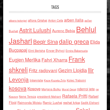
TAGS
arben llalla
alfons Grishaj
Anton Cefa
asllan
albano kolonjari
Behlul
Astrit Lulushi
Aurenc Bebja
Bushati
Jashari
dalip greca
Beqir Sina
Elida
Buçpapaj
Enver Bytyci
Elmi Berisha
Ermira Babamusta
Frank
Eugjen Merlika
Fahri Xharra
shkreli
Ilir
Gezim Llojdia
Fritz radovani
Levonja
Interviste
Kolec Traboini
Keze Kozeta Zylo
kosova
Kosove
nderroi jete
Marjana Bulku
ne
Murat Gecaj
Rafaela Prifti
Rafael
Nene Tereza
Kosove
presidenti Nishani
Floqi
Raimonda Moisiu
Ramiz Lushaj
reshat kripa
Sadik Elshani
Sokol