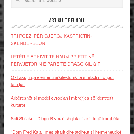
ARTIKUJT E FUNDIT
TRI POEZI PËR GJERGJ KASTRIOTIN-
SKËNDERBEUN
LETËR E ARKIVIT TE NAUM PRIFTIT NË
PERVJETORIN E PARE TE DRAGO SILIQIT
Oxhaku, nga elementi arkitektonik te simboli i trungut
familjar
Arbëreshët si model evropian i mbrojtjes së identitetit
kulturor
Sali Shijaku, “Diego Rivera” shqiptar i artit tonë kombëtar
“Dom Fred Kalaj, mes altarit dhe atdheut si hermeneutikë