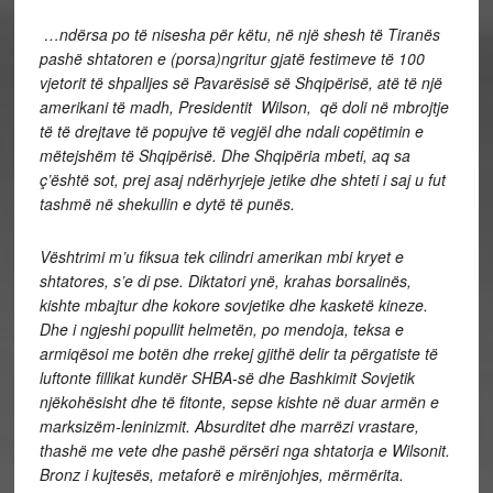
…ndërsa po të nisesha për këtu, në një shesh të Tiranës
pashë shtatoren e (porsa)ngritur gjatë festimeve të 100
vjetorit të shpalljes së Pavarësisë së Shqipërisë, atë të një
amerikani të madh, Presidentit Wilson, që doli në mbrojtje
të të drejtave të popujve të vegjël dhe ndali copëtimin e
mëtejshëm të Shqipërisë. Dhe Shqipëria mbeti, aq sa
ç
’
është sot, prej asaj ndërhyrjeje jetike dhe shteti i saj u fut
tashmë në shekullin e dytë të punës.
Vështrimi m
’
u fiksua tek cilindri amerikan mbi kryet e
shtatores, s
’
e di pse. Diktatori ynë, krahas borsalinës,
kishte mbajtur dhe kokore sovjetike dhe kasketë kineze.
Dhe i ngjeshi popullit helmetën, po mendoja, teksa e
armiqësoi me botën dhe rrekej gjithë delir ta përgatiste të
luftonte fillikat kundër SHBA-së dhe Bashkimit Sovjetik
njëkohësisht dhe të fitonte, sepse kishte në duar armën e
marksizëm-leninizmit. Absurditet dhe marrëzi vrastare,
thashë me vete dhe pashë përsëri nga shtatorja e Wilsonit.
Bronz i kujtesës, metaforë e mirënjohjes, mërmërita.