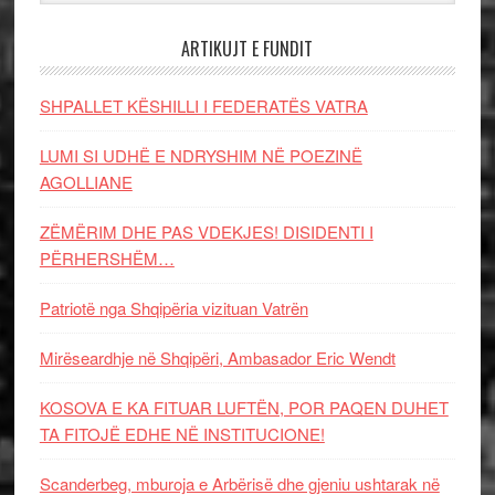
ARTIKUJT E FUNDIT
SHPALLET KËSHILLI I FEDERATËS VATRA
LUMI SI UDHË E NDRYSHIM NË POEZINË
AGOLLIANE
ZËMËRIM DHE PAS VDEKJES! DISIDENTI I
PËRHERSHËM…
Patriotë nga Shqipëria vizituan Vatrën
Mirëseardhje në Shqipëri, Ambasador Eric Wendt
KOSOVA E KA FITUAR LUFTËN, POR PAQEN DUHET
TA FITOJË EDHE NË INSTITUCIONE!
Scanderbeg, mburoja e Arbërisë dhe gjeniu ushtarak në