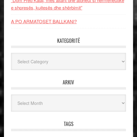
“Dom Fred Kalaj, mes altarit dhe atdheut si hermeneutikë
e shpresës, kujtesës dhe shërbimit”
A PO ARMATOSET BALLKANI?
KATEGORITË
Kategoritë
ARKIV
Arkiv
TAGS