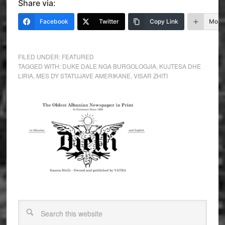
Share via:
Facebook
Twitter
Copy Link
More
FILED UNDER:
FEATURED
TAGGED WITH:
DUKE DALE NGA BURGOLOGJIA
,
KUJTESA DHE
LIRIA
,
MES DY STATUJAVE AMERIKANE
,
VISAR ZHITI