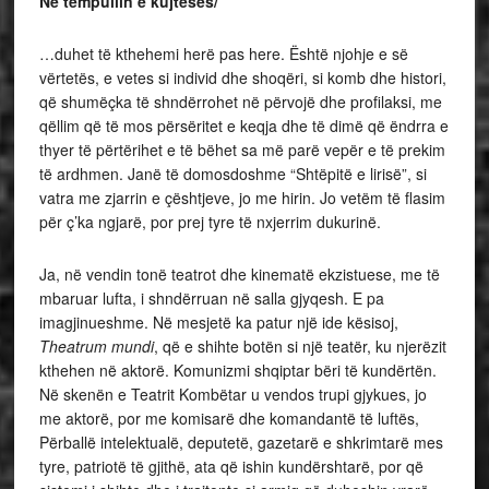
Në tempullin e kujtesës/
…duhet të kthehemi herë pas here. Është njohje e së
vërtetës, e vetes si individ dhe shoqëri, si komb dhe histori,
që shumëçka të shndërrohet në përvojë dhe profilaksi, me
qëllim që të mos përsëritet e keqja dhe të dimë që ëndrra e
thyer të përtërihet e të bëhet sa më parë vepër e të prekim
të ardhmen. Janë të domosdoshme “Shtëpitë e lirisë”, si
vatra me zjarrin e çështjeve, jo me hirin. Jo vetëm të flasim
për ç’ka ngjarë, por prej tyre të nxjerrim dukurinë.
Ja, në vendin tonë teatrot dhe kinematë ekzistuese, me të
mbaruar lufta, i shndërruan në salla gjyqesh. E pa
imagjinueshme. Në mesjetë ka patur një ide kësisoj,
Theatrum mundi
, që e shihte botën si një teatër, ku njerëzit
kthehen në aktorë. Komunizmi shqiptar bëri të kundërtën.
Në skenën e Teatrit Kombëtar u vendos trupi gjykues, jo
me aktorë, por me komisarë dhe komandantë të luftës,
Përballë intelektualë, deputetë, gazetarë e shkrimtarë mes
tyre, patriotë të gjithë, ata që ishin kundërshtarë, por që