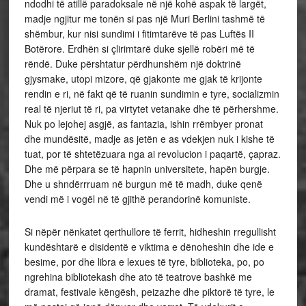
ndodhi të atillë paradoksale në një kohë aspak të largët,
madje ngjitur me tonën si pas një Muri Berlini tashmë të
shëmbur, kur nisi sundimi i fitimtarëve të pas Luftës II
Botërore. Erdhën si çlirimtarë duke sjellë robëri më të
rëndë. Duke përshtatur përdhunshëm një doktrinë
gjysmake, utopi mizore, që gjakonte me gjak të krijonte
rendin e ri, në fakt që të ruanin sundimin e tyre, socializmin
real të njeriut të ri, pa virtytet vetanake dhe të përhershme.
Nuk po lejohej asgjë, as fantazia, ishin rrëmbyer pronat
dhe mundësitë, madje as jetën e as vdekjen nuk i kishe të
tuat, por të shtetëzuara nga ai revolucion i paqartë, çapraz.
Dhe më përpara se të hapnin universitete, hapën burgje.
Dhe u shndërrruam në burgun më të madh, duke qenë
vendi më i vogël në të gjithë perandorinë komuniste.
Si nëpër nënkatet qerthullore të ferrit, hidheshin rregullisht
kundështarë e disidentë e viktima e dënoheshin dhe ide e
besime, por dhe libra e lexues të tyre, biblioteka, po, po
ngrehina bibliotekash dhe ato të teatrove bashkë me
dramat, festivale këngësh, peizazhe dhe piktorë të tyre, le