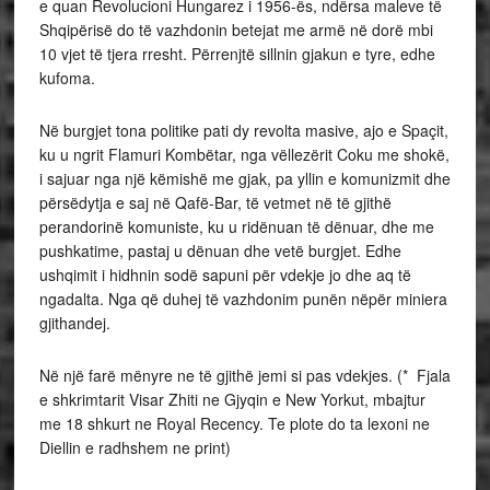
e quan Revolucioni Hungarez i 1956-ës, ndërsa maleve të
Shqipërisë do të vazhdonin betejat me armë në dorë mbi
10 vjet të tjera rresht. Përrenjtë sillnin gjakun e tyre, edhe
kufoma.
Në burgjet tona politike pati dy revolta masive, ajo e Spaçit,
ku u ngrit Flamuri Kombëtar, nga vëllezërit Coku me shokë,
i sajuar nga një këmishë me gjak, pa yllin e komunizmit dhe
përsëdytja e saj në Qafë-Bar, të vetmet në të gjithë
perandorinë komuniste, ku u ridënuan të dënuar, dhe me
pushkatime, pastaj u dënuan dhe vetë burgjet. Edhe
ushqimit i hidhnin sodë sapuni për vdekje jo dhe aq të
ngadalta. Nga që duhej të vazhdonim punën nëpër miniera
gjithandej.
Në një farë mënyre ne të gjithë jemi si pas vdekjes. (* Fjala
e shkrimtarit Visar Zhiti ne Gjyqin e New Yorkut, mbajtur
me 18 shkurt ne Royal Recency. Te plote do ta lexoni ne
Diellin e radhshem ne print)