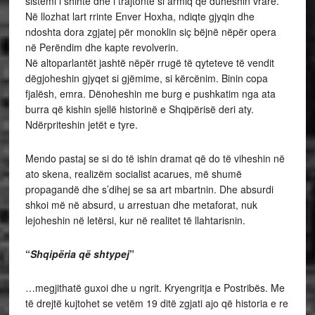
sistemi i shihte dhe i trajtonte si armiq që duheshin vrarë.
Në llozhat lart rrinte Enver Hoxha, ndiqte gjyqin dhe
ndoshta dora zgjatej për monoklin siç bëjnë nëpër opera
në Perëndim dhe kapte revolverin.
Në altoparlantët jashtë nëpër rrugë të qyteteve të vendit
dëgjoheshin gjyqet si gjëmime, si kërcënim. Binin copa
fjalësh, emra. Dënoheshin me burg e pushkatim nga ata
burra që kishin sjellë historinë e Shqipërisë deri aty.
Ndërpriteshin jetët e tyre.
Mendo pastaj se si do të ishin dramat që do të viheshin në
ato skena, realizëm socialist acarues, më shumë
propagandë dhe s’dihej se sa art mbartnin. Dhe absurdi
shkoi më në absurd, u arrestuan dhe metaforat, nuk
lejoheshin në letërsi, kur në realitet të llahtarisnin.
“
Shqipëria që shtypej
”
…megjithatë guxoi dhe u ngrit. Kryengritja e Postribës. Me
të drejtë kujtohet se vetëm 19 ditë zgjati ajo që historia e re