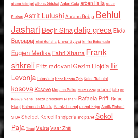
arben llalla
alfons Grishaj
Anton Cefa
asllan
albano kolonjari
Behlul
Astrit Lulushi
Aurenc Bebja
Bushati
Jashari
dalip greca
Beqir Sina
Elida
Buçpapaj
Enver Bytyci
Elmi Berisha
Ermira Babamusta
Frank
Eugjen Merlika
Fahri Xharra
shkreli
Ilir
Gezim Llojdia
Fritz radovani
Levonja
Interviste
Kolec Traboini
Keze Kozeta Zylo
kosova
Kosove
nderroi jete
Marjana Bulku
ne
Murat Gecaj
Rafaela Prifti
Rafael
Nene Tereza
Kosove
presidenti Nishani
Floqi
Raimonda Moisiu
Ramiz Lushaj
reshat kripa
Sadik Elshani
Sokol
Shefqet Kercelli
shqiperia
shqiptaret
SHBA
Paja
Vatra
Visar Zhiti
Thaci