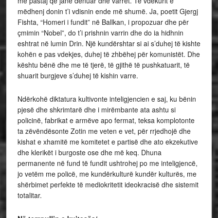
më pastaj që janë dënuar dhe varret. Të vdekurit e
mëdhenj donin t’i vdisnin ende më shumë. Ja, poetit Gjergj
Fishta, “Homeri i fundit” në Ballkan, i propozuar dhe për
çmimin “Nobel”, do t’i prishnin varrin dhe do ia hidhnin
eshtrat në lumin Drin. Një kundërshtar si ai s’duhej të kishte
kohën e pas vdekjes, duhej të zhbëhej për komunistët. Dhe
kështu bënë dhe me të tjerë, të gjithë të pushkatuarit, të
shuarit burgjeve s’duhej të kishin varre.
Ndërkohë diktatura kultivonte inteligjencien e saj, ku bënin
pjesë dhe shkrimtarë dhe i mirëmbante ata ashtu si
policinë, fabrikat e armëve apo fermat, teksa komplotonte
ta zëvëndësonte Zotin me veten e vet, për rrjedhojë dhe
kishat e xhamitë me komitetet e partisë dhe ato ekzekutive
dhe klerikët i burgoste ose dhe më keq. Dhuna
permanente në fund të fundit ushtrohej po me inteligjencë,
jo vetëm me policë, me kundërkulturë kundër kulturës, me
shërbimet perfekte të mediokritetit ideokracisë dhe sistemit
totalitar.