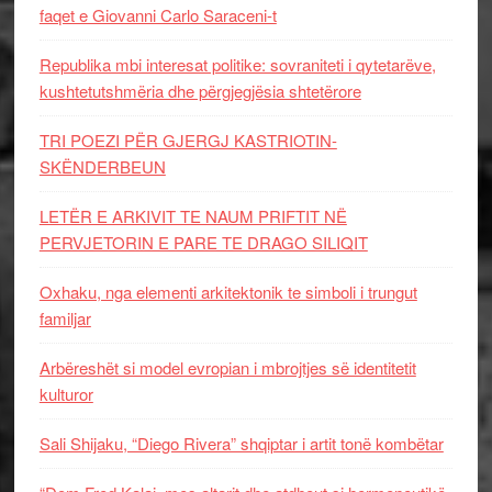
faqet e Giovanni Carlo Saraceni-t
Republika mbi interesat politike: sovraniteti i qytetarëve,
kushtetutshmëria dhe përgjegjësia shtetërore
TRI POEZI PËR GJERGJ KASTRIOTIN-
SKËNDERBEUN
LETËR E ARKIVIT TE NAUM PRIFTIT NË
PERVJETORIN E PARE TE DRAGO SILIQIT
Oxhaku, nga elementi arkitektonik te simboli i trungut
familjar
Arbëreshët si model evropian i mbrojtjes së identitetit
kulturor
Sali Shijaku, “Diego Rivera” shqiptar i artit tonë kombëtar