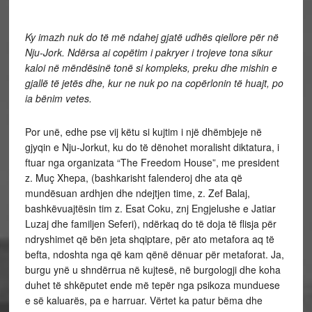
Ky imazh nuk do të më ndahej gjatë udhës qiellore për në
Nju-Jork. Ndërsa ai copëtim i pakryer i trojeve tona sikur
kaloi në mëndësinë tonë si kompleks, preku dhe mishin e
gjallë të jetës dhe, kur ne nuk po na copërlonin të huajt, po
ia bënim vetes.
Por unë, edhe pse vij këtu si kujtim i një dhëmbjeje në
gjyqin e Nju-Jorkut, ku do të dënohet moralisht diktatura, i
ftuar nga organizata “The Freedom House”, me president
z. Muç Xhepa, (bashkarisht falenderoj dhe ata që
mundësuan ardhjen dhe ndejtjen time, z. Zef Balaj,
bashkëvuajtësin tim z. Esat Coku, znj Engjelushe e Jatiar
Luzaj dhe familjen Seferi), ndërkaq do të doja të flisja për
ndryshimet që bën jeta shqiptare, për ato metafora aq të
befta, ndoshta nga që kam qënë dënuar për metaforat. Ja,
burgu ynë u shndërrua në kujtesë, në burgologji dhe koha
duhet të shkëputet ende më tepër nga psikoza munduese
e së kaluarës, pa e harruar. Vërtet ka patur bëma dhe