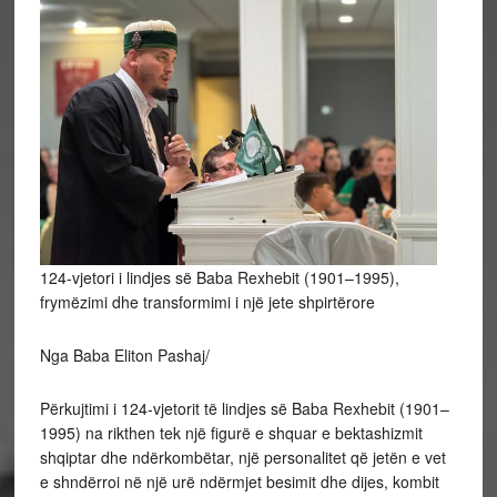
124-vjetori i lindjes së Baba Rexhebit (1901–1995),
frymëzimi dhe transformimi i një jete shpirtërore
Nga Baba Eliton Pashaj/
Përkujtimi i 124-vjetorit të lindjes së Baba Rexhebit (1901–
1995) na rikthen tek një figurë e shquar e bektashizmit
shqiptar dhe ndërkombëtar, një personalitet që jetën e vet
e shndërroi në një urë ndërmjet besimit dhe dijes, kombit