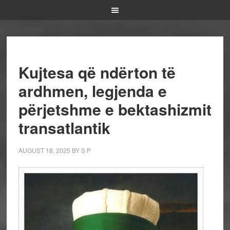
Kujtesa që ndërton të
ardhmen, legjenda e
përjetshme e bektashizmit
transatlantik
AUGUST 18, 2025
BY
S P