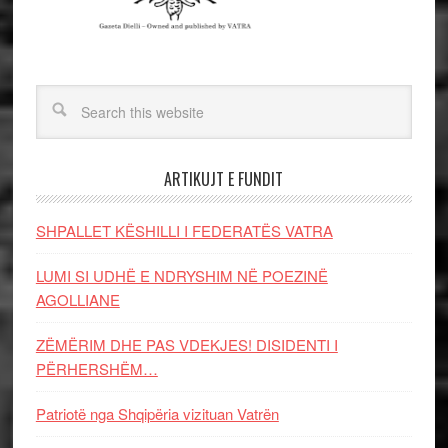
ARTIKUJT E FUNDIT
SHPALLET KËSHILLI I FEDERATËS VATRA
LUMI SI UDHË E NDRYSHIM NË POEZINË
AGOLLIANE
ZËMËRIM DHE PAS VDEKJES! DISIDENTI I
PËRHERSHËM…
Patriotë nga Shqipëria vizituan Vatrën