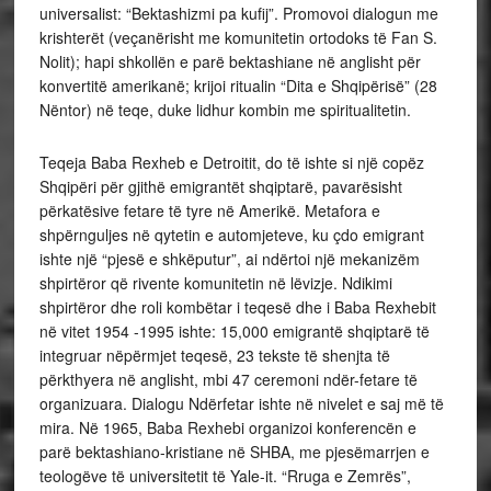
universalist: “Bektashizmi pa kufij”. Promovoi dialogun me
krishterët (veçanërisht me komunitetin ortodoks të Fan S.
Nolit); hapi shkollën e parë bektashiane në anglisht për
konvertitë amerikanë; krijoi ritualin “Dita e Shqipërisë” (28
Nëntor) në teqe, duke lidhur kombin me spiritualitetin.
Teqeja Baba Rexheb e Detroitit, do të ishte si një copëz
Shqipëri për gjithë emigrantët shqiptarë, pavarësisht
përkatësive fetare të tyre në Amerikë. Metafora e
shpërnguljes në qytetin e automjeteve, ku çdo emigrant
ishte një “pjesë e shkëputur”, ai ndërtoi një mekanizëm
shpirtëror që rivente komunitetin në lëvizje. Ndikimi
shpirtëror dhe roli kombëtar i teqesë dhe i Baba Rexhebit
në vitet 1954 -1995 ishte: 15,000 emigrantë shqiptarë të
integruar nëpërmjet teqesë, 23 tekste të shenjta të
përkthyera në anglisht, mbi 47 ceremoni ndër-fetare të
organizuara. Dialogu Ndërfetar ishte në nivelet e saj më të
mira. Në 1965, Baba Rexhebi organizoi konferencën e
parë bektashiano-kristiane në SHBA, me pjesëmarrjen e
teologëve të universitetit të Yale-it. “Rruga e Zemrës”,