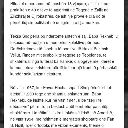
Ritualet e hershme në moshën 18 vjeçare, ai i filloi me
praktikën e 40 ditëve të agjërimit në Teqenë e Zallit në
Zinxhiraj të Gjirokastrës, që ish një provë e cila do të
përsëritej simbolikisht në emigrimin e tij amerikan.
Teksa Shqipëria po ndërtonte shtetin e saj, Baba Rexhebi u
fokusua në ruajtjen e memories kolektive përmes:
Dorëshkrimeve të fshehta të poezive të Haxhi Bektash
Veliut, Rindërtimit simbolik të teqesë së Tepelenës, të
shkatërruar nga luftërat ballkanike, dialogëve me liderët e
komuniteteve krishtere për të krijuar një front të përbashkët
kundër sekularizmit ekstrem.
Në vitin 1967, kur Enver Hoxha shpalli Shqipërinë “shtet
ateist”, 1,200 teqe dhe xhami u shkatërruan. Baba
Rexhebi, që kishte ikur në vitin 1944, u bë “zëri i të
dëbuarve” për miliona bektashianët e mbetur pa shtëpi
shpirtërore. Udhëtimi i tij drejt tokës së lirisë, në Amerikë,
në vitin 1954, me ndihmën e mërgatës shqiptare dhe Fan
S. Nolit, lider ortodoks me vizion ekumenik, themeloi