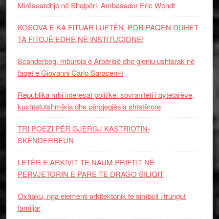
Mirëseardhje në Shqipëri, Ambasador Eric Wendt
KOSOVA E KA FITUAR LUFTËN, POR PAQEN DUHET
TA FITOJË EDHE NË INSTITUCIONE!
Scanderbeg, mburoja e Arbërisë dhe gjeniu ushtarak në
faqet e Giovanni Carlo Saraceni-t
Republika mbi interesat politike: sovraniteti i qytetarëve,
kushtetutshmëria dhe përgjegjësia shtetërore
TRI POEZI PËR GJERGJ KASTRIOTIN-
SKËNDERBEUN
LETËR E ARKIVIT TE NAUM PRIFTIT NË
PERVJETORIN E PARE TE DRAGO SILIQIT
Oxhaku, nga elementi arkitektonik te simboli i trungut
familjar