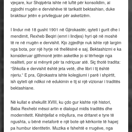
vjeçare, kur Shqipëria ishte në luftë për konsolidim, ai
zgjodhi rrugën e dervishëve të tarikatit bektashian, duke
braktisur jetën e privilegjuar për asketizëm.
I lindur më 18 gusht 1901 në Gjirokastër, qyteti i gurit dhe i
mendimit, Rexheb Beqiri (emri i lindjes) hyri që në moshë
të re në rrugën e dervishit. Kjo zgjedhje nuk ishte një largim
nga bota, por një hyrje në thellësinë e saj. Bektashizmi e ka
konsideruar gjithmonë jetën asketike jo si tërheqje nga
realiteti, por si mënyrë për ta ndriçuar atë. Siç thotë tradita:
“Shkolla e dervishit është jeta vetë, dhe libri i tij është
njeriu.” E pra, Gjirokastra ishte kolegjiumi i parë i shpirtit,
ish qyteti që ndikoi në edukimin e tij si një vizionar i traditës
bektashiane.
Në kullat e shekullit XVIII, ku çdo gur kishte një histori,
Baba Rexhebi mësoi artin e dialogut midis traditës dhe
modernitetit. Kështjellat e mbyllura, me dritaret e tyre të
ngushta, u bënë metaforë e një bote që kërkonte të hapej
pa humbur identitetin. Muzika e fshehtë e rrugëve, nga