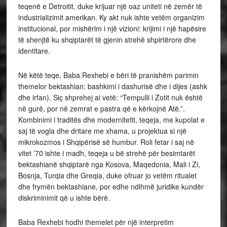
teqenë e Detroitit, duke krijuar një oaz uniteti në zemër të
industrializimit amerikan. Ky akt nuk ishte vetëm organizim
institucional, por mishërim i një vizioni: krijimi i një hapësire
të shenjtë ku shqiptarët të gjenin strehë shpirtërore dhe
identitare.
Në këtë teqe, Baba Rexhebi e bëri të pranishëm parimin
themelor bektashian: bashkimi i dashurisë dhe i dijes (ashk
dhe irfan). Siç shprehej ai vetë: “Tempulli i Zotit nuk është
në gurë, por në zemrat e pastra që e kërkojnë Atë.”.
Kombinimi i traditës dhe modernitetit, teqeja, me kupolat e
saj të vogla dhe dritare me xhama, u projektua si një
mikrokozmos i Shqipërisë së humbur. Roli fetar i saj në
vitet ’70 ishte i madh, teqeja u bë strehë për besimtarët
bektashianë shqiptarë nga Kosova, Maqedonia, Mali i Zi,
Bosnja, Turqia dhe Greqia, duke ofruar jo vetëm ritualet
dhe frymën bektashiane, por edhe ndihmë juridike kundër
diskriminimit që u ishte bërë.
Baba Rexhebi hodhi themelet për një interpretim