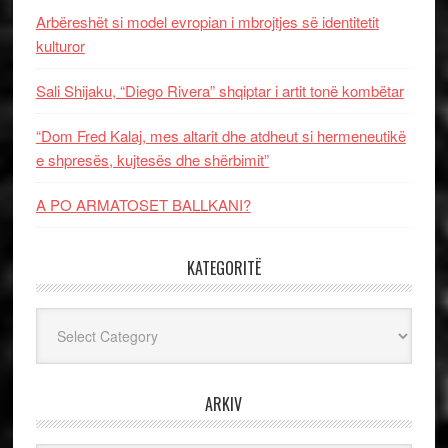
Arbëreshët si model evropian i mbrojtjes së identitetit
kulturor
Sali Shijaku, “Diego Rivera” shqiptar i artit tonë kombëtar
“Dom Fred Kalaj, mes altarit dhe atdheut si hermeneutikë
e shpresës, kujtesës dhe shërbimit”
A PO ARMATOSET BALLKANI?
KATEGORITË
Kategoritë
ARKIV