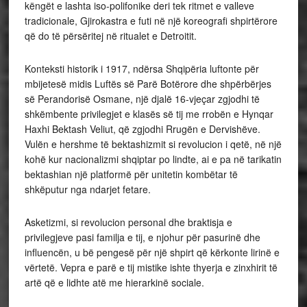
këngët e lashta iso-polifonike deri tek ritmet e valleve
tradicionale, Gjirokastra e futi në një koreografi shpirtërore
që do të përsëritej në ritualet e Detroitit.
Konteksti historik i 1917, ndërsa Shqipëria luftonte për
mbijetesë midis Luftës së Parë Botërore dhe shpërbërjes
së Perandorisë Osmane, një djalë 16-vjeçar zgjodhi të
shkëmbente privilegjet e klasës së tij me rrobën e Hynqar
Haxhi Bektash Veliut, që zgjodhi Rrugën e Dervishëve.
Vulën e hershme të bektashizmit si revolucion i qetë, në një
kohë kur nacionalizmi shqiptar po lindte, ai e pa në tarikatin
bektashian një platformë për unitetin kombëtar të
shkëputur nga ndarjet fetare.
Asketizmi, si revolucion personal dhe braktisja e
privilegjeve pasi familja e tij, e njohur për pasurinë dhe
influencën, u bë pengesë për një shpirt që kërkonte lirinë e
vërtetë. Vepra e parë e tij mistike ishte thyerja e zinxhirit të
artë që e lidhte atë me hierarkinë sociale.