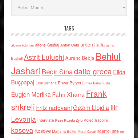
Arkiv
TAGS
arben llalla
alfons Grishaj
Anton Cefa
asllan
albano kolonjari
Behlul
Astrit Lulushi
Aurenc Bebja
Bushati
Jashari
dalip greca
Beqir Sina
Elida
Buçpapaj
Enver Bytyci
Elmi Berisha
Ermira Babamusta
Frank
Eugjen Merlika
Fahri Xharra
shkreli
Ilir
Gezim Llojdia
Fritz radovani
Levonja
Interviste
Kolec Traboini
Keze Kozeta Zylo
kosova
Kosove
nderroi jete
Marjana Bulku
ne
Murat Gecaj