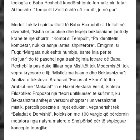
teologjia e Baba Rexhebit kundërshtonte formalizmin fetar.
Ai thoshte: “Tempulli i Zotit është në zemër, jo në gur”.
Modeli i aktiv i spiritualitetit të Baba Rexhebit si: Uniteti në
diversitet, “Kisha ortodokse dhe teqeja bektashiane janë dy
krahë të një shpirti”, “Kombi si Tempull”, “Pa identitetin
kombëtar, nuk ka asnjë lartësi shpirtërore”. Emigrimi si
Fuqi: “Mërgata nuk është humbje, është liria për të
rikrijuar” do të pasohej nga trashëgimia letrare që Baba
Rexhebi la pas duke filluar nga Mistikët tek Modernistët, tek
vepra kryesore e tij: “Misticizma Islame dhe Bektashizma”;
Analiza e teksteve: Krahasoi “Fusus al-Hikam” të Ibn
Arabiut me “Makalat”-in e Haxhi Bektash Veliut; Sinteza
Filozofike: Propozoi një “teori unifikuese” të sufizmit, ku
Bektashizmi shihej si versioni shqiptar i universalizmit
mistik, përcolli poezinë si mjet edukimi, veçanërisht tek
“Baladat e Dervishit”, koleksion me 100 vargje që përdornin
metafora nga natyra malore e Shqipërisë për të shpjeguar
koncepte teurgjike.