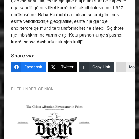
Çdo element i saj është një fjalë e tij e shkruar në hapësirë,
nga kandili që nuk fiket kurrë deri tek biblioteka me 1,927
dorëshkrime. Baba Rexhebi na mëson se emigrimi nuk
është vendndodhje gjeografike, është një gjendje
shpirtërore që mund të transformohet në shtëpi. Siç thotë
një mbishkrim në varrin e tij: “Këtu pushon ai që s’pushoi
kurrë, sepse dashuria nuk njeh kufij”.
Share via:
Facebook
Twitter
Copy Link
More
FILED UNDER:
OPINION