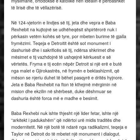
myslimanë, ortodoksë e katolikë nën idealin e përbashkët
të lirisë dhe të vëllazërisë.
Në 124-vjetorin e lindjes së tij, jeta dhe vepra e Baba
Rexhebit na kujtojnë se udhëheqësit shpirtërorë nuk i
përkasin vetëm kohës së tyre, por mbeten burime të gjalla
frymëzimi. Teqeja e Detroitit është sot monument i
dashurisë dhe i sakrificës së tij, ndërsa shkrimet dhe
mësimet e tij vazhdojnë të ushqejnë kërkuesit e së
vërtetës. Fryma e tij ecën nëpër Detroit si një erë e butë
nga malet e Gjirokastrës, në frymën e bektashizmit, që
mëson se njeriu duhet të bëhet pasqyrë e dritës hyjnore.
Jeta e Baba Rexhebit na fton të kthejmë mërgimin në
mision dhe ekzilin në shërbesë, duke dëshmuar se
dashuria është forca më e madhe e besimit.
Baba Rexhebi nuk ishte thjesht një lider fetar, ishte një
“arkitekt i padukshëm” që ndërtoi urë midis traditës dhe
modernitetit. Në një botë të ndarë nga radikalizmi, teqeja e
Taylor në Detroit do të mbetet një monument i dialogut.