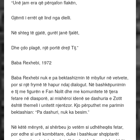
“Unë jam era që përqafon flakën,
Gjëmti i errët që lind nga dielli.
Në shteg të gjatë, gurët janë fjalët,
Dhe çdo plagë, një portë drejt Tij.”
Baba Rexhebi, 1972
Baba Rexhebi nuk e pa bektashizmin të mbyllur në vetvete,
por si një frymë të hapur ndaj dialogut. Në bashkëpunimin
e tij me figurën e Fan Nolit dhe me komunitete të tjera
fetare në diasporë, ai mishëroi idenë se dashuria e Zotit
është themeli i unitetit njerëzor. Kjo përputhet me parimin
bektashian: “Pa dashuri, nuk ka besim.”
Në këtë mënyrë, ai shërbeu jo vetëm si udhëheqës fetar,
por edhe si urë kombëtare, duke i bashkuar shqiptarët