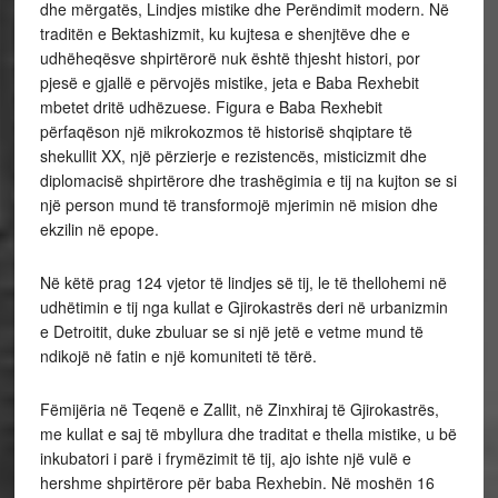
dhe mërgatës, Lindjes mistike dhe Perëndimit modern. Në
traditën e Bektashizmit, ku kujtesa e shenjtëve dhe e
udhëheqësve shpirtërorë nuk është thjesht histori, por
pjesë e gjallë e përvojës mistike, jeta e Baba Rexhebit
mbetet dritë udhëzuese. Figura e Baba Rexhebit
përfaqëson një mikrokozmos të historisë shqiptare të
shekullit XX, një përzierje e rezistencës, misticizmit dhe
diplomacisë shpirtërore dhe trashëgimia e tij na kujton se si
një person mund të transformojë mjerimin në mision dhe
ekzilin në epope.
Në këtë prag 124 vjetor të lindjes së tij, le të thellohemi në
udhëtimin e tij nga kullat e Gjirokastrës deri në urbanizmin
e Detroitit, duke zbuluar se si një jetë e vetme mund të
ndikojë në fatin e një komuniteti të tërë.
Fëmijëria në Teqenë e Zallit, në Zinxhiraj të Gjirokastrës,
me kullat e saj të mbyllura dhe traditat e thella mistike, u bë
inkubatori i parë i frymëzimit të tij, ajo ishte një vulë e
hershme shpirtërore për baba Rexhebin. Në moshën 16