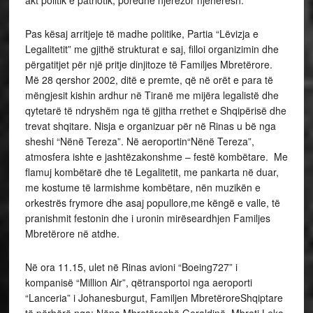
akt politik e patriotik, poredhe njerëzor njëherësh.
Pas kësaj arritjeje të madhe politike, Partia “Lëvizja e
Legalitetit” me gjithë strukturat e saj, filloi organizimin dhe
përgatitjet për një pritje dinjitoze të Familjes Mbretërore.
Më 28 qershor 2002, ditë e premte, që në orët e para të
mëngjesit kishin ardhur në Tiranë me mijëra legalistë dhe
qytetarë të ndryshëm nga të gjitha rrethet e Shqipërisë dhe
trevat shqitare. Nisja e organizuar për në Rinas u bë nga
sheshi “Nënë Tereza”. Në aeroportin“Nënë Tereza”,
atmosfera ishte e jashtëzakonshme – festë kombëtare. Me
flamuj kombëtarë dhe të Legalitetit, me pankarta në duar,
me kostume të larmishme kombëtare, nën muzikën e
orkestrës frymore dhe asaj popullore,me këngë e valle, të
pranishmit festonin dhe i uronin mirëseardhjen Familjes
Mbretërore në atdhe.
Në ora 11.15, ulet në Rinas avioni “Boeing727” i
kompanisë “Million Air”, qëtransportoi nga aeroporti
“Lanceria” i Johanesburgut, Familjen MbretëroreShqiptare