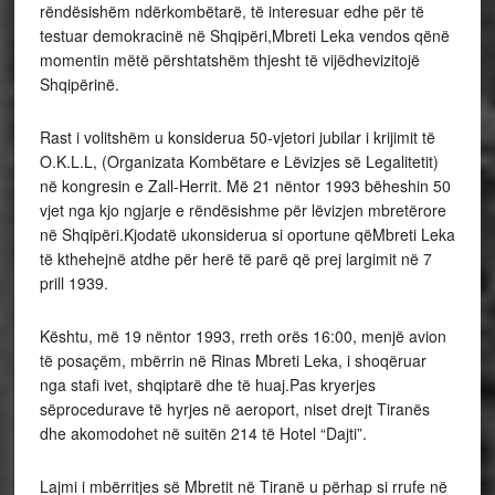
rëndësishëm ndërkombëtarë, të interesuar edhe për të
testuar demokracinë në Shqipëri,Mbreti Leka vendos qënë
momentin mëtë përshtatshëm thjesht të vijëdhevizitojë
Shqipërinë.
Rast i volitshëm u konsiderua 50-vjetori jubilar i krijimit të
O.K.L.L, (Organizata Kombëtare e Lëvizjes së Legalitetit)
në kongresin e Zall-Herrit. Më 21 nëntor 1993 bëheshin 50
vjet nga kjo ngjarje e rëndësishme për lëvizjen mbretërore
në Shqipëri.Kjodatë ukonsiderua si oportune qëMbreti Leka
të kthehejnë atdhe për herë të parë që prej largimit në 7
prill 1939.
Kështu, më 19 nëntor 1993, rreth orës 16:00, menjë avion
të posaçëm, mbërrin në Rinas Mbreti Leka, i shoqëruar
nga stafi ivet, shqiptarë dhe të huaj.Pas kryerjes
sëprocedurave të hyrjes në aeroport, niset drejt Tiranës
dhe akomodohet në suitën 214 të Hotel “Dajti”.
Lajmi i mbërritjes së Mbretit në Tiranë u përhap si rrufe në