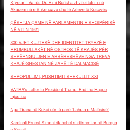
Kryetari i Vatrës Dr. Elmi Berisha zhvilloi takim në
Akademinë e Shkencave dhe të Arteve të Kosovës
ÇËSHTJA ÇAME NË PARLAMENTIN E SHQIPËRISË
NË VITIN 1921
300 VJET KUJTESË DHE IDENTITET-TRYEZË E
RRUMBULLAKËT NË OSTROS TË KRAJËS PËR
SHPËRNGULJEN E ARBËRESHËVE NGA TREVA
KRAJË-SHESTAN NË ZARË TË DALMACISË
SHPOPULLIMI, PUSHTIMI I SHEKULLIT XXI
VATRA’s Letter to President Trump: End the Hague
Injustice
Nga Tirana në Kukaj për të parë “Lahuta e Malësisë”
Kardinali Ernest Simoni rikthehet si dëshmitar në Burgun
e Spaçit