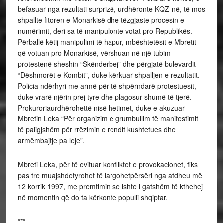
befasuar nga rezultati surprizë, urdhëronte KQZ-në, të mos
shpallte fitoren e Monarkisë dhe tëzgjaste procesin e
numërimit, deri sa të manipulonte votat pro Republikës.
Përballë këtij manipulimi të hapur, mbështetësit e Mbretit
që votuan pro Monarkisë, vërshuan në një tubim-
protestenë sheshin “Skënderbej” dhe përgjatë bulevardit
“Dëshmorët e Kombit”, duke kërkuar shpalljen e rezultatit.
Policia ndërhyri me armë për të shpërndarë protestuesit,
duke vrarë njërin prej tyre dhe plagosur shumë të tjerë.
Prokuroriaurdhërohettë nisë hetimet, duke e akuzuar
Mbretin Leka “Për organizim e grumbullim të manifestimit
të paligjshëm për rrëzimin e rendit kushtetues dhe
armëmbajtje pa leje”.
Mbreti Leka, për të evituar konfliktet e provokacionet, fiks
pas tre muajshdetyrohet të largohetpërsëri nga atdheu më
12 korrik 1997, me premtimin se ishte i gatshëm të kthehej
në momentin që do ta kërkonte populli shqiptar.
***