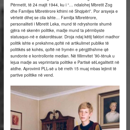
Përmetit, të 24 majit 1944, ku i “… ndalohej Mbretit Zog
dhe Familjes Mbretërore kthimi në Shqipëri”. Por arsyeja e
vërtetë dihej se cila ishte… Familja Mbretërore,
personaliteti i Mbretit Leka, mund të ndryshonte shumë
gjëra në skenën politike, madje mund ta përmbyste
statusquo-në e dakordësuar. Droja ndaj këtij faktori madhor
politik ishte e prekshme,qoftë në artikulimet publike të
politikës së kohës, qoftë në frymën e përgjithshme që
sundonte e kontrollonte median. Në fillimvitet ’90-tënuk u
lejua madje as veprimtaria politike e Partisë sëLegalitetit në
atdhe. Aprovimii PLL-së u bë rreth 15 muaj mbas lejimit të
partive politike në vend.