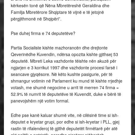
kërkesën tonë që Nëna Mbretëreshë Geraldina dhe
Familja Mbretërore Shqiptare të vijnë e të jetojnë
përgjithmonë në Shqipëri”.
Pse duhej firma e 74 deputetëve?
Partia Socialiste kishte mazhorancën dhe drejtonte
Qeverinëdhe Kuvendin, ndërsa opozita kishte gjithsej 53
deputetë. Mbreti Leka vazhdonte tëishte nën akuzë për
ngjarjen e 3 korrikut 1997 dhe vazhdonte procesi farsë i
seancave gjyqësore. Në këto kushte pasigurie, për të
shmangur votimin në Parlament ku mund të kishte rrjedhje
votash, me shumë negocime u arrit të merren 74 firma =
52.9% të numrit të deputetëve të Kuvendit, duke e bërë të
panevojshëm një votim formal.
Edhe pse kanë kaluar shumë vite, në cilësinë time si ish-
deputet e kryetar grupi, por edhe si ish-kryetar i PLL, gjej
rastin të rifalenderoj të gjithë deputetët firmëtarë për atë