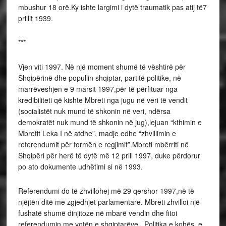
mbushur 18 orë.Ky ishte largimi i dytë traumatik pas atij të7
prillit 1939.
***
Vjen viti 1997. Në një moment shumë të vështirë për
Shqipërinë dhe popullin shqiptar, partitë politike, në
marrëveshjen e 9 marsit 1997,për të përfituar nga
kredibiliteti që kishte Mbreti nga jugu në veri të vendit
(socialistët nuk mund të shkonin në veri, ndërsa
demokratët nuk mund të shkonin në jug),lejuan “kthimin e
Mbretit Leka I në atdhe”, madje edhe “zhvillimin e
referendumit për formën e regjimit”.Mbreti mbërriti në
Shqipëri për herë të dytë më 12 prill 1997, duke përdorur
po ato dokumente udhëtimi si në 1993.
Referendumi do të zhvillohej më 29 qershor 1997,në të
njëjtën ditë me zgjedhjet parlamentare. Mbreti zhvilloi një
fushatë shumë dinjitoze në mbarë vendin dhe fitoi
referendumin me votën e shqiptarëve. Politika e kohës, e