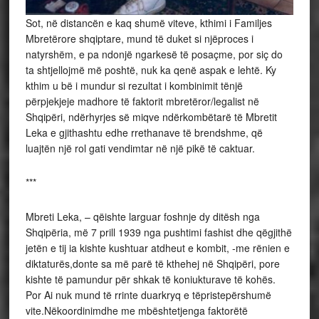
Sot, në distancën e kaq shumë viteve, kthimi i Familjes
Mbretërore shqiptare, mund të duket si njëproces i
natyrshëm, e pa ndonjë ngarkesë të posaçme, por siç do
ta shtjellojmë më poshtë, nuk ka qenë aspak e lehtë. Ky
kthim u bë i mundur si rezultat i kombinimit tënjë
përpjekjeje madhore të faktorit mbretëror/legalist në
Shqipëri, ndërhyrjes së miqve ndërkombëtarë të Mbretit
Leka e gjithashtu edhe rrethanave të brendshme, që
luajtën një rol gati vendimtar në një pikë të caktuar.
***
Mbreti Leka, – qëishte larguar foshnje dy ditësh nga
Shqipëria, më 7 prill 1939 nga pushtimi fashist dhe qëgjithë
jetën e tij ia kishte kushtuar atdheut e kombit, -me rënien e
diktaturës,donte sa më parë të kthehej në Shqipëri, pore
kishte të pamundur për shkak të koniukturave të kohës.
Por Ai nuk mund të rrinte duarkryq e tëpristepërshumë
vite.Nëkoordinimdhe me mbështetjenga faktorëtë