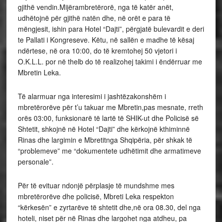
gjithë vendin.Mijërambretërorë, nga të katër anët,
udhëtojnë për gjithë natën dhe, në orët e para të
mëngjesit, ishin para Hotel “Dajti”, përgjatë bulevardit e deri
te Pallati i Kongreseve. Këtu, në sallën e madhe të kësaj
ndërtese, në ora 10:00, do të kremtohej 50 vjetori i
O.K.L.L. por në thelb do të realizohej takimi i ëndërruar me
Mbretin Leka.
Të alarmuar nga interesimi i jashtëzakonshëm i
mbretërorëve për t’u takuar me Mbretin,pas mesnate, rreth
orës 03:00, funksionarë të lartë të SHIK-ut dhe Policisë së
Shtetit, shkojnë në Hotel “Dajti” dhe kërkojnë kthiminnë
Rinas dhe largimin e Mbretitnga Shqipëria, për shkak të
“problemeve” me “dokumentete udhëtimit dhe armatimeve
personale”.
Për të evituar ndonjë përplasje të mundshme mes
mbretërorëve dhe policisë, Mbreti Leka respekton
“kërkesën” e zyrtarëve të shtetit dhe,në ora 08.30, del nga
hoteli, niset për në Rinas dhe largohet nga atdheu, pa