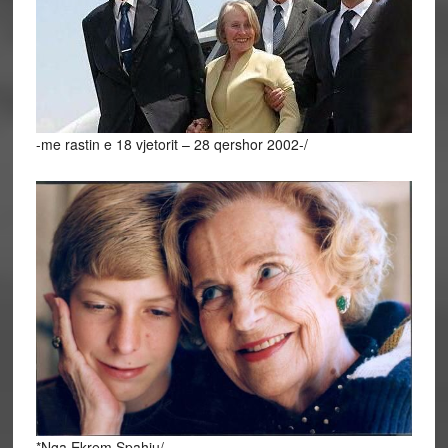
-me rastin e 18 vjetorit – 28 qershor 2002-/
*Nga Ekrem Spahiu/