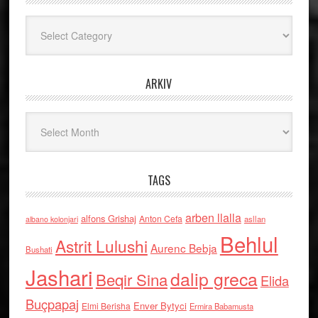
Kategoritë
ARKIV
Arkiv
TAGS
arben llalla
alfons Grishaj
Anton Cefa
asllan
albano kolonjari
Behlul
Astrit Lulushi
Aurenc Bebja
Bushati
Jashari
dalip greca
Beqir Sina
Elida
Buçpapaj
Enver Bytyci
Elmi Berisha
Ermira Babamusta