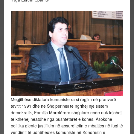
Megjithëse diktatura komuniste ra si regjim në pranverë
tëvitit 1991 dhe në Shqipërinisi të ngrihej një sistem
demokratik, Familja Mbretërore shqiptare ende nuk lejohej
të kthehej nëatdhe nga pushtetarët e kohës. Asokohe
politika gjente justifikim në absurditetin e mbajtjes në fuqi të
vendimit të udhëheqjes komuniste në Kongresin e