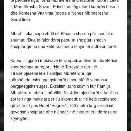
të përbërë nga: Nëna Mbretëreshë Geraldinë, Mbreti Leka
I, Mbretëresha Suzan, Princi trashëgimtar i kurorës Leka II
dhe Kontesha Virxhinia (motra e Nënës Mbretëreshë
Geraldinë).
Mbreti Leka, sapo zbriti në Rinas u shpreh për mediat e
shumta: “Dua të falënderoj popullin shqiptar, shtetin
shqiptar që na dha këtë rast me u kthye në atdheun tonë”.
Karvani i gjatë i makinave të simpatizantëve të mbretërisë
shoqëroinga aeroporti “Nënë Tereza” e deri në
Tiranë,pjesëtarët e Familjes Mbretërore, që
përshëndeteshinnga qytetarët e shumtë të vendosur
përgjatëgjithërrugës. Ekzaltimi arriti kulmin kur Familja
Mbretërore mbërriti në Vilën Nr. 4dhe pjesëtarët e familjes
zbritën nga makinat për t’u akomoduar në këtë rezidencë,
që ishte fill pas Hotel “Rogner”, 100 metra larg selisë së
qeverisë shqiptare dhe njëndër më modernet ndërtesa në
kryeqytet.