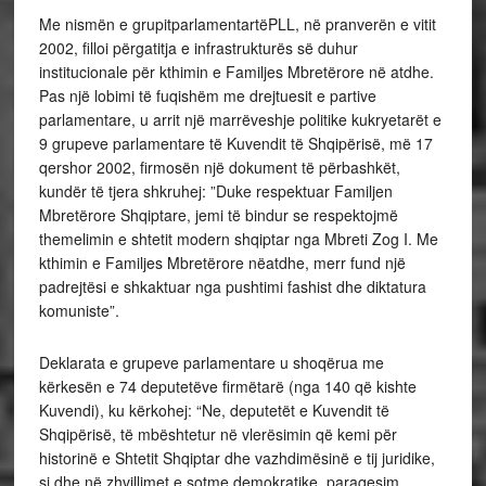
Me nismën e grupitparlamentartëPLL, në pranverën e vitit
2002, filloi përgatitja e infrastrukturës së duhur
institucionale për kthimin e Familjes Mbretërore në atdhe.
Pas një lobimi të fuqishëm me drejtuesit e partive
parlamentare, u arrit një marrëveshje politike kukryetarët e
9 grupeve parlamentare të Kuvendit të Shqipërisë, më 17
qershor 2002, firmosën një dokument të përbashkët,
kundër të tjera shkruhej: ”Duke respektuar Familjen
Mbretërore Shqiptare, jemi të bindur se respektojmë
themelimin e shtetit modern shqiptar nga Mbreti Zog I. Me
kthimin e Familjes Mbretërore nëatdhe, merr fund një
padrejtësi e shkaktuar nga pushtimi fashist dhe diktatura
komuniste”.
Deklarata e grupeve parlamentare u shoqërua me
kërkesën e 74 deputetëve firmëtarë (nga 140 që kishte
Kuvendi), ku kërkohej: “Ne, deputetët e Kuvendit të
Shqipërisë, të mbështetur në vlerësimin që kemi për
historinë e Shtetit Shqiptar dhe vazhdimësinë e tij juridike,
si dhe në zhvillimet e sotme demokratike, paraqesim