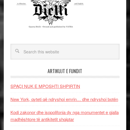
ARTIKUJT E FUNDIT
SPAÇI NUK E MPOSHTI SHPIRTIN
New York, qyteti që ndryshoi emrin… dhe ndryshoi botën
Kodi zakonor dhe isopolifonia dy nga monumentet e gjalla
madhështore të antikitetit shqiptar