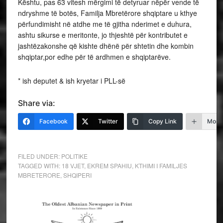
Kështu, pas 63 vitesh mërgimi të detyruar nëpër vende të
ndryshme të botës, Familja Mbretërore shqiptare u kthye
përfundimisht në atdhe me të gjitha nderimet e duhura,
ashtu sikurse e meritonte, jo thjeshtë për kontributet e
jashtëzakonshe që kishte dhënë për shtetin dhe kombin
shqiptar,por edhe për të ardhmen e shqiptarëve.
* ish deputet & ish kryetar i PLL-së
Share via:
Facebook
Twitter
Copy Link
More
FILED UNDER:
POLITIKE
TAGGED WITH:
18 VJET
,
EKREM SPAHIU
,
KTHIMI I FAMILJES
MBRETERORE
,
SHQIPERI