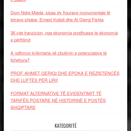
Dom Ndre Mjeda, sipas dy figurave monumentale të
letrave shqipe, Ernest Koliqit dhe At Gjergj Fishta
36 vjet tranzicion, nga ekonomia prodhuese te ekonomia
e përfitimit
A ndihmon krijimtaria në zbulimin e potencialeve të
fshehura?
PROF. AHMET QERIQI DHE EPOKA E REZISTENCЁS
DHE LUFTЁS PЁR LIRI!
FORMAT ALTERNATIVE TË EVIDENTIMIT TË
TARIFËS POSTARE NË HISTORINË E POSTËS
SHQIPTARE
KATEGORITË