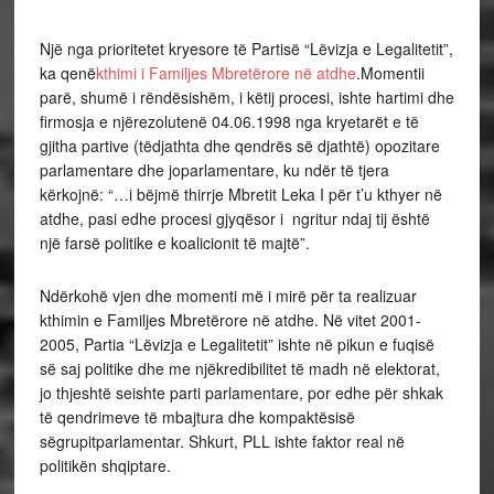
Një nga prioritetet kryesore të Partisë “Lëvizja e Legalitetit”,
ka qenë
kthimi i Familjes Mbretërore në atdhe
.Momentii
parë, shumë i rëndësishëm, i këtij procesi, ishte hartimi dhe
firmosja e njërezolutenë 04.06.1998 nga kryetarët e të
gjitha partive (tëdjathta dhe qendrës së djathtë) opozitare
parlamentare dhe joparlamentare, ku ndër të tjera
kërkojnë: “…i bëjmë thirrje Mbretit Leka I për t’u kthyer në
atdhe, pasi edhe procesi gjyqësor i ngritur ndaj tij është
një farsë politike e koalicionit të majtë”.
Ndërkohë vjen dhe momenti më i mirë për ta realizuar
kthimin e Familjes Mbretërore në atdhe. Në vitet 2001-
2005, Partia “Lëvizja e Legalitetit” ishte në pikun e fuqisë
së saj politike dhe me njëkredibilitet të madh në elektorat,
jo thjeshtë seishte parti parlamentare, por edhe për shkak
të qendrimeve të mbajtura dhe kompaktësisë
sëgrupitparlamentar. Shkurt, PLL ishte faktor real në
politikën shqiptare.