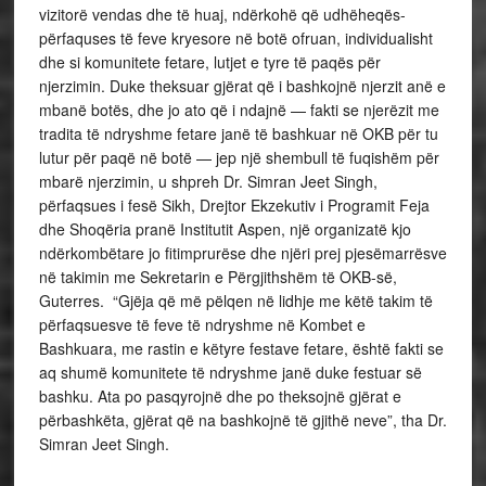
vizitorë vendas dhe të huaj, ndërkohë që udhëheqës-
përfaquses të feve kryesore në botë ofruan, individualisht
dhe si komunitete fetare, lutjet e tyre të paqës për
njerzimin. Duke theksuar gjërat që i bashkojnë njerzit anë e
mbanë botës, dhe jo ato që i ndajnë — fakti se njerëzit me
tradita të ndryshme fetare janë të bashkuar në OKB për tu
lutur për paqë në botë — jep një shembull të fuqishëm për
mbarë njerzimin, u shpreh Dr. Simran Jeet Singh,
përfaqsues i fesë Sikh, Drejtor Ekzekutiv i Programit Feja
dhe Shoqëria pranë Institutit Aspen, një organizatë kjo
ndërkombëtare jo fitimprurëse dhe njëri prej pjesëmarrësve
në takimin me Sekretarin e Përgjithshëm të OKB-së,
Guterres. “Gjëja që më pëlqen në lidhje me këtë takim të
përfaqsuesve të feve të ndryshme në Kombet e
Bashkuara, me rastin e këtyre festave fetare, është fakti se
aq shumë komunitete të ndryshme janë duke festuar së
bashku. Ata po pasqyrojnë dhe po theksojnë gjërat e
përbashkëta, gjërat që na bashkojnë të gjithë neve”, tha Dr.
Simran Jeet Singh.