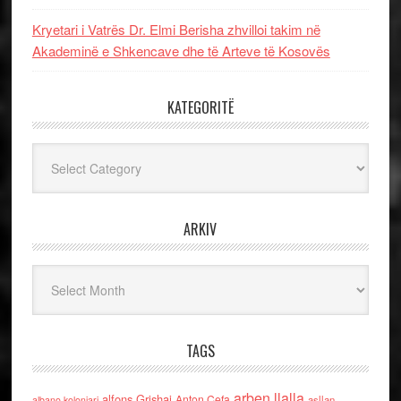
Kryetari i Vatrës Dr. Elmi Berisha zhvilloi takim në
Akademinë e Shkencave dhe të Arteve të Kosovës
KATEGORITË
Kategoritë
ARKIV
Arkiv
TAGS
arben llalla
alfons Grishaj
Anton Cefa
asllan
albano kolonjari