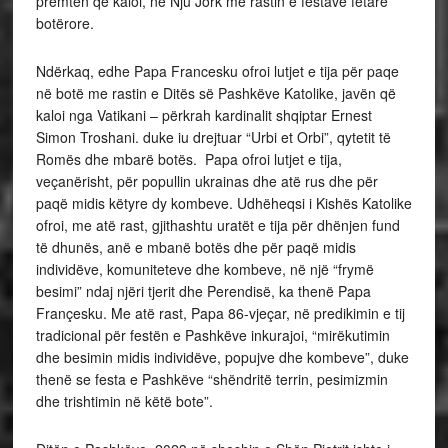
premtën që kaloi, në Nju Jork me rastin e festave fetare
botërore.
Ndërkaq, edhe Papa Francesku ofroi lutjet e tija për paqe
në botë me rastin e Ditës së Pashkëve Katolike, javën që
kaloi nga Vatikani – përkrah kardinalit shqiptar Ernest
Simon Troshani. duke iu drejtuar “Urbi et Orbi”, qytetit të
Romës dhe mbarë botës. Papa ofroi lutjet e tija,
veçanërisht, për popullin ukrainas dhe atë rus dhe për
paqë midis këtyre dy kombeve. Udhëheqsi i Kishës Katolike
ofroi, me atë rast, gjithashtu uratët e tija për dhënjen fund
të dhunës, anë e mbanë botës dhe për paqë midis
individëve, komuniteteve dhe kombeve, në një “frymë
besimi” ndaj njëri tjerit dhe Perendisë, ka thenë Papa
Françesku. Me atë rast, Papa 86-vjeçar, në predikimin e tij
tradicional për festën e Pashkëve inkurajoi, “mirëkutimin
dhe besimin midis individëve, popujve dhe kombeve”, duke
thenë se festa e Pashkëve “shëndritë terrin, pesimizmin
dhe trishtimin në këtë bote”.