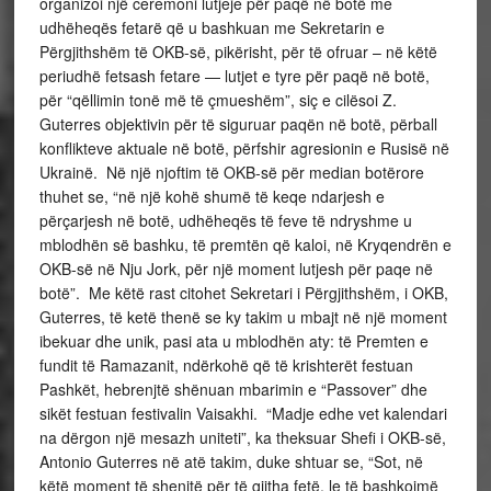
organizoi një ceremoni lutjeje për paqë në botë me
udhëheqës fetarë që u bashkuan me Sekretarin e
Përgjithshëm të OKB-së, pikërisht, për të ofruar – në këtë
periudhë fetsash fetare — lutjet e tyre për paqë në botë,
për “qëllimin tonë më të çmueshëm”, siç e cilësoi Z.
Guterres objektivin për të siguruar paqën në botë, përball
konflikteve aktuale në botë, përfshir agresionin e Rusisë në
Ukrainë. Në një njoftim të OKB-së për median botërore
thuhet se, “në një kohë shumë të keqe ndarjesh e
përçarjesh në botë, udhëheqës të feve të ndryshme u
mblodhën së bashku, të premtën që kaloi, në Kryqendrën e
OKB-së në Nju Jork, për një moment lutjesh për paqe në
botë”. Me këtë rast citohet Sekretari i Përgjithshëm, i OKB,
Guterres, të ketë thenë se ky takim u mbajt në një moment
ibekuar dhe unik, pasi ata u mblodhën aty: të Premten e
fundit të Ramazanit, ndërkohë që të krishterët festuan
Pashkët, hebrenjtë shënuan mbarimin e “Passover” dhe
sikët festuan festivalin Vaisakhi. “Madje edhe vet kalendari
na dërgon një mesazh uniteti”, ka theksuar Shefi i OKB-së,
Antonio Guterres në atë takim, duke shtuar se, “Sot, në
këtë moment të shenjtë për të gjitha fetë, le të bashkojmë