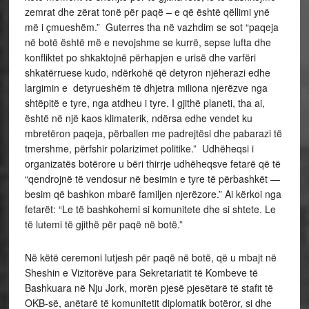
zemrat dhe zërat tonë për paqë – e që është qëllimi ynë
më i çmueshëm.” Guterres tha në vazhdim se sot “paqeja
në botë është më e nevojshme se kurrë, sepse lufta dhe
konfliktet po shkaktojnë përhapjen e urisë dhe varfëri
shkatërruese kudo, ndërkohë që detyron njëherazi edhe
largimin e detyrueshëm të dhjetra miliona njerëzve nga
shtëpitë e tyre, nga atdheu i tyre. I gjithë planeti, tha ai,
është në një kaos klimaterik, ndërsa edhe vendet ku
mbretëron paqeja, përballen me padrejtësi dhe pabarazi të
tmershme, përfshir polarizimet politike.” Udhëheqsi i
organizatës botërore u bëri thirrje udhëheqsve fetarë që të
“qendrojnë të vendosur në besimin e tyre të përbashkët —
besim që bashkon mbarë familjen njerëzore.” Ai kërkoi nga
fetarët: “Le të bashkohemi si komunitete dhe si shtete. Le
të lutemi të gjithë për paqë në botë.”
Në këtë ceremoni lutjesh për paqë në botë, që u mbajt në
Sheshin e Vizitorëve para Sekretariatit të Kombeve të
Bashkuara në Nju Jork, morën pjesë pjesëtarë të stafit të
OKB-së, anëtarë të komunitetit diplomatik botëror, si dhe