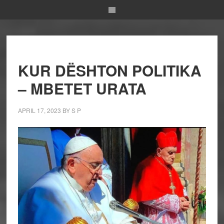
KUR DËSHTON POLITIKA
– MBETET URATA
APRIL 17, 2023
BY
S P