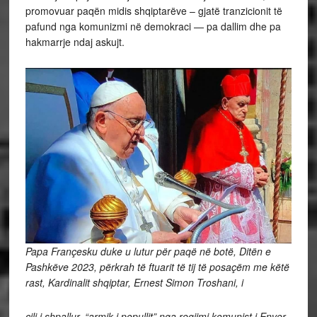
promovuar paqën midis shqiptarëve – gjatë tranzicionit të
pafund nga komunizmi në demokraci — pa dallim dhe pa
hakmarrje ndaj askujt.
Papa Françesku duke u lutur për paqë në botë, Ditën e
Pashkëve 2023, përkrah të ftuarit të tij të posaçëm me këtë
rast, Kardinalit shqiptar, Ernest Simon Troshani, i
cili i shpallur, “armik i popullit” nga regjimi komunist i Enver