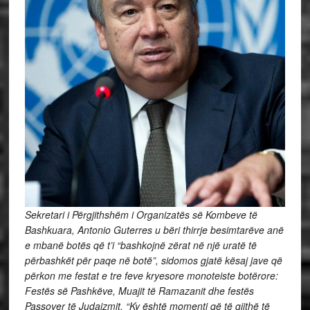
Sekretari i Përgjithshëm i Organizatës së Kombeve të
Bashkuara, Antonio Guterres u bëri thirrje besimtarëve anë
e mbanë botës që t’i “bashkojnë zërat në një uratë të
përbashkët për paqe në botë”, sidomos gjatë kësaj jave që
përkon me festat e tre feve kryesore monoteiste botërore:
Festës së Pashkëve, Muajit të Ramazanit dhe festës
Passover të Judaizmit. “Ky është momenti që të gjithë të