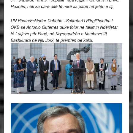
Hoxhës, nuk ka parë ditë të mirë as paqe në jetën e tij.
UN Photo/Eskinder Debebe –Sekretari i Përgjithshëm i
OKB-së Antonio Guterres duke folur në takimin Ndërfetar
të Lutjeve për Paqë, në Kryeqendrën e Kombeve të
Bashkuara në Nju Jork, të premtën që kaloi.