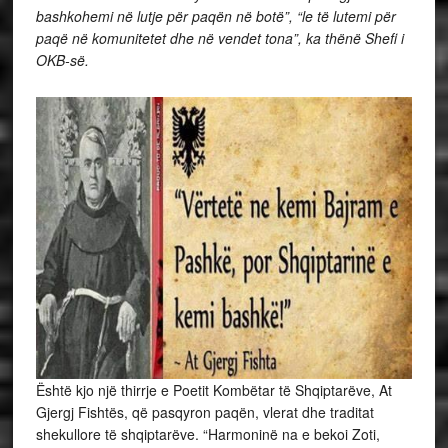
bashkohemi në lutje për paqën në botë”, “le të lutemi për
paqë në komunitetet dhe në vendet tona”, ka thënë Shefi i
OKB-së.
Është kjo një thirrje e Poetit Kombëtar të Shqiptarëve, At
Gjergj Fishtës, që pasqyron paqën, vlerat dhe traditat
shekullore të shqiptarëve. “Harmoninë na e bekoi Zoti,