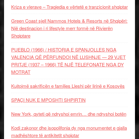
Kriza e vlerave – Tragjedia e vërtetë e tranzicionit shqiptar
Green Coast sjell Nammos Hotels & Resorts në Shqipëri:
Një destinacion i ri lifestyle merr formë në Rivierën
Shqiptare
PUEBLO (1966) / HISTORIA E SPANJOLLES NGA
VALENCIA QË PËRFUNDOI NË LUSHNJE — 29 VJET
PRITJE (1937 – 1966) TË NJË TELEFONATE NGA DY
MOTRAT
Kujtojmë sakrificën e familjes Lleshi për lirinë e Kosovës
SPAÇI NUK E MPOSHTI SHPIRTIN
New York, qyteti që ndryshoi emrin… dhe ndryshoi botën
Kodi zakonor dhe isopolifonia dy nga monumentet e gjalla
madhështore të antikitetit shqiptar