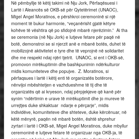
Në pëmbyllje të këtij takimi në Nju Jork, Përfaqësuesi i
Lartë i Aleancës së OKB-së për Qytetërimet (UNAOC),
Migel Angel Moratinos, e përshkroi ceremoninë si një
moment të bukur harmonie, “veçanërisht gjatë këtyre
kohëve të vështira që po sfidojnë mbarë njerëzimin.” Ai tha
se ceremonia (në Nju Jork) e lutjeve fetare për paqë në
botë, demonstroi se si njerzit anë e mbanë botës, duhet të
mobilizojnë aktivitetet e tyre dhe të veprojnë në solidaritet
dhe me respekt ndaj njëri tjetrit. UNAOC, si ent i OKB-së,
promovon mirëkuptimin dhe bashkpunimin ndërkulturor
midis komuniteteve dhe popujve. Z. Moratinos, si
përfaqsues i lartë i këtij enti të organizatës botërore,
nënvijoi mbështetjen e vazhdueshme të tij dhe të
organizatës që ai kryeson, ndaj përpjekjeve që kanë për
synim “ndërtimin e urave të mirëkuptimit dhe jo mureve të
urrejtjes duke shkaktuar ndarje e përçarje”, midis
individëve, komuniteteve dhe shteteve, duke kërcënuar, në
këtë mënyrë, paqën në mbarë botën, është shprehur
zyrtari i lartë i OKB-së, Migel Angel Moratinos, duke mbyllur
ceremoninë e lutjeve fetare të organizuar nga OKB-ja, të