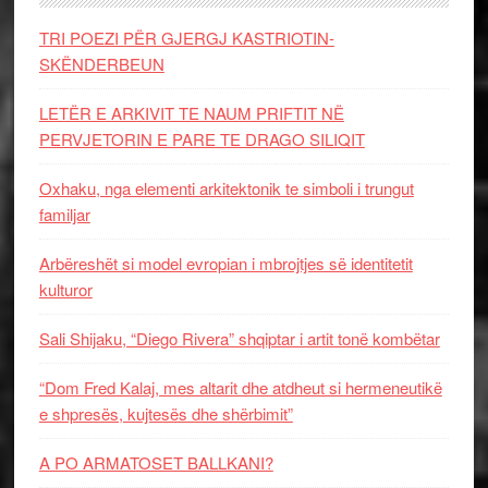
TRI POEZI PËR GJERGJ KASTRIOTIN-
SKËNDERBEUN
LETËR E ARKIVIT TE NAUM PRIFTIT NË
PERVJETORIN E PARE TE DRAGO SILIQIT
Oxhaku, nga elementi arkitektonik te simboli i trungut
familjar
Arbëreshët si model evropian i mbrojtjes së identitetit
kulturor
Sali Shijaku, “Diego Rivera” shqiptar i artit tonë kombëtar
“Dom Fred Kalaj, mes altarit dhe atdheut si hermeneutikë
e shpresës, kujtesës dhe shërbimit”
A PO ARMATOSET BALLKANI?