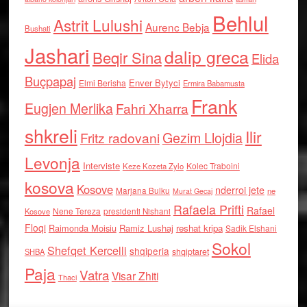
Behlul
Astrit Lulushi
Aurenc Bebja
Bushati
Jashari
dalip greca
Beqir Sina
Elida
Buçpapaj
Enver Bytyci
Elmi Berisha
Ermira Babamusta
Frank
Eugjen Merlika
Fahri Xharra
shkreli
Ilir
Gezim Llojdia
Fritz radovani
Levonja
Interviste
Kolec Traboini
Keze Kozeta Zylo
kosova
Kosove
nderroi jete
Marjana Bulku
ne
Murat Gecaj
Rafaela Prifti
Rafael
Nene Tereza
Kosove
presidenti Nishani
Floqi
Raimonda Moisiu
Ramiz Lushaj
reshat kripa
Sadik Elshani
Sokol
Shefqet Kercelli
shqiperia
shqiptaret
SHBA
Paja
Vatra
Visar Zhiti
Thaci