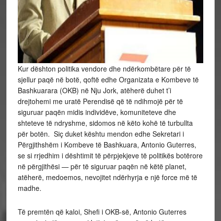
Kur dështon politika vendore dhe ndërkombëtare për të
sjellur paqë në botë, qoftë edhe Organizata e Kombeve të
Bashkuarara (OKB) në Nju Jork, atëherë duhet t’i
drejtohemi me uratë Perendisë që të ndihmojë për të
siguruar paqën midis individëve, komuniteteve dhe
shteteve të ndryshme, sidomos në këto kohë të turbullta
për botën. Siç duket kështu mendon edhe Sekretari i
Përgjithshëm i Kombeve të Bashkuara, Antonio Guterres,
se si rrjedhim i dështimit të përpjekjeve të politikës botërore
në përgjithësi — për të siguruar paqën në këtë planet,
atëherë, medoemos, nevojitet ndërhyrja e një force më të
madhe.
Të premtën që kaloi, Shefi i OKB-së, Antonio Guterres