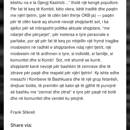
kështu na e la Gjergj Kastrioti…” thotë një kengë popullore.
Për fat të keq të Kombit, këto vlera, këtë traditë dhe paqën
me njëri tjetrin, (për të cilën bëri thirrje OKB-ja) — paqën
për të cilën kanë aq shumë nevojë shqiptarët sot, i ka
sjellur për së mbrapshti politika aktuale shqiptare, “me
ndarjet dhe përçarjet”, për inetersa e tyre personale e
partiake, por që për fat të keq po mbjellin një frymë tragjike
mosbesimi në radhët e shqiptarëve ndaj njëri tjetrit, një
mosbesim në të ardhmen e tyre, si individë, si familje, si
komunitet dhe si Komb! Sot, më shumë se kurrë,
shqiptarët kanë nevojë për bashkim të zemrave dhe të
zërave për paqë dhe respekt për njëri tjetrin! Ky ishte edhe
mesazhi i Kombeve të Bashkuara dhe të një grup fetarësh,
drejtuar botës, të premtën që kaloi që të gjithë të punojnë
së bashku me “zemrat dhe zërat” e tyre për paqë në botë
dhe në komunitet dhe vendet ku jetojnë.
Frank Shkreli
Share via: