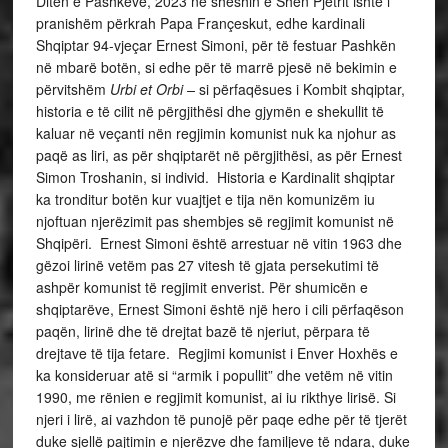
Ditën e Pashkëve, 2023 në sheshin e Shën Pjetrit ishte i
pranishëm përkrah Papa Françeskut, edhe kardinali
Shqiptar 94-vjeçar Ernest Simoni, për të festuar Pashkën
në mbarë botën, si edhe për të marrë pjesë në bekimin e
përvitshëm
Urbi et Orbi –
si përfaqësues i Kombit shqiptar,
historia e të cilit në përgjithësi dhe gjymën e shekullit të
kaluar në veçanti nën regjimin komunist nuk ka njohur as
paqë as liri, as për shqiptarët në përgjithësi, as për Ernest
Simon Troshanin, si individ.
Historia e Kardinalit shqiptar
ka tronditur botën kur vuajtjet e tija nën komunizëm iu
njoftuan njerëzimit pas shembjes së regjimit komunist në
Shqipëri. Ernest Simoni është arrestuar në vitin 1963 dhe
gëzoi lirinë vetëm pas 27 vitesh të gjata persekutimi të
ashpër komunist të regjimit enverist. Për shumicën e
shqiptarëve, Ernest Simoni është një hero i cili përfaqëson
paqën, lirinë dhe të drejtat bazë të njeriut, përpara të
drejtave të tija fetare. Regjimi komunist i Enver Hoxhës e
ka konsideruar atë si “armik i popullit” dhe vetëm në vitin
1990, me rënien e regjimit komunist, ai iu rikthye lirisë. Si
njeri i lirë, ai vazhdon të punojë për paqe edhe për të tjerët
duke sjellë pajtimin e njerëzve dhe familjeve të ndara, duke